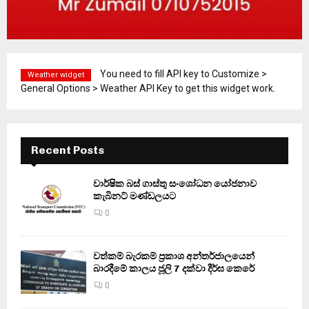
You need to fill API key to Customize >
Weather widget
General Options > Weather API Key to get this widget work.
Recent Posts
වාර්ෂික බස් ගාස්තු සංශෝධන යෝජනාව
කැබිනට් මණ්ඩලයට
0
වත්කම් බැරකම් ප්‍රකාශ අන්තර්ජාලයෙන්
බාරදීමේ කාලය ජූලි 7 දක්වා දීර්ඝ කෙරේ
0