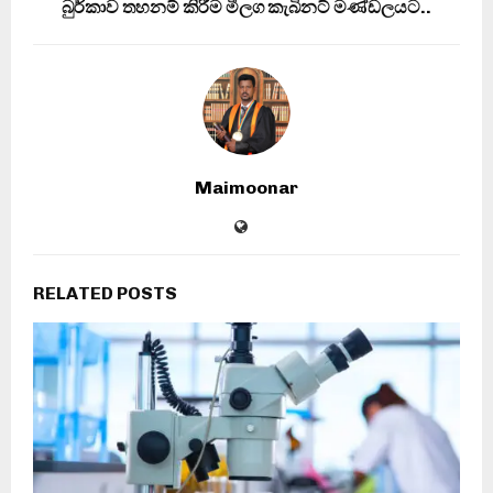
බුර්කාව තහනම් කිරීම මීලග කැබිනට් මණ්ඩලයට..
Maimoonar
RELATED POSTS