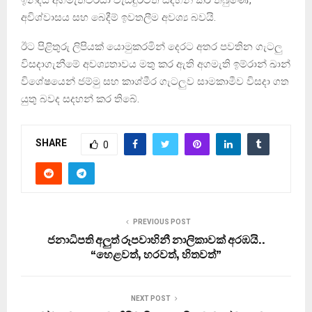
⁣අවිශ්වාසය සහ බෙදීම් ඉවතලීම අවශ්‍ය බවයි.
ඊට පිළිතුරු ලිපියක් යොමුකරමින් දෙරට අතර පවතින ගැටලු
විසදාගැනීමේ අවශ්‍යතාවය මතු කර ඇති අගමැති ඉම්රාන් ඛාන්
විශේෂයෙන් ජම්මු සහ කාශ්මීර ගැටලුව සාමකාමීව විසදා ගත
යුතු බවද සදහන් කර තිබේ.
SHARE
0
PREVIOUS POST
ජනාධිපති අලුත් රූපවාහිනී නාලිකාවක් අරඹයි..
“හෙළවත්, හරවත්, හිතවත්”
NEXT POST