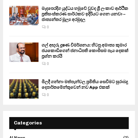
මැදපෙරදිග යුද්ධය හමුවේ වුවද ශ්‍රී ලංකාව ආර්ථික
ප්‍රතිසංස්කරණ සාර්ථකව ඉදිරියට ගෙන යනවා –
ජාත්‍යන්තර මූල්‍ය අරමුදල
0
ගල් අඟුරු දූෂණ විමර්ශනය: හිටපු අමාත්‍ය කුමාර
ජයකොඩිගෙන් ජනාධිපති කොමිසම පැය දෙකක්
ප්‍රශ්න කරයි
0
මිලදී ගන්නා මත්පැන්වල ප්‍රමිතිය සෙවීමට සුරාබදු
දෙපාර්තමේන්තුවෙන් නව App එකක්
0
Categories