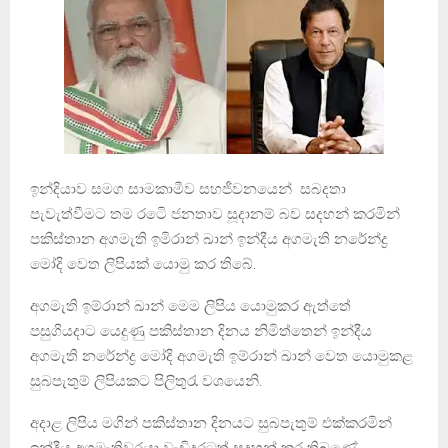
ඉන්දියාව සමග සාමකාමීව සහජීවනයෙන් සබදතා
පැවැත්වීමට තම රටෙි ජනතාව සූදානම් බව සදහන් කරමින්
පකිස්තාන අගමැති ඉමිරාන් ඛාන් ඉන්දීය අගමැති නරේන්ද්‍ර
මෝදි වෙත ලිපියක් ⁣යොමු කර තිබේ.
අගමැති ඉම්රාන් ඛාන් මෙම ලිපිය යොමුකර ඇත්තේ
පසුගියදාට යෙදුණු පකිස්තාන දිනය නිමිත්තෙන් ඉන්දීය
අගමැති නරේන්ද්‍ර මෝදි අගමැති ඉම්රාන් ඛාන් වෙත යොමුකළ
සුබපැතුම් ලිපියකට පිලිතුරැ වශයෙනි.
අදාළ ලිපිය මගින් පකිස්තාන දිනයට සුබපැතුම් එක්කරමින්
ඉන්දීය අගමැතිවරයා වැඩිදුරටත් සදහන් කර තිබුණේ,