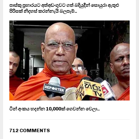
පාස්කු ප‍්‍රහාරයට අත්අඩංගුවට ගත් බදියුදීන් සොයුරා ඇතුළු
පිරිසක් නිදහස් කරන්නැයි බලපෑම්..
ටින් අංකය හදන්න 10,000ක් ගෙවන්න වෙලා..
712 COMMENTS