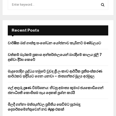
S
e
a
S
r
c
E
h
Recent Posts
f
A
o
වාර්ෂික බස් ගාස්තු සංශෝධන යෝජනාව කැබිනට් මණ්ඩලයට
r
R
:
වත්කම් බැරකම් ප්‍රකාශ අන්තර්ජාලයෙන් බාරදීමේ කාලය ජූලි 7
C
දක්වා දීර්ඝ කෙරේ
H
මැදපෙරදිග යුද්ධය හමුවේ වුවද ශ්‍රී ලංකාව ආර්ථික ප්‍රතිසංස්කරණ
සාර්ථකව ඉදිරියට ගෙන යනවා – ජාත්‍යන්තර මූල්‍ය අරමුදල
ගල් අඟුරු දූෂණ විමර්ශනය: හිටපු අමාත්‍ය කුමාර ජයකොඩිගෙන්
ජනාධිපති කොමිසම පැය දෙකක් ප්‍රශ්න කරයි
මිලදී ගන්නා මත්පැන්වල ප්‍රමිතිය සෙවීමට සුරාබදු
දෙපාර්තමේන්තුවෙන් නව App එකක්