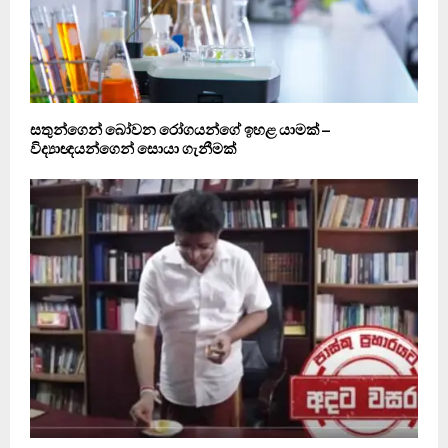
සතුන්ගෙන් බෝවන රෝගයන්ගේ ඉහළ යාමක් –
විද්‍යාඥයන්ගෙන් සොයා ගැනීමක්