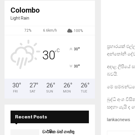
Colombo
Light Rain
72%
6.6km/h
100%
ප්‍රහාරයක් 
°
30
C
30
°
අන්තෝනි දේව
°
අදාළ ලිපියේ 
30
බවයි.
30
°
27
°
26
°
26
°
26
°
මේ සම්බන්ධය
FRI
SAT
SUN
MON
TUE
බුද්ධි අංශ වි
සඳහා යැයි ද 
Recent Posts
lankacnews
වාර්ෂික බස් ගාස්තු