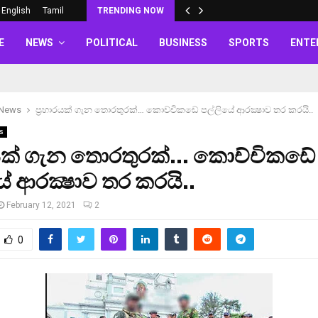
English
Tamil
TRENDING NOW
E
NEWS
POLITICAL
BUSINESS
SPORTS
ENTE
 News
ප‍්‍රහාරයක් ගැන තොරතුරක්… කොච්චිකඩේ පල්ලියේ ආරක්‍ෂාව තර කරයි..
s
ාරයක් ගැන තොරතුරක්… කොච්චිකඩේ
ේ ආරක්‍ෂාව තර කරයි..
February 12, 2021
2
0