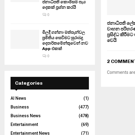
ජනාධිපති කොමිසම පැය
දෙකක් ප්‍රශ්න කරයි
0
ජනාධිපති ලේ
වාහන පරිහර
මිලදී ගන්නා මත්පැන්වල
ප්‍රසිද්ධ කිර
ප්‍රමිතිය සෙවීමට සුරාබදු
වෙයි
දෙපාර්තමේන්තුවෙන් නව
App එකක්
0
2 COMMEN
Comments are 
Categories
AI News
(1)
Business
(477)
Business News
(478)
Entertainment
(69)
Entertainment News
(71)