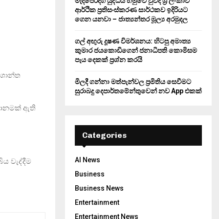
මැදපෙරදිග යුද්ධය හමුවේ වුවද ශ්‍රී ලංකාව
ආර්ථික ප්‍රතිසංස්කරණ සාර්ථකව ඉදිරියට
ගෙන යනවා – ජාත්‍යන්තර මූල්‍ය අරමුදල
ගල් අඟුරු දූෂණ විමර්ශනය: හිටපු අමාත්‍ය
කුමාර ජයකොඩිගෙන් ජනාධිපති කොමිසම
පැය දෙකක් ප්‍රශ්න කරයි
 ශාන්ත
මිලදී ගන්නා මත්පැන්වල ප්‍රමිතිය සෙවීමට
සුරාබදු දෙපාර්තමේන්තුවෙන් නව App එකක්
දානමක් ඇති
Categories
AI News
ය වැද්දීම
Business
Business News
Entertainment
Entertainment News