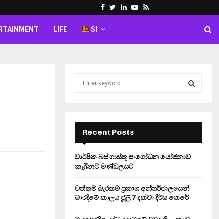
Facebook
Twitter
Linkedin
Youtube
Rss
RTAINMENT
LIFE
SI
S
e
a
S
r
c
E
h
Recent Posts
f
A
o
වාර්ෂික බස් ගාස්තු සංශෝධන යෝජනාව
r
R
කැබිනට් මණ්ඩලයට
:
C
වත්කම් බැරකම් ප්‍රකාශ අන්තර්ජාලයෙන්
බාරදීමේ කාලය ජූලි 7 දක්වා දීර්ඝ කෙරේ
H