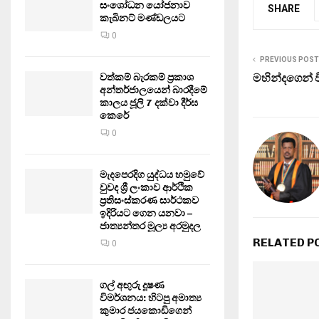
සංශෝධන යෝජනාව
SHARE
කැබිනට් මණ්ඩලයට
0
PREVIOUS POST
මහින්දගෙන් 
වත්කම් බැරකම් ප්‍රකාශ
අන්තර්ජාලයෙන් බාරදීමේ
කාලය ජූලි 7 දක්වා දීර්ඝ
කෙරේ
0
මැදපෙරදිග යුද්ධය හමුවේ
වුවද ශ්‍රී ලංකාව ආර්ථික
ප්‍රතිසංස්කරණ සාර්ථකව
ඉදිරියට ගෙන යනවා –
ජාත්‍යන්තර මූල්‍ය අරමුදල
RELATED P
0
ගල් අඟුරු දූෂණ
විමර්ශනය: හිටපු අමාත්‍ය
කුමාර ජයකොඩිගෙන්