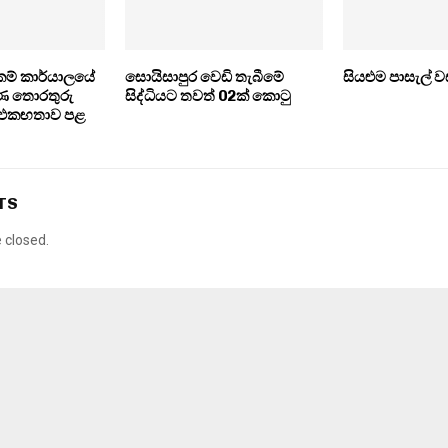
කම් කාර්යාලයේ
සොයිසාපුර වෙඩි තැබීමේ
සියළුම පාසැල් ව
ණ තොරතුරු
සිද්ධියට තවත් 02ක් කොටු
ීමට එකඟතාව පළ
TS
closed.