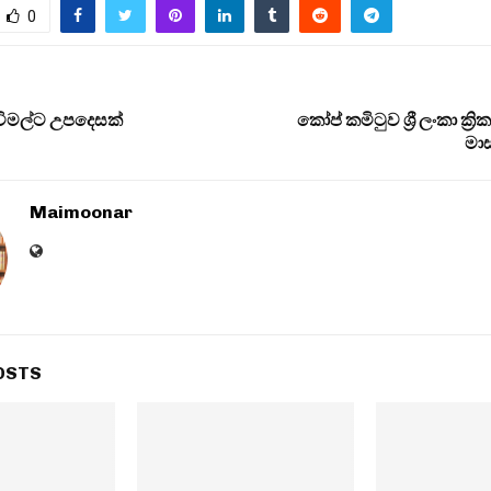
0
විමල්ට උපදෙසක්
කෝප් කමිටුව ශ්‍රී ලංකා ක
මාස
Maimoonar
OSTS