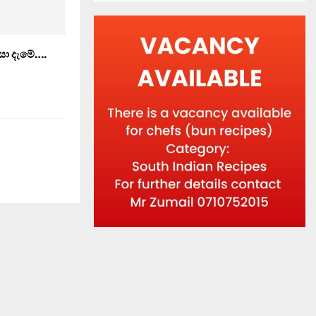
සා දැමේ….