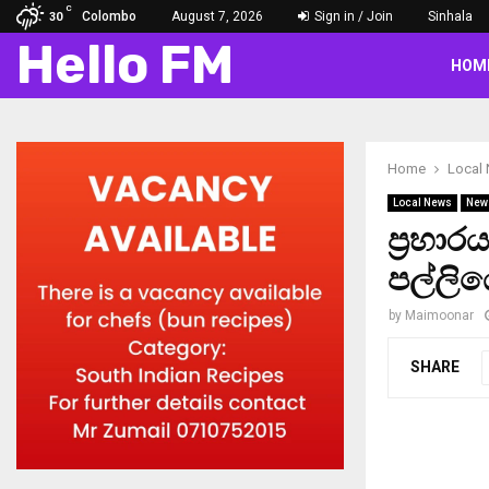
C
Colombo
August 7, 2026
Sign in / Join
Sinhala
30
Hello FM
HOM
Home
Local
Local News
New
ප‍්‍රහ
පල්ලිය
by
Maimoonar
SHARE