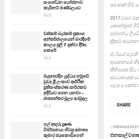
සංශෝධන යෝජනාව
පමණක් හිමි 
කැබිනට් මණ්ඩලයට
0
2017 වසර වන 
කොන්ත්‍රාත් ග
සම්බන්ධ ලියව
වත්කම් බැරකම් ප්‍රකාශ
අන්තර්ජාලයෙන් බාරදීමේ
ක්‍රිකට් ආයත
කාලය ජූලි 7 දක්වා දීර්ඝ
කෙරේ
ඒ, ඊයේ පැවති ක
0
ආයතනයේ නිලධා
කිහිපයක සිට 
මැදපෙරදිග යුද්ධය හමුවේ
අවධානයක් යොම
වුවද ශ්‍රී ලංකාව ආර්ථික
ලෙස ද කෝප් කම
ප්‍රතිසංස්කරණ සාර්ථකව
ඉදිරියට ගෙන යනවා –
ජාත්‍යන්තර මූල්‍ය අරමුදල
SHARE
0
ගල් අඟුරු දූෂණ
PREVIOUS POST
විමර්ශනය: හිටපු අමාත්‍ය
එනසාල් වගාක
කුමාර ජයකොඩිගෙන්