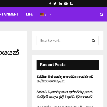
Facebook
Twitter
Linkedin
Youtube
Rss
RTAINMENT
LIFE
SI
S
e
a
මාසයක්
S
r
c
E
h
Recent Posts
f
A
o
වාර්ෂික බස් ගාස්තු සංශෝධන යෝජනාව
r
R
කැබිනට් මණ්ඩලයට
:
C
වත්කම් බැරකම් ප්‍රකාශ අන්තර්ජාලයෙන්
බාරදීමේ කාලය ජූලි 7 දක්වා දීර්ඝ කෙරේ
H