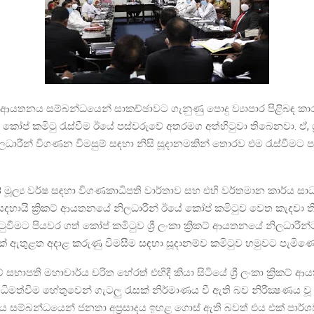
‍රිකට් ආයතනය සම්බන්ධයෙන් සාකච්ඡාවට ගැනුණු පොදු ව්‍යාපාර පිළිබඳ ක
 කෝප් කමිටු රැස්වීම ඊයේ පස්වරුවේ අතරමග අත්හිටුවා තිබෙනවා. ඒ, ශ්‍රී 
රීන් විගණන විමසුම් සඳහා නිසි සූදානමකින් තොරව එම රැස්වීමට ප
 මූල්‍ය වර්ෂ සඳහා විගණකාධිපති වාර්තාව සහ එහි වර්තමාන කාර්ය සා
ම සදහායි ක්‍රිකට් ආයතනයේ නිලධාරීන් ඊයේ කෝප් කමිටුව වෙත කැදවා ති
වීමට පියවර ගත් කෝප් කමිටුව ශ්‍රී ලංකා ක්‍රිකට් ආයතනයේ නිලධාරීන්ට 
් ඇතුළත අදාළ කරුණු විමසීම සඳහා සූදානම්ව කමිටුව හමුවට පැමිණ
සභාපති මහාචාර්ය චරිත හේරත් එහිදී කියා සිටියේ ශ්‍රී ලංකා ක්‍රිකට් ආ
ිමත්වීම හේතුවෙන් ගැටලු රැසක් නිර්මාණය වී ඇති බව නිරීක්‍ෂණය වූ බවය
නය සම්බන්ධයෙන් ජනතා අප්‍රසාදය ඉහළ ගොස් ඇති බවත් එය එක් පාර