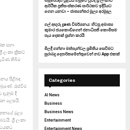
මැදපෙරදිග යුද්ධය හමුවේ වුවද ශ්‍රී ලංකාව
ආර්ථික ප්‍රතිසංස්කරණ සාර්ථකව ඉදිරියට
ගෙන යනවා – ජාත්‍යන්තර මූල්‍ය අරමුදල
ගල් අඟුරු දූෂණ විමර්ශනය: හිටපු අමාත්‍ය
කුමාර ජයකොඩිගෙන් ජනාධිපති කොමිසම
පැය දෙකක් ප්‍රශ්න කරයි
ාරක සභා
මිලදී ගන්නා මත්පැන්වල ප්‍රමිතිය සෙවීමට
ලංකා ක්‍රිකට්
සුරාබදු දෙපාර්තමේන්තුවෙන් නව App එකක්
ැමිණ තිබීම
ධනය පිළිබඳ
Categories
බුණේ. රැස්වීම
දැනුම් දී
AI News
ෙන ලෙසයි.
Business
Business News
යතනයේ මූල්‍ය
ි. ශ්‍රී ලංකා
Entertainment
්ශවයකට
Entertainment News