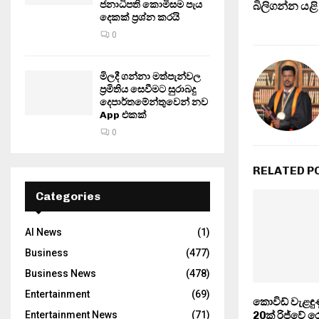
ජනාධිපති කොමිසම පැය
බිලිගන්න යළ
දෙකක් ප්‍රශ්න කරයි
0
මිලදී ගන්නා මත්පැන්වල
ප්‍රමිතිය සෙවීමට සුරාබදු
දෙපාර්තමේන්තුවෙන් නව
App එකක්
0
RELATED P
Categories
AI News
(1)
Business
(477)
Business News
(478)
Entertainment
(69)
කොවිඩ් වැළඳුණ
Entertainment News
(71)
20ක් රිජ්වේ