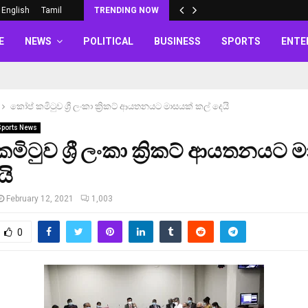
English
Tamil
TRENDING NOW
E
NEWS
POLITICAL
BUSINESS
SPORTS
ENTE
කෝප් කමිටුව ශ්‍රී ලංකා ක්‍රිකට් ආයතනයට මාසයක් කල් දෙයි
Sports News
මිටුව ශ්‍රී ලංකා ක්‍රිකට් ආයතනයට 
යි
February 12, 2021
1,003
0