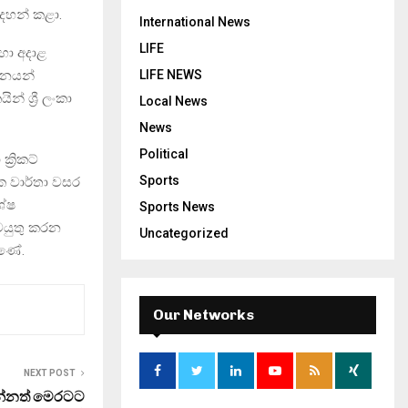
සදහන් කළා.
International News
LIFE
හා අදාළ
දිනයන්
LIFE NEWS
 ශ්‍රී ලංකා
Local News
News
Political
්‍රිකට්
Sports
ක වාර්තා වසර
ශේෂ
Sports News
ටයුතු කරන
Uncategorized
ුණේ.
Our Networks
NEXT POST
්නත් මෙරටට