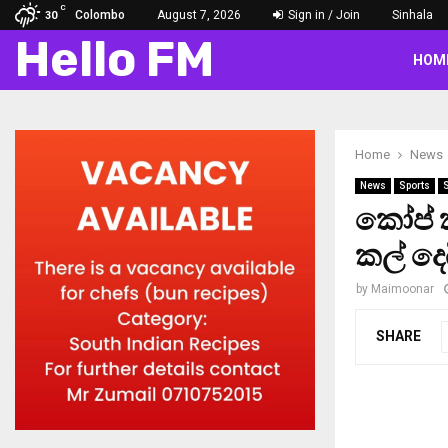
C
Colombo
August 7, 2026
Sign in / Join
Sinhala
30
Hello FM
HOM
Home
News
News
Sports
කෝප් ක
කල් දෙ
by
Maimoonar
SHARE