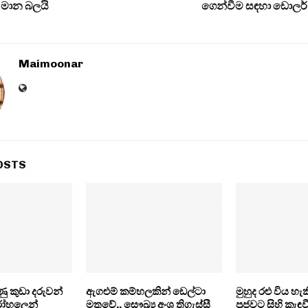
ි මාන බලයි
ගෙන්වීම සඳහා ඩොලර් 
Maimoonar
OSTS
ු කුඩා දරුවන්
ඇගළුම් කම්හලකින් ඩෙල්ටා
මුහුද රළු විය හැක
 රෝහලෙන්
මතුවේ.. සෞඛ්‍ය අංශ තිගැස්සී
ප්‍රජවට සිහි කැඳ