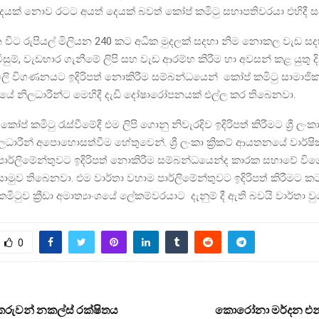
දෙයක් නොව රටට අයත් දෙයක් බවත් කෝප් කමිටු සභාපතිවරයා එහිදී 
විට රුපියල් මිලියන 240 කට අධික මුදලක් සදහා නිම නොකල වැඩ සද
ිවිසුම්, වැඩභාර ගැනීමේ ලිපි සහ වැඩ ආරම්භ කිරීම හා අවසන් කළ යුතු 
ිලි විගණනයට ඉදිරිපත් නොකිරීම සම්බන්ධයෙන් කෝප් කමිටු සාමාජිකයින්
නයේ නිලධාරීන්ට මෙහිදී දැඩි දෝෂාරෝපනයක් එල්ල කර තිබෙනවා.
ෝප් කමිටු රැස්වීමේදී එම ලිපි ගොනු නිවැරදිව ඉදිරිපත් කිරීමට ශ්‍රී ලංකා ක
රීන් අපොහොසත්වීම හේතුවෙන්. ශ්‍රී ලංකා ක්‍රිකට් ආයතනයේ වාර්ෂි
පාර්ලිමේන්තුවට ඉදිරිපත් නොකිරීම සම්බන්ධයෙන්ද කාරක සභාවේ වි
ුව තිබෙනවා. එම වාර්තා වහාම පාර්ලිමේන්තුවට ඉදිරිපත් කිරීමට ක
ිටුව ක්‍රීඩා අමාත්‍යාංශයේ ලේකම්වරයාට දැනුම් දී ඇති බවයි වාර්තා ව
0
රුවන් නකල්ස් රක්ෂිතය
කොරෝනා මර්දන එන