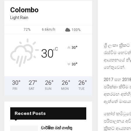
Colombo
Light Rain
72%
6.6km/h
100%
ශ්‍රී ලංකා ක්
°
30
C
30
°
රැස්වීම හෙවත්
ආයතනයේ නිලධා
°
30
හේතුවෙන්.
2017 සහ 2018
30
°
27
°
26
°
26
°
26
°
පරීක්ෂා කිරී
FRI
SAT
SUN
MON
TUE
අතරමඟ අත්හිටු
ඇත්තේ මාසයක
Recent Posts
කෝප් කමිටුවේ 
පරිපාලනය අවිධ
වාර්ෂික බස් ගාස්තු
ක්‍රිකට් ආයත