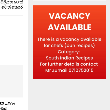
මිලියන 50 ක්
වෙන් කෙරේ
ියි – ධීවර
වීමක්