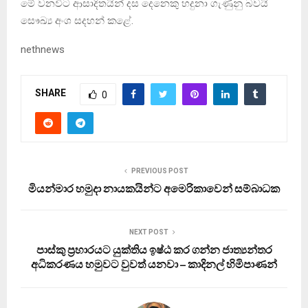
මේ වනවිට ආසාදිතයින් දස දෙනෙකු හදුනා ගැණුනු බවයි
සෞඛ්‍ය අංශ සදහන් කළේ.
nethnews
SHARE
0
PREVIOUS POST
මියන්මාර හමුදා නායකයින්ට අමෙරිකාවෙන් සම්බාධක
NEXT POST
පාස්කු ප්‍රහාරයට යුක්තිය ඉෂ්ඨ කර ගන්න ජාත්‍යන්තර
අධිකරණය හමුවට වුවත් යනවා – කාදිනල් හිමිපාණන්