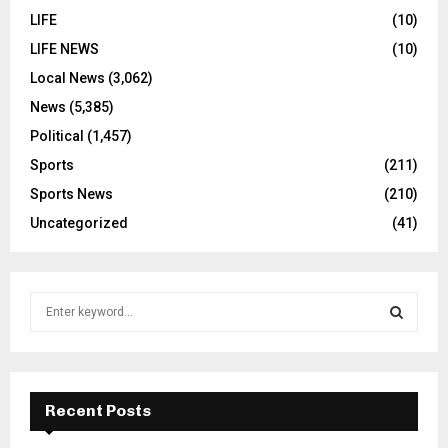
LIFE
(10)
LIFE NEWS
(10)
Local News
(3,062)
News
(5,385)
Political
(1,457)
Sports
(211)
Sports News
(210)
Uncategorized
(41)
S
e
a
S
r
c
E
h
Recent Posts
f
A