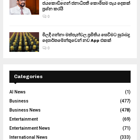
ජයකොඩිගෙන් ජනාධිපති කොමිසම පැය දෙකක්
ප්‍රශ්න කරයි
0
මිලදී ගන්නා මත්පැන්වල ප්‍රමිතිය සෙවීමට සුරාබදු
දෙපාර්තමේන්තුවෙන් නව App එකක්
0
Categories
AI News
(1)
Business
(477)
Business News
(478)
Entertainment
(69)
Entertainment News
(71)
International News
(333)