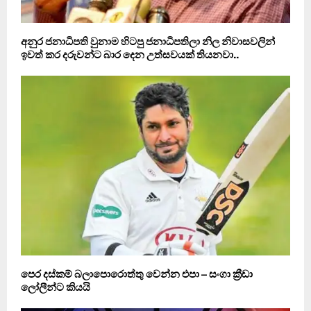
අනුර ජනාධිපති වුනාම හිටපු ජනාධිපතිලා නිල නිවාසවලින්
ඉවත් කර දරුවන්ට බාර දෙන උත්සවයක් තියනවා..
පෙර දස්කම් බලාපොරොත්තු වෙන්න එපා – සංගා ක්‍රීඩා
ලෝලීන්ට කියයි