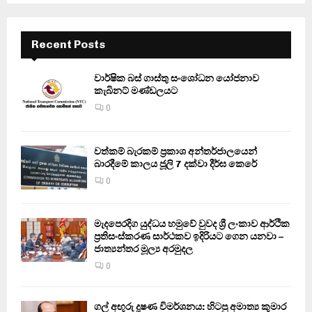
Recent Posts
වාර්ෂික බස් ගාස්තු සංශෝධන යෝජනාව
කැබිනට් මණ්ඩලයට
0
වත්කම් බැරකම් ප්‍රකාශ අන්තර්ජාලයෙන්
බාරදීමේ කාලය ජූලි 7 දක්වා දීර්ඝ කෙරේ
0
මැදපෙරදිග යුද්ධය හමුවේ වුවද ශ්‍රී ලංකාව ආර්ථික
ප්‍රතිසංස්කරණ සාර්ථකව ඉදිරියට ගෙන යනවා –
ජාත්‍යන්තර මූල්‍ය අරමුදල
0
ගල් අඟුරු දූෂණ විමර්ශනය: හිටපු අමාත්‍ය කුමාර