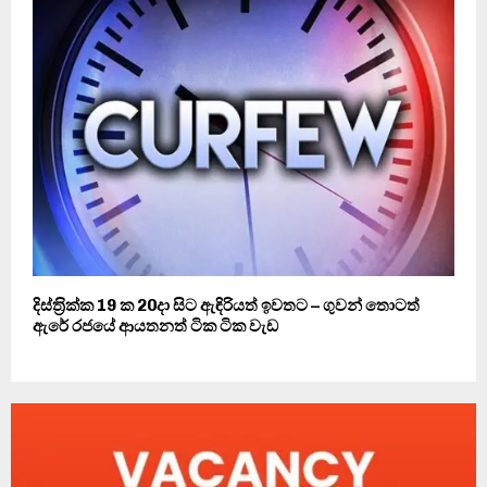
දිස්ත‍්‍රික්ක 19 ක 20දා සිට ඇඳිරියත් ඉවතට – ගුවන් තොටත්
ඇරේ රජයේ ආයතනත් ටික ටික වැඩ