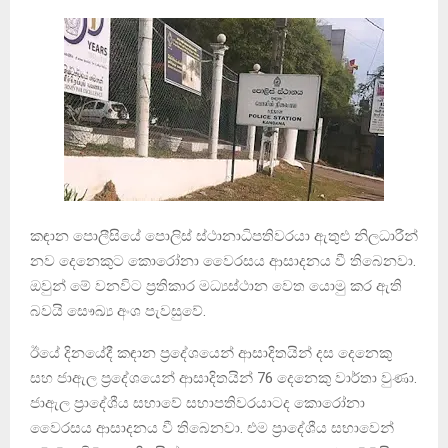
කඳාන පොලීසියේ පොලිස් ස්ථානාධිපතිවරයා ඇතුළු නිලධාරීන්
නව දෙනෙකුට කොරෝනා වෛරසය ආසාදනය වී තිබෙනවා.
ඔවුන් මේ වනවිට ප්‍රතිකාර මධ්‍යස්ථාන වෙත යොමු කර ඇති
බවයි සෞඛ්‍ය අංශ පැවසුවේ.
ඊයේ දිනයේදී කඳාන ප්‍රදේශයෙන් ආසාදිතයින් දස දෙනෙකු
සහ ජාඇල ප්‍රදේශයෙන් ආසාදිතයින් 76 දෙනෙකු වාර්තා වුණා.
ජාඇල ප්‍රාදේශීය සභාවේ සභාපතිවරයාටද කොරෝනා
වෛරසය ආසාදනය වී තිබෙනවා. එම ප්‍රාදේශීය සභාවෙන්