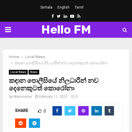
Sinhala
English
Tamil
Facebook
Twitter
Linkedin
Youtube
Rss
Hello FM
PRIMARY
MENU
Home
Local News
කඳාන පොලීසියේ නිලධාරීන් නව දෙනෙකුටත් කොරෝනා
Local News
News
කඳාන පොලීසියේ නිලධාරීන් නව
දෙනෙකුටත් කොරෝනා
by
Maimoonar
February 11, 2021
0
SHARE
0