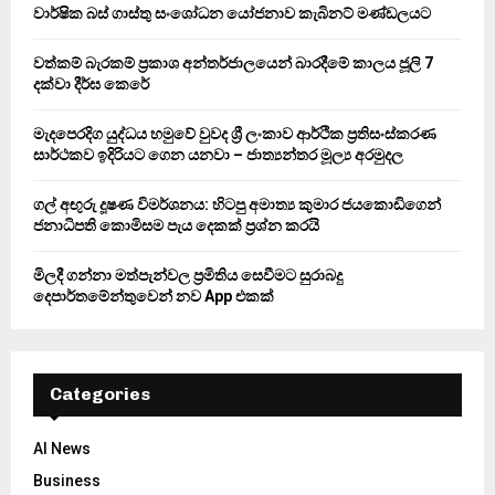
o
වාර්ෂික බස් ගාස්තු සංශෝධන යෝජනාව කැබිනට් මණ්ඩලයට
r
R
:
වත්කම් බැරකම් ප්‍රකාශ අන්තර්ජාලයෙන් බාරදීමේ කාලය ජූලි 7
C
දක්වා දීර්ඝ කෙරේ
H
මැදපෙරදිග යුද්ධය හමුවේ වුවද ශ්‍රී ලංකාව ආර්ථික ප්‍රතිසංස්කරණ
සාර්ථකව ඉදිරියට ගෙන යනවා – ජාත්‍යන්තර මූල්‍ය අරමුදල
ගල් අඟුරු දූෂණ විමර්ශනය: හිටපු අමාත්‍ය කුමාර ජයකොඩිගෙන්
ජනාධිපති කොමිසම පැය දෙකක් ප්‍රශ්න කරයි
මිලදී ගන්නා මත්පැන්වල ප්‍රමිතිය සෙවීමට සුරාබදු
දෙපාර්තමේන්තුවෙන් නව App එකක්
Categories
AI News
Business