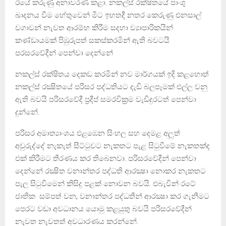
ඊයේ කරුණු අනාවරණ කළා. නකල්ස් රක්ෂිතයේ පාංශු
ඛාදනය වීම හේතුවෙන් මීට ඉහතදී නතර කෙරුණු එනසාල්
වගාවන් නැවත ආරම්භ කිරීම සදහා ව්‍යාපාරිකයින්
කණ්ඩායමක් පිඹුරුපත් සකස්කරමින් ඇති බවටයි
පරසරවේදීන් පෙන්වා දෙන්නේ
නකල්ස් රක්ෂිතය දෙකඩ කරමින් නව මාර්ගයක් ඉදි කළහොත්
නකල්ස් රක්‍ෂිතයේ පරිසර පද්ධතියට දැඩි බලපෑමක් එල්ල වනු
ඇති බවයි පරිසරවේදී ප්‍රදීප් සමරවික්‍රම වැඩිදුරටත් පෙන්වා
දුන්නේ.
පරිසර අමාත්‍යාංශය එළඹෙන සිංහල සහ දෙමළ අලුත්
අවුරුද්දේ නැකැත් සීට්ටුවට නැකතට පැළ සිටුවීමේ නැකතක්ද
එක් කිරීමට තීරණය කර තිබෙනවා. පරිසරවේදීන් පෙන්වා
දෙන්නේ රක්‍ෂිත වනාන්තර පද්ධති ආරක්‍ෂා නොකර නැකතට
පැල සිටුවීමෙන් කිසිදු පළක් නොවන බවයි. එබැවින් රටේ
ජාතික සම්පත් වන, වනාන්තර පද්ධතීන් ආරක්‍ෂා කර ගැනීමට
පෙරට වඩා අවධානය යොමු කළයුතු බවයි පරිසරවේදීන්
නැවත නැවතත් අවධාරණය කරන්නේ.