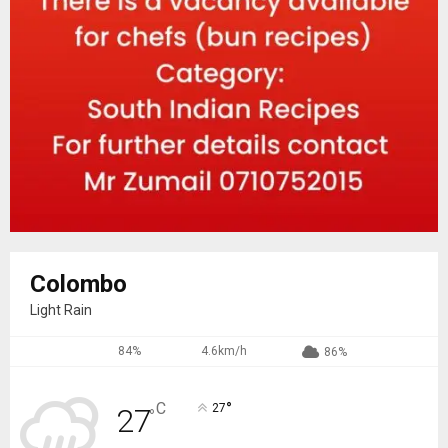
Colombo
Light Rain
84%
4.6km/h
86%
°
C
27
27
°