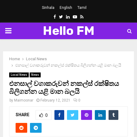
Sinhala
English
Tamil
Facebook
Twitter
Linkedin
Youtube
Rss
Hello FM
PRIMARY
MENU
Home
Local News
එනසාල් වගාකරුවන් නකල්ස් රක්ෂිතය බිලිගන්න යළි මාන බලයි
Local News
News
එනසාල් වගාකරුවන් නකල්ස් රක්ෂිතය
බිලිගන්න යළි මාන බලයි
by
Maimoonar
February 12, 2021
0
SHARE
0