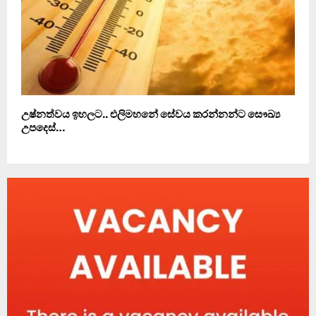
උෂ්නත්වය ඉහලට.. එලිමහනේ සේවය කරන්නන්ට සෞඛ්‍ය
උපදෙස්…