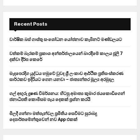
a
S
r
c
E
h
Recent Posts
f
A
o
වාර්ෂික බස් ගාස්තු සංශෝධන යෝජනාව කැබිනට් මණ්ඩලයට
r
R
:
වත්කම් බැරකම් ප්‍රකාශ අන්තර්ජාලයෙන් බාරදීමේ කාලය ජූලි 7
C
දක්වා දීර්ඝ කෙරේ
H
මැදපෙරදිග යුද්ධය හමුවේ වුවද ශ්‍රී ලංකාව ආර්ථික ප්‍රතිසංස්කරණ
සාර්ථකව ඉදිරියට ගෙන යනවා – ජාත්‍යන්තර මූල්‍ය අරමුදල
ගල් අඟුරු දූෂණ විමර්ශනය: හිටපු අමාත්‍ය කුමාර ජයකොඩිගෙන්
ජනාධිපති කොමිසම පැය දෙකක් ප්‍රශ්න කරයි
මිලදී ගන්නා මත්පැන්වල ප්‍රමිතිය සෙවීමට සුරාබදු
දෙපාර්තමේන්තුවෙන් නව App එකක්