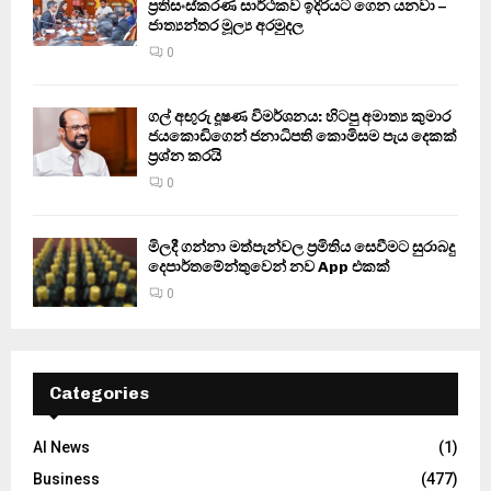
ප්‍රතිසංස්කරණ සාර්ථකව ඉදිරියට ගෙන යනවා –
ජාත්‍යන්තර මූල්‍ය අරමුදල
0
ගල් අඟුරු දූෂණ විමර්ශනය: හිටපු අමාත්‍ය කුමාර
ජයකොඩිගෙන් ජනාධිපති කොමිසම පැය දෙකක්
ප්‍රශ්න කරයි
0
මිලදී ගන්නා මත්පැන්වල ප්‍රමිතිය සෙවීමට සුරාබදු
දෙපාර්තමේන්තුවෙන් නව App එකක්
0
Categories
AI News
(1)
Business
(477)