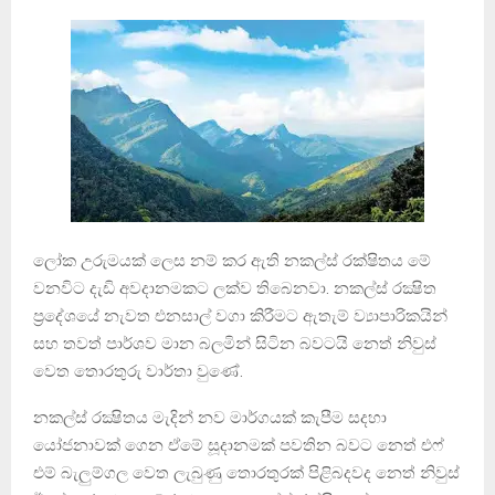
ලෝක උරුමයක් ලෙස නම් කර ඇති නකල්ස් රක්ෂිතය මේ
වනවිට දැඩි අවදානමකට ලක්ව තිබෙනවා. නකල්ස් රක්‍ෂිත
ප්‍රදේශයේ නැවත එනසාල් වගා කිරීමට ඇතැම් ව්‍යාපාරිකයින්
සහ තවත් පාර්ශව මාන බලමින් සිටින බවටයි නෙත් නිවුස්
වෙත තොරතුරු වාර්තා වුණේ.
නකල්ස් රක්‍ෂිතය මැදින් නව මාර්ගයක් කැපීම සදහා
යෝජනාවක් ගෙන ඒමේ සූදානමක් පවතින බවට නෙත් එෆ්
එම් බැලුම්ගල වෙත ලැබුණු තොරතුරක් පිළිබදවද නෙත් නිවුස්