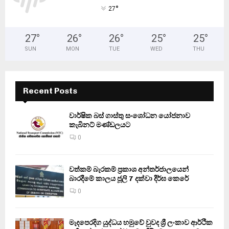
°
27
27
°
26
°
26
°
25
°
25
°
SUN
MON
TUE
WED
THU
Recent Posts
වාර්ෂික බස් ගාස්තු සංශෝධන යෝජනාව
කැබිනට් මණ්ඩලයට
0
වත්කම් බැරකම් ප්‍රකාශ අන්තර්ජාලයෙන්
බාරදීමේ කාලය ජූලි 7 දක්වා දීර්ඝ කෙරේ
0
මැදපෙරදිග යුද්ධය හමුවේ වුවද ශ්‍රී ලංකාව ආර්ථික