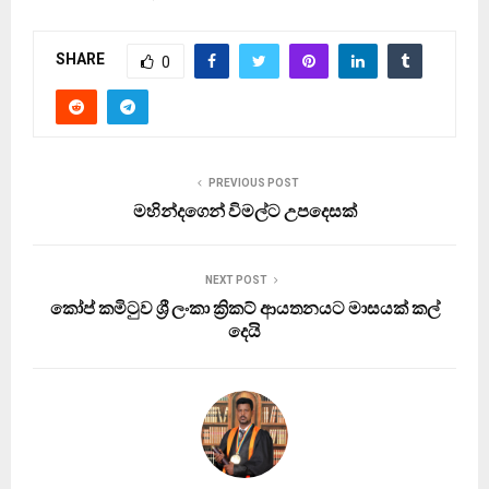
SHARE
0
PREVIOUS POST
මහින්දගෙන් විමල්ට උපදෙසක්
NEXT POST
කෝප් කමිටුව ශ්‍රී ලංකා ක්‍රිකට් ආයතනයට මාසයක් කල්
දෙයි