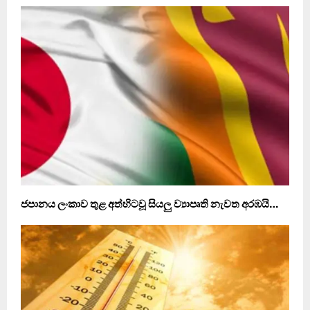
ජපානය ලංකාව තුළ අත්හිටවූ සියලු ව්‍යාපෘති නැවත අරඹයි…