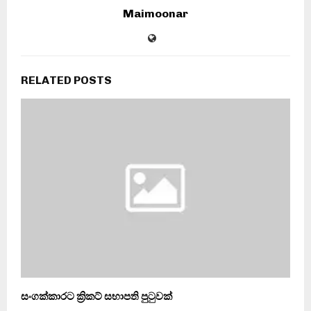
Maimoonar
RELATED POSTS
සංගක්කාරට ක්‍රිකට් සභාපති පුටුවක්