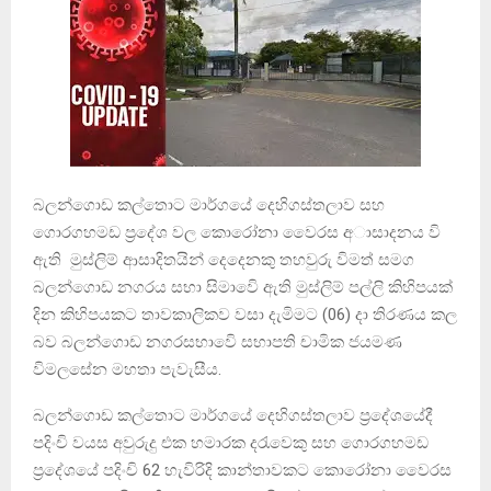
බලන්ගොඩ කල්තොට මාර්ගයේ දෙහිගස්තලාව සහ
ගොරගහමඩ ප්‍රදේශ වල කොරෝනා වෛරස අාසාදනය වි
ඇති ⁣ මුස්ලිම් ආසාදිතයින් දෙදෙනකු තහවුරු විමත් සමග
බලන්ගොඩ නගරය සභා සිමාවෙි ඇති මුස්ලිම් පල්ලි කිහිපයක්
දින කිහිපයකට තාවකාලිකව වසා දැමිමට (06) දා තිරණය කල
බව බලන්ගොඩ නගරසභාවෙි සභාපති චාමික ජයමණ
විමලසේන මහතා පැවැසීය.
බලන්ගොඩ කල්තොට මාර්ගයේ දෙහිගස්තලාව ප්‍රදේශයේදී
පදිංචි වයස අවුරුදු එක හමාරක දරැවෙකු සහ ගොරගහමඩ
ප්‍රදේශයේ පදිංචි 62 හැවිරිදි කාන්තාවකට කොරෝනා වෛරස