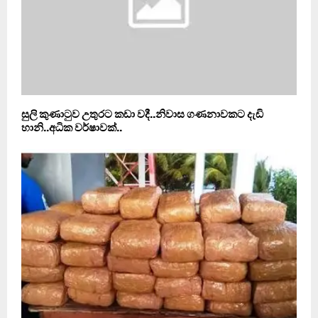
සුලි කුණාටුව උතුරට කඩා වදී..නිවාස ගණනාවකට දැඩි
හානි..අධික වර්ෂාවක්..