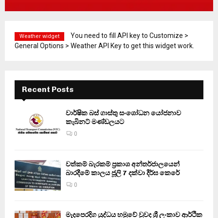
You need to fill API key to Customize >
Weather widget
General Options > Weather API Key to get this widget work.
Recent Posts
වාර්ෂික බස් ගාස්තු සංශෝධන යෝජනාව
කැබිනට් මණ්ඩලයට
0
වත්කම් බැරකම් ප්‍රකාශ අන්තර්ජාලයෙන්
බාරදීමේ කාලය ජූලි 7 දක්වා දීර්ඝ කෙරේ
0
මැදපෙරදිග යුද්ධය හමුවේ වුවද ශ්‍රී ලංකාව ආර්ථික