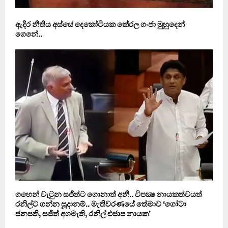
ඇදිර නීතිය අස්සේ දෙකෝටියක කේරල ගංජා මුහුදෙන්
ගෙනේ..
ගහෙන් වැටුන සජිත්ට ගොනාත් අනී.. විපක්‍ෂ නායකත්වයත්
රනිල්ට ගන්න සූදානම්.. මැතිවරණයේ තේමාව ‘ගෝටා
ජනපති, සජිත් අගමැති, රනිල් එජාප නායක’