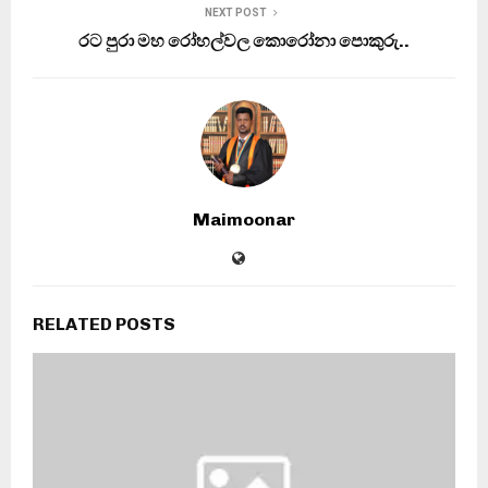
NEXT POST
රට පුරා මහ රෝහල්වල කොරෝනා පොකුරු..
Maimoonar
RELATED POSTS