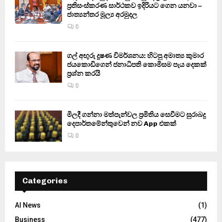
ප්‍රතිසංස්කරණ සාර්ථකව ඉදිරියට ගෙන යනවා –
ජාත්‍යන්තර මූල්‍ය අරමුදල
0
ගල් අඟුරු දූෂණ විමර්ශනය: හිටපු අමාත්‍ය කුමාර
ජයකොඩිගෙන් ජනාධිපති කොමිසම පැය දෙකක්
ප්‍රශ්න කරයි
0
මිලදී ගන්නා මත්පැන්වල ප්‍රමිතිය සෙවීමට සුරාබදු
දෙපාර්තමේන්තුවෙන් නව App එකක්
0
Categories
AI News
(1)
Business
(477)