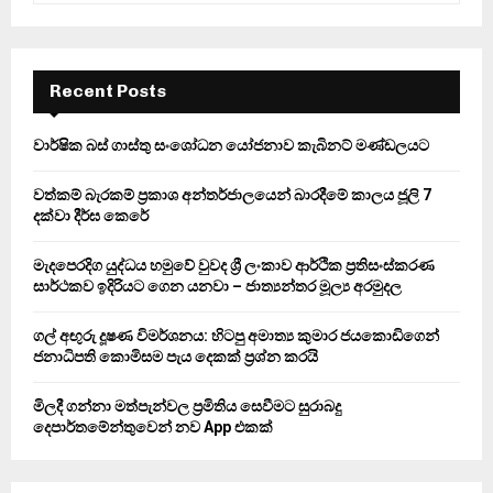
a
S
r
c
E
h
Recent Posts
f
A
o
වාර්ෂික බස් ගාස්තු සංශෝධන යෝජනාව කැබිනට් මණ්ඩලයට
r
R
:
වත්කම් බැරකම් ප්‍රකාශ අන්තර්ජාලයෙන් බාරදීමේ කාලය ජූලි 7
C
දක්වා දීර්ඝ කෙරේ
H
මැදපෙරදිග යුද්ධය හමුවේ වුවද ශ්‍රී ලංකාව ආර්ථික ප්‍රතිසංස්කරණ
සාර්ථකව ඉදිරියට ගෙන යනවා – ජාත්‍යන්තර මූල්‍ය අරමුදල
ගල් අඟුරු දූෂණ විමර්ශනය: හිටපු අමාත්‍ය කුමාර ජයකොඩිගෙන්
ජනාධිපති කොමිසම පැය දෙකක් ප්‍රශ්න කරයි
මිලදී ගන්නා මත්පැන්වල ප්‍රමිතිය සෙවීමට සුරාබදු
දෙපාර්තමේන්තුවෙන් නව App එකක්