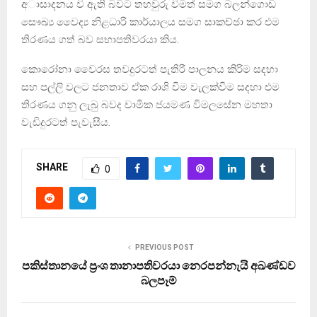
අාසාදනය වි ඇති බවට තහවුරු විමත් සමග බලන්ගොඩ
සෞඛ්‍ය වෛද්‍ය නිළධාරි කාර්යාලය සමග සාකච්ඡා කර එම
තිරණය ගත් බව සභාපතිවරයා කිය.
කොරෝනා වෛරස තවදුරටත් පැතිරී පාලනය කිරිම සදහා
සහ පල්ලි වලට ජනතාව ඒක රාශි විම වැලක්විම සදහා එම
තිරණය ගනු ලැබු බවද චාමික ජයමණ විමලසේන මහතා
වැඩිදුරටත් පැවැසීය.
SHARE
0
PREVIOUS POST
පකිස්තානයේ ප්‍රංශ තානාපතිවරයා නෙරපන්නැයි අඛණ්ඩව
බලපෑම්