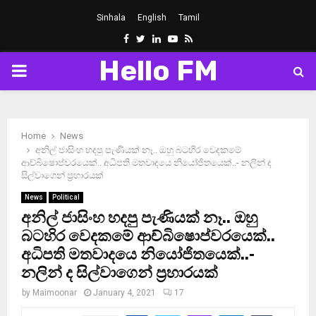
Sinhala
English
Tamil
Facebook
Twitter
Linkedin
Youtube
Rss
Hello FM
PRIMARY
MENU
Home
News
අනිල් ජාසිංහ හදපු පැණියක් නෑ.. ඔහු බටහිර වෙදකමේ
ආච්බිෂොප්වරයෙක්.. අධිපති මතවාදයෙ නියෝජිතයෙක්..- නලින් ද
සිල්වාගෙන් ප‍්‍රහාරයක්
News
Political
අනිල් ජාසිංහ හදපු පැණියක් නෑ.. ඔහු
බටහිර වෙදකමේ ආච්බිෂොප්වරයෙක්..
අධිපති මතවාදයෙ නියෝජිතයෙක්..-
නලින් ද සිල්වාගෙන් ප‍්‍රහාරයක්
by
Maimoonar
January 4, 2021
17