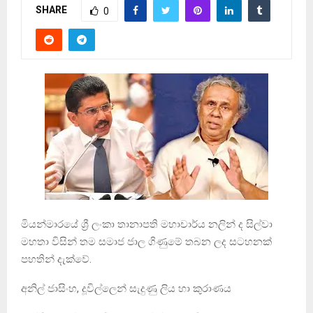
SHARE
0
මියන්මාරයේ ශ්‍රී ලංකා තානාපති මහාචාර්ය නලින් ද සිල්වා
මහතා විසින් තම සමාජ ජාල ගිණුමේ තබන ලද සටහනක්
පහතින් දැක්වේ.
අනිල් ජාසිංහ, දූවිල්ලෙන් සැදුණු ලිය හා කුරාණය