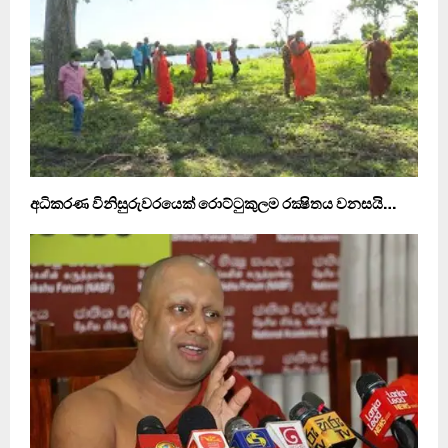
අධිකරණ විනිසුරුවරයෙක් රොට්ටුකුලම රක්‍ෂිතය වනසයි…