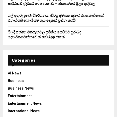
සාර්ථකව ඉදිරියට ගෙන යනවා – ජාත්‍යන්තර මූල්‍ය අරමුදල
ගල් අඟුරු දූෂණ විමර්ශනය: හිටපු අමාත්‍ය කුමාර ජයකොඩිගෙන්
ජනාධිපති කොමිසම පැය දෙකක් ප්‍රශ්න කරයි
මිලදී ගන්නා මත්පැන්වල ප්‍රමිතිය සෙවීමට සුරාබදු
දෙපාර්තමේන්තුවෙන් නව App එකක්
Categories
AI News
Business
Business News
Entertainment
Entertainment News
International News