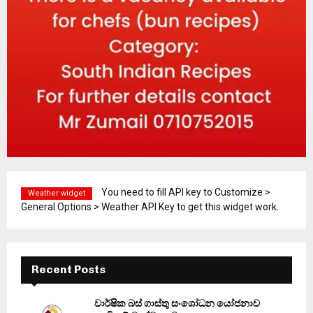
You need to fill API key to Customize >
Weather widget
General Options > Weather API Key to get this widget work.
Recent Posts
වාර්ෂික බස් ගාස්තු සංශෝධන යෝජනාව