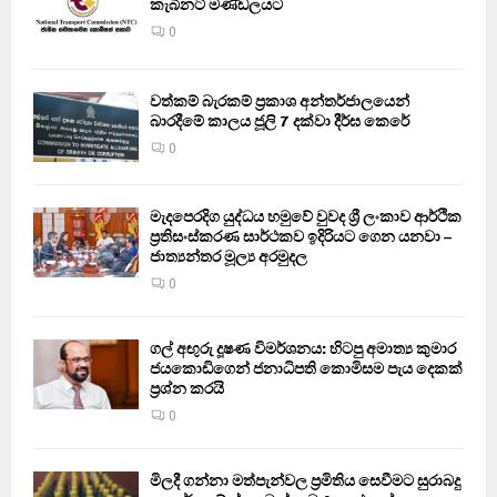
කැබිනට් මණ්ඩලයට
0
වත්කම් බැරකම් ප්‍රකාශ අන්තර්ජාලයෙන්
බාරදීමේ කාලය ජූලි 7 දක්වා දීර්ඝ කෙරේ
0
මැදපෙරදිග යුද්ධය හමුවේ වුවද ශ්‍රී ලංකාව ආර්ථික
ප්‍රතිසංස්කරණ සාර්ථකව ඉදිරියට ගෙන යනවා –
ජාත්‍යන්තර මූල්‍ය අරමුදල
0
ගල් අඟුරු දූෂණ විමර්ශනය: හිටපු අමාත්‍ය කුමාර
ජයකොඩිගෙන් ජනාධිපති කොමිසම පැය දෙකක්
ප්‍රශ්න කරයි
0
මිලදී ගන්නා මත්පැන්වල ප්‍රමිතිය සෙවීමට සුරාබදු