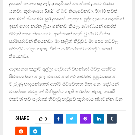
දූතයන් දෙදෙනකු අල්ලා දෙවියන් වහන්සේ ළඟට එක්ක
යනවා. කුරාණයෙ 50ඃ21 ඒ බව කියැවෙනවා. 50ඃ18 තවත්
කතාවක් කියනවා. සුර දූතයන් දෙදෙනා පුද්ගලයාගෙ දෙපසින්
ඉඳන් හොඳ නරක ලියා ගන්නව කියල. බෞද්ධයන් අතරත්
එවැනි කතා තියෙනවා. ආත්මයක් නැති වුණා ට චිත්ත
පරම්පරාවක් තියෙනවා. මා කලින් කිවුවට මා පෙර භවවල
බෞද්ධ වෙලා නැහැ. චිත්ත පරම්පරාවෙ බෞද්ධ කමක්
තියෙනවා.
ආදාහනය කළාට අල්ලා දෙවියන් වහන්සේ මවපු ආත්මය
පිච්චෙන්නෙ නැහැ. එහෙම නම් අර බෝම්බ පුපුරවාගෙන
මැරුණු හාදයන්ගෙත් ආත්ම පිච්චෙන්න ඕන නෙ. දෙවියන්
වහන්සෙ මවපු දේ මිනිසුන්ට නැති කරන්න බැහැ. කොයි
එකටත් තව සැරයක් නිවාඩු පාඩුවෙ කුරාණය කියවන්න ඕන.
SHARE
0