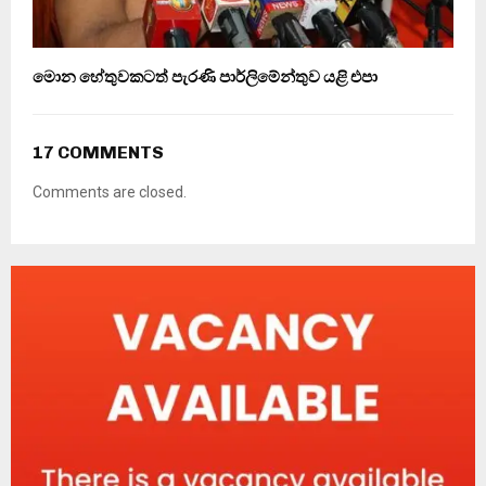
මොන හේතුවකටත් පැරණි පාර්ලිමේන්තුව යළි එපා
17 COMMENTS
Comments are closed.