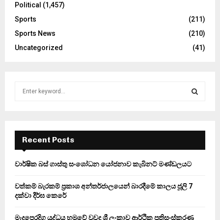
Political
(1,457)
Sports
(211)
Sports News
(210)
Uncategorized
(41)
S
e
a
S
r
c
E
h
Recent Posts
f
A
o
වාර්ෂික බස් ගාස්තු සංශෝධන යෝජනාව කැබිනට් මණ්ඩලයට
r
R
:
වත්කම් බැරකම් ප්‍රකාශ අන්තර්ජාලයෙන් බාරදීමේ කාලය ජූලි 7
C
දක්වා දීර්ඝ කෙරේ
H
මැදපෙරදිග යුද්ධය හමුවේ වුවද ශ්‍රී ලංකාව ආර්ථික ප්‍රතිසංස්කරණ