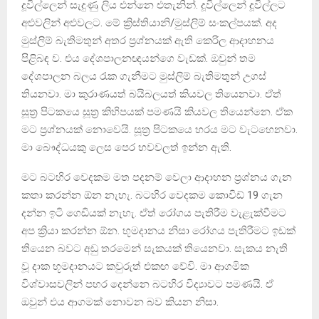
දූවිල්ලෙන් සැදුණු ලිය එන්නෙ එතැනින්. දූවිල්ලෙන් දූවිල්ලට
අළුවලින් අළුවලට. මේ ක්‍රිස්තියානි/මුස්ලිම් සංකල්පයක්. අද
මුස්ලිම් බැතිමතුන් අතර ප්‍රශ්නයක් ඇති කෙරිල ආදාහනය
පිළිබඳ ව. එය දේශපාලනඥයන්ගෙ වැඩක්. ඔවුන් තම
දේශපාලන බලය රැක ගැනීමට මුස්ලිම් බැතිමතුන් උගස්
තියනවා. මා කුරාණයත් බයිබලයත් කියවල තියෙනවා. ඒත්
සූත්‍ර පිටකයෙ සූත්‍ර කිහිපයක් පමණයි කියවල තියෙන්නෙ. ඒක
මට ප්‍රශ්නයක් නොවෙයි. සූත්‍ර පිටකයෙ හරය මට වැටහෙනවා.
මා බෞද්ධයකු ලෙස පෙර භවවලත් ඉන්න ඇති.
මට බටහිර වෙදකම මත පදනම් වෙලා ආදාහන ප්‍රශ්නය ගැන
කතා කරන්න ඕන නැහැ. බටහිර වෙදකම කොවිඩ් 19 ගැන
දන්න ඉටි ගෙඩියක් නැහැ. ඒත් රෝගය පැතිරීම වැළැක්වීමට
අප ක්‍රියා කරන්න ඕන. භූමදානය නිසා රෝගය පැතිරීමට ඉඩක්
තියෙන බවට අඩු තරමෙන් සැකයක් තියෙනවා. සැකය නැති
වූ දාක භූමදානයට කවුරුත් එකඟ වේවි. මා ආගමික
විශ්වාසවලින් පහර දෙන්නෙ බටහිර විද්‍යාවට පමණයි. ඒ
ඔවුන් එය ආගමක් නොවන බව කියන නිසා.