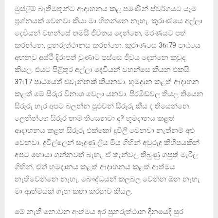
මුස්ලිම් බැතිමතුන්ට ආදාහනය කළ පමණින් ස්වර්ගයට යෑම
ප්‍රශ්නයක් වෙනවා කියා මා හිතන්නෙ නැහැ. කුරාණයෙ අල්ලා
දෙවියන් වහන්සේ තමයි ජීවිතය දෙන්නෙ, මරණයට පත්
කරන්නෙ, පුනරුත්ථානය කරන්නෙ. කුරාණයෙ 36ඃ79 පාඨයෙ
අහනව අස්ථි දිරාපත් වුණාට පස්සෙ ජීවය දෙන්නෙ කවුද
කියල. එයට පිළිතුර අල්ලා දෙවියන් වහන්සෙ කියන එකයි.
37ඃ17 පාඨයෙත් එවැන්නක් කියනවා. භූමදාන කළත් ආදාහන
කළත් මේ සිරුර විනාශ වෙලා යනවා. පිරමිඩ්වල තියල තියෙන
සිරුරු හැර අපට බලන්න පුළුවන් සිරුරු කීය ද තියෙන්නෙ.
ලෙනින්ගෙ සිරුර තාම තියෙනවා ද? භූමදානය කළත්
ආදාහනය කළත් සිරුරු එක්කෝ දූවිලි වෙනවා නැත්නම් අළු
වෙනවා. දූවිල්ලෙන් සැදුණු ලිය මිය ගිහින් අවුරුදු කිහිපයකින්
අපට හොයා ගන්නවත් බැහැ. ඒ තැන්වල තිබුණු ගසුත් මැරිල
ගිහින්. ඒත් භූමදානය කළත් ආදාහනය කළත් ආත්මය
නැතිවෙන්නෙ නැහැ. බෞද්ධයන් කලබල වෙන්න ඕන නැහැ
මා ආත්මයක් ගැන කතා කරනව කියල.
මේ නැති නොවන ආත්මය අර පුනරුත්ථාන දිනයෙදි සුර