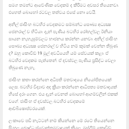
සමග තමන්ට ආවේණික වෙදකම් ද කිරීමට අවසර තියෙනවා.
එහෙත් බොහෝ රටවල තත්වය එසේ නො වෙයි.
අනිල් ජාසිංහ බටහිර වෙදකමට සම්බන්ධ සෞඛ්‍ය අධ්‍යක්‍ෂ
ජෙනරාල් ව හිටියා. දැන් පැණිය බටහිර රෝහල්වල ඊනියා
සායන නැහැසුම්වලට භාජනය කරන්න යනවා. අනිල් ජාසිංහ
සෞඛ්‍ය අධ්‍යක්‍ෂ ජෙනරාල් ව හිටිය නම් කුමක් වෙන්න තිබුණ
ද? ඔහු කොවිඩ් 19 මුල් අවධියෙහි යම් සේවයක් කළා. ඒ
බටහිර වෙදකම පැත්තෙන්. ඒ දවස්වල පැණිය ප්‍රසිද්ධ වෙලා
තිබුණෙ නැහැ.
ජාසිංහ කතා කරන්නෙ අධිපති මතවාදයෙ නියෝජිතයෙක්
ලෙස. බටහිර විද්‍යාව අද ක්‍රියා කරන්නෙ ආධිපත්‍ය මතවාදයක්
හිසේ දරා ගෙන. එය දැන් වෙනත් බොහෝ ආගම්වලින් එකක්
වගේ. ජාසිංහ ඒ දවස්වල බටහිර වෙදකමේ
ආච්බිෂොප්වරයෙක්.
ලංකාවෙ පඬි නැට්ටන් නම් කියන්නෙ මේ රටේ තියෙන්නෙ
සිංහල බෞද්ධ ස්වොත්තමවාදයක් කියල. මුස්ලිම් කොවිඩ්