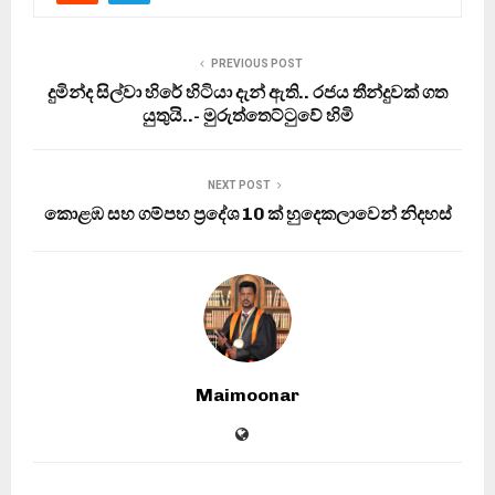
PREVIOUS POST
දුමින්ද සිල්වා හිරේ හිටියා දැන් ඇති.. රජය තීන්දුවක් ගත
යුතුයි..- මුරුත්තෙට්ටුවේ හිමි
NEXT POST
කොළඹ සහ ගම්පහ ප‍්‍රදේශ 10 ක් හුදෙකලාවෙන් නිදහස්
Maimoonar