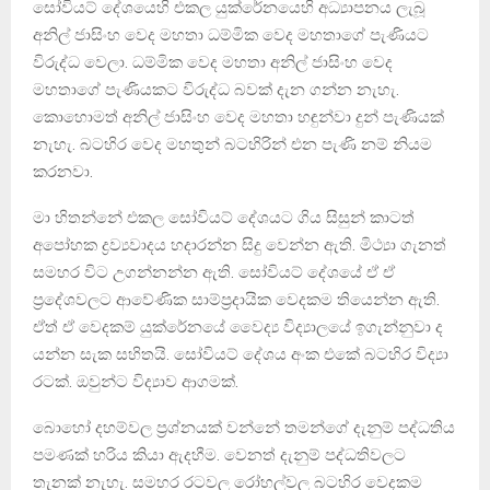
සෝවියට් දේශයෙහි එකල යුක්රේනයෙහි අධ්‍යාපනය ලැබූ
අනිල් ජාසිංහ වෙද මහතා ධම්මික වෙද මහතාගේ පැණියට
විරුද්ධ වෙලා. ධම්මික වෙද මහතා අනිල් ජාසිංහ වෙද
මහතාගේ පැණියකට විරුද්ධ බවක් දැන ගන්න නැහැ.
කොහොමත් අනිල් ජාසිංහ වෙද මහතා හඳුන්වා දුන් පැණියක්
නැහැ. බටහිර වෙද මහතුන් බටහිරින් එන පැණි නම් නියම
කරනවා.
මා හිතන්නේ එකල සෝවියට් දේශයට ගිය සිසුන් කාටත්
අපෝහක ද්‍රව්‍යවාදය හදාරන්න සිදු වෙන්න ඇති. මිථ්‍යා ගැනත්
සමහර විට උගන්නන්න ඇති. සෝවියට් දේශයේ ඒ ඒ
ප්‍රදේශවලට ආවේණික සාම්ප්‍රදායික වෙදකම තියෙන්න ඇති.
ඒත් ඒ වෙදකම් යුක්රේනයේ වෛද්‍ය විද්‍යාලයේ ඉගැන්නුවා ද
යන්න සැක සහිතයි. සෝවියට් දේශය අංක එකේ බටහිර විද්‍යා
රටක්. ඔවුන්ට විද්‍යාව ආගමක්.
බොහෝ දහම්වල ප්‍රශ්නයක් වන්නේ තමන්ගේ දැනුම් පද්ධතිය
පමණක් හරිය කියා ඇදහීම. වෙනත් දැනුම් පද්ධතිවලට
තැනක් නැහැ. සමහර රටවල රෝහල්වල බටහිර වෙදකම