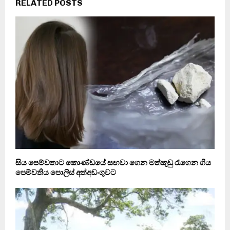
RELATED POSTS
සිය පෙම්වතාට කොණ්ඩයේ සඟවා ගෙන මත්කුඩු රැගෙන ගිය
පෙම්වතිය පොලිස් අත්අඩංගුවට