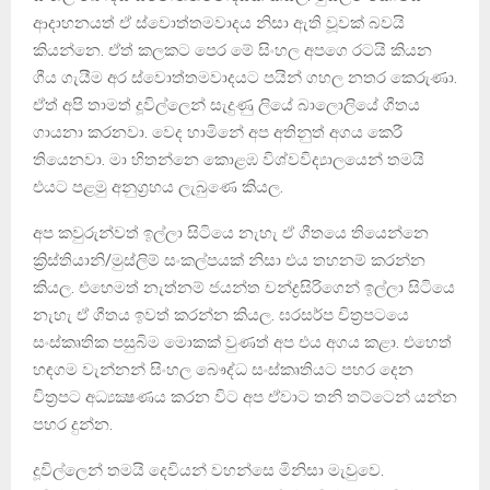
ආදාහනයත් ඒ ස්වොත්තමවාදය නිසා ඇති වූවක් බවයි
කියන්නෙ. ඒත් කලකට පෙර මේ සිංහල අපගෙ රටයි කියන
ගීය ගැයීම අර ස්වොත්තමවාදයට පයින් ගහල නතර කෙරුණා.
ඒත් අපි තාමත් දූවිල්ලෙන් සැදුණු ලියේ බාලොලියේ ගීතය
ගායනා කරනවා. වෙද හාමිනේ අප අතිනුත් අගය කෙරී
තියෙනවා. මා හිතන්නෙ කොළඹ විශ්වවිද්‍යාලයෙන් තමයි
එයට පළමු අනුග්‍රහය ලැබුණෙ කියල.
අප කවුරුන්වත් ඉල්ලා සිටියෙ නැහැ ඒ ගීතයෙ තියෙන්නෙ
ක්‍රිස්තියානි/මුස්ලිම් සංකල්පයක් නිසා එය තහනම් කරන්න
කියල. එහෙමත් නැත්නම් ජයන්ත චන්ද්‍රසිරිගෙන් ඉල්ලා සිටියෙ
නැහැ ඒ ගීතය ඉවත් කරන්න කියල. ඝරසර්ප චිත්‍රපටයෙ
සංස්කෘතික පසුබිම මොකක් වුණත් අප එය අගය කළා. එහෙත්
හඳගම වැන්නන් සිංහල බෞද්ධ සංස්කෘතියට පහර දෙන
චිත්‍රපට අධ්‍යක්‍ෂණය කරන විට අප ඒවාට තනි තට්ටෙන් යන්න
පහර දුන්න.
දූවිල්ලෙන් තමයි දෙවියන් වහන්සෙ මිනිසා මැවුවෙ.