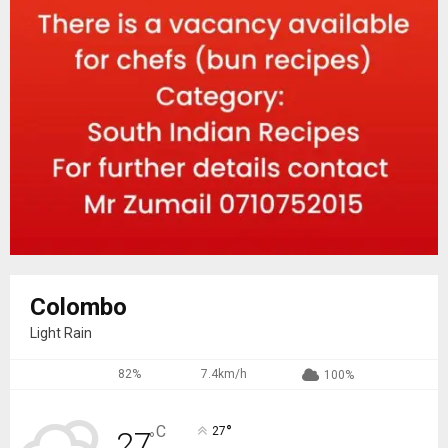
Colombo
Light Rain
82%
7.4km/h
100%
°
C
27
27
°