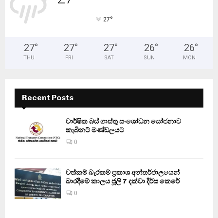
°
27
27
°
27
°
27
°
26
°
26
°
THU
FRI
SAT
SUN
MON
Recent Posts
වාර්ෂික බස් ගාස්තු සංශෝධන යෝජනාව
කැබිනට් මණ්ඩලයට
0
වත්කම් බැරකම් ප්‍රකාශ අන්තර්ජාලයෙන්
බාරදීමේ කාලය ජූලි 7 දක්වා දීර්ඝ කෙරේ
0