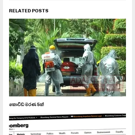
RELATED POSTS
කොවිඩ් මරණ 5ක්