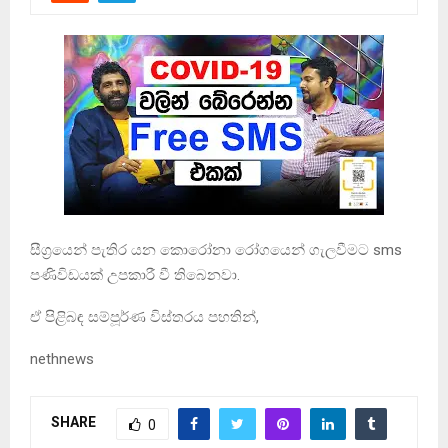
සීග්‍රයෙන් පැතිර යන කොරෝනා රෝගයෙන් ගැලවීමට sms
පණිවිඩයක් උපකාරී වී තිබෙනවා.
ඒ පිළිබඳ සම්පූර්ණ විස්තරය පහතින්,
nethnews
SHARE
0