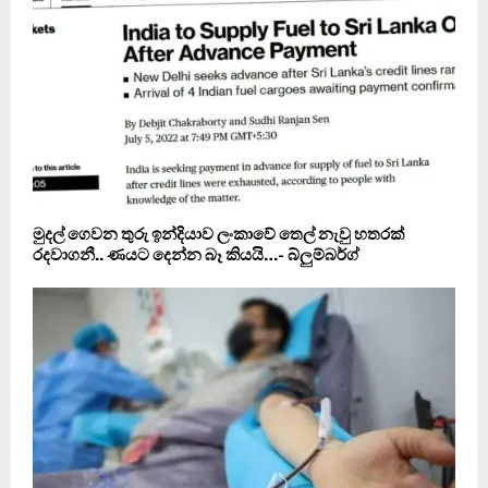
මුදල් ගෙවන තුරු ඉන්දියාව ලංකාවේ තෙල් නැවු හතරක්
රදවාගනී.. ණයට දෙන්න බෑ කියයි…- බ්ලුම්බර්ග්