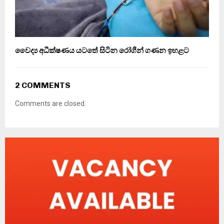
වෛද්‍ය අධීක්ෂණය යටතේ සිටින රෝගීන් ගණන ඉහළට
2 COMMENTS
Comments are closed.