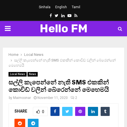
Sinhala
English
Tamil
Facebook
Twitter
Linkedin
Youtube
Rss
Hello FM
PRIMARY
MENU
Home
Local News
සල්ලි කැපෙන්නේ නැති SMS එකකින් කොවිඩ් වලින් බේරෙන්නේ
මෙහෙමයි
Local News
News
සල්ලි කැපෙන්නේ නැති SMS එකකින්
කොවිඩ් වලින් බේරෙන්නේ මෙහෙමයි
by
Maimoonar
November 11, 2020
2
SHARE
0