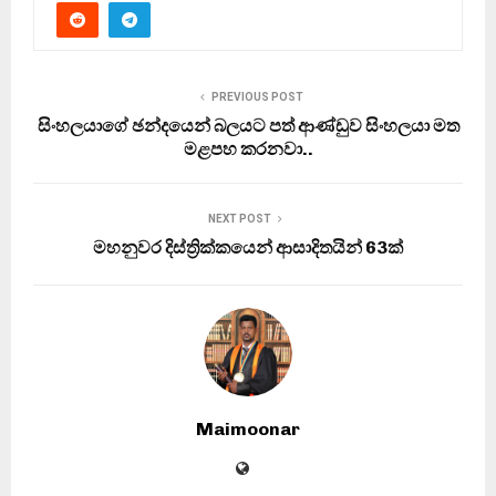
PREVIOUS POST
සිංහලයාගේ ඡන්දයෙන් බලයට පත් ආණ්ඩුව සිංහලයා මත
මළපහ කරනවා..
NEXT POST
මහනුවර දිස්ත්‍රික්කයෙන් ආසාදිතයින් 63ක්
Maimoonar