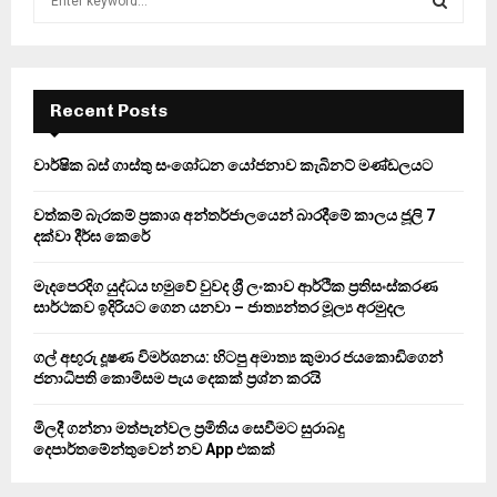
e
a
S
r
c
E
h
Recent Posts
f
A
o
වාර්ෂික බස් ගාස්තු සංශෝධන යෝජනාව කැබිනට් මණ්ඩලයට
r
R
:
වත්කම් බැරකම් ප්‍රකාශ අන්තර්ජාලයෙන් බාරදීමේ කාලය ජූලි 7
C
දක්වා දීර්ඝ කෙරේ
H
මැදපෙරදිග යුද්ධය හමුවේ වුවද ශ්‍රී ලංකාව ආර්ථික ප්‍රතිසංස්කරණ
සාර්ථකව ඉදිරියට ගෙන යනවා – ජාත්‍යන්තර මූල්‍ය අරමුදල
ගල් අඟුරු දූෂණ විමර්ශනය: හිටපු අමාත්‍ය කුමාර ජයකොඩිගෙන්
ජනාධිපති කොමිසම පැය දෙකක් ප්‍රශ්න කරයි
මිලදී ගන්නා මත්පැන්වල ප්‍රමිතිය සෙවීමට සුරාබදු
දෙපාර්තමේන්තුවෙන් නව App එකක්