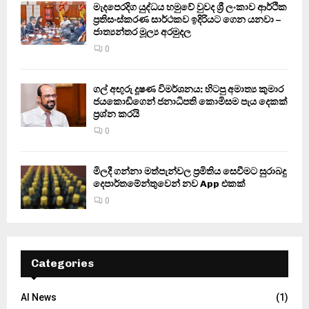
මැදපෙරදිග යුද්ධය හමුවේ වුවද ශ්‍රී ලංකාව ආර්ථික
ප්‍රතිසංස්කරණ සාර්ථකව ඉදිරියට ගෙන යනවා –
ජාත්‍යන්තර මූල්‍ය අරමුදල
0
ගල් අඟුරු දූෂණ විමර්ශනය: හිටපු අමාත්‍ය කුමාර
ජයකොඩිගෙන් ජනාධිපති කොමිසම පැය දෙකක්
ප්‍රශ්න කරයි
0
මිලදී ගන්නා මත්පැන්වල ප්‍රමිතිය සෙවීමට සුරාබදු
දෙපාර්තමේන්තුවෙන් නව App එකක්
0
Categories
AI News
(1)