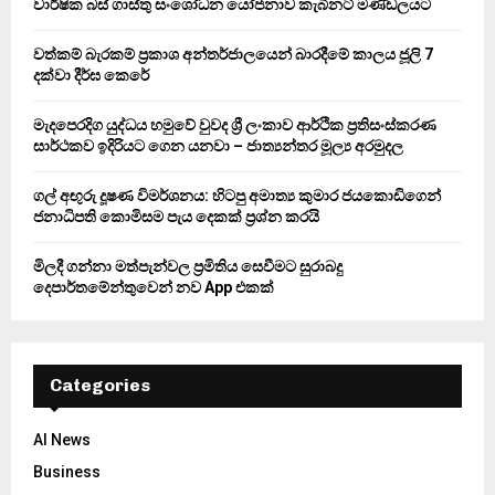
වාර්ෂික බස් ගාස්තු සංශෝධන යෝජනාව කැබිනට් මණ්ඩලයට
r
R
:
වත්කම් බැරකම් ප්‍රකාශ අන්තර්ජාලයෙන් බාරදීමේ කාලය ජූලි 7
C
දක්වා දීර්ඝ කෙරේ
H
මැදපෙරදිග යුද්ධය හමුවේ වුවද ශ්‍රී ලංකාව ආර්ථික ප්‍රතිසංස්කරණ
සාර්ථකව ඉදිරියට ගෙන යනවා – ජාත්‍යන්තර මූල්‍ය අරමුදල
ගල් අඟුරු දූෂණ විමර්ශනය: හිටපු අමාත්‍ය කුමාර ජයකොඩිගෙන්
ජනාධිපති කොමිසම පැය දෙකක් ප්‍රශ්න කරයි
මිලදී ගන්නා මත්පැන්වල ප්‍රමිතිය සෙවීමට සුරාබදු
දෙපාර්තමේන්තුවෙන් නව App එකක්
Categories
AI News
Business