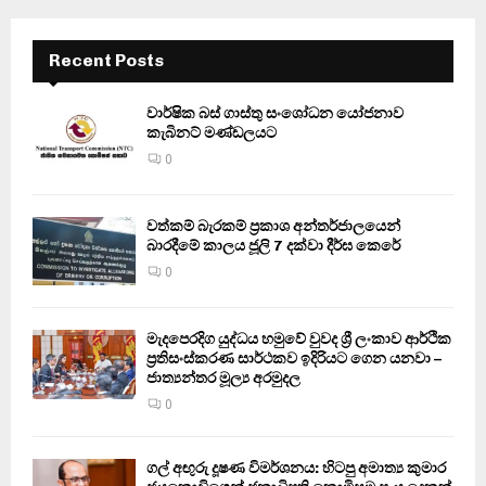
Recent Posts
වාර්ෂික බස් ගාස්තු සංශෝධන යෝජනාව
කැබිනට් මණ්ඩලයට
0
වත්කම් බැරකම් ප්‍රකාශ අන්තර්ජාලයෙන්
බාරදීමේ කාලය ජූලි 7 දක්වා දීර්ඝ කෙරේ
0
මැදපෙරදිග යුද්ධය හමුවේ වුවද ශ්‍රී ලංකාව ආර්ථික
ප්‍රතිසංස්කරණ සාර්ථකව ඉදිරියට ගෙන යනවා –
ජාත්‍යන්තර මූල්‍ය අරමුදල
0
ගල් අඟුරු දූෂණ විමර්ශනය: හිටපු අමාත්‍ය කුමාර