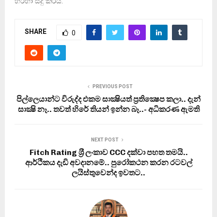
හරහා සිදු කරයි.
SHARE
0
PREVIOUS POST
පිල්ලෙයාන්ට විරුද්ද එකම සාක්‍ෂියත් ප‍්‍රතික්‍ෂෙප කලා.. දැන්
සාක්‍ෂි නෑ.. තවත් හිරේ තියන් ඉන්න බෑ..- අධිකරණ ඇමති
NEXT POST
Fitch Rating ශ‍්‍රී ලංකාව CCC දක්වා පහත තමයි..
ආර්ථිකය දැඩි අවදානමේ.. පුරෝකථන කරන රටවල්
ලයිස්තුවෙන්ද ඉවතට..