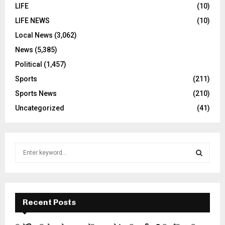
LIFE
(10)
LIFE NEWS
(10)
Local News
(3,062)
News
(5,385)
Political
(1,457)
Sports
(211)
Sports News
(210)
Uncategorized
(41)
S
e
a
S
r
c
E
h
Recent Posts
f
A
o