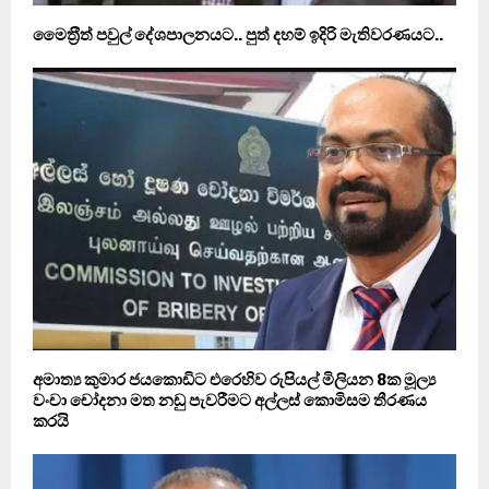
මෛත‍්‍රීත් පවුල් දේශපාලනයට.. පුත් දහම් ඉදිරි මැතිවරණයට..
අමාත්‍ය කුමාර ජයකොඩිට එරෙහිව රුපියල් මිලියන 8ක මූල්‍ය
වංචා චෝදනා මත නඩු පැවරීමට අල්ලස් කොමිසම තීරණය
කරයි