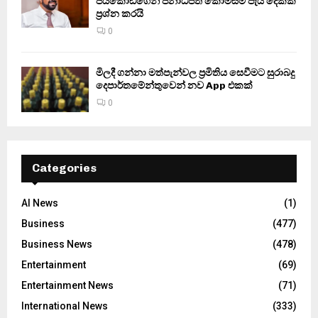
ජයකොඩිගෙන් ජනාධිපති කොමිසම පැය දෙකක්
ප්‍රශ්න කරයි
0
මිලදී ගන්නා මත්පැන්වල ප්‍රමිතිය සෙවීමට සුරාබදු
දෙපාර්තමේන්තුවෙන් නව App එකක්
0
Categories
AI News
(1)
Business
(477)
Business News
(478)
Entertainment
(69)
Entertainment News
(71)
International News
(333)