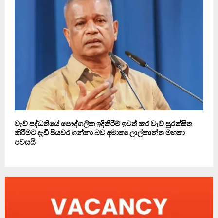
වැව් පද්ධතියේ පෞද්ගලික ඉදිකිරීම් ඉවත් කර වැව් සුරක්ෂිත
කිරීමට දැඩි පියවර ගන්නා බව අමාත්‍ය ලාල්කාන්ත මහතා
පවසයි