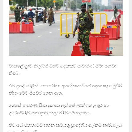
මාතලේ ග්‍රාම නිලධාරී වසම් දෙකකට සංචාරණ සීමා පනවා
තිබේ.
එම ප්‍රදේශවලින් කොරෝනා ආසාදිතයන් පස් දෙනෙකු හමුවීම
නිසා මෙම පියවර ගෙන ඇත.
මෙසේ සංචරණ සීමා පනවා ඇත්තේ අළුත්ගම උතුර හා
උණවේරුව යන ග්‍රාම නිලධාරී වසම් සඳහාය.
ඒවායේ ජනතාවට සහන කටයුතු ප්‍රාදේශීය ලේකම් කාර්යාලය