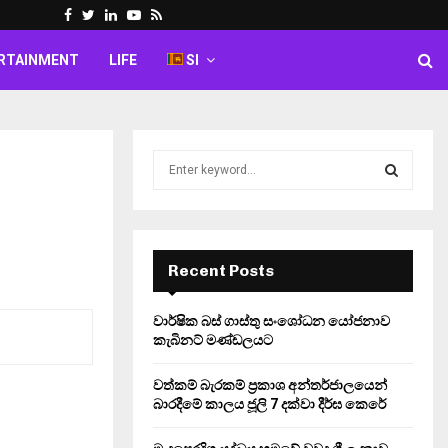
Facebook
Twitter
Linkedin
Youtube
Rss
RTAINMENT
LIFE
SI
S
e
a
S
r
c
E
h
Recent Posts
f
A
o
වාර්ෂික බස් ගාස්තු සංශෝධන යෝජනාව
r
R
කැබිනට් මණ්ඩලයට
:
C
වත්කම් බැරකම් ප්‍රකාශ අන්තර්ජාලයෙන්
බාරදීමේ කාලය ජූලි 7 දක්වා දීර්ඝ කෙරේ
H