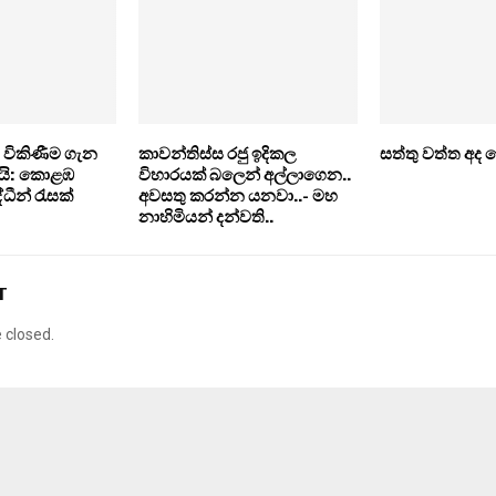
 විකිණීම ගැන
කාවන්තිස්ස රජු ඉදිකල
සත්තු වත්ත අද
යි: කොළඹ
විහාරයක් බලෙන් අල්ලාගෙන..
ධීන් රැසක්
අවසතු කරන්න යනවා..- මහ
නාහිමියන් දන්වති..
T
closed.