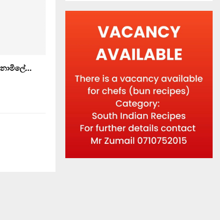
 නොමිලේ…