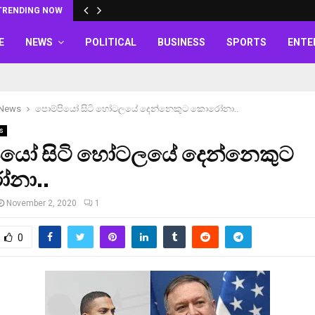
TRENDING NOW
E
NEWS
POLITICAL
BUSINESS
SPORTS
ENTE
 News
පොම්පියෝ සිටි හෝටලයේ දෙන්නෙකුට කොරෝනා..
s
ියෝ සිටි හෝටලයේ දෙන්නෙකුට
නා..
November 2, 2020
1
0