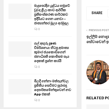
මැදපෙරදිග යුද්ධය හමුවේ
වුවද ශ්‍රී ලංකාව ආර්ථික
SHARE
ප්‍රතිසංස්කරණ සාර්ථකව
ඉදිරියට ගෙන යනවා –
ජාත්‍යන්තර මූල්‍ය අරමුදල
0
PREVIOUS POST
ඉල්ලීම් නොදු
සේවාවෙන් ඉ
ගල් අඟුරු දූෂණ
විමර්ශනය: හිටපු අමාත්‍ය
කුමාර ජයකොඩිගෙන්
ජනාධිපති කොමිසම පැය
දෙකක් ප්‍රශ්න කරයි
0
මිලදී ගන්නා මත්පැන්වල
ප්‍රමිතිය සෙවීමට සුරාබදු
දෙපාර්තමේන්තුවෙන් නව
App එකක්
RELATED P
0