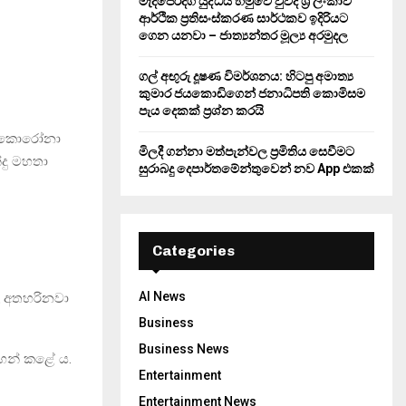
මැදපෙරදිග යුද්ධය හමුවේ වුවද ශ්‍රී ලංකාව
ආර්ථික ප්‍රතිසංස්කරණ සාර්ථකව ඉදිරියට
ගෙන යනවා – ජාත්‍යන්තර මූල්‍ය අරමුදල
ගල් අඟුරු දූෂණ විමර්ශනය: හිටපු අමාත්‍ය
කුමාර ජයකොඩිගෙන් ජනාධිපති කොමිසම
පැය දෙකක් ප්‍රශ්න කරයි
ුට කොරෝනා
මිලදී ගන්නා මත්පැන්වල ප්‍රමිතිය සෙවීමට
්දු මහතා
සුරාබදු දෙපාර්තමේන්තුවෙන් නව App එකක්
Categories
AI News
ල අතහරිනවා
Business
Business News
හන් කළේ ය.
Entertainment
Entertainment News