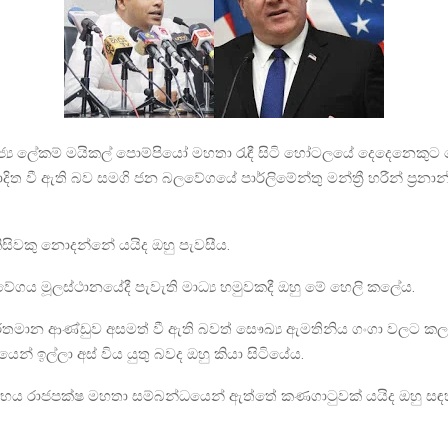
ාජ්‍ය ලේකම් මයිකල් පොම්පියෝ මහතා රැඳී සිටි හෝටලයේ දෙදෙනෙක
 වී ඇති බව සමගි ජන බලවේගයේ පාර්ලිමේන්තු මන්ත්‍රී හරීන් ප්‍රනාන
ිසිවකු නොදන්නේ යයිද ඔහු පැවසීය.
ගය මූලස්ථානයේදී පැවැති මාධ්‍ය හමුවකදී ඔහු මේ හෙලි කලේය.
ර්තමාන ආණ්ඩුව අසමත් වී ඇති බවත් සෞඛ්‍ය ඇමතිනිය ගංගා වලට ක
න් ඉල්ලා අස් විය යුතු බවද ඔහු කියා සිටියේය.
 රාජපක්ෂ මහතා සම්බන්ධයෙන් ඇත්තේ කණගාටුවක් යයිද ඔහු සඳ