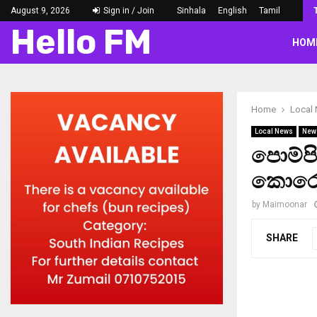
August 9, 2026
Sign in / Join
Sinhala
English
Tamil
Hello FM
HOM
Home
Local
Local News
New
පොම්ප
කොරෝ
by
Maimoonar
SHARE