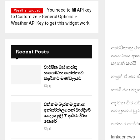
You need to fill API key
Weather widget
to Customize > General Options >
Weather API Key to get this widget work.
අමෙරිකානු ර
Recent Posts
වෛරසය ආසාදිත
සඳහන් කරයි.
වාර්ෂික බස් ගාස්තු
සංශෝධන යෝජනාව
නමුත් ඒ බව ක
කැබිනට් මණ්ඩලයට
0
සමගි ජන බලවේ
අද වන විට ව
වත්කම් බැරකම් ප්‍රකාශ
අන්තර්ජාලයෙන් බාරදීමේ
වෙනුවෙට ධුරයෙ
කාලය ජූලි 7 දක්වා දීර්ඝ
කෙරේ
තමනට ගෝඨාභය
0
lankacnews