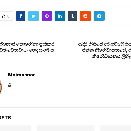
0
න්නොත් කොරෝනා ප‍්‍රතිකාර
ඇදිරි නිතියේ අරුගම්බේ ගි
වත් වෙනවා..- හෙද සංගමය
එක්ක නිරෝධායනයේ, රාජ
නිරෝධායනය ලිහිල
Maimoonar
OSTS