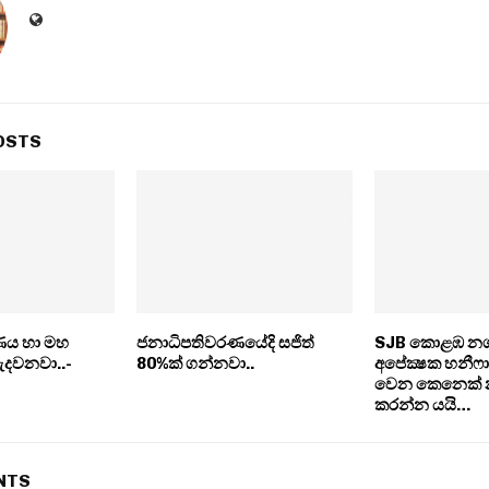
OSTS
ණය හා මහ
ජනාධිපතිවරණයේදි සජිත්
SJB කොළඹ නගර
දවනවා..-
80%ක් ගන්නවා..
අපේක්‍ෂක හනීෆ
වෙන කෙනෙක් න
කරන්න යයි…
NTS