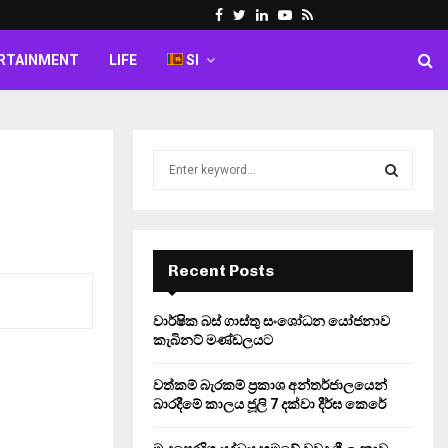
Facebook
Twitter
Linkedin
Youtube
Rss
RTAINMENT
LIFE
SI
S
e
a
S
r
c
E
h
Recent Posts
f
A
o
වාර්ෂික බස් ගාස්තු සංශෝධන යෝජනාව
r
R
කැබිනට් මණ්ඩලයට
:
C
වත්කම් බැරකම් ප්‍රකාශ අන්තර්ජාලයෙන්
බාරදීමේ කාලය ජූලි 7 දක්වා දීර්ඝ කෙරේ
H