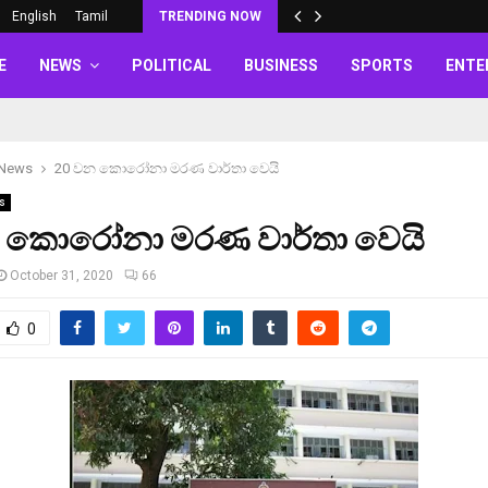
English
Tamil
TRENDING NOW
E
NEWS
POLITICAL
BUSINESS
SPORTS
ENTE
 News
20 වන කොරෝනා මරණ වාර්තා වෙයි
s
 කොරෝනා මරණ වාර්තා වෙයි
October 31, 2020
66
0