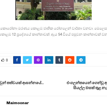
 කොරෝනා මරණය කොළඹ ජාතික රෝහලෙන් වාර්තා වනවා. මෙලෙස 
කොළඹ 12 ප්‍රදේශයේ කාන්තාවක්. ඇය 54 වියේ පසුවන කාන්තාවක් වන
0
ුන් තත්වයක් ආසන්නයේ..
එංගලන්තයෙන් ගෙන්වූ අපද්
සියල්ල මසක් තුළ 
Maimoonar