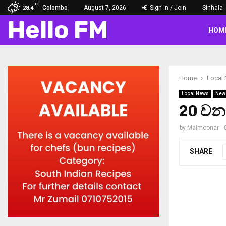
C
Colombo
August 7, 2026
Sign in / Join
Sinhala
28.4
Hello FM
HOM
Home
Local
Local News
New
20 වන
by
Maimoonar
SHARE