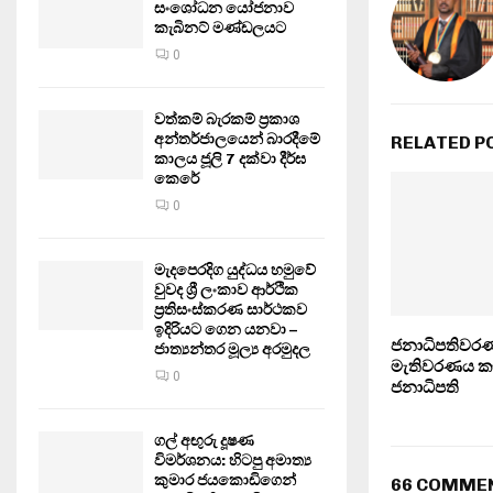
සංශෝධන යෝජනාව
කැබිනට් මණ්ඩලයට
0
වත්කම් බැරකම් ප්‍රකාශ
අන්තර්ජාලයෙන් බාරදීමේ
RELATED P
කාලය ජූලි 7 දක්වා දීර්ඝ
කෙරේ
0
මැදපෙරදිග යුද්ධය හමුවේ
වුවද ශ්‍රී ලංකාව ආර්ථික
ප්‍රතිසංස්කරණ සාර්ථකව
ඉදිරියට ගෙන යනවා –
ජනාධිපතිවර
ජාත්‍යන්තර මූල්‍ය අරමුදල
මැතිවරණය කැ
0
ජනාධිපති
ගල් අඟුරු දූෂණ
විමර්ශනය: හිටපු අමාත්‍ය
කුමාර ජයකොඩිගෙන්
66 COMME