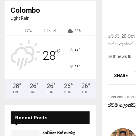
Colombo
Light Rain
77%
6.5km/h
88%
මෙරට 20 වන
පත්ව ඇත්තේ 
°
28
C
28
°
nethnews.lk
°
28
SHARE
28
°
26
°
26
°
26
°
26
°
FRI
SAT
SUN
MON
TUE
PREVIOUS POST
රටම ලොක්ඩව
Recent Posts
වාර්ෂික බස් ගාස්තු