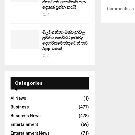
ජනාධිපති කොමිසම පැය
දෙකක් ප්‍රශ්න කරයි
Comments are 
0
මිලදී ගන්නා මත්පැන්වල
ප්‍රමිතිය සෙවීමට සුරාබදු
දෙපාර්තමේන්තුවෙන් නව
App එකක්
0
Categories
AI News
(1)
Business
(477)
Business News
(478)
Entertainment
(69)
Entertainment News
(71)