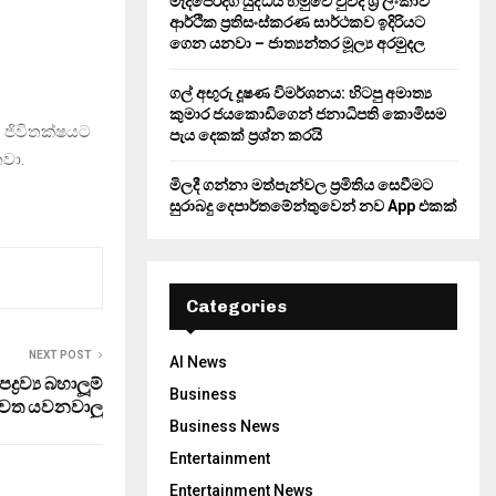
මැදපෙරදිග යුද්ධය හමුවේ වුවද ශ්‍රී ලංකාව
ආර්ථික ප්‍රතිසංස්කරණ සාර්ථකව ඉදිරියට
ගෙන යනවා – ජාත්‍යන්තර මූල්‍ය අරමුදල
ගල් අඟුරු දූෂණ විමර්ශනය: හිටපු අමාත්‍ය
කුමාර ජයකොඩිගෙන් ජනාධිපති කොමිසම
ජිවිතක්ෂයට
පැය දෙකක් ප්‍රශ්න කරයි
වා.
මිලදී ගන්නා මත්පැන්වල ප්‍රමිතිය සෙවීමට
සුරාබදු දෙපාර්තමේන්තුවෙන් නව App එකක්
Categories
NEXT POST
AI News
‍රව්‍ය බහාලූම්
Business
නැවත යවනවාලු
Business News
Entertainment
Entertainment News