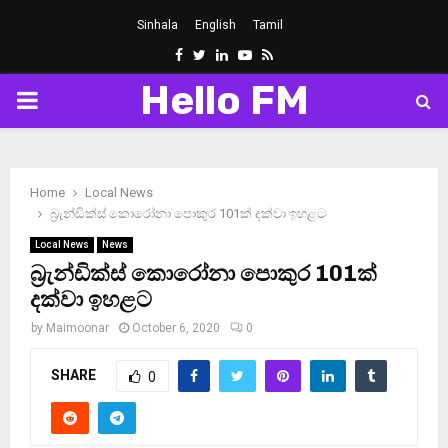
Sinhala
English
Tamil
Facebook
Twitter
Linkedin
Youtube
Rss
Hello FM
PRIMARY
MENU
Home
Local News
බ්‍රැන්ඩික්ස් කොරෝනා පොකුර 101ක් දක්වා ඉහළට
Local News
News
බ්‍රැන්ඩික්ස් කොරෝනා පොකුර 101ක්
දක්වා ඉහළට
by
Maimoonar
October 6, 2020
0
SHARE
0