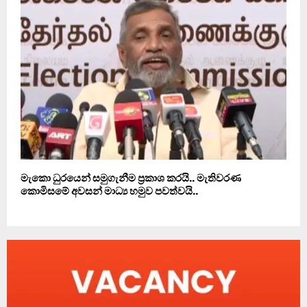
මැකො ධුරයෙන් සමුගැනීම ප‍්‍රකාශ කරයි.. මැතිවරණ
කොමිසමේ අවසන් මාධ්‍ය හමුව පවත්වයි..