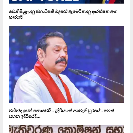
වෙනිසියුලානු ජනාධිපති මදුරෝ ඇමෙරිකානු ආරක්ෂක අංශ
භාරයට
මහින්ද ඉවත් නොවෙයි.. ඉදිරියටත් අගමැති ධුරයේ.. තවත්
සහන ඉදිරියේදී…