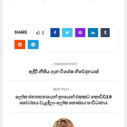
SHARE
0
PREVIOUS POST
ඇඳිරි නීතිය ගැන විශේෂ නිවේදනයක්
NEXT POST
ලෝක ජනගහනයෙන් දහයෙන් එකකට කොවිඩ්19
වෛරසය වැළඳිලා-ලෝක සෞඛ්‍යය සංවිධානය