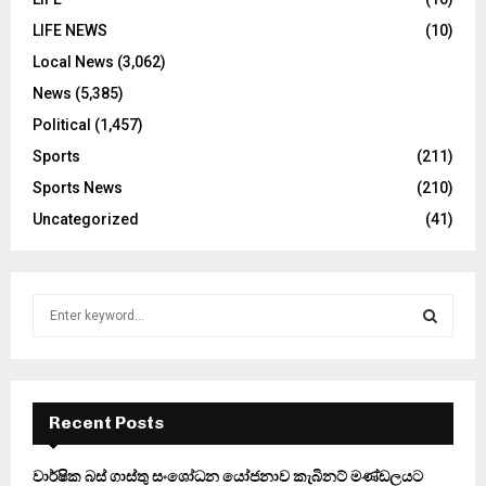
LIFE NEWS
(10)
Local News
(3,062)
News
(5,385)
Political
(1,457)
Sports
(211)
Sports News
(210)
Uncategorized
(41)
S
e
a
S
r
c
E
h
Recent Posts
f
A
o
වාර්ෂික බස් ගාස්තු සංශෝධන යෝජනාව කැබිනට් මණ්ඩලයට