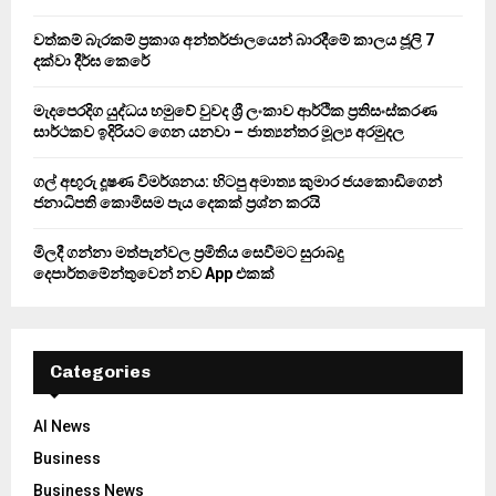
r
R
:
වත්කම් බැරකම් ප්‍රකාශ අන්තර්ජාලයෙන් බාරදීමේ කාලය ජූලි 7
C
දක්වා දීර්ඝ කෙරේ
H
මැදපෙරදිග යුද්ධය හමුවේ වුවද ශ්‍රී ලංකාව ආර්ථික ප්‍රතිසංස්කරණ
සාර්ථකව ඉදිරියට ගෙන යනවා – ජාත්‍යන්තර මූල්‍ය අරමුදල
ගල් අඟුරු දූෂණ විමර්ශනය: හිටපු අමාත්‍ය කුමාර ජයකොඩිගෙන්
ජනාධිපති කොමිසම පැය දෙකක් ප්‍රශ්න කරයි
මිලදී ගන්නා මත්පැන්වල ප්‍රමිතිය සෙවීමට සුරාබදු
දෙපාර්තමේන්තුවෙන් නව App එකක්
Categories
AI News
Business
Business News