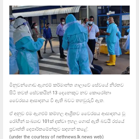
මිනුවන්ගොඩ ඇගළුම් කර්මාන්ත ශාලාවේ සේවයේ නිරතව
සිටි තවත් සේවකයින් 13 දෙනෙකුට නව කොරෝනා
වෛරසය ආසාදනය වී ඇති බවට තහවුරුවී ඇත.
ඒ අනුව එම ඇගළුම් කම්හල ආශ්‍රිතව වෛරසය ආසාදනය වූ
රෝගීන් සංඛ්‍යාව 101ක් දක්වා ඉහල ගොස් ඇති බවයි රජයේ
ප්‍රවෘත්ති දෙපාර්තමේන්තුව සඳහන් කළේ.
(under the courtesy of nethnews.lk news web)