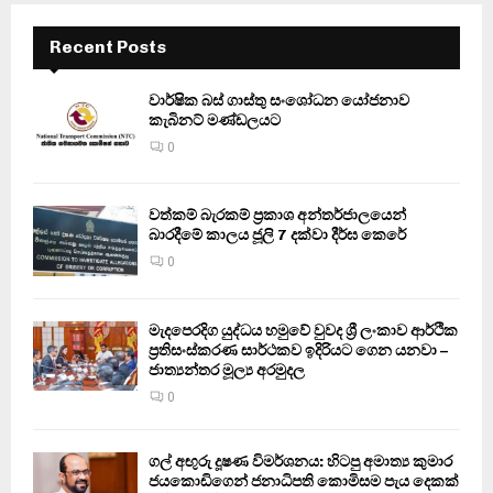
Recent Posts
වාර්ෂික බස් ගාස්තු සංශෝධන යෝජනාව
කැබිනට් මණ්ඩලයට
0
වත්කම් බැරකම් ප්‍රකාශ අන්තර්ජාලයෙන්
බාරදීමේ කාලය ජූලි 7 දක්වා දීර්ඝ කෙරේ
0
මැදපෙරදිග යුද්ධය හමුවේ වුවද ශ්‍රී ලංකාව ආර්ථික
ප්‍රතිසංස්කරණ සාර්ථකව ඉදිරියට ගෙන යනවා –
ජාත්‍යන්තර මූල්‍ය අරමුදල
0
ගල් අඟුරු දූෂණ විමර්ශනය: හිටපු අමාත්‍ය කුමාර
ජයකොඩිගෙන් ජනාධිපති කොමිසම පැය දෙකක්