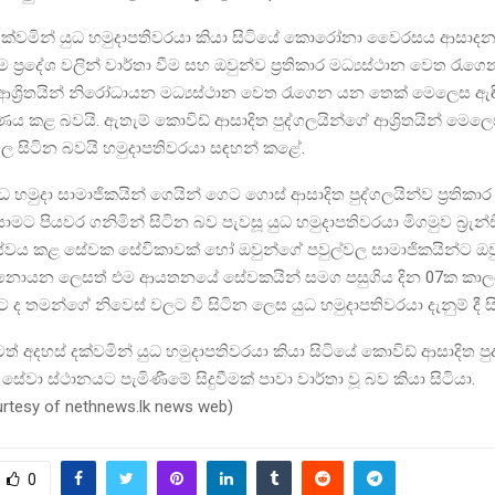
් දක්වමින් යුධ හමුදාපතිවරයා කියා සිටියේ කොරෝනා වෛරසය ආසාදන
ම ප්‍රදේශ වලින් වාර්තා වීම සහ ඔවුන්ව ප්‍රතිකාර මධ්‍යස්ථාන වෙත රැ
ශ්‍රිතයින් නිරෝධායන මධ්‍යස්ථාන වෙත රැගෙන යන තෙක් මෙලෙස ඇඳිර
ය කළ බවයි. ඇතැම් කොවිඩ් ආසාදිත පුද්ගලයින්ගේ ආශ්‍රිතයින් මෙලෙස
ශවල සිටින බවයි හමුදාපතිවරයා සඳහන් කළේ.
 හමුදා සාමාජිකයින් ගෙයින් ගෙට ගොස් ආසාදිත පුද්ගලයින්ව ප්‍රතිකාර 
ට පියවර ගනිමින් සිටින බව පැවසූ යුධ හමුදාපතිවරයා මිගමුව බ්‍රැන්ඩ
 කළ සේවක සේවිකාවක් හෝ ඔවුන්ගේ පවුල්වල සාමාජිකයින්ට ඔවු
 නොයන ලෙසත් එම ආයතනයේ සේවකයින් සමග පසුගිය දින 07ක කාලය 
්ට ද තමන්ගේ නිවෙස් වලට වී සිටින ලෙස යුධ හමුදාපතිවරයා දැනුම් දී සි
රටත් අදහස් දක්වමින් යුධ හමුදාපතිවරයා කියා සිටියේ කොවිඩ් ආසාදිත 
සේවා ස්ථානයට පැමිණීමේ සිදුවීමක් පාවා වාර්තා වූ බව කියා සිටියා.
urtesy of nethnews.lk news web)
0