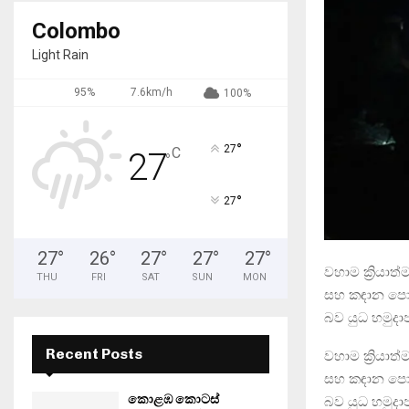
Colombo
Light Rain
95%
7.6km/h
100%
°
27
C
27
°
°
27
27
°
26
°
27
°
27
°
27
°
වහාම ක්‍රියා
THU
FRI
SAT
SUN
MON
සහ කඳාන පොලි
බව යුධ හමුදාප
Recent Posts
වහාම ක්‍රියා
සහ කඳාන පොලි
කොළඹ කොටස්
බව යුධ හමුදාප