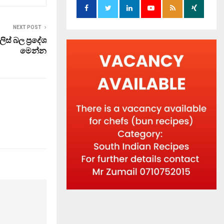
NEXT POST
ලිස් බල ප්‍රදේශ
මෙන්න