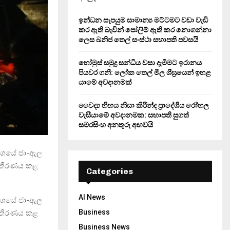
ඉන්ධන සැපයුම සාමාන්‍ය මට්ටමට වඩා වැඩි
කර ඇති බැවින් පෝලිම් ඇති කර නොගන්නා
ලෙස ඛනිජ තෙල් සංස්ථා සභාපති පවසයි
හෝමුස් සමුද්‍ර සන්ධිය වසා දැමීමට ඉරානය
පියවර ගනී: ලෝක තෙල් මිල ශීඝ්‍රයෙන් ඉහළ
යාමේ අවදානමක්
වෛද්‍ය හිඟය නිසා කිරින්ද ප්‍රාදේශීය රෝහල
වැසීයාමේ අවදානමක: සභාපති සුගත්
සමරසිංහ අනතුරු අඟවයි
ඨාශයේ ජා-ඇල
මට තීරණය කළ
Categories
AI News
ඨාශයේ ජා-ඇල
Business
මට තීරණය කළ
Business News