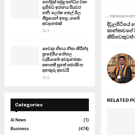
හෝමුස් සමුද්‍ර සන්ධිය වසා
දැමීමට ඉරානය පියවර
ගනී: ලෝක තෙල් මිල
PREVIOUS POST
ශීඝ්‍රයෙන් ඉහළ යාමේ
අවදානමක්
දිවුලපිටියේ
කාන්තාවගේ 
0
කිසිවෙකුටත
වෛද්‍ය හිඟය නිසා කිරින්ද
ප්‍රාදේශීය රෝහල
වැසීයාමේ අවදානමක:
සභාපති සුගත් සමරසිංහ
අනතුරු අඟවයි
0
RELATED P
Categories
AI News
(1)
Business
(474)