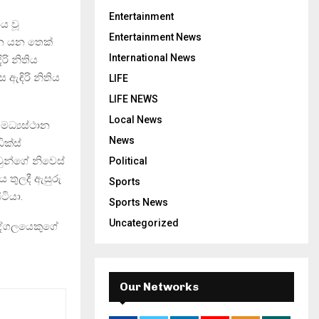
Entertainment
ය වූ
Entertainment News
ගෙන යන තෙක්
International News
ි නිතිය
 ඇඳිරි නිතිය
LIFE
LIFE NEWS
Local News
මධ්‍යස්ථාන
News
ික්ස්
න්ගේ නිවෙස්
Political
තුලදී ඇසුරු
Sports
ටියා.
Sports News
Uncategorized
පුද්ගලයෙකුගේ
Our Networks