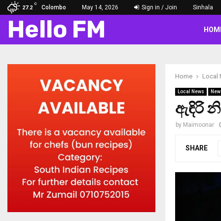
C
Colombo
May 14, 2026
Sign in / Join
Sinhala
27.2
Hello FM
HOM
Home
Local
Local News
New
ඇඳිරි 
by
Maimoonar
SHARE