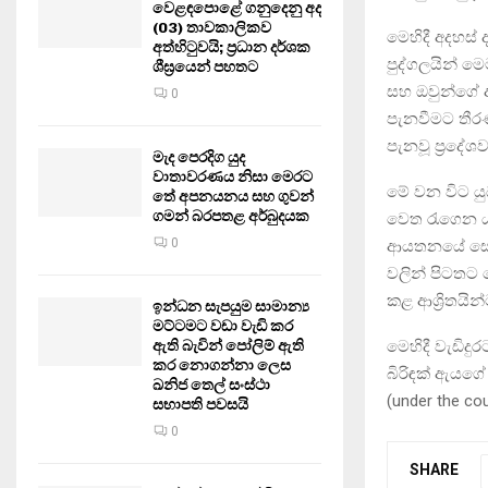
වෙළඳපොළේ ගනුදෙනු අද
(03) තාවකාලිකව
මෙහිදී අදහස
අත්හිටුවයි; ප්‍රධාන දර්ශක
පුද්ගලයින් මෙ
ශීඝ්‍රයෙන් පහතට
සහ ඔවුන්ගේ ආ
0
පැනවීමට තීරණ
පැනවූ ප්‍රදේ
මැද පෙරදිග යුද
වාතාවරණය නිසා මෙරට
මේ වන විට යුධ
තේ අපනයනය සහ ගුවන්
ගමන් බරපතළ අර්බුදයක
වෙත රැගෙන යාම
0
ආයතනයේ සේවය
වලින් පිටතට
කළ ආශ්‍රිතයින
ඉන්ධන සැපයුම සාමාන්‍ය
මට්ටමට වඩා වැඩි කර
මෙහිදී වැඩිදු
ඇති බැවින් පෝලිම් ඇති
කර නොගන්නා ලෙස
බිරිඳක් ඇයගේ 
ඛනිජ තෙල් සංස්ථා
(under the co
සභාපති පවසයි
0
SHARE