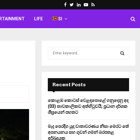
Facebook
Twitter
Linkedin
Youtube
Rss
RTAINMENT
LIFE
SI
S
e
a
S
r
c
E
h
Recent Posts
f
A
o
කොළඹ කොටස් වෙළඳපොළේ ගනුදෙනු අද
r
R
(03) තාවකාලිකව අත්හිටුවයි; ප්‍රධාන දර්ශක
:
ශීඝ්‍රයෙන් පහතට
C
මැද පෙරදිග යුද වාතාවරණය නිසා මෙරට තේ
H
අපනයනය සහ ගුවන් ගමන් බරපතළ
අර්බුදයක