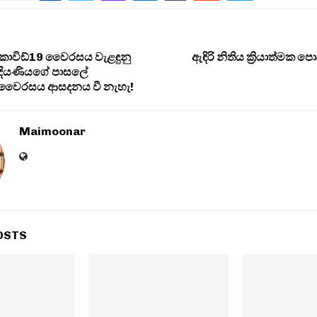
 කොවිඩ්19 වෛරසය වැළඳුනු
ඇඳිරි නිතිය ක්‍රියාත්මක පො
දියණියගේ පාසලේ
් වෛරසය ආසදනය වී නැහැ!
Maimoonar
OSTS