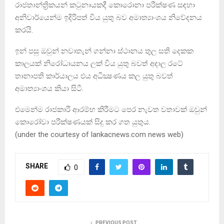
රාජතාන්ත්‍රිකයන් කටුනායකදී කොරොනා පරීක්ෂණ සඳහා
අනිවාර්යෙන්ම ඉදිරිපත් විය යුතු බව අමාත්‍යාංශය නිවේදනය
කරයි.
ඉන් පසු ඔවුන් නවාතැන් ගන්නා ස්ථානය තුල සති දෙකක
කාලයක් නිරෝධායනය ලක් විය යුතු බවත් අදාල රටේ
තානාපති කාර්යාලය එය අධීක්‍ෂණය කල යුතු බවත්
අමාත්‍යාංශය කියා සිටී.
එමෙන්ම රාජකාරි ආරම්භ කිරීමට පෙර නැවත වතාවක් ඔවුන්
කොරෝවා පරීක්ෂණයක් සිදු කර ගත යුතුය.
(under the courtesy of lankacnews.com news web)
SHARE
0
PREVIOUS POST