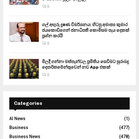
0
ගල් අඟුරු දූෂණ විමර්ශනය: හිටපු අමාත්‍ය කුමාර
ජයකොඩිගෙන් ජනාධිපති කොමිසම පැය දෙකක්
ප්‍රශ්න කරයි
0
මිලදී ගන්නා මත්පැන්වල ප්‍රමිතිය සෙවීමට සුරාබදු
දෙපාර්තමේන්තුවෙන් නව App එකක්
0
Categories
AI News
(1)
Business
(477)
Business News
(478)