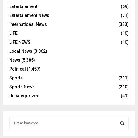
Entertainment
(69)
Entertainment News
(71)
International News
(333)
LIFE
(10)
LIFE NEWS
(10)
Local News
(3,062)
News
(5,385)
Political
(1,457)
Sports
(211)
Sports News
(210)
Uncategorized
(41)
S
e
a
S