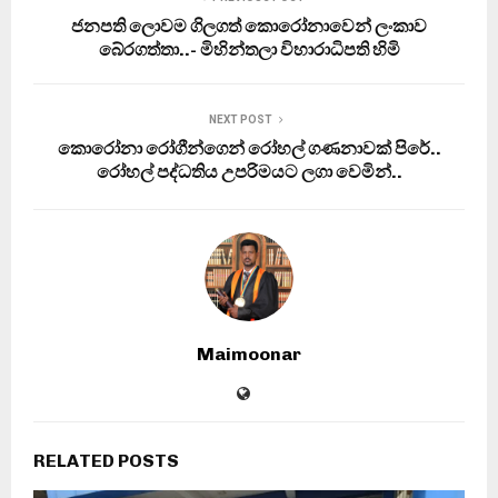
ජනපති ලොවම ගිලගත් කොරෝනාවෙන් ලංකාව
බේරගත්තා..- මිහින්තලා විහාරාධිපති හිමි
NEXT POST
කොරෝනා රෝගීන්ගෙන් රෝහල් ගණනාවක් පිරේ..
රෝහල් පද්ධතිය උපරිමයට ලගා වෙමින්..
Maimoonar
RELATED POSTS