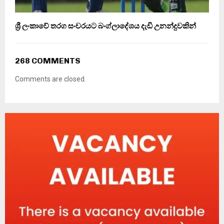
ශ්‍රී ලංකාවේ තරග සංචරයට බංග්ලාදේශය දැඩි උනන්දුවකින්
268 COMMENTS
Comments are closed.