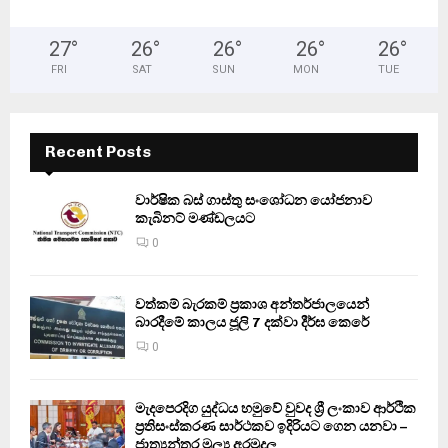
27
°
26
°
26
°
26
°
26
°
FRI
SAT
SUN
MON
TUE
Recent Posts
වාර්ෂික බස් ගාස්තු සංශෝධන යෝජනාව
කැබිනට් මණ්ඩලයට
0
වත්කම් බැරකම් ප්‍රකාශ අන්තර්ජාලයෙන්
බාරදීමේ කාලය ජූලි 7 දක්වා දීර්ඝ කෙරේ
0
මැදපෙරදිග යුද්ධය හමුවේ වුවද ශ්‍රී ලංකාව ආර්ථික
ප්‍රතිසංස්කරණ සාර්ථකව ඉදිරියට ගෙන යනවා –
ජාත්‍යන්තර මූල්‍ය අරමුදල