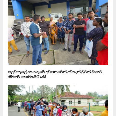
තලවකැලේ නායයෑමේ අවදානමෙන් අවතැන් වූවන් මානව
හිමිකම් කොමිසමට යයි