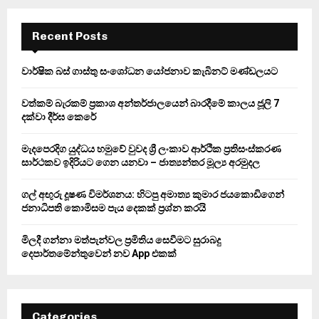
r
c
E
h
Recent Posts
f
A
o
වාර්ෂික බස් ගාස්තු සංශෝධන යෝජනාව කැබිනට් මණ්ඩලයට
r
R
:
වත්කම් බැරකම් ප්‍රකාශ අන්තර්ජාලයෙන් බාරදීමේ කාලය ජූලි 7
C
දක්වා දීර්ඝ කෙරේ
H
මැදපෙරදිග යුද්ධය හමුවේ වුවද ශ්‍රී ලංකාව ආර්ථික ප්‍රතිසංස්කරණ
සාර්ථකව ඉදිරියට ගෙන යනවා – ජාත්‍යන්තර මූල්‍ය අරමුදල
ගල් අඟුරු දූෂණ විමර්ශනය: හිටපු අමාත්‍ය කුමාර ජයකොඩිගෙන්
ජනාධිපති කොමිසම පැය දෙකක් ප්‍රශ්න කරයි
මිලදී ගන්නා මත්පැන්වල ප්‍රමිතිය සෙවීමට සුරාබදු
දෙපාර්තමේන්තුවෙන් නව App එකක්
Categories