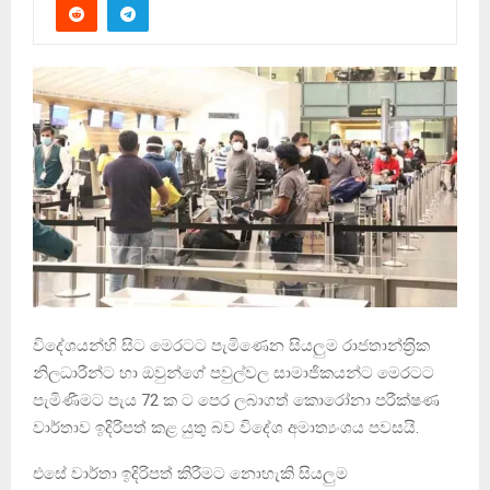
විදේශයන්හි සිට මෙරටට පැමිණෙන සියලුම රාජතාන්ත‍්‍රික
නිලධාරීන්ට හා ඔවුන්ගේ පවුල්වල සාමාජිකයන්ට මෙරටට
පැමිණීමට පැය 72 ක ට පෙර ලබාගත් කොරෝනා පරීක්ෂණ
වාර්තාව ඉදිරිපත් කළ යුතු බව විදේශ අමාත්‍යංශය පවසයි.
එසේ වාර්තා ඉදිරිපත් කිරීමට නොහැකි සියලුම