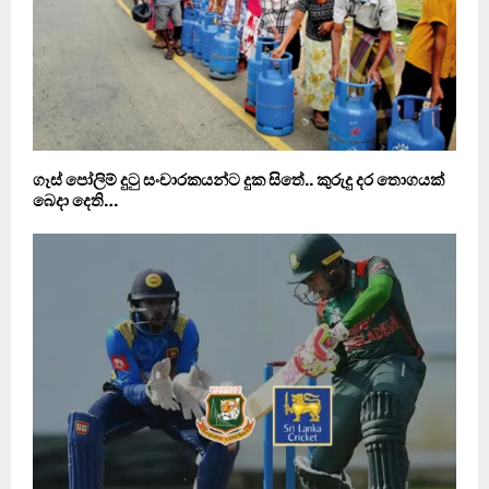
ගෑස් පෝලිම් දුටු සංචාරකයන්ට දුක සිතේ.. කුරුදු දර තොගයක්
බෙදා දෙති…