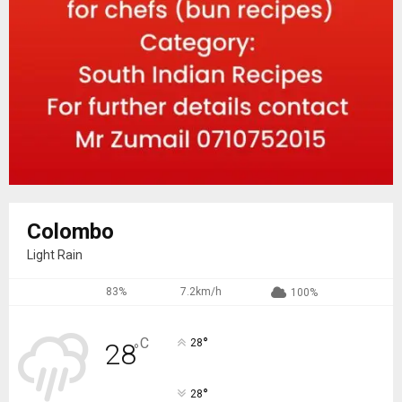
Colombo
Light Rain
83%
7.2km/h
100%
°
C
28
28
°
°
28