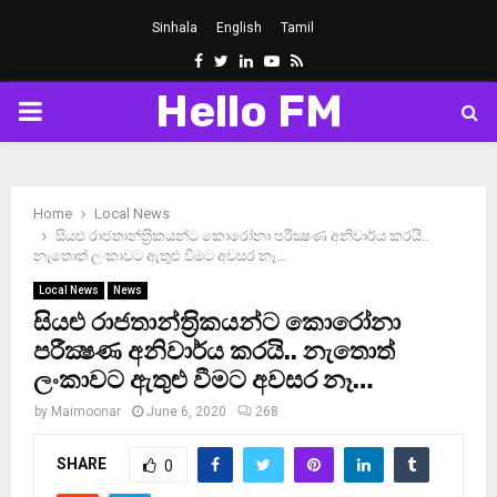
Sinhala
English
Tamil
Facebook
Twitter
Linkedin
Youtube
Rss
Hello FM
PRIMARY
MENU
Home
Local News
සියළු රාජතාන්ත‍්‍රිකයන්ට කොරෝනා පරීක්‍ෂණ අනිවාර්ය කරයි..
නැතොත් ලංකාවට ඇතුළු වීමට අවසර නෑ…
Local News
News
සියළු රාජතාන්ත‍්‍රිකයන්ට කොරෝනා
පරීක්‍ෂණ අනිවාර්ය කරයි.. නැතොත්
ලංකාවට ඇතුළු වීමට අවසර නෑ…
by
Maimoonar
June 6, 2020
268
SHARE
0