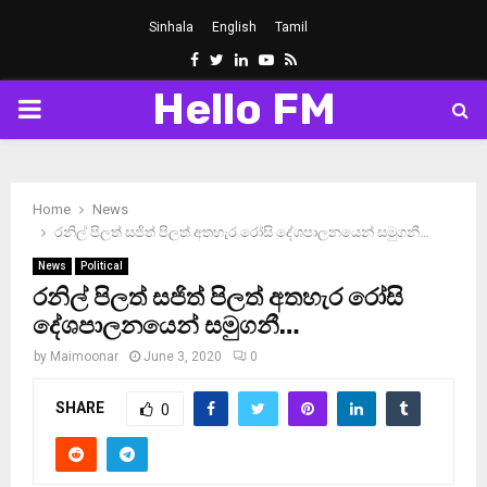
Sinhala
English
Tamil
Facebook
Twitter
Linkedin
Youtube
Rss
Hello FM
PRIMARY
MENU
Home
News
රනිල් පිලත් සජිත් පිලත් අතහැර රෝසි දේශපාලනයෙන් සමුගනී…
News
Political
රනිල් පිලත් සජිත් පිලත් අතහැර රෝසි
දේශපාලනයෙන් සමුගනී…
by
Maimoonar
June 3, 2020
0
SHARE
0