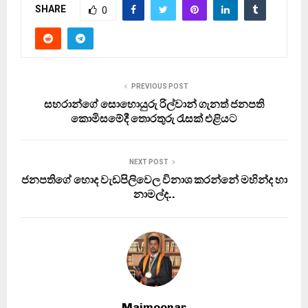
SHARE
0
PREVIOUS POST
සහරාන්ගේ සොහොයුරු රිල්වාන් ගැනත් ජනපති
කොමිසමේදී තොරතුරු රැසක් එළියට
NEXT POST
ජනපතිගේ හොද වැඩපිලිවෙල විනාශ කරන්නේ මහින්ද හා
නාමල්ද..
Maimoonar