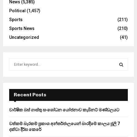
News
(5,385)
Political
(1,457)
Sports
(211)
Sports News
(210)
Uncategorized
(41)
S
e
a
S
r
c
E
h
Recent Posts
f
A
o
වාර්ෂික බස් ගාස්තු සංශෝධන යෝජනාව කැබිනට් මණ්ඩලයට
r
R
:
වත්කම් බැරකම් ප්‍රකාශ අන්තර්ජාලයෙන් බාරදීමේ කාලය ජූලි 7
C
දක්වා දීර්ඝ කෙරේ