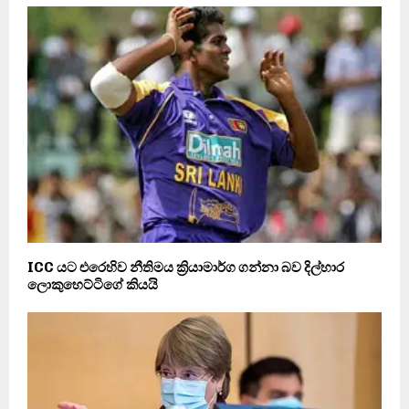
ICC යට එරෙහිව නීතිමය ක්‍රියාමාර්ග ගන්නා බව දිල්හාර
ලොකුහෙට්ටිගේ කියයි