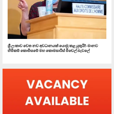
ශ්‍රී ලංකාව වෙත නව අවධානයක් යොමු කළ යුතුයි!-මානව
හිමිකම් කොමිසමේ මහ කොමසාරිස් මිචෙල් බැචලේ