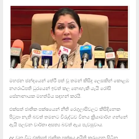
මහජන ඡන්දයෙන් තේරී පත් වූ තමන් කිසිදු ලෙසකින් කොළඹ
නගරාධිපති ධුරයෙන් ඉවත් කල නොහැකි යැයි රෝසි
සේනානායක මහත්මිය සඳහන් කරයි.
එක්සත් ජාතික පක්ෂයෙන් නීති රෙගුලාසිවලට කිසිදිනෙක
පිටුපා නැති බවත් තමනට විරුද්ධව විනය ක්‍රියාමාර්ග ගන්නේ
ඇයි පලවන වාර්තා අසත්‍ය බවත් ඇය පැවසුවාය.
අද වන විට එක්සත් ජාතික පක්ෂය අයිති කරගෙන සිටින