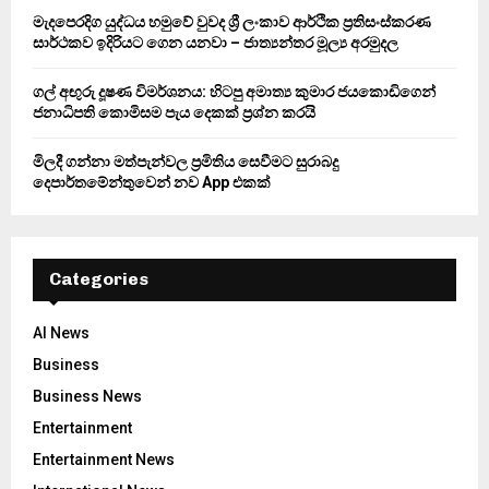
H
මැදපෙරදිග යුද්ධය හමුවේ වුවද ශ්‍රී ලංකාව ආර්ථික ප්‍රතිසංස්කරණ
සාර්ථකව ඉදිරියට ගෙන යනවා – ජාත්‍යන්තර මූල්‍ය අරමුදල
ගල් අඟුරු දූෂණ විමර්ශනය: හිටපු අමාත්‍ය කුමාර ජයකොඩිගෙන්
ජනාධිපති කොමිසම පැය දෙකක් ප්‍රශ්න කරයි
මිලදී ගන්නා මත්පැන්වල ප්‍රමිතිය සෙවීමට සුරාබදු
දෙපාර්තමේන්තුවෙන් නව App එකක්
Categories
AI News
Business
Business News
Entertainment
Entertainment News