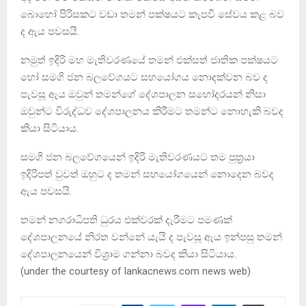
බොහෝ පිරිසකට වඩා තමන් පක්ෂයට කැපවී සේවය කළ බව
ද ඇය පවසයි.
නමුත් ඉදිරි මහ මැතිවරණයේ තමන් එක්සත් ජාතික පක්ෂයට
හෝ සමගි ජන බලවේගයට සහයෝගය නොදක්වන බව ද
පැවසූ ඇය ඔවුන් තමන්ගේ දේශපාලන සහෝදරයන් නිසා
ඔවුන්ට විරුද්ධව දේශපාලනය කිරීමට තමන්ට නොහැකි බවද
කියා සිටියාය.
සමගි ජන බලවේගයෙන් ඉදිරි මැතිවරණයට තම පුත්‍රයා
ඉදිරිපත් වුවත් ඔහුට ද තමන් සහයෝගයෙන් නොදෙන බවද
ඇය පවසයි.
තමන් නගරාධිපති ධුරය එක්වරක් දැරීමට පමණක්
දේශපාලනයේ නිරත වන්නේ යැයි ද පැවසූ ඇය ඉන්පසු තමන්
දේශපාලනයෙන් විශ්‍රාම ගන්නා බවද කියා සිටියාය.
(under the courtesy of lankacnews.com news web)