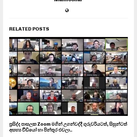
RELATED POSTS
ප‍්‍රසිද්ද පාසලක Zoom මගින් උගන්වද්දී ගුරුවරියටත්, සිසුන්ටත්
අසභ්‍ය විිඩියෝ හා පින්තූර එවලා..