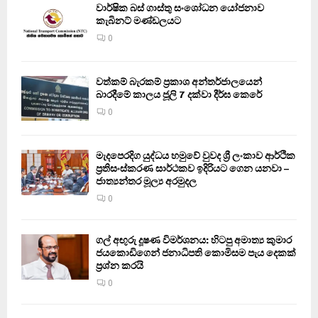
වාර්ෂික බස් ගාස්තු සංශෝධන යෝජනාව
කැබිනට් මණ්ඩලයට
0
වත්කම් බැරකම් ප්‍රකාශ අන්තර්ජාලයෙන්
බාරදීමේ කාලය ජූලි 7 දක්වා දීර්ඝ කෙරේ
0
මැදපෙරදිග යුද්ධය හමුවේ වුවද ශ්‍රී ලංකාව ආර්ථික
ප්‍රතිසංස්කරණ සාර්ථකව ඉදිරියට ගෙන යනවා –
ජාත්‍යන්තර මූල්‍ය අරමුදල
0
ගල් අඟුරු දූෂණ විමර්ශනය: හිටපු අමාත්‍ය කුමාර
ජයකොඩිගෙන් ජනාධිපති කොමිසම පැය දෙකක්
ප්‍රශ්න කරයි
0