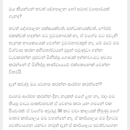
ඔය කියන්නේ තවත් දේශපාලන හෝ සමාජ ව්‍යාපාරයක්
ගැනද?
තවත් දේශපාලන පක්ෂයක්වත්, සන්ධානයක්වත්, ෆෝරම්
එකක්වත් හදන්න මට වුවමනාවක් නෑ. ඒ වගේම මට එවැනි
තැනක නායකයෙක් වෙන්න වුවමනාවකුත් නෑ. මේ රටේ මම
විශ්වාස කරන අභිමතාර්ථයන් මුදුන් පමුණුවා ගන්න
වැඩකරන්න පුළුවන් මිනිස්සු ​ගොඩක් ඉන්නවා.මට අවශ්‍ය
කරන්නේ ඒ මිනිස්සු කණ්ඩායමේ එක්කෙනෙක් වෙන්න
විතරයි.
දැන් කවද්ද ඔය වෙනස කරන්න ආරම්භ කරන්නේ?
එහෙම ආරම්භ කරන්න දින, නැකත් මගේ ළඟ නෑ. එදා මම
තියපු මාධ්‍ය සාකච්ඡාවත් ඒ වෙනස කරා යන ගමනේ එක
පියවරක්. ඒ වගේම අවුරුදු 30 කට වඩා කාලයක් තිබුණු මගේ
මාතර කාර්යාලය මම වහන්නේ නෑ. ඒ කාර්යාලය මම දිගටම
පවත්වාගෙන යනවා. නමුත් දැන් ඒ කාර්යාලය පවත්වාගෙන