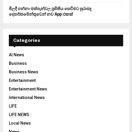
මිලදී ගන්නා මත්පැන්වල ප්‍රමිතිය සෙවීමට සුරාබදු
දෙපාර්තමේන්තුවෙන් නව App එකක්
Categories
AI News
Business
Business News
Entertainment
Entertainment News
International News
LIFE
LIFE NEWS
Local News
News