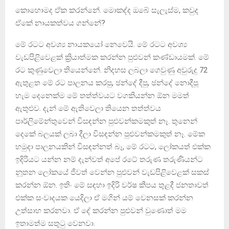
කොහොමද ඒක කරන්නේ. මොකද්ද ඔබේ සැලැස්ම, කවුද
ඒකේ නායකත්වය ගන්නේ?
‍මේ රටට අවශ්‍ය නායකයෝ නෙවෙයි. මේ රටට අවශ්‍ය
වැඩපිළිවෙළක් ක්‍රියාත්මක කරන්න පුළුවන් කණ්ඩායමක්. මේ
රට කුණුවෙලා තියෙන්නේ. නිදහස ලබලා ගෙවුණු අවුරුදු 72
ඇතුළත මේ රට පාලනය කරපු, ඡන්දේ දීපු, ඡන්දේ නොදීපූ
හැම දෙනෙක්ම මේ තත්ත්වයට වගකියන්න ඕන මමත්
ඇතුළුව. දැන් මේ ඇතිවෙලා තියෙන තත්ත්වය
පාර්ලිමේන්තුවෙන් විසඳන්න පුළුවන්කමකුත් නෑ. තුනෙන්
දෙකේ බලයක් ලබා දීලා විසඳන්න පුළුවන්කමකුත් නෑ. මේක
හමුදා පාලනයකින් විසඳන්නත් බෑ, මේ රටට, ලෝකයත් එක්ක
ඉදිරියට යන්න නම් දැන්වත් අපේ රටේ තරුණ තරුණියන්ට
නූතන ලෝකයේ ජීවත් වෙන්න පුළුවන් වැඩපිළිවෙළක් සකස්
කරන්න ඕන. ඉතිං මේ සඳහා ඉදිරි වර්ෂ කීපය තුළදී ජනතාවත්
එක්ක සංවාදයක යෙදිලා ඒ මගින් යම් වෙනසක් කරන්න
උත්සාහ කරනවා. ඒ දේ කරන්න පුළුවන් වුණොත් මම
ඉතාමත්ම සතුටු වෙනවා.