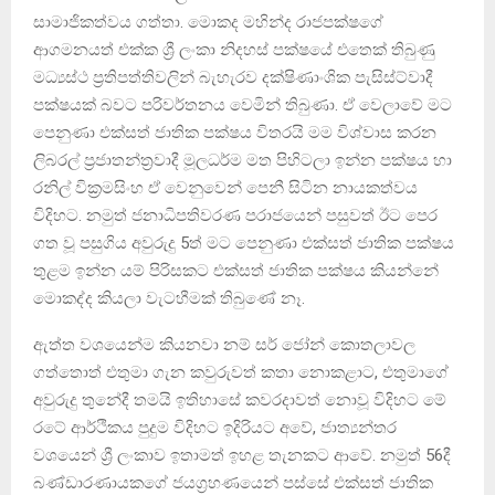
සාමාජිකත්වය ගත්තා. මොකද මහින්ද රාජපක්ෂගේ
ආගමනයත් එක්ක ශ්‍රී ලංකා නිදහස් පක්ෂයේ එතෙක් තිබුණු
මධ්‍යස්ථ ප්‍රතිපත්තිවලින් බැහැරව දක්ෂිණාංශික පැසිස්ට්වාදී
පක්ෂයක් බවට පරිවර්තනය වෙමින් තිබුණා. ඒ වෙලාවේ මට
පෙනුණා එක්සත් ජාතික පක්ෂය විතරයි මම විශ්වාස කරන
ලිබරල් ප්‍රජාතන්ත්‍රවාදී මූලධර්ම මත පිහිටලා ඉන්න පක්ෂය හා
රනිල් වික්‍රමසිංහ ඒ වෙනුවෙන් පෙනී සිටින නායකත්වය
විදිහට. නමුත් ජනාධිපතිවරණ පරාජයෙන් පසුවත් ඊට පෙර
ගත වූ පසුගිය අවුරුදු 5ත් මට පෙනුණා එක්සත් ජාතික පක්ෂය
තුළම ඉන්න යම් පිරිසකට එක්සත් ජාතික පක්ෂය කියන්නේ
මොකද්ද කියලා වැටහීමක් තිබුණේ නෑ.
ඇත්ත වශයෙන්ම කියනවා නම් සර් ජෝන් කොතලාවල
ගත්තොත් එතුමා ගැන කවුරුවත් කතා නොකළාට, එතුමාගේ
අවුරුදු තුනේදී තමයි ඉතිහාසේ කවරදාවත් නොවූ විදිහට මේ
රටේ ආර්ථිකය පුදුම විදිහට ඉදිරියට අවේ, ජාත්‍යන්තර
වශයෙන් ශ්‍රී ලංකාව ඉතාමත් ඉහළ තැනකට ආවේ. නමුත් 56දී
බණ්ඩාරණායකගේ ජයග්‍රහණයෙන් පස්සේ එක්සත් ජාතික