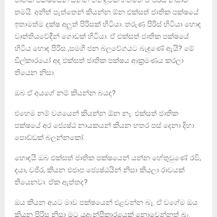
ජාතික පක්ෂයෙන් යන්න තීන්දුවක් ගත්තෙ ඒ පිරිස නිසාම
තමයි. අනිත් පැත්තෙන් කියන්න ඕන එක්සත් ජාතික පක්ෂයේ
ඉතාමත්ම දක්ෂ අලුත් පිරිසක් හිටියා. තරුණ පිරිස් හිටියා හොඳ
වෘත්තියවේදීන් ගොඩක් හිටියා. ඒ එක්සත් ජාතික පක්ෂයේ
හිටිය හොඳ පිරිස ,සමගි ජන බලවේගයට බැඳුණේ ඇයි? මේ
ඩීල්කාරයෝ අද එක්සත් ජාතික පක්ෂය ආක්‍රමණය කරලා
තියෙන නිසා.
ඔබ ඒ අයගේ නම් කියන්න බයද?
එහෙම නම් වශයෙන් කියන්න ඕන නෑ. එක්සත් ජාතික
පක්ෂයේ අර ජ්‍යෙෂ්ඨ නායකයන් කියන හතර පස් දෙනා දිහා
පොඩ්ඩක් බලන්නකෝ.
හොඳයි ඔබ එක්සත් ජාතික පක්ෂයෙන් යන්න හේතුවුණේ රවි,
දයා, වජිර, කියන එජාප ජ්‍යෙෂ්ඨයින් නිසා කියලා රාවයක්
තියෙනවා. ඒක ඇත්තද?
ඔය කියන අයට මාව පක්ෂයෙන් එළවන්න බෑ. ඒ වගේම ඔය
කියන පිරිස නිසා මට යූඇන්පීකාරයෙක් නොවෙන්නත් බෑ.