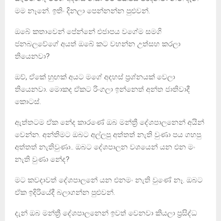
මම නෑනේ. ඉතිං දිනලා පෙන්නන්න පුළුවන්.
ඔබේ කතාවෙන් පේන්නේ එජාපය වගේම සමගි
ජනබලවේගේ අයත් ඔබේ කට වහන්න උත්සහ කරලා
තියෙනවා?
ඔව්, ඒකේ හුඟක් අයට මගේ අදහස් ප්‍රශ්නයක් වෙලා
තියෙනවා. මොකද ඒකට රිංගලා ඉන්නෙත් අන්ත ජාතිවාදී
කොටස්.
ඇත්තටම ඒක නේද කාරණේ ඔබ මන්ත්‍රී දේශපාලනෙන් අයින්
වෙන්න. අන්තිමට ඔබට අල්ලපු අත්තත් නැති වුණා පය ගහපු
අත්තත් නැතිවුණා.. ඔබට දේශපාලන වශයෙන් යන එන මං
නැති වුණා නේද?
මට කවදාවත් දේශපාලනේ යන එනමං නැති වුණේ නෑ. ඔබට
ඒක ඉදිරියේදී බලාගන්න පුළුවන්.
දැන් ඔබ මන්ත්‍රී දේශපාලනෙන් ඉවත් වෙනවා කියලා ප්‍රසිද්ධ