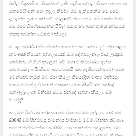
රනිල් වික්‍රමසිංහ කියන්නේ ඉතිං වැඩිය දේවල් කියන කෙනෙක්
නෙවෙයි නේ. අහං ඉඳලා කිව්වා, ඔව් ඇත්තෙන්ම මේ රටේ
දැවැන්ත ප්‍රශ්නයක් මේ වෙලාවේ තියෙනවා. අපිට ඉස්සරහට
මේ රටේ විශේෂයෙන්ම සිවිල් සමාජ හා අනෙකුත් කණ්ඩායම්
එකතු කරන්න වෙනවා කියලා.
මංගල සමරවීර කියන්නේ බොහෝම සට කපට ශූර දේශපාලන
නුවණක් තියෙන පුද්ගලයෙක්. ඔබ දේශපාලන උපාය උපක්‍රම
තෝරන්නේ හීන් නූලෙන්. මේ මහා මැතිවරණය අන්ත
පරාජයක් ලබයි කියන බයට තමයි ඔබ මැතිවරණයෙන් ඉවත්
වෙන්නේ. නමුත් ඔබ එපා කියලා තියෙද්දීත් මාතර මිනිස්සු
ඔබට ඡන්දේ දුන්නොත් එතකොට ඔබ කියයි ඔබ ඡන්දේ
නොඉල්ලලාත් මිනිස්සු ඔබට ඡන්දේ දුන්නා කියලා. මම
වැරදිද?
නෑ, මම විශ්වාස කරනවා මේ වතාවේ මම ඉල්ලුවා නම් මම
2004දී මම පිහිටුවපු ඒ මනාප වාර්තාව මටම බිඳින්න තිබුණා.
තාමත් කිසිම පක්ෂයක කිසිම කෙනෙක් ඒක කඩලා නෑ. මම
මුදල් ඇමැතිවරයා හැටියට මාතරට විශාල මුදලක් වෙන් කළා.