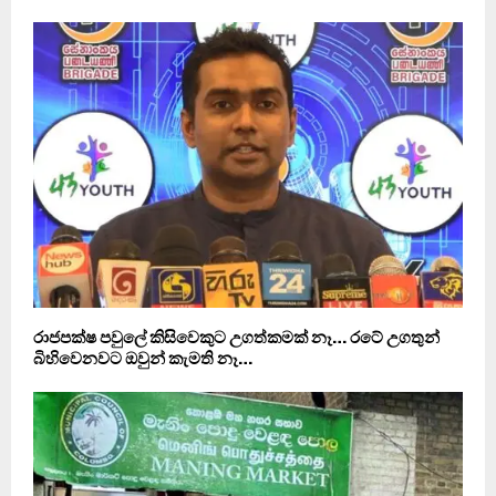
රාජපක්ෂ පවුලේ කිසිවෙකුට උගත්කමක් නෑ… රටේ උගතුන්
බිහිවෙනවට ඔවුන් කැමති නෑ…