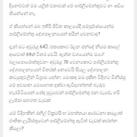
දිනෙව්වත් මම යළිත් වතාවක් මේ පාර්ලිමේන්තුවට නං අඩිය
තියන්නේ නෑ.
ඒ කියන්නේ ඔබ ඉතිරි ජීවිත කාලයේදී සම්පූර්ණයෙන්ම
පාර්ලිමේන්තු දේශපාලනයෙන් අයින් වෙනවාද?
දැන් මට අවුරුදු 64යි. එතකොට ඊළඟ ඡන්දේ නියම කාලේ
ආවොත් 69ක් විතර වෙයි. ඇත්ත වශයෙන්ම මගේ
බලාපොරොත්තුවනං අවුරුදු 70 වෙනකොට පාර්ලිමේන්තු
දේශපාලනයෙන් විතරක් නෙවෙයි සියලු දේශපාලන
කටයුතුවලින් විශ්‍රාම යන්න. මොකද මම දකින විදිහට මිනිස්සු
මේ අවසාන මොහොත දක්වා ඇවිදගන්නත් බැරුව
හැරමිටියෙන් රෝද පුටුවෙන් පාර්ලිමේන්තු එන වැඩේ, හරි
ලැජ්ජා සහගත වැඩක්.
යම් විදිහකින් රනිල් වික්‍රමසිංහ මහත්තයා ආරාධනා කළොත්
ජාතික ලැයිස්තුවෙන් පාර්ලිමේන්තු ඇවිත් වැඩක් කරන්න
කියලා?