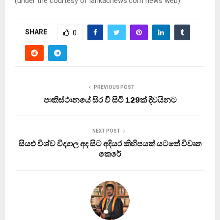
(under the courtesy of lankacnews.com news web)
SHARE
0
PREVIOUS POST
පාකිස්ථානයේ සිර වී සිටි 129ක් දිවයිනට
NEXT POST
සියළු විශ්ව විද්‍යාල අද සිට අදියර කිහිපයක් යටතේ විවෘත
කෙරේ