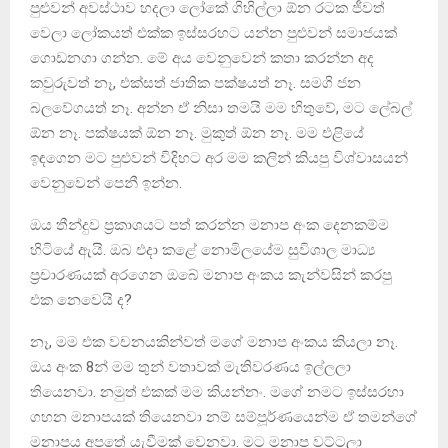
පුළුවන් අවස්ථාව හදලා ලෝකේ ගිහිල්ලා ඕන රටක ජීවත්
වෙලා ලෝකයත් එක්ක ඉස්සරහට යන්න පුළුවන් සමාජයක්
ගොඩනගා ගන්න. මේ අය වෙනුවෙන් කතා කරන්න අද
කවුරුවත් නෑ, එක්සත් ජාතික පක්ෂයත් නෑ. සමගි ජන
බලවේගයත් නෑ. අන්න ඒ නිසා තමයි මම හිතුවේ, මට ලේබල්
ඕන නෑ. පක්ෂයක් ඕන නෑ. මුකුත් ඕන නෑ. මම එළියේ
ඉඳගෙන මට පුළුවන් විදිහට අර මම කලින් කියපු විශ්වාසයන්
වෙනුවෙන් පෙනී ඉන්න.
ඔය තීන්දුව ප්‍රකාශයට පත් කරන්න මනාප අංක දෙනකම්ම
හිටියේ ඇයි. ඔබ එදා කළේ නොමිලයේම සුවිශාල මාධ්‍ය
ප්‍රචාරණයක් අරගෙන ඔබේ මනාප අංකය කැන්වසින් කරපු
එක නෙවෙයි ද?
නෑ, මම එක වචනයකින්වත් මගේ මනාප අංකය කියලා නෑ.
ඔය අංක 8න් මම තුන් වතාවක් මැතිවරණය ඉල්ලලා
තියෙනවා. නමුත් එකක් මම කියන්නං. මගේ නමට ඉස්සරහා
ගහන මනාපයක් තියෙනවා නම් සම්පූර්ණයෙන්ම ඒ තමන්ගේ
මනාපය අපතේ යැවීමක් වෙනවා. මට මනාප වට්ටලා