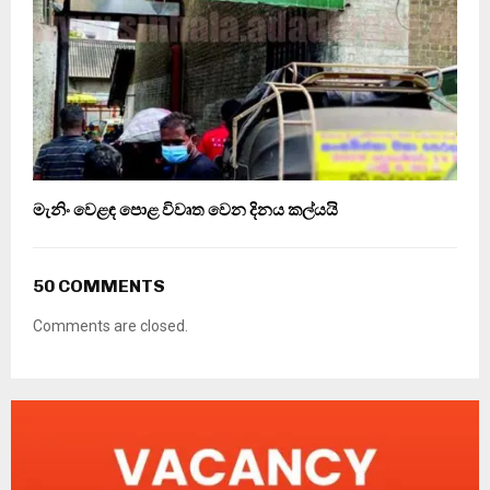
මැනිං වෙළඳ පොළ විවෘත වෙන දිනය කල්යයි
50 COMMENTS
Comments are closed.