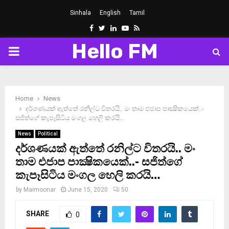
Sinhala
English
Tamil
Facebook
Twitter
Linkedin
Youtube
Rss
Hello FM
PRIMARY
MENU
Home
News
දර්ශණයක් ඇත්තේ රනිල්ට විතරයි.. මං තාම එජාප පාක්‍ෂිකයෙක්..-
සජිත්ගේ කැපෑසිටිය මංගල හෙලි කරයි…
News
Political
දර්ශණයක් ඇත්තේ රනිල්ට විතරයි.. මං
තාම එජාප පාක්‍ෂිකයෙක්..- සජිත්ගේ
කැපෑසිටිය මංගල හෙලි කරයි…
by
Maimoonar
June 15, 2020
50
SHARE
0