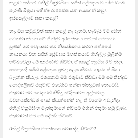
කළාට පස්සේ, රනිල් වික්‍රමසිංහ, සජිත් ප්‍රේමදාස වගේම ඔබේ
පැරණි මිත්‍රයා මහින්ද රාජපක්ෂ යන අයගෙන් කවුද
ඉස්සෙල්ලාම කතා කළේ?
නෑ. ඔය කවුරුවත් කතා කළේ නෑ දැනට. හැබැයි මම අයින්
වෙනවා කියන මේ තීන්දුව අරගත්තාට පස්සේ මොනවා
වුණත් මේ වෙලාවේ මම නියෝජනය කරන පක්ෂයේ
නායකයා වන සජිත් ප්‍රේමදාස මහත්තයාව ගිහිල්ලා මුලින්ම
හම්බවෙලා මේ කාරණාව කිව්වා. ඒ කළේ පසුගිය 3 වැනිදා.
මෙතැනදී සජිත් ප්‍රේමදාස ප්‍රබල ලෙස කිව්වා නැවතත් සිතා
බලන්න කියලා. එතකොට මම එතුමාට කිව්වා මම මේ තීන්දුව
පෞද්ගලිකව එතුමාට එරෙහිව ගන්න තීන්දුවක් නෙවෙයි.
එතුමාට මම කවදාවත් කිසිදු වේදිකාවක අල්පමාත්‍ර
වචනයකින්වත් දොස් කියන්නේත් නෑ. ඒ වගේම 4 වැනිදා
රනිල් වික්‍රමසිංහ මැතිතුමාගේ නිවසට ගිහින් එතුමා හමු වුණා.
එතුමාටත් මම මේ දේමයි කිව්වේ.
රනිල් වික්‍රමසිංහ මහත්තයා මොකද්ද කිව්වේ?