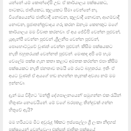
යන්නේ යම් කොන්දේසි උඩ. ඒ කාර්යාලය පක්ෂයකට,
පාටකට, ජාතියකට, කුලයකට සීමා වෙන්නේ නෑ.
විශේෂයෙන්ම ජාතිවාදී නොවන, කුලවාදී නොවන, ආගම්වාදී
නොවන, ප්‍රජාතන්ත්‍රවාදය ගරු කරන ඕනෑම කෙනකුට මගේ
කාර්යාලය මම විවෘත කරනවා. ඒ අය ජේවීපි වෙන්න පුළුවන්,
යූඇන්පී වෙන්න පුළුවන් ,ශ්‍රීලනිප වෙන්න පුළුවන්,
පොහොට්ටුවේ වුණත් වෙන්න පුළුවන්. කිසිම පක්ෂයකට
නැති බහුතරයක් වෙන්නත් පුළුවන්. මොකද අපි මේ හැම
වෙලේම පක්ෂ ගැන කතා කළාට අමතක කරන්න එපා කිසිම
පක්ෂයකට නැති ජනතාව තමයි මේ රටේ බහුතරය. ඉතිං ඒ
අයට වුණත් ඒ අයගේ හඬ නගන්න තැනක් අවශ්‍ය නම් මම
ඉන්නවා.
දැන් ඔය විදිහට ‘මන්ත්‍රී දේශපාලනයෙන්‘ සමුගන්න එක රැයින්
හිතුණා නෙවෙයිනේ. මේ වගේ බරපතළ තීන්දුවක් ගන්න
හිතුවේ ඇයි?
මම හරියටම මීට අවුරුදු 10කට ඉස්සෙල්ලා ශ්‍රී ලංකා නිදහස්
පක්ෂයෙන් වෙන්වෙලා එක්සත් ජාතික පක්ෂයේ