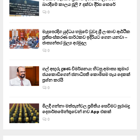
බාරදීමේ කාලය ජූලි 7 දක්වා දීර්ඝ කෙරේ
0
මැදපෙරදිග යුද්ධය හමුවේ වුවද ශ්‍රී ලංකාව ආර්ථික
ප්‍රතිසංස්කරණ සාර්ථකව ඉදිරියට ගෙන යනවා –
ජාත්‍යන්තර මූල්‍ය අරමුදල
0
ගල් අඟුරු දූෂණ විමර්ශනය: හිටපු අමාත්‍ය කුමාර
ජයකොඩිගෙන් ජනාධිපති කොමිසම පැය දෙකක්
ප්‍රශ්න කරයි
0
මිලදී ගන්නා මත්පැන්වල ප්‍රමිතිය සෙවීමට සුරාබදු
දෙපාර්තමේන්තුවෙන් නව App එකක්
0