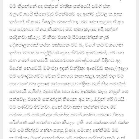
මම කියන්නේ අද එක්සත් ජාතික පක්ෂයයි සමගි ජන
බලවේගයයි කියන මුළු විපක්ෂයම අද ඉතාම දුර්වල තැනක
ඉන්නේ. ඒ අයට විකල්ප මතයක් නෑ. මම කතා කළාම ඒ අය
බය වෙනවා. ඒ අය කියනවා මම කතා කළාම අපි ඡන්දේ
පරදිනවා කියලා. ඒ නිසා එහෙම පිටකොන්දක් නැති
දේශපාලනයක් කරන පක්ෂයක මට බෑ මගේ කට වහගෙන
ඉන්න. මම සංඝ කල්ලියක් ගැන කිව්වේ අහම්බෙන්, මේ යන
එන ගමන් නෙවෙයි. පරම්පරාගත බෞද්ධයෙක් විදිහට අද
ඊයේත් නෙවෙයි. මම එදා ඉඳන් චන්ද්‍රිකා ආණ්ඩුව කාලේ ඉඳලා
මම බෞද්ධාගමට වෙන විනාශය කතා කළා. නමුත් එදා මම
ඔය වගේ මත ප්‍රකාශ කරනකොට චන්ද්‍රිකා මැතිනිය පමණක්
නෙවෙයි මහින්ද රාජපක්ෂ පවා මාව ආරක්ෂා කළා. නමුත් මේ
පක්ෂවල එහෙම කොන්දක් තියෙන අය නෑ, ඔවුන් හරි බයයි.
මට පණිවිඩ එවනවා. අනේ ඕවා කතා කරන්න එපා. ඊට
පස්සෙ මේ පක්ෂේ අය කියන්න පටන් ගත්තා මෙයාට විනය
පරීක්ෂණයක් කරන්න ඕන කියලා. ඉතිං මේ ඔක්කොමත් එක්ක
මට මේ තීන්දුව ගන්න පහසු වුණා. මොකද අන්තිමට මම
කැමති නෑ මගේ අදහස් නිසා මේ පක්ෂය පරදිනවා නම්. දැන්