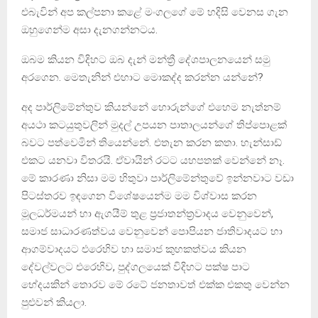
එබැවින් අප කල්පනා කළේ මංගලගේ මේ හදිසි වෙනස ගැන
ඔහුගෙන්ම අසා දැනගන්නටය.
ඔබම කියන විදිහට ඔබ දැන් මන්ත්‍රී දේශපාලනයෙන් සමු
අරගෙන. මෙතැනින් එහාට මොකද්ද කරන්න යන්නේ?
අද පාර්ලිමේන්තුව කියන්නේ හොරුන්ගේ එහෙම නැත්නම්
අයථා කටයුතුවලින් මුදල් උපයන පාතාලයන්ගේ තිප්පොළක්
බවට පත්වෙමින් තියෙන්නේ. එතැන කරන කතා. හැන්සාඩ්
එකට යනවා විතරයි. ඒවායින් රටට යහපතක් වෙන්නේ නෑ.
මේ කාරණා නිසා මම හිතුවා පාර්ලිමේන්තුවේ ඉන්නවාට වඩා
පිටස්තරව ඉඳගෙන විශේෂයෙන්ම මම විශ්වාස කරන
මූලධර්මයන් හා ඇගයීම් තුළ ප්‍රජාතන්ත්‍රවාදය වෙනුවෙන්,
සමාජ සාධාරණත්වය වෙනුවෙන් පොපියන ජාතිවාදයට හා
ආගම්වාදයට එරෙහිව හා සමාජ කුහකත්වය කියන
දේවල්වලට එරෙහිව, පුද්ගලයෙක් විදිහට පක්ෂ පාට
භේදයකින් තොරව මේ රටේ ජනතාවත් එක්ක එකතු වෙන්න
පුළුවන් කියලා.