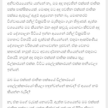
අනිවාර්යයෙන්ම යන්නේ නෑ. මම අද හදවතින් එක්සත් ජාතික
පක්ෂ පාක්ෂිකයෙක්. මොකද මට අද පවතින එක්සත් ජාතික
පක්ෂය ඇතුළේ ඇඳුම් ඇඳගෙන ඉන්න බෑ. මොනතරම්
විශ්වාසයක් රනිල් වික්‍රමසිංහ මැතිතුමා ගැන තිබුණත්. ඇත්ත
වශයෙන්ම මම කියන්න ඕන අදත් කවුරු මොනවා කිව්වත් අද
මේ දේශපාලන පිටියේ ඉන්න අයගෙන් රනිල් වික්‍රමසිංහ
මහතාට විතරයි යම් දැක්මක් තියෙන්නේ. එතුමා ආකර්ෂණීය
දේශපාලන චරිතයක් නොවෙන්න පුළුවන්. ඒක වෙනම
කතාවක්. නමුත් රටට අවශ්‍ය දර්ශනයක් තියෙන්නේ එතුමාට
විතරයි. නමුත් අද එතුමා එක්සත් ජාතික පක්ෂය තුළ
ඩීල්කාරයන් එක්ක. විවිධ සෙල්ලක්කාරයන් එක්ක තනිවෙලා
ඉන්නේ.
ඔබ ඔය එක්සත් ජාතික පක්ෂයේ ඩීල්කාරයෝ
සෙල්ලක්කාරයෝ කියලා හඳුන්වන්නේ කාවද? ඒ අයගේ නම්
කියන්න බැරිද?
නෑ ඒක මගේ වැඩක් නෙවෙයි. ඇත්ත වශයෙන්ම මම එක්සත්