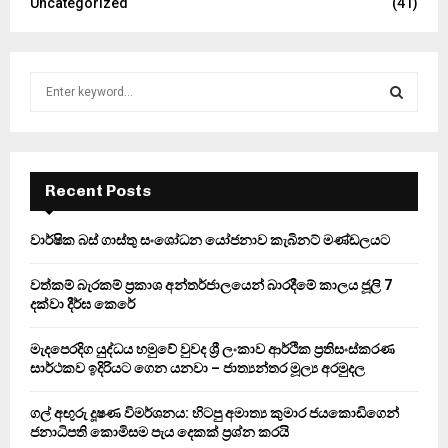
Uncategorized
(41)
S
e
a
S
r
c
E
h
Recent Posts
f
A
o
වාර්ෂික බස් ගාස්තු සංශෝධන යෝජනාව කැබිනට් මණ්ඩලයට
r
R
:
වත්කම් බැරකම් ප්‍රකාශ අන්තර්ජාලයෙන් බාරදීමේ කාලය ජූලි 7
C
දක්වා දීර්ඝ කෙරේ
H
මැදපෙරදිග යුද්ධය හමුවේ වුවද ශ්‍රී ලංකාව ආර්ථික ප්‍රතිසංස්කරණ
සාර්ථකව ඉදිරියට ගෙන යනවා – ජාත්‍යන්තර මූල්‍ය අරමුදල
ගල් අඟුරු දූෂණ විමර්ශනය: හිටපු අමාත්‍ය කුමාර ජයකොඩිගෙන්
ජනාධිපති කොමිසම පැය දෙකක් ප්‍රශ්න කරයි