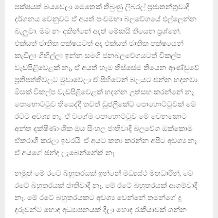
පක්ෂයත් බයවෙලා මෙතෙක් තිබුණු ලිබරල් ප්‍රජාතන්ත්‍රවාදී
දර්ශනය වෙනුවට ඒ අයත් පංචමහා බලවේගයේ එල්ලෙන්න
බැලුවා. මම නං දකින්නේ අදත් මේකයි තියෙන ප්‍රශ්නේ.
එක්සත් ජාතික පක්ෂයටත් අද එක්සත් ජාතික පක්ෂයෙන්
කැඩිලා ගිහිල්ලා ඉන්න සමගි ජනබලවේගයටත් විකල්ප
වැඩපිළිවෙළක් නෑ, ඒ අයත් හැම තිස්සේම තියෙන ආණ්ඩුවේ
ප්‍රතිපත්තිවලට මුවාවෙලා ඒ පිහිටෙන් බලයට එන්න හදනවා
මිසක් විකල්ප වැඩපිළිවෙළක් හදන්න උත්සහ කරන්නේ නෑ.
පොහොට්ටුව තියෙද්දී තවත් ඩුප්ලිකේට් පොහොට්ටුවක් මේ
රටට අවශ්‍ය නෑ. ඒ වගේම පොහොට්ටුව මේ වෙනකොට
අන්ත දක්ෂිණාංශික ඔය සිංහල ජාතිවාදී බලවේග ඔක්කොම
ඒකරාශී කරලා ඉවරයි. ඒ අයට කතා කරන්න අපිට අවශ්‍ය නෑ.
ඒ අයගේ ඡන්ද ලැබෙන්නේත් නෑ.
නමුත් මේ රටේ බහුතරයක් ඉන්නේ මධ්‍යස්ථ මතධාරීන්, මේ
රටේ බහුතරයක් ජාතිවාදී නෑ. මේ රටේ බහුතරයක් ආගම්වාදී
නෑ. මේ රටේ බහුතරයකට අවශ්‍ය වෙන්නේ තමන්ගේ දූ
දරුවන්ට හොඳ අධ්‍යාපනයක් දීලා හොඳ රැකියාවක් ගන්න