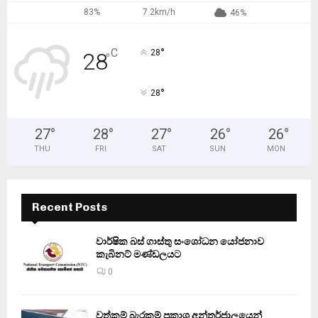
83%
7.2km/h
46%
°
C
28
28
°
°
28
27
°
28
°
27
°
26
°
26
°
THU
FRI
SAT
SUN
MON
Recent Posts
වාර්ෂික බස් ගාස්තු සංශෝධන යෝජනාව
කැබිනට් මණ්ඩලයට
0
වත්කම් බැරකම් ප්‍රකාශ අන්තර්ජාලයෙන්