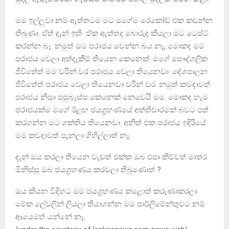
මම ඉල්ලුවා නම් ඇත්තටම මට මගේම රෙකෝඩ් එක කඩන්න
තිබුණා. ඒත් දැන් ඉතිං ඒක ඇත්තද බොරුද කියලා මට ටෙස්ට්
කරන්න බෑ. නමුත් මම පරාජය වෙන්න බය නෑ, මොකද මම
පරාජය වෙලා අත්දැකීම් තියෙන කෙනෙක්. මගේ පෞද්ගලික
ජීවිතේත් මම වරින් වර පරාජය වෙලා තියෙනවා. දේශපාලන
ජීවිතේත් පරාජය වෙලා තියෙනවා වරින් වර. නමුත් කවදාවත්
පරාජය නිසා පසුබැස්ස කෙනෙක් නෙවෙයි මම. මොකද හැම
පරාජයක්ම මගේ ඊළඟ ජයග්‍රහණයේ අත්තිවාරමක් බවට පත්
කරගන්න මට ශක්තිය තියෙනවා. අනිත් එක පරාජය ඉදිරියේ
මම කවදාවත් පැනලා ගිහිල්ලාත් නෑ.
දැන් ඔය කරලා තියෙන වැඩත් එක්ක ඔබ එපා කිව්වත් මාතර
මිනිස්සු ඔබ ජයග්‍රහණය කරවලා තිබුණොත් ?
ඔය කියන විදිහට මම ජයග්‍රහණය කළොත් කරුණාකරලා
මේක ලේවලින් ලියලා තියාගන්න මම පාර්ලිමේන්තුවට නම්
ආයෙමත් යන්නේ නෑ.