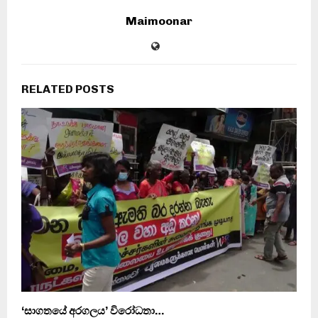
Maimoonar
RELATED POSTS
‘සාගතයේ අරගලය’ විරෝධතා…