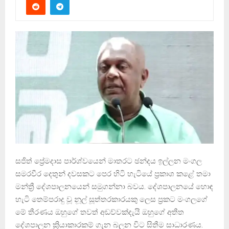
සජිත් ප්‍රේමදාස පාර්ශ්වයෙන් මාතරට ඡන්දය ඉල්ලන මංගල
සමරවීර දෙතුන් දවසකට පෙර හිටි හැටියේ ප්‍රකාශ කළේ තමා
මන්ත්‍රී දේශපාලනයෙන් සමුගන්නා බවය. දේශපාලනයේ හොඳ
හැටි තෙම්පරාදු වූ නූල් සූත්තරකාරයකු ලෙස ප්‍රකට මංගලගේ
මේ තීරණය ඔහුගේ තවත් අඩව්වක්දැයි ඔහුගේ අතීත
දේශපාලන ක්‍රියාකාරකම් ගැන බලන විට සිතීම සාධාරණය.