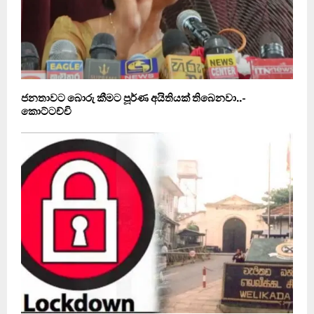
ජනතාවට බොරු කීමට පූර්ණ අයිතියක් තිබෙනවා..-
කොට්ටච්චි