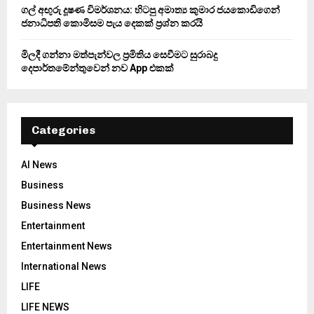
ගල් අඟුරු දූෂණ විමර්ශනය: හිටපු අමාත්‍ය කුමාර ජයකොඩිගෙන්
ජනාධිපති කොමිසම පැය දෙකක් ප්‍රශ්න කරයි
මිලදී ගන්නා මත්පැන්වල ප්‍රමිතිය සෙවීමට සුරාබදු
දෙපාර්තමේන්තුවෙන් නව App එකක්
Categories
AI News
Business
Business News
Entertainment
Entertainment News
International News
LIFE
LIFE NEWS