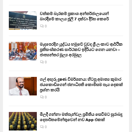
වත්කම් බැරකම් ප්‍රකාශ අන්තර්ජාලයෙන්
බාරදීමේ කාලය ජූලි 7 දක්වා දීර්ඝ කෙරේ
0
මැදපෙරදිග යුද්ධය හමුවේ වුවද ශ්‍රී ලංකාව ආර්ථික
ප්‍රතිසංස්කරණ සාර්ථකව ඉදිරියට ගෙන යනවා –
ජාත්‍යන්තර මූල්‍ය අරමුදල
0
ගල් අඟුරු දූෂණ විමර්ශනය: හිටපු අමාත්‍ය කුමාර
ජයකොඩිගෙන් ජනාධිපති කොමිසම පැය දෙකක්
ප්‍රශ්න කරයි
0
මිලදී ගන්නා මත්පැන්වල ප්‍රමිතිය සෙවීමට සුරාබදු
දෙපාර්තමේන්තුවෙන් නව App එකක්
0