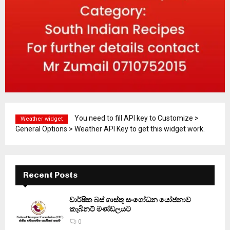
You need to fill API key to Customize >
Weather widget
General Options > Weather API Key to get this widget work.
Recent Posts
වාර්ෂික බස් ගාස්තු සංශෝධන යෝජනාව
කැබිනට් මණ්ඩලයට
0