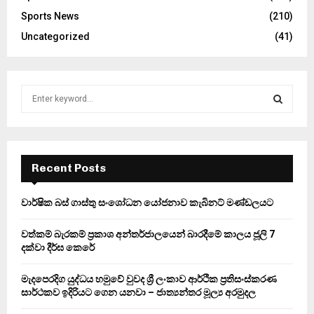
Sports News
(210)
Uncategorized
(41)
S
e
a
S
r
c
E
h
Recent Posts
f
A
o
වාර්ෂික බස් ගාස්තු සංශෝධන යෝජනාව කැබිනට් මණ්ඩලයට
r
R
:
වත්කම් බැරකම් ප්‍රකාශ අන්තර්ජාලයෙන් බාරදීමේ කාලය ජූලි 7
C
දක්වා දීර්ඝ කෙරේ
H
මැදපෙරදිග යුද්ධය හමුවේ වුවද ශ්‍රී ලංකාව ආර්ථික ප්‍රතිසංස්කරණ
සාර්ථකව ඉදිරියට ගෙන යනවා – ජාත්‍යන්තර මූල්‍ය අරමුදල