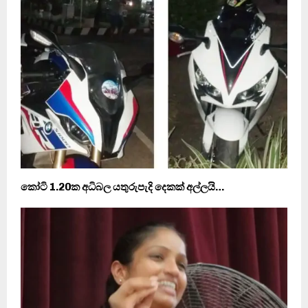
කෝටි 1.20ක අධිබල යතුරුපැදි දෙකක් අල්ලයි…