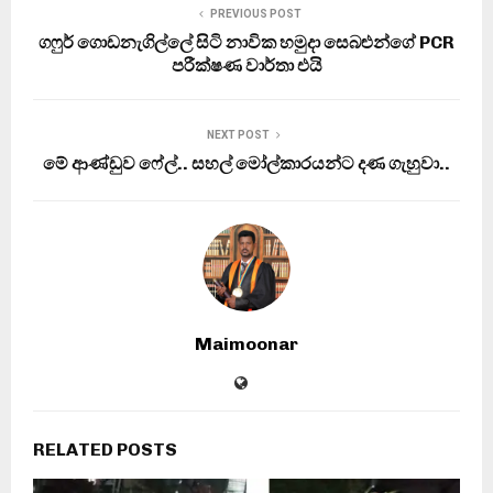
PREVIOUS POST
ගෆුර් ගොඩනැගිල්ලේ සිටි නාවික හමුදා සෙබළුන්ගේ PCR
පරීක්ෂණ වාර්තා එයි
NEXT POST
මේ ආණ්ඩුව ෆේල්.. සහල් මෝල්කාරයන්ට දණ ගැහුවා..
Maimoonar
RELATED POSTS