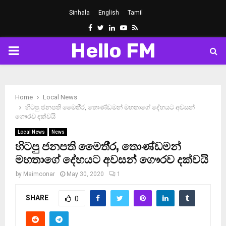
Sinhala
English
Tamil
Facebook
Twitter
Linkedin
Youtube
Rss
Hello FM
PRIMARY
MENU
Home
Local News
හිටපු ජනපති මෛතී‍්‍ර, තොණ්ඩමන් මහතාගේ දේහයට අවසන්
ගෞරව දක්වයි
Local News
News
හිටපු ජනපති මෛතී‍්‍ර, තොණ්ඩමන්
මහතාගේ දේහයට අවසන් ගෞරව දක්වයි
by
Maimoonar
May 30, 2020
1
SHARE
0