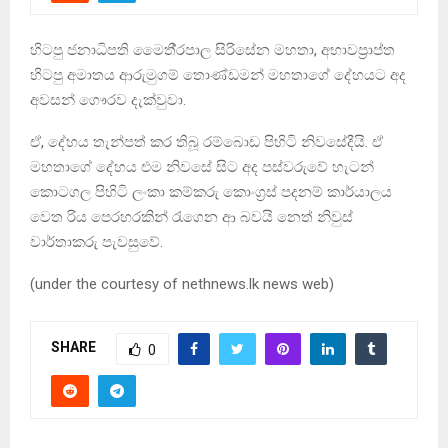
හිටපු ජනාධිපති මෛතී‍්‍රපාල සිරිසේන මහතා, අභාවප‍්‍රාප්ත
හිටපු අමාතය ආරුමුගම් තොණ්ඩමන් මහතාගේ දේහයට අද
අවසන් ගෞරව දැක්වුවා.
ඒ, දේහය තැන්පත් කර තිබූ රම්බොඩ පිහිටි නිවසේදීයි. ඒ
මහතාගේ දේහය එම නිවසේ සිට අද පස්වරුවේ හැටන්
කොටගල පිහිටි ලංකා කම්කරු කොංග‍්‍රස් පදනම් කාර්යාලය
වෙත රිය පෙරහරකින් රැගෙන ආ බවයි නෙත් නිවුස්
වාර්තාකරු පැවසුවේ.
(under the courtesy of nethnews.lk news web)
SHARE
0