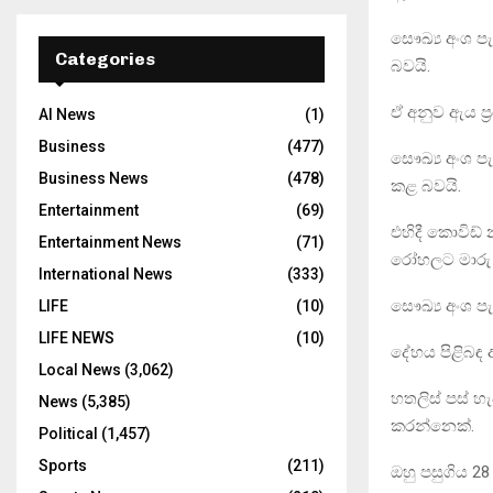
සෞඛ්‍ය අංශ 
Categories
බවයි.
ඒ අනුව ඇය ප්‍
AI News
(1)
Business
(477)
සෞඛ්‍ය අංශ 
Business News
(478)
කළ බවයි.
Entertainment
(69)
එහිදී කොවිඩ් 
Entertainment News
(71)
රෝහලට මාරු 
International News
(333)
සෞඛ්‍ය අංශ පැ
LIFE
(10)
LIFE NEWS
(10)
දේහය පිළිබඳ 
Local News
(3,062)
හතලිස් පස් හ
News
(5,385)
කරන්නෙක්.
Political
(1,457)
Sports
(211)
ඔහු පසුගිය 28