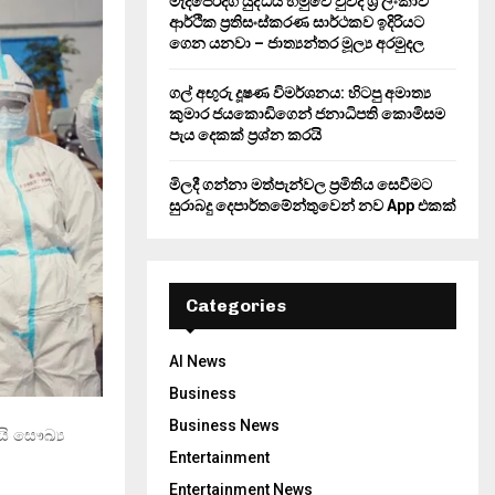
මැදපෙරදිග යුද්ධය හමුවේ වුවද ශ්‍රී ලංකාව
ආර්ථික ප්‍රතිසංස්කරණ සාර්ථකව ඉදිරියට
ගෙන යනවා – ජාත්‍යන්තර මූල්‍ය අරමුදල
ගල් අඟුරු දූෂණ විමර්ශනය: හිටපු අමාත්‍ය
කුමාර ජයකොඩිගෙන් ජනාධිපති කොමිසම
පැය දෙකක් ප්‍රශ්න කරයි
මිලදී ගන්නා මත්පැන්වල ප්‍රමිතිය සෙවීමට
සුරාබදු දෙපාර්තමේන්තුවෙන් නව App එකක්
Categories
AI News
Business
Business News
ි සෞඛ්‍ය
Entertainment
Entertainment News