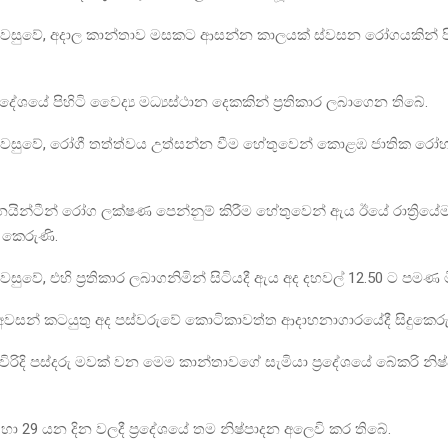
පැවසුවේ, අදාල කාන්තාව මසකට ආසන්න කාලයක් ස්වසන රෝගයකින් පී
රදේශයේ පිහිටි වෛද්‍ය මධ්‍යස්ථාන දෙකකින් ප්‍රතිකාර ලබාගෙන තිබේ.
පැවසුවේ, රෝගී තත්ත්වය උත්සන්න වීම හේතුවෙන් කොළඹ ජාතික රෝ
නයින්ටීන් රෝග ලක්ෂණ පෙන්නුම් කිරීම හේතුවෙන් ඇය ඊයේ රාත්‍රියේම අ
කෙරුණි.
වසුවේ, එහි ප්‍රතිකාර ලබාගනිමින් සිටියදී ඇය අද දහවල් 12.50 ට පමණ 
අවසන් කටයුතු අද පස්වරුවේ කොටිකාවත්ත ආදාහනාගාරයේදී සිදුකෙරු
ැවිරිදි පස්දරු මවක් වන මෙම කාන්තාවගේ සැමියා ප්‍රදේශයේ බේකරි නි
 හා 29 යන දින වලදී ප්‍රදේශයේ තම නිෂ්පාදන අලෙවි කර තිබේ.