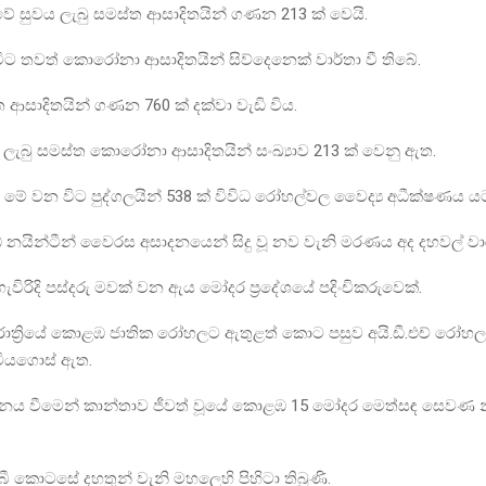
ේ සුවය ලැබු සමස්ත ආසාදිතයින් ගණන 213 ක් වෙයි.
ට තවත් කොරෝනා ආසාදිතයින් සිව්දෙනෙක් වාර්තා වී තිබේ.
 ආසාදිතයින් ගණන 760 ක් දක්වා වැඩි විය.
ලැබු සමස්ත කොරෝනා ආසාදිතයින් සංඛ්‍යාව 213 ක් ‍වෙනු ඇත.
ේ වන විට පුද්ගලයින් 538 ක් විවිධ රෝහල්වල වෛද්‍ය අධීක්ෂණය යට
නයින්ටීන් වෛරස අසාදනයෙන් සිදු වූ නව වැනි මරණය අද දහවල් වාර
ැවිරිදි පස්දරු මවක් වන ඇය මෝදර ප්‍රදේශයේ පදිංචිකරුවෙක්.
රාත්‍රියේ කොළඹ ජාතික රෝහලට ඇතුළත් කොට පසුව අයි.ඩී.එච් රෝහ
 මියගොස් ඇත.
නය වීමෙන් කාන්තාව ජීවත් වූයේ කොළඹ 15 මෝදර මෙත්සඳ සෙවණ 
 කොටසේ දහතුන් වැනි මහලෙහි පිහිටා තිබූණි.