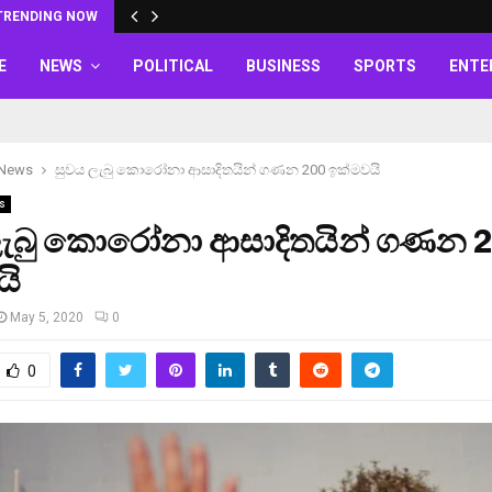
TRENDING NOW
E
NEWS
POLITICAL
BUSINESS
SPORTS
ENTE
 News
සුවය ලැබු කොරෝනා ආසාදිතයින් ගණන 200 ඉක්මවයි
s
ලැබු කොරෝනා ආසාදිතයින් ගණන 
යි
May 5, 2020
0
0