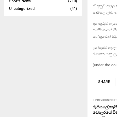
Sports News
(210)
ඒ අනුව අදාල 
Uncategorized
(41)
සාම්පල ලබා ග
අනතුරුව ඇයගේ
සංකීර්ණයේ සි
හේතුවෙන් ඔව
ඉන්පසුව අදාල
රැගෙන යනු ලැ
(under the co
SHARE
PREVIOUS POST
රුපියලේ කැ
ඩොලරයේ විකුණ