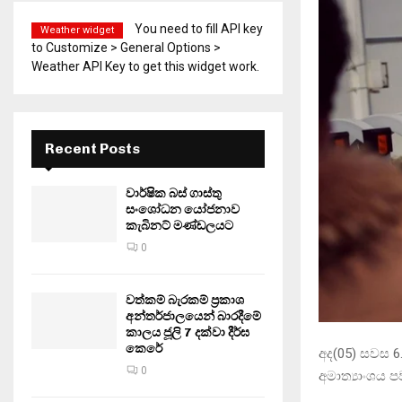
You need to fill API key
Weather widget
to Customize > General Options >
Weather API Key to get this widget work.
Recent Posts
වාර්ෂික බස් ගාස්තු
සංශෝධන යෝජනාව
කැබිනට් මණ්ඩලයට
0
වත්කම් බැරකම් ප්‍රකාශ
අන්තර්ජාලයෙන් බාරදීමේ
කාලය ජූලි 7 දක්වා දීර්ඝ
කෙරේ
අද(05) සවස 
0
අමාත්‍යාංශය ප