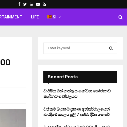
Facebook
Twitter
Linkedin
Youtube
Rss
RTAINMENT
LIFE
SI
S
e
a
200
S
r
c
E
h
Recent Posts
f
A
o
වාර්ෂික බස් ගාස්තු සංශෝධන යෝජනාව
r
R
කැබිනට් මණ්ඩලයට
:
C
වත්කම් බැරකම් ප්‍රකාශ අන්තර්ජාලයෙන්
බාරදීමේ කාලය ජූලි 7 දක්වා දීර්ඝ කෙරේ
H