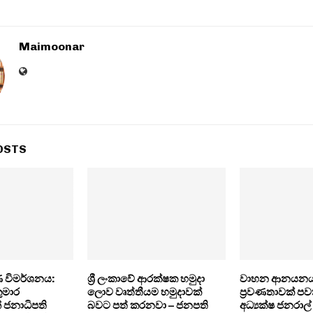
Maimoonar
OSTS
ෂණ විමර්ශනය:
ශ්‍රී ලංකාවේ ආරක්ෂක හමුදා
වාහන ආනයනය
කුමාර
ලොව වෘත්තීයම හමුදාවක්
ප්‍රවණතාවක් පව
ජනාධිපති
බවට පත් කරනවා – ජනපති
අධ්‍යක්ෂ ජනරාල