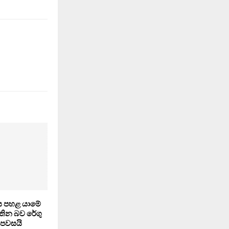
 පහළ යාමේ
තින බව රේගු
් පවසයි