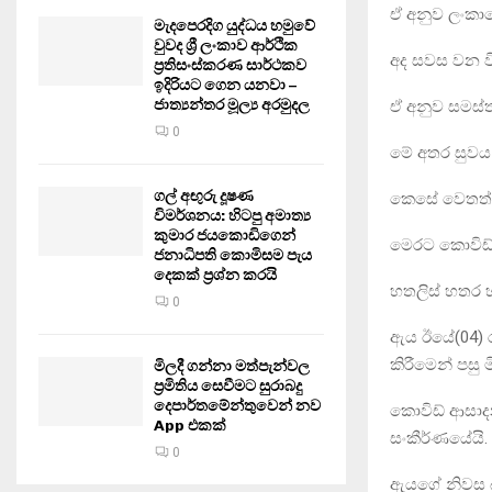
ඒ අනුව ලංකාව
මැදපෙරදිග යුද්ධය හමුවේ
වුවද ශ්‍රී ලංකාව ආර්ථික
අද සවස වන වි
ප්‍රතිසංස්කරණ සාර්ථකව
ඉදිරියට ගෙන යනවා –
ජාත්‍යන්තර මූල්‍ය අරමුදල
ඒ අනුව සමස්ත
0
මේ අතර සුවය 
ගල් අඟුරු දූෂණ
කෙසේ වෙතත් ම
විමර්ශනය: හිටපු අමාත්‍ය
කුමාර ජයකොඩිගෙන්
මෙරට කොවිඩ් 
ජනාධිපති කොමිසම පැය
දෙකක් ප්‍රශ්න කරයි
හතලිස් හතර හ
0
ඇය ඊයේ(04) 
කිරීමෙන් පසු
මිලදී ගන්නා මත්පැන්වල
ප්‍රමිතිය සෙවීමට සුරාබදු
දෙපාර්තමේන්තුවෙන් නව
කොවිඩ් ආසාද
App එකක්
සංකීර්ණයේයි.
0
ඇයගේ නිවස බී