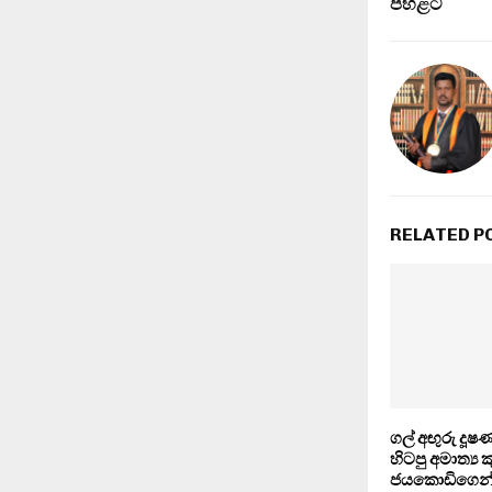
පහළට
RELATED P
ගල් අඟුරු දූ
හිටපු අමාත්‍ය 
ජයකොඩිගෙන් 