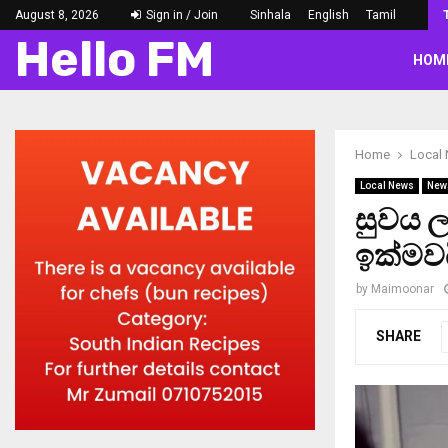
August 8, 2026
Sign in / Join
Sinhala
English
Tamil
Hello FM
HOM
Home
Local
Local News
New
සුවය 
ඉක්මව
by
Maimoonar
SHARE