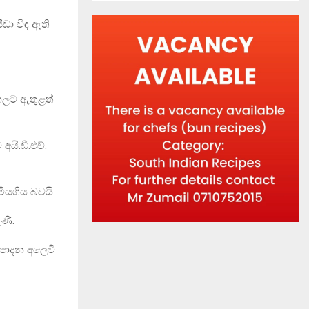
ඩා විඳ ඇති
හලට ඇතුළත්
යි.ඩී.එච්.
මියගිය බවයි.
ණි.
ෂ්පාදන අලෙවි