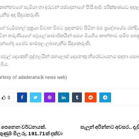
කාන්තවගේ සැමියා හා දරුවන් පස්දෙනාගේ පී.සී.ආර්. පරීක්ෂණයට අ
ැනීම අද සිදුකෙරුණි.
 වැඩිමහල් පුත්‍රයා විවාහ වීමට සූදානම්ව සිටින එම ප්‍රදේශයේම රන්
ටින තරුණියගේ පවුලේ සාමාජිකයින් සමග මියගිය කාන්තාව සමීප සබඳා
ුන්ගේද ජෛව සාම්පල ලබාගැනීම සිදුකෙරුණි.
 පවුල් දෙකෙහි පුද්ගලයින් පහලොස් දෙනෙකු නිරෝධායනය සඳහා සෞඛ්‍
බීය.
urtesy of adaderana.lk news web)
0
පී පෙනෙන වර්ධනයක්.
සැලුන් අරින්නට අවසර.. දැ
ුම් මිල රු. 191.71ක් දක්වා