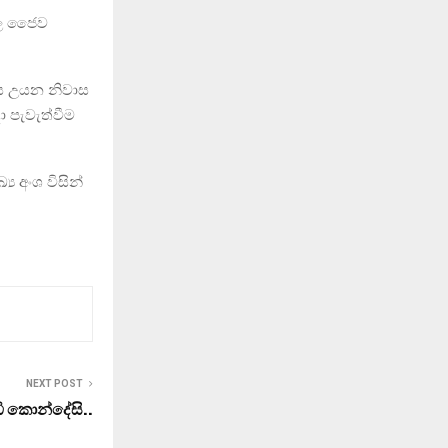
දාල ජෛව
දිය උයන නිවාස
 පැවැත්වීම
ය අංශ විසින්
NEXT POST
ඩි කොන්දේසි..