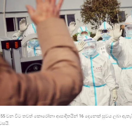
6.55 වන විට තවත් කොරෝනා ආසාදිතයින් 16 දෙනෙක් සුවය ලබා ඇතැය
වසයි.