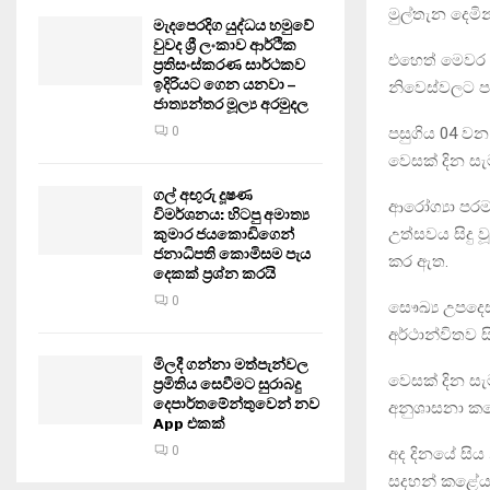
මුල්තැන දෙමි
මැදපෙරදිග යුද්ධය හමුවේ
වුවද ශ්‍රී ලංකාව ආර්ථික
එහෙත් මෙවර 
ප්‍රතිසංස්කරණ සාර්ථකව
ඉදිරියට ගෙන යනවා –
නිවෙස්වලට ප
ජාත්‍යන්තර මූල්‍ය අරමුදල
පසුගිය 04 වන 
0
වෙසක් දින ස
ගල් අඟුරු දූෂණ
ආරෝග්‍යා පරම
විමර්ශනය: හිටපු අමාත්‍ය
උත්සවය සිදු ව
කුමාර ජයකොඩිගෙන්
ජනාධිපති කොමිසම පැය
කර ඇත.
දෙකක් ප්‍රශ්න කරයි
0
සෞඛ්‍ය උපදෙ
අර්ථාන්විතව 
මිලදී ගන්නා මත්පැන්වල
වෙසක් දින සැ
ප්‍රමිතිය සෙවීමට සුරාබදු
දෙපාර්තමේන්තුවෙන් නව
අනුශාසනා ක
App එකක්
0
අද දිනයේ සිය 
සදහන් කළේය