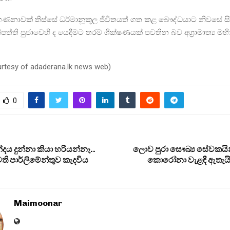
ගණනාවක් තිස්සේ ධර්මානූකූල ජිවිතයත් ගත කළ බෞද්ධයාට නිවසේ ස
‍රතිපත්ති පුජාවෙහි ද යෙදීමට තරම් ශික්ෂණයක් පවතින බව අග්‍රාමාත්‍ය මහ
urtesy of adaderana.lk news web)
0
්දය දුන්නා කියා හරියන්නෑ..
ලොව පුරා සෞඛ්‍ය සේවකයි
ති පාර්ලිමේන්තුව කැදවිය
කොරෝනා වැළඳී ඇතැයි
Maimoonar