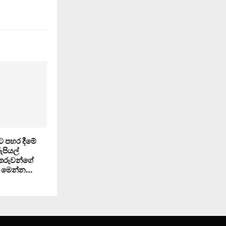
 පහර දීමේ
ුපියල්
කකරුවන්ගේ
 මෙන්න…