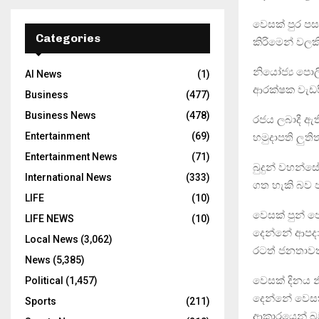
වෙසක් පුර ප
Categories
කිරිමෙන් වල
නියෝජ්‍ය පොල
AI News
(1)
ආරක්ෂක වැඩපි
Business
(477)
Business News
(478)
රජය ලබාදී ඇ
Entertainment
(69)
හමුදාපති ලුත
Entertainment News
(71)
බුදුන් වහන්ස
International News
(333)
ගත හැකි බව 
LIFE
(10)
වෙසක් පුන් ප
LIFE NEWS
(10)
දෙන්නේ ආපදා
Local News
(3,062)
රටත් ජනතාවත්
News
(5,385)
වෙසක් දිනය නි
Political
(1,457)
දෙන්නේ වෙසක
Sports
(211)
ආකාරයෙන් බව