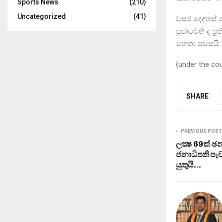
Sports News
(210)
Uncategorized
(41)
වසර දෙදහස් 
පූජාවෙහි ද ප්
මහතා පවසයි.
(under the co
SHARE
PREVIOUS POST
ලක්‍ෂ 69ක් ඡන
ජනාධිපති පැව
යුතුයි…