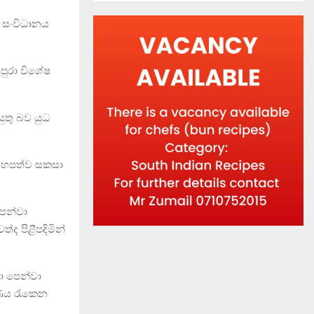
 සංවිධානය
පුරා විශේෂ
ුතු බව යුධ
 යහපත්ව සකසා
පෙන්වා
 පිළීපදිමින්
තා පෙන්වා
හණය රැකෙන