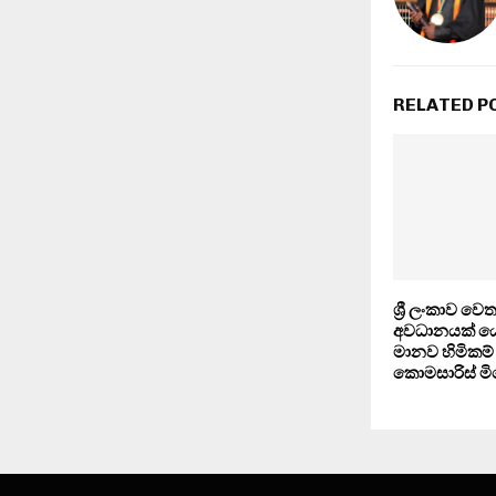
RELATED P
ශ්‍රී ලංකාව ව
අවධානයක් යොම
මානව හිමිකම
කොමසාරිස් ම