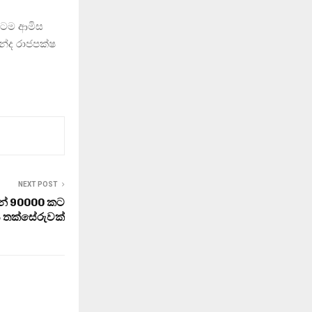
ිටම ආමිස
ින්ද රාජපක්ෂ
NEXT POST
න් 90000 කට
 තක්සේරුවක්