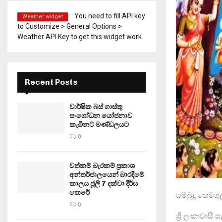
You need to fill API key
Weather widget
to Customize > General Options >
Weather API Key to get this widget work.
Recent Posts
වාර්ෂික බස් ගාස්තු
සංශෝධන යෝජනාව
කැබිනට් මණ්ඩලයට
0
වත්කම් බැරකම් ප්‍රකාශ
අන්තර්ජාලයෙන් බාරදීමේ
කාලය ජූලි 7 දක්වා දීර්ඝ
කෙරේ
සම්බුදු තෙමග
0
ශ්‍රී ලංකාවා