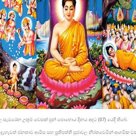
ුල සැමරෙන උතුම් වෙසක් පුන් පොහොය දිනය අදට (07) යෙදී තිබේ.
සී සැදැහැවත් ජනතාව ආමිස සහ ප්‍රතිපත්ති පූජාවල නිරතවෙමින් ආගමික