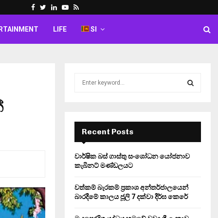
Facebook
Twitter
Linkedin
Youtube
Rss
RTAINMENT
LIFE
SI
S
e
a
්
S
r
c
E
h
Recent Posts
f
A
o
වාර්ෂික බස් ගාස්තු සංශෝධන යෝජනාව
r
R
කැබිනට් මණ්ඩලයට
:
C
වත්කම් බැරකම් ප්‍රකාශ අන්තර්ජාලයෙන්
බාරදීමේ කාලය ජූලි 7 දක්වා දීර්ඝ කෙරේ
H