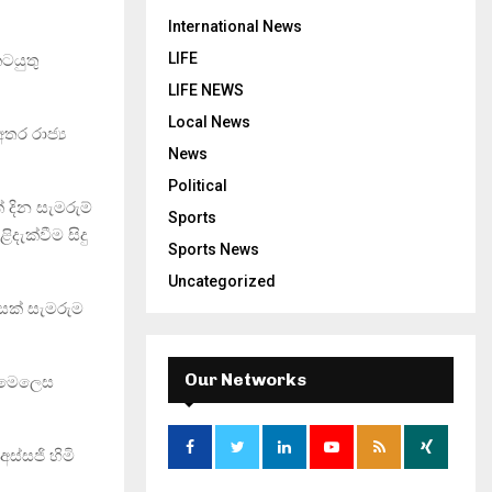
International News
LIFE
ටයුතු
LIFE NEWS
Local News
තර රාජ්‍ය
News
Political
 දින සැමරුම්
Sports
දැක්වීම සිදු
Sports News
Uncategorized
සක් සැමරුම
Our Networks
ි මෙලෙස
ස්සජි හිමි