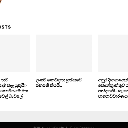
OSTS
ෙත නව
ලංගම ගොඩදාන සූත්තරේ
අනුර දිසානායකට
ු කළ යුතුයි!-
ජනපති කියයි..
කොන්ත‍්‍රාත්තුව ර
් කොමිසමේ මහ
පන්දාහයි.. සැ
ිචෙල් බැචලේ
පාපොච්චාරණය
@2016 - hellofm.vip. All Right Reserved.