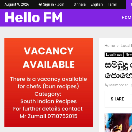
August 9, 2026
Sign in / Join
Sinhala
English
Tamil
Hello FM
HOM
Home
Local
Local News
New
සම්බුද
පොහො
by
Maimoonar
SHARE