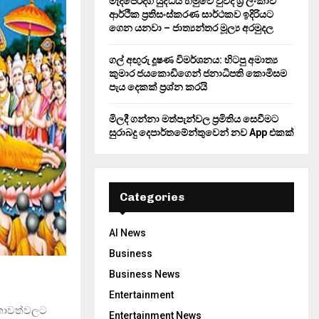
මැදපෙරදිග යුද්ධය හමුවේ වුවද ශ්‍රී ලංකාව
ආර්ථික ප්‍රතිසංස්කරණ සාර්ථකව ඉදිරියට
ගෙන යනවා – ජාත්‍යන්තර මූල්‍ය අරමුදල
ගල් අඟුරු දූෂණ විමර්ශනය: හිටපු අමාත්‍ය
කුමාර ජයකොඩිගෙන් ජනාධිපති කොමිසම
පැය දෙකක් ප්‍රශ්න කරයි
මිලදී ගන්නා මත්පැන්වල ප්‍රමිතිය සෙවීමට
සුරාබදු දෙපාර්තමේන්තුවෙන් නව App එකක්
Categories
AI News
Business
Business News
Entertainment
 වතාවත්වලට
Entertainment News