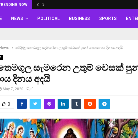
TRENDING NOW
E
NEWS
POLITICAL
BUSINESS
SPORTS
ENTE
 News
සම්බුදු තෙමගුල සැමරෙන උතුම් වෙසක් පුන් පොහොය දිනය අදයි
s
ු තෙමගුල සැමරෙන උතුම් වෙසක් පුන
ය දිනය අදයි
May 7, 2020
0
0