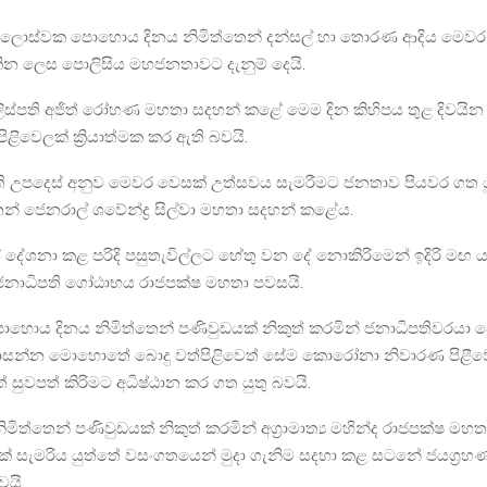
සලොස්වක පොහොය දිනය නිමිත්තෙන් දන්සල් හා තොරණ ආදිය මෙවර
කින ලෙස පොලිසිය මහජනතාවට දැනුම් දෙයි.
ිස්පති අජිත් රෝහණ මහතා සදහන් කළේ මෙම දින කිහිපය තුළ දිවයින 
ළිවෙලක් ක්‍රියාත්මක කර ඇති බවයි.
ති උපදෙස් අනුව මෙවර වෙසක් උත්සවය සැමරීමට ජනතාව පියවර ගත ය
ිතන් ජෙනරාල් ශවේන්ද්‍ර සිල්වා මහතා සදහන් කළේය.
ේ දේශනා කළ පරිදි පසුතැවිල්ලට හේතු වන දේ නොකිරිමෙන් ඉදිරි මඟ
ජනාධිපති ගෝඨාභය රාජපක්ෂ මහතා පවසයි.
ොහොය දිනය නිමිත්තෙන් පණිවුඩයක් නිකුත් කරමින් ජනාධිපතිවරයා 
සන්න මොහොතේ බොදු වත්පිළිවෙත් සේම කොරෝනා නිවාරණ පිළීවෙත්ද
 සුවපත් කිරිමට අධිෂ්ඨාන කර ගත යුතු බවයි.
මිත්තෙන් පණිවුඩයක් නිකුත් කරමින් අග්‍රාමාත්‍ය මහින්ද රාජපක්ෂ මහ
් සැමරිය යුත්තේ වසංගතයෙන් මුදා ගැනිම සදහා කළ සටනේ ජයග්‍ර
යි.