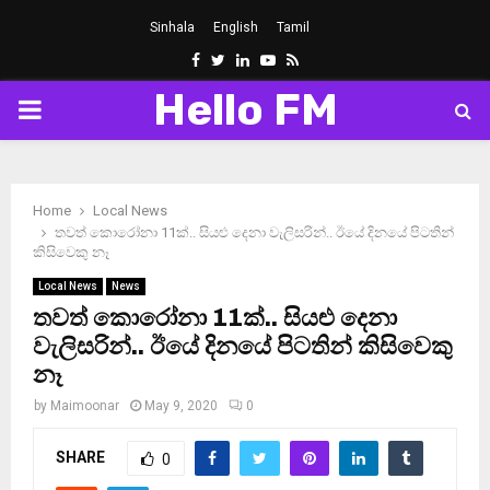
Sinhala
English
Tamil
Facebook
Twitter
Linkedin
Youtube
Rss
Hello FM
PRIMARY
MENU
Home
Local News
තවත් කොරෝනා 11ක්.. සියළු දෙනා වැලිසරින්.. ඊයේ දිනයේ පිටතින්
කිසිවෙකු නෑ
Local News
News
තවත් කොරෝනා 11ක්.. සියළු දෙනා
වැලිසරින්.. ඊයේ දිනයේ පිටතින් කිසිවෙකු
නෑ
by
Maimoonar
May 9, 2020
0
SHARE
0