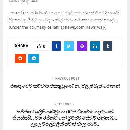
දක්වා ඉහල යයි.
කොරෝනා පරීක්ෂණ දහසකට වැඩි ප්‍රමාණයක් ඊයේ දිනයේදී
සිදු කර ඇති බව වෛද්‍ය අනිල් ජාසිංහ මහතා සඳහන් කළේය.
(under the courtesy of lankacnews.com news web)
SHARE
0
PREVIOUS POST
එකතු වෙමු කිව්වාම එකතු වුණේ නෑ ෆ්ලෑෂ් බැක් රොෂාන්
NEXT POST
සජිත්ගේ ඉංග‍්‍රිසි පණිවුඩය රටත් හිනස්සා ලෝකයත්
හිනස්සයි.. මහ රැජිනට හෝ ට‍්‍රම්ප්ට තේරුම් ගන්න බෑ..
උසුලු විසිලුවලින් සමාජ ජාලා පිරේ..