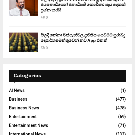
ජයකොඩිගෙන් ජනාධිපති කොමිසම පැය දෙකක්
ප්‍රශ්න කරයි
0
මිලදී ගන්නා මත්පැන්වල ප්‍රමිතිය සෙවීමට සුරාබදු
දෙපාර්තමේන්තුවෙන් නව App එකක්
0
Categories
AI News
(1)
Business
(477)
Business News
(478)
Entertainment
(69)
Entertainment News
(71)
International News
(333)