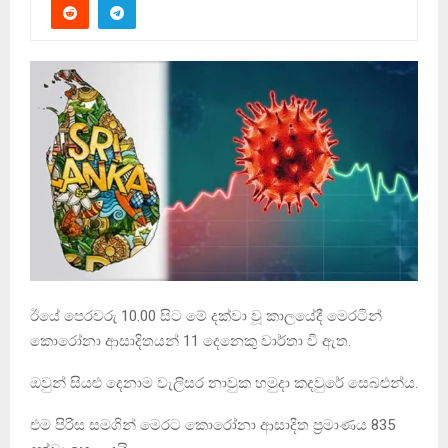
ඊයේ පෙරවරු 10.00 සිට මේ දක්වා වූ කාලයේදී මෙරටින්
කොරෝනා ආසාදිතයන් 11 දෙනෙකු වාර්තා වී ඇත.
ඔවුන් සියළු දෙනාම වැලිසර නාවුක හමුදා කදවුරේ සෙබළුන්ය.
එම පිරිස සමගින් මෙරට කොරෝනා ආසාදිත ප‍්‍රමාණය 835