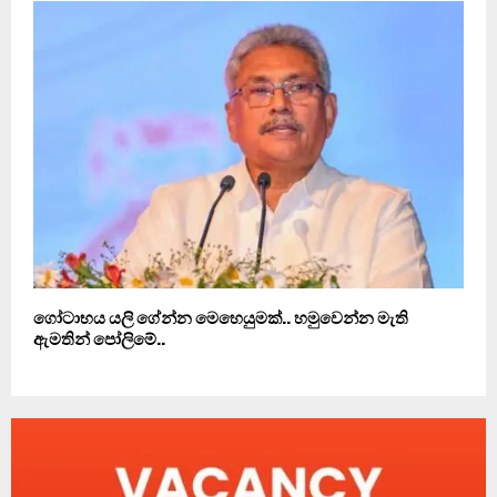
ගෝටාභය යලි ගේන්න මෙහෙයුමක්.. හමුවෙන්න මැති
ඇමතින් පෝලිමේ..