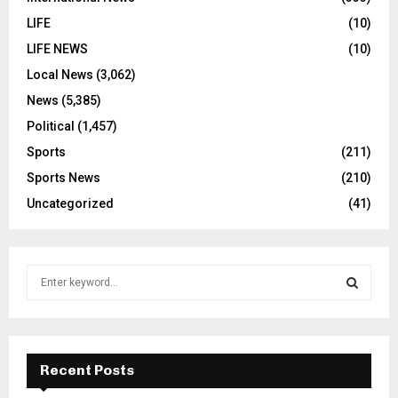
LIFE
(10)
LIFE NEWS
(10)
Local News
(3,062)
News
(5,385)
Political
(1,457)
Sports
(211)
Sports News
(210)
Uncategorized
(41)
S
e
a
S
r
c
E
h
Recent Posts
f
A