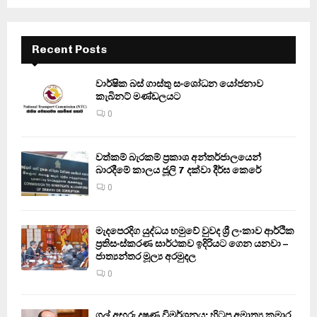
Recent Posts
වාර්ෂික බස් ගාස්තු සංශෝධන යෝජනාව
කැබිනට් මණ්ඩලයට
0
වත්කම් බැරකම් ප්‍රකාශ අන්තර්ජාලයෙන්
බාරදීමේ කාලය ජූලි 7 දක්වා දීර්ඝ කෙරේ
0
මැදපෙරදිග යුද්ධය හමුවේ වුවද ශ්‍රී ලංකාව ආර්ථික
ප්‍රතිසංස්කරණ සාර්ථකව ඉදිරියට ගෙන යනවා –
ජාත්‍යන්තර මූල්‍ය අරමුදල
0
ගල් අඟුරු දූෂණ විමර්ශනය: හිටපු අමාත්‍ය කුමාර