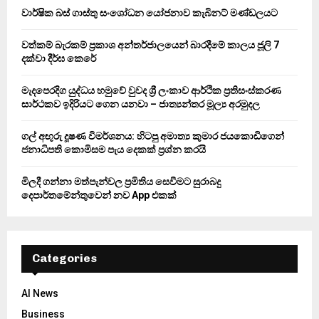
o
වාර්ෂික බස් ගාස්තු සංශෝධන යෝජනාව කැබිනට් මණ්ඩලයට
r
R
:
වත්කම් බැරකම් ප්‍රකාශ අන්තර්ජාලයෙන් බාරදීමේ කාලය ජූලි 7
C
දක්වා දීර්ඝ කෙරේ
H
මැදපෙරදිග යුද්ධය හමුවේ වුවද ශ්‍රී ලංකාව ආර්ථික ප්‍රතිසංස්කරණ
සාර්ථකව ඉදිරියට ගෙන යනවා – ජාත්‍යන්තර මූල්‍ය අරමුදල
ගල් අඟුරු දූෂණ විමර්ශනය: හිටපු අමාත්‍ය කුමාර ජයකොඩිගෙන්
ජනාධිපති කොමිසම පැය දෙකක් ප්‍රශ්න කරයි
මිලදී ගන්නා මත්පැන්වල ප්‍රමිතිය සෙවීමට සුරාබදු
දෙපාර්තමේන්තුවෙන් නව App එකක්
Categories
AI News
Business