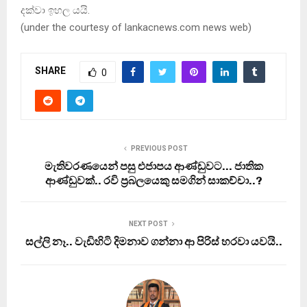
දක්වා ඉහල යයි.
(under the courtesy of lankacnews.com news web)
SHARE
0
PREVIOUS POST
මැතිවරණයෙන් පසු එජාපය ආණ්ඩුවට… ජාතික
ආණ්ඩුවක්.. රවි ප‍්‍රබලයෙකු සමගින් සාකච්චා..?
NEXT POST
සල්ලි නෑ.. වැඩිහිටි දිමනාව ගන්නා ආ පිරිස් හරවා යවයි..