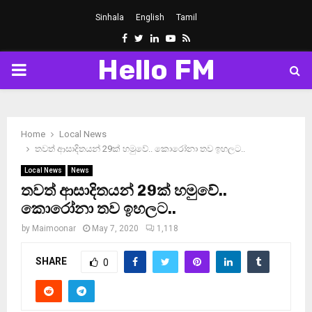
Sinhala
English
Tamil
Facebook
Twitter
Linkedin
Youtube
Rss
Hello FM
PRIMARY
MENU
Home
Local News
තවත් ආසාදිතයන් 29ක් හමුවේ.. කොරෝනා තව ඉහලට..
Local News
News
තවත් ආසාදිතයන් 29ක් හමුවේ..
කොරෝනා තව ඉහලට..
by
Maimoonar
May 7, 2020
1,118
SHARE
0