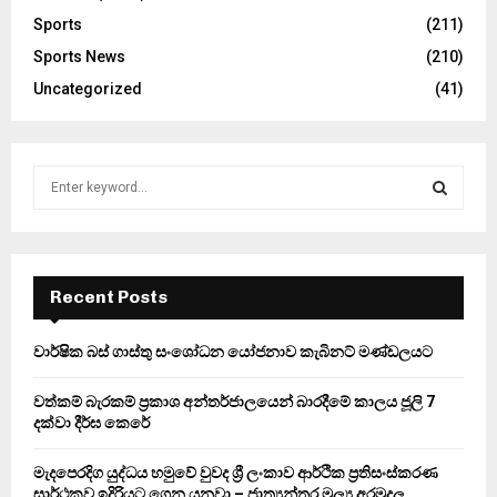
Sports
(211)
Sports News
(210)
Uncategorized
(41)
S
e
a
S
r
c
E
h
Recent Posts
f
A
o
වාර්ෂික බස් ගාස්තු සංශෝධන යෝජනාව කැබිනට් මණ්ඩලයට
r
R
:
වත්කම් බැරකම් ප්‍රකාශ අන්තර්ජාලයෙන් බාරදීමේ කාලය ජූලි 7
C
දක්වා දීර්ඝ කෙරේ
H
මැදපෙරදිග යුද්ධය හමුවේ වුවද ශ්‍රී ලංකාව ආර්ථික ප්‍රතිසංස්කරණ
සාර්ථකව ඉදිරියට ගෙන යනවා – ජාත්‍යන්තර මූල්‍ය අරමුදල