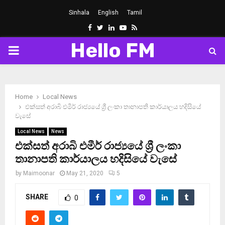
Sinhala
English
Tamil
Facebook
Twitter
Linkedin
Youtube
Rss
Hello FM
PRIMARY
MENU
Home
Local News
එක්සත් අරාබි එමීර් රාජ්‍යයේ ශ්‍රී ලංකා තානාපති කාර්යාලය හදිසියේ
වැසේ
Local News
News
එක්සත් අරාබි එමීර් රාජ්‍යයේ ශ්‍රී ලංකා
තානාපති කාර්යාලය හදිසියේ වැසේ
by
Maimoonar
May 21, 2020
5
SHARE
0