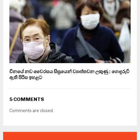
චීනයේ නව වෛරසය සිඝ්‍රයෙන් ව්‍යාප්තවන ලකුණු : ගොදුරුවි
ඇති පිරිස ඉහළට
5 COMMENTS
Comments are closed.