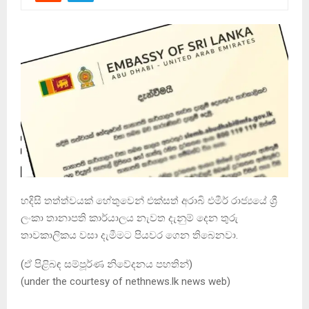
හදිසි තත්ත්වයක් හේතුවෙන් එක්සත් අරාබි එමීර් රාජ්‍යයේ ශ්‍රී
ලංකා තානාපති කාර්යාලය නැවත දැනුම් දෙන තුරු
තාවකාලිකය වසා දැමීමට පියවර ගෙන තිබෙනවා.
(ඒ පිළිබඳ සම්පූර්ණ නිවේදනය පහතින්)
(under the courtesy of nethnews.lk news web)