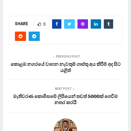
SHARE
0
PREVIOUS POST
කොළඹ නගරයේ වාහන නැවතුම් ගාස්තු අය කිරීම් අද සිට
යළිත්
NEXT POST
මැතිවරණ කොමිසමේ ලිපියෙන් තවත් 5000ක් ගෙවීම
නතර කරයි