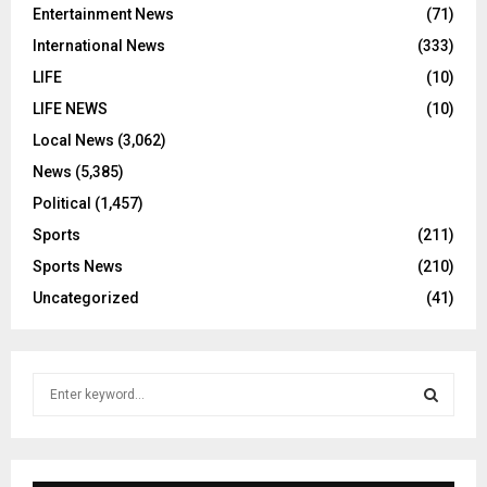
Entertainment News
(71)
International News
(333)
LIFE
(10)
LIFE NEWS
(10)
Local News
(3,062)
News
(5,385)
Political
(1,457)
Sports
(211)
Sports News
(210)
Uncategorized
(41)
S
e
a
S
r
c
E