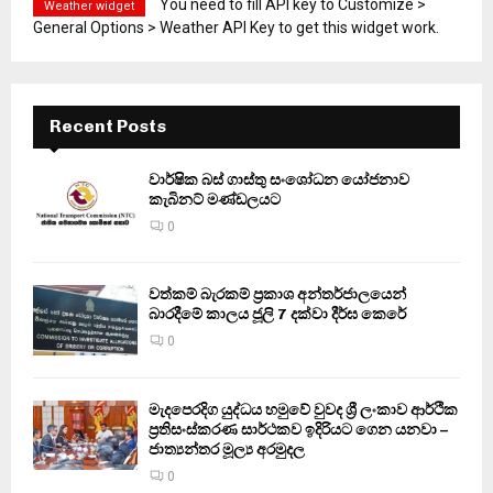
You need to fill API key to Customize >
Weather widget
General Options > Weather API Key to get this widget work.
Recent Posts
වාර්ෂික බස් ගාස්තු සංශෝධන යෝජනාව
කැබිනට් මණ්ඩලයට
0
වත්කම් බැරකම් ප්‍රකාශ අන්තර්ජාලයෙන්
බාරදීමේ කාලය ජූලි 7 දක්වා දීර්ඝ කෙරේ
0
මැදපෙරදිග යුද්ධය හමුවේ වුවද ශ්‍රී ලංකාව ආර්ථික
ප්‍රතිසංස්කරණ සාර්ථකව ඉදිරියට ගෙන යනවා –
ජාත්‍යන්තර මූල්‍ය අරමුදල
0