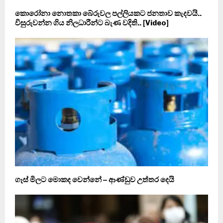
කොරෝනා නොතකා බේරුවල පල්ලියකට ජනතාව කැදවයි..
විසුරුවන්න ගිය නිලධාරීන්ට බැණ වදිති.. [Video]
ගෑස් මිලට මොකද වෙන්නේ – ආණ්ඩුව උත්තර දෙයි