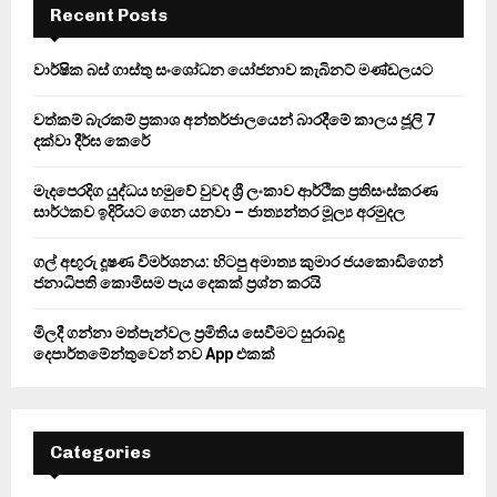
h
Recent Posts
f
A
o
වාර්ෂික බස් ගාස්තු සංශෝධන යෝජනාව කැබිනට් මණ්ඩලයට
r
R
:
වත්කම් බැරකම් ප්‍රකාශ අන්තර්ජාලයෙන් බාරදීමේ කාලය ජූලි 7
C
දක්වා දීර්ඝ කෙරේ
H
මැදපෙරදිග යුද්ධය හමුවේ වුවද ශ්‍රී ලංකාව ආර්ථික ප්‍රතිසංස්කරණ
සාර්ථකව ඉදිරියට ගෙන යනවා – ජාත්‍යන්තර මූල්‍ය අරමුදල
ගල් අඟුරු දූෂණ විමර්ශනය: හිටපු අමාත්‍ය කුමාර ජයකොඩිගෙන්
ජනාධිපති කොමිසම පැය දෙකක් ප්‍රශ්න කරයි
මිලදී ගන්නා මත්පැන්වල ප්‍රමිතිය සෙවීමට සුරාබදු
දෙපාර්තමේන්තුවෙන් නව App එකක්
Categories