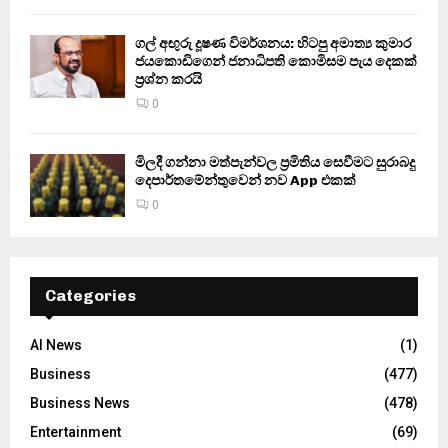
ගල් අඟුරු දූෂණ විමර්ශනය: හිටපු අමාත්‍ය කුමාර
ජයකොඩිගෙන් ජනාධිපති කොමිසම පැය දෙකක්
ප්‍රශ්න කරයි
0
මිලදී ගන්නා මත්පැන්වල ප්‍රමිතිය සෙවීමට සුරාබදු
දෙපාර්තමේන්තුවෙන් නව App එකක්
0
Categories
AI News
(1)
Business
(477)
Business News
(478)
Entertainment
(69)