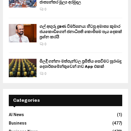
ජාත්‍යන්තර මූල්‍ය අරමුදල
0
ගල් අඟුරු දූෂණ විමර්ශනය: හිටපු අමාත්‍ය කුමාර
ජයකොඩිගෙන් ජනාධිපති කොමිසම පැය දෙකක්
ප්‍රශ්න කරයි
0
මිලදී ගන්නා මත්පැන්වල ප්‍රමිතිය සෙවීමට සුරාබදු
දෙපාර්තමේන්තුවෙන් නව App එකක්
0
Categories
AI News
(1)
Business
(477)