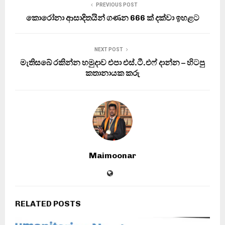
PREVIOUS POST
කොරෝනා ආසාදිතයින් ගණන 666 ක් දක්වා ඉහළට
NEXT POST
මැතිසබේ රකින්න හමුදාව එපා එස්.ටී.එෆ් දාන්න – හිටපු
කතානායක කරු
Maimoonar
RELATED POSTS