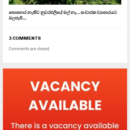
පොහොර නැතිව නුවරඑලියේ මල් නෑ… සංචාරක ව්‍යාපාරයට
බලපෑම්…
3 COMMENTS
Comments are closed.