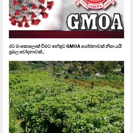
රට බංකොලොක් වීමට හේතුව GMOA යෝජනාවක් නිසා යයි
ප‍්‍රබල චෝදනාවක්..