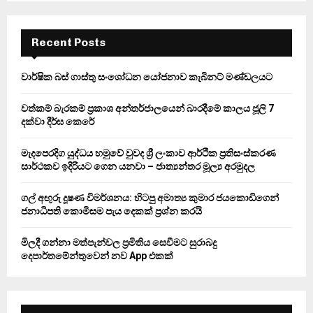
S
r
c
E
h
Recent Posts
f
A
o
වාර්ෂික බස් ගාස්තු සංශෝධන යෝජනාව කැබිනට් මණ්ඩලයට
r
R
:
වත්කම් බැරකම් ප්‍රකාශ අන්තර්ජාලයෙන් බාරදීමේ කාලය ජූලි 7
C
දක්වා දීර්ඝ කෙරේ
H
මැදපෙරදිග යුද්ධය හමුවේ වුවද ශ්‍රී ලංකාව ආර්ථික ප්‍රතිසංස්කරණ
සාර්ථකව ඉදිරියට ගෙන යනවා – ජාත්‍යන්තර මූල්‍ය අරමුදල
ගල් අඟුරු දූෂණ විමර්ශනය: හිටපු අමාත්‍ය කුමාර ජයකොඩිගෙන්
ජනාධිපති කොමිසම පැය දෙකක් ප්‍රශ්න කරයි
මිලදී ගන්නා මත්පැන්වල ප්‍රමිතිය සෙවීමට සුරාබදු
දෙපාර්තමේන්තුවෙන් නව App එකක්