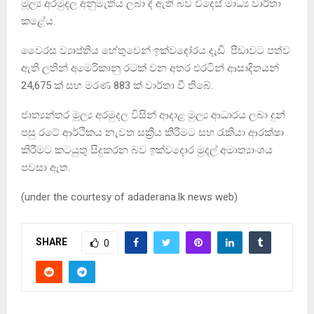
මූල්‍ය අරමුදල අනුමැතිය ලබා දී ඇති බව විදෙස් මාධ්‍ය වාර්තා
කළේය.
වෛරස ව්‍යාප්තිය හේතුවෙන් ඉක්වදෝරය දැඩි පීඩාවට පත්ව
ඇති ලතින් අමෙරිකානු රටක් වන අතර එරටින් ආසාදිතයන්
24,675 ක් සහ මරණ 883 ක් වාර්තා වී තිබේ.
ජාත්‍යන්තර මූල්‍ය අරමුදල විසින් ආදාළ මුල්‍ය ආධාරය ලබා දුන්
පසු රටේ ආර්ථිකය නැවත සක්‍රීය කිරීමට සහ රැකියා ආරක්ෂා
කිරීමට කටයුතු සිදුකරන බව ඉක්වදොර මුදල් අමාත්‍යාංශය
පවසා ඇත.
(under the courtesy of adaderana.lk news web)
SHARE
0