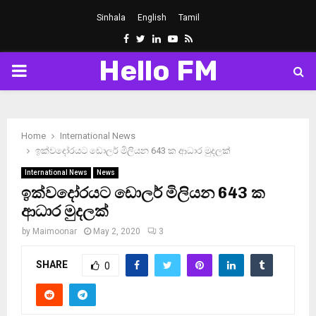
Sinhala
English
Tamil
Facebook
Twitter
Linkedin
Youtube
Rss
Hello FM
PRIMARY
MENU
Home
International News
ඉක්වදෝරයට ඩොලර් මිලියන 643 ක ආධාර මුදලක්
International News
News
ඉක්වදෝරයට ඩොලර් මිලියන 643 ක
ආධාර මුදලක්
by
Maimoonar
May 2, 2020
3
SHARE
0