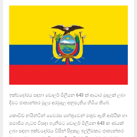
ඉක්වදෝරය සඳහා ඩොලර් මිලියන 643 ක් ආධාර මුදලක් ලබා
දිමට ජාත්‍යන්තර මූල්‍ය අරමුදල අනුමැතිය හිමිය තිබේ.
කොවිඩ් නයින්ටීන් වෛරස හේතුවෙන් මතුව ඇති ආර්ථික හා
සමාජිය ගැටළු විසඳා ගැනිමට ඩොලර් මිලියන 643 ක ණයක්
ලබා සඳහා ඉක්වදෝරය විසින් සිදුකළ ඉල්ලීමකට ජාත්‍යන්තර