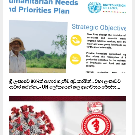
ශ‍්‍රී ලංකාවේ 86%ක් ආහාර ගැනීම අඩු කරමින්.. වහා ලංකාවට
ආධාර කරන්න..- UN ලෝකයෙන් කල ආයාචනය මෙන්න…