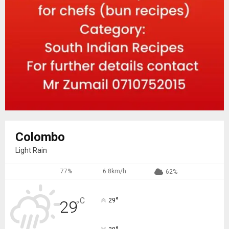
Colombo
Light Rain
77%
6.8km/h
62%
°
C
29
29
°