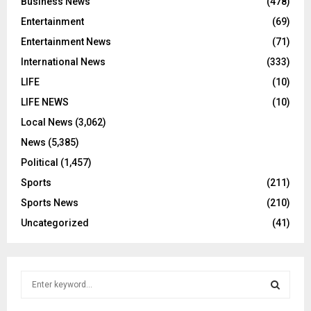
Business News
(478)
Entertainment
(69)
Entertainment News
(71)
International News
(333)
LIFE
(10)
LIFE NEWS
(10)
Local News
(3,062)
News
(5,385)
Political
(1,457)
Sports
(211)
Sports News
(210)
Uncategorized
(41)
S
e
a