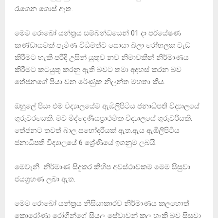
රැගෙන ගොස් ඇත.
මෙම රොබෝ යන්ත්‍රය සම්බන්ධයෙන් 01 දා පර්යේෂණ
කණ්ඩායමක් පැමිණ විධිමත්ව සොයා බලා රෝහලක වැඩ
කිරීමට හැකි පරිදි උසින් යුතුව නව නිමාවකින් නිර්මාණය
කිරීමට කටයුතු කරනු ඇති බවට තමා අදහස් කරන බව
තේජනගේ පියා වන රේණුක නිලන්ත මහතා කීය.
ඔහුලේ පියා එම විද්‍යාලයේම ඇඹිලිපිටිය ජනාධිපති විද්‍යාලයේ
ගුරුවරයෙකි. මව මිද්දෙණියප්‍රාථමික විද්‍යාලයේ ගුරුවරියකි.
තේජනට තවත් බාල සහෝදරියක් ඇත.ඇය ඇඹිලිපිටිය
ජනාධිපති විද්‍යාලයේ 6 ශ්‍රේණියේ ඉගනුම ලබයි.
මෙවැනි නිර්මාණ සිදුකර කිහිප අවස්ථාවකම මෙම සිසුවා
ජයග්‍රහණ ලබා ඇත.
මෙම රොබෝ යන්ත්‍රය නිසියාකාරව නිර්මාණය කලහොත්
කොරෝණා රෝගීන්ගේ සියලු සේවාවන් කල හැකි බව සිසුවා