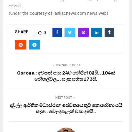
පවසයි.
(under the courtesy of lankacnews.com news web)
SHARE
0
PREVIOUS POST
Corona : අවසන් පැය 24ට රෝගීන් 02යි.. 104ක්
රෝහල්වල… සැක සහිත 173යි.
NEXT POST
දඹුල්ල ආර්තික මධ්‍යස්ථාන සේවකයෙකුට කොරෝනා යයි
සැක.. වෙලදසැලක් වසා දමයි..