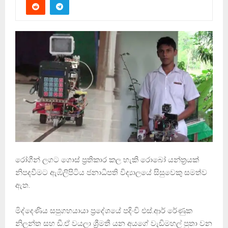
රෝගීන් ලගට ගොස් ප්‍රතිකාර කල හැකි රොබෝ යන්ත්‍රයක්
නිපදවීමට ඇඹිලිපිටිය ජනාධිපති විද්‍යාලයේ සිසුවෙකු සමත්ව
ඇත.
මිද්දෙණිය සපුගහයායා ප්‍රදේශයේ පදිංචි එස්.ආර් රේණුක
නිලන්ත සහ ඩී.ඒ වයලා ශ්‍රීමතී යන අයගේ වැඩිමහල් පුතා වන