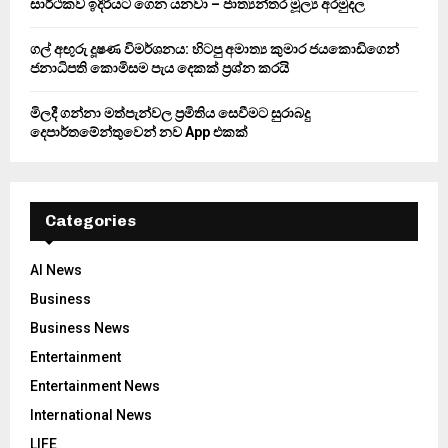
සාර්ථකව ඉදිරියට ගෙන යනවා – ජාත්‍යන්තර මූල්‍ය අරමුදල
ගල් අඟුරු දූෂණ විමර්ශනය: හිටපු අමාත්‍ය කුමාර ජයකොඩිගෙන්
ජනාධිපති කොමිසම පැය දෙකක් ප්‍රශ්න කරයි
මිලදී ගන්නා මත්පැන්වල ප්‍රමිතිය සෙවීමට සුරාබදු
දෙපාර්තමේන්තුවෙන් නව App එකක්
Categories
AI News
Business
Business News
Entertainment
Entertainment News
International News
LIFE