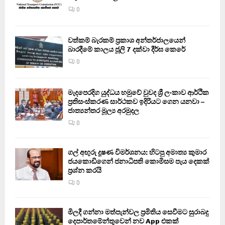
0
වත්කම් බැරකම් ප්‍රකාශ අන්තර්ජාලයෙන්
බාරදීමේ කාලය ජූලි 7 දක්වා දීර්ඝ කෙරේ
0
මැදපෙරදිග යුද්ධය හමුවේ වුවද ශ්‍රී ලංකාව ආර්ථික
ප්‍රතිසංස්කරණ සාර්ථකව ඉදිරියට ගෙන යනවා –
ජාත්‍යන්තර මූල්‍ය අරමුදල
0
ගල් අඟුරු දූෂණ විමර්ශනය: හිටපු අමාත්‍ය කුමාර
ජයකොඩිගෙන් ජනාධිපති කොමිසම පැය දෙකක්
ප්‍රශ්න කරයි
0
මිලදී ගන්නා මත්පැන්වල ප්‍රමිතිය සෙවීමට සුරාබදු
දෙපාර්තමේන්තුවෙන් නව App එකක්