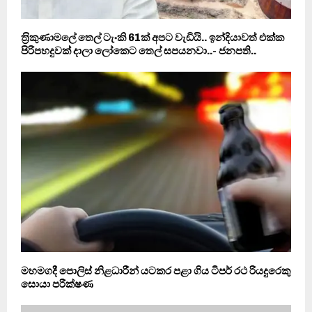
ත‍්‍රිකුණාමලේ තෙල් ටැංකි 61ක් අපට වැඩියි.. ඉන්දියාවත් එක්ක
පිරිපහදුවක් දාලා ලෝකෙට තෙල් සපයනවා..- ජනපති..
මහමගදී පොලිස් නිළධාරීන් යටකර පළා ගිය ටිපර් රථ රියදුරෙකු
සොයා පරීක්ෂණ