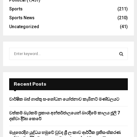
Sports
(211)
Sports News
(210)
Uncategorized
(41)
S
e
a
S
r
c
E
h
Recent Posts
f
A
o
වාර්ෂික බස් ගාස්තු සංශෝධන යෝජනාව කැබිනට් මණ්ඩලයට
r
R
:
වත්කම් බැරකම් ප්‍රකාශ අන්තර්ජාලයෙන් බාරදීමේ කාලය ජූලි 7
C
දක්වා දීර්ඝ කෙරේ
H
මැදපෙරදිග යුද්ධය හමුවේ වුවද ශ්‍රී ලංකාව ආර්ථික ප්‍රතිසංස්කරණ