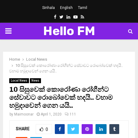
Sinhala
English
Tamil
Facebook
Twitter
Linkedin
Youtube
Rss
Hello FM
PRIMARY
MENU
Home
Local News
10 සිසුවෙක් කොරෝණා රෝගීන්ට සේවාවට රොබෝවෙක් හදයි..
වහාම හමුදාවෙන් ගෙන යයි..
Local News
News
10 සිසුවෙක් කොරෝණා රෝගීන්ට
සේවාවට රොබෝවෙක් හදයි.. වහාම
හමුදාවෙන් ගෙන යයි..
by
Maimoonar
April 1, 2020
111
SHARE
0