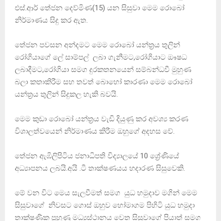
එස්.ආර් තේජන දෙව්මිණ(15) යන සිසුවා මෙම රොබෝ
නිර්මාණය සිදු කර ඇත.
තේජන පවසන අන්දමට මෙම රො‍බෝ යන්ත්‍රය තුලින්
රෝගියාගේ ලේ සාම්පල් ලබා ගැනීමට,රෝගියාට ඖෂධ
ලබාදීමට,රෝගියා සමග දුරකතනයෙන් සම්බන්ධවී මුහුණ
බලා කතාකිරීම සහ තවත් බොහෝ කාරණා මෙම රොබෝ
යන්ත්‍රය තුලින් සිදුකල හැකි බවයි.
මෙම කුඩා රොබෝ යන්ත්‍රය වැඩි දියුණු කර අවශ්‍ය කරණ
විශාලත්වයෙන් නිර්මාණය කිරීම ඔහුගේ අදහස වේ.
තේජන ඇඹිලිපිටිය ජනාධිපති විද්‍යාලයේ 10 ශ්‍රේණියේ
අධ්‍යාපනය ලබයි.අයි .ටී තාක්ෂණයය හදාරණ සිසුවෙකි.
මේ වන විට මෙය සැලවීමත් සමග යුධ හමුදාව මගින් මෙම
සිසුවාගේ නිවසට ගොස් ඔහුව හෝමාගම පිහිටි යුධ හමුදා
තාක්ෂණික පුහුණු මධ්‍යස්ථානය වෙත සිසුවාගේ පියාත් සමග