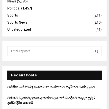
News
(5,385)
Political
(1,457)
Sports
(211)
Sports News
(210)
Uncategorized
(41)
S
e
a
S
r
c
E
h
Recent Posts
f
A
o
වාර්ෂික බස් ගාස්තු සංශෝධන යෝජනාව කැබිනට් මණ්ඩලයට
r
R
:
වත්කම් බැරකම් ප්‍රකාශ අන්තර්ජාලයෙන් බාරදීමේ කාලය ජූලි 7
C
දක්වා දීර්ඝ කෙරේ