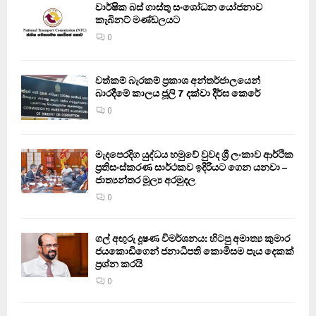
වාර්ෂික බස් ගාස්තු සංශෝධන යෝජනාව
කැබිනට් මණ්ඩලයට
0
වත්කම් බැරකම් ප්‍රකාශ අන්තර්ජාලයෙන්
බාරදීමේ කාලය ජූලි 7 දක්වා දීර්ඝ කෙරේ
0
මැදපෙරදිග යුද්ධය හමුවේ වුවද ශ්‍රී ලංකාව ආර්ථික
ප්‍රතිසංස්කරණ සාර්ථකව ඉදිරියට ගෙන යනවා –
ජාත්‍යන්තර මූල්‍ය අරමුදල
0
ගල් අඟුරු දූෂණ විමර්ශනය: හිටපු අමාත්‍ය කුමාර
ජයකොඩිගෙන් ජනාධිපති කොමිසම පැය දෙකක්
ප්‍රශ්න කරයි
0