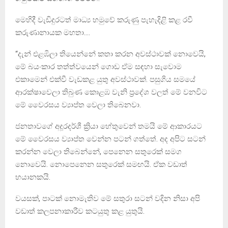
මෙහිදී වැඩිදුරටත් මාධ්‍ය හමුවේ කරුණු පැහැදිළි කළ රවී
කරුණානායක මහතා….
“දැන් එළඹිලා තියෙන්නේ කතා කරන අවස්ථාවක් නොවෙයි,
මේ බයංකාර තත්ත්වයෙන් ගොඩ ඒම සඳහා සැවොම
එකාමෙන් එක්වී වැඩකළ යුතු අවස්ථාවක්. පසුගිය සමයේ
ආරක්ෂාවෙලා තිබුණ කොළඹ වැනි ප්‍රදේශ වලත් මේ වනවිට
මේ වෛරසය ව්‍යාප්ත වෙලා තිබෙනවා.
ජනතාවගේ අදූරදර්ශී ක්‍රියා හේතුවෙන් තමයි මේ ආකාරයට
මේ වෛරසය ව්‍යාප්ත වෙන්න පටන් ගත්තේ. අද අපිට සටන්
කරන්න වෙලා තිබෙන්නේ, පෙනෙන සතුරෙක් සමග
නොවෙයි. නොපෙනෙන සතුරෙක් සමඟයි. ඒක වඩාත්
භයානකයි.
වයසක්, පාටක් නොමැතිව මේ සතුරා සටන් වදින නිසා අපි
වඩාත් කලපනාකාරීව කටයුතු කළ යුතුයි.