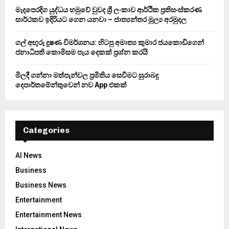
H
මැදපෙරදිග යුද්ධය හමුවේ වුවද ශ්‍රී ලංකාව ආර්ථික ප්‍රතිසංස්කරණ
සාර්ථකව ඉදිරියට ගෙන යනවා – ජාත්‍යන්තර මූල්‍ය අරමුදල
ගල් අඟුරු දූෂණ විමර්ශනය: හිටපු අමාත්‍ය කුමාර ජයකොඩිගෙන්
ජනාධිපති කොමිසම පැය දෙකක් ප්‍රශ්න කරයි
මිලදී ගන්නා මත්පැන්වල ප්‍රමිතිය සෙවීමට සුරාබදු
දෙපාර්තමේන්තුවෙන් නව App එකක්
Categories
AI News
Business
Business News
Entertainment
Entertainment News