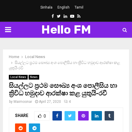
Sinhala
English
Tamil
Facebook
Twitter
Linkedin
Youtube
Rss
Hello FM
PRIMARY
MENU
Home
Local News
සියල්ලට ප්‍රථම සෞඛ්‍ය අංශ පොලීසිය හා ත්‍රිවිධ හමුදාව ආරක්ෂා කළ
යුතුයි-රවී
Local News
News
සියල්ලට ප්‍රථම සෞඛ්‍ය අංශ පොලීසිය හා
ත්‍රිවිධ හමුදාව ආරක්ෂා කළ යුතුයි-රවී
by
Maimoonar
April 27, 2020
4
SHARE
0