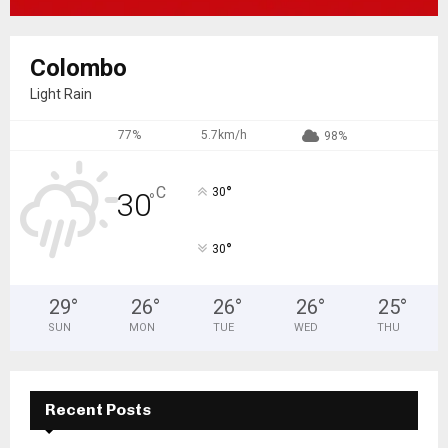
Colombo
Light Rain
77%
5.7km/h
98%
°
C
30
30
°
°
30
29
°
26
°
26
°
26
°
25
°
SUN
MON
TUE
WED
THU
Recent Posts