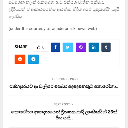
මෙතෙක් කලක් රැකගෙන ආව එක්සත් ජාතික පක්ෂය,
ඉදිරියටත් ඒ ආකාරයෙන්ම ආරක්ෂා කිරීම අපේ යුතුකමයි” යැයි
පැවසීය.
(under the courtesy of adaderana.lk news web)
SHARE
0
PREVIOUS POST
රත්නපුරයට ආ වැලිසර සෙබළු දෙදෙනෙකුට කොරෝනා..
NEXT POST
කොරෝනා ආසාදනයෙන් බ්‍රිතාන්‍යයේදී ලාංකිකයින් 25ක්
මිය යති..