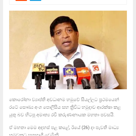
කොරෝනා ව්‍යාප්ති අවධානම හමුවේ සියල්ලට ප්‍රථමයෙන්
රටේ සෞඛ්‍ය අංශ පොලිසිය සහ ත්‍රිවිධ හමුදාව ආරක්ෂා කළ
යුතු බව හිටපු අමාත්‍ය රවී කරුණානායක මහතා පවසයි.
ඒ මහතා මෙම අදහස් පළ කළේ, ඊයේ (26) දා පැවති මාධ්‍ය
හමුවකට සහභාගි වෙමිනි.