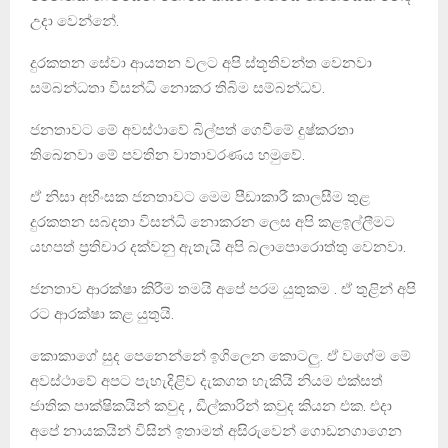
උදා වෙන්නේ.
දුරකතන සේවා ආයතන වලට අපි ස්තූතිවන්ත වෙනවා
සම්බන්ධතා විසන්ධි නොකර තිබිම සම්බන්ධව.
ජනතාවට මේ අවස්ථාවේ බිල්පත් ගෙවීමේ දුෂ්කරතා
තිබෙනවා මේ පවතින වාතාවරණය හමුවේ.
ඒ නිසා අහිංසක ජනතාවට මෙම පීඩාකාරී කාලසීම තුළ
දුරකතන සබදතා විසන්ධි නොකරන ලෙස අපි කළඉල්ලීමට
යහපත් ප්‍රතිචාර දක්වනු ඇතැයි අපි බලාපොරොත්තු වෙනවා.
ජනතාව ආරක්ෂා කිරීම තමයි අපේ පරම යුතුකම . ඒ තුළින් අපි
රට ආරක්ෂා කළ යුතුයි.
කොකාගේ සුද පෙනෙන්නේ ඉගිලෙන කොටලු. ඒ වගේම මේ
අවස්ථාවේ අපට පැහැදිළිව දැකගත හැකියි නියම එක්සත්
ජාතික පාක්ෂිකයින් කවුද , ඩීල්කාරින් කවුද කියන එක. එදා
අපේ නායකයින් විසින් ඉතාමත් අසිරුවෙන් ගොඩනගාගෙන