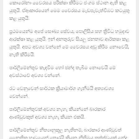
කොරෝනා වෛරසය පරීක්ෂා කිරීමට ජංගම ස්ථාන ඇති කළ
යුතුයි. ඒආකාරයෙන් මෙම වෛරසය මැඩපැවැත්වීඹට කටයුතු
කළ යුතුයි.
ප්‍රථමයෙන්ම අපේ සෞඛ්‍ය සේවය, පොලිසිය සහ ත්‍රිවිධ හමුදාව
ආරක්ෂා කළ යුතුයි. ඉන් අනතුරුව සියලු ජනතාව ආර්කෂා කළ
යුතුයි. අපට අවශ්‍ය වන්නේ මේ වෛරසය අඩු කිරීම නොවෙයි,
නැති කිරීමයි.
පාර්ලිමේන්තුව කැඳවීම හෝ ඡන්ද තැබීම නොවෙයි මේ
අවස්ථාවේ අවශ්‍ය වන්නේ.
රට වෙනුවෙන් සාර්ථක ක්‍රියාමාර්ග ගැනීමයි අත්‍යාවශ්‍ය
වෙන්නේ.
පාර්ලිමේන්තුවක් අවශ්‍ය නැහැ කියන්නේ බාරකාර
ආණ්ඩුවකුත් අවශ්‍ය නැහැ කියන එකයි.
පාර්ලිමේන්තුව නීත්‍යානුකූල නැතිනම්, බාරකාර ආණ්ඩුවත්
නෛතික භාවයෙන් තොරයි කියන නීතිමය තත්ත්වයක් නේද