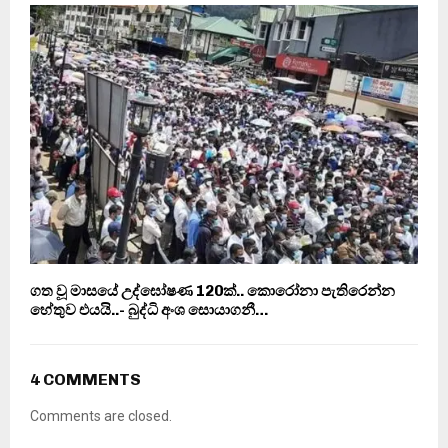
ගත වූ මාසයේ උද්ඝෝෂණ 120ක්.. කොරෝනා පැතිරෙන්න
හේතුව එයයි..- බුද්ධි අංශ සොයාගනී…
4 COMMENTS
Comments are closed.