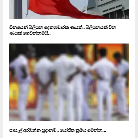
චීනයෙන් බිලියන දෙකහමාරක ණයක්.. බිලියනයක් චීන
ණයක් ගෙවන්නමයි..
පාසැල් අරඹන්න සූදානම්.. යෝජිත ක‍්‍රමය මෙන්න…