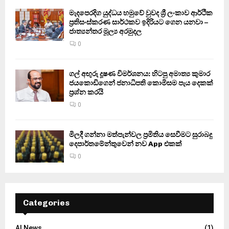
මැදපෙරදිග යුද්ධය හමුවේ වුවද ශ්‍රී ලංකාව ආර්ථික
ප්‍රතිසංස්කරණ සාර්ථකව ඉදිරියට ගෙන යනවා –
ජාත්‍යන්තර මූල්‍ය අරමුදල
0
ගල් අඟුරු දූෂණ විමර්ශනය: හිටපු අමාත්‍ය කුමාර
ජයකොඩිගෙන් ජනාධිපති කොමිසම පැය දෙකක්
ප්‍රශ්න කරයි
0
මිලදී ගන්නා මත්පැන්වල ප්‍රමිතිය සෙවීමට සුරාබදු
දෙපාර්තමේන්තුවෙන් නව App එකක්
0
Categories
AI News
(1)