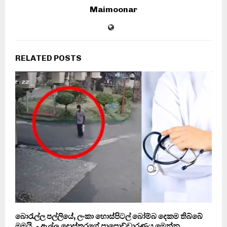
Maimoonar
RELATED POSTS
බොරැල්ල පල්ලියේ, ලංකා හොස්පිටල් බෝම්බ දෙකම තිබ්බේ
මමයි..- ඇල්ලූ දොස්තරගේ පාපොච්චාරණය මෙන්න…