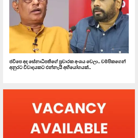
ජවිපෙ අද සේනාධිපතිගේ ප‍්‍රචාරක අංශය වෙලා.. චම්පිකගෙන්
අනුරට විවාදයකට එන්නැයි අභියෝගයක්..