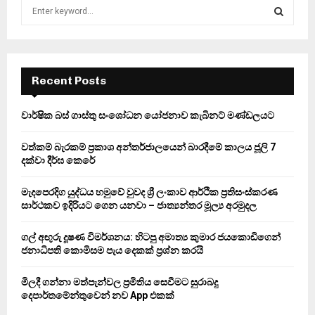
S
e
a
S
r
c
E
h
Recent Posts
f
A
o
වාර්ෂික බස් ගාස්තු සංශෝධන යෝජනාව කැබිනට් මණ්ඩලයට
r
R
:
වත්කම් බැරකම් ප්‍රකාශ අන්තර්ජාලයෙන් බාරදීමේ කාලය ජූලි 7
C
දක්වා දීර්ඝ කෙරේ
H
මැදපෙරදිග යුද්ධය හමුවේ වුවද ශ්‍රී ලංකාව ආර්ථික ප්‍රතිසංස්කරණ
සාර්ථකව ඉදිරියට ගෙන යනවා – ජාත්‍යන්තර මූල්‍ය අරමුදල
ගල් අඟුරු දූෂණ විමර්ශනය: හිටපු අමාත්‍ය කුමාර ජයකොඩිගෙන්
ජනාධිපති කොමිසම පැය දෙකක් ප්‍රශ්න කරයි
මිලදී ගන්නා මත්පැන්වල ප්‍රමිතිය සෙවීමට සුරාබදු
දෙපාර්තමේන්තුවෙන් නව App එකක්