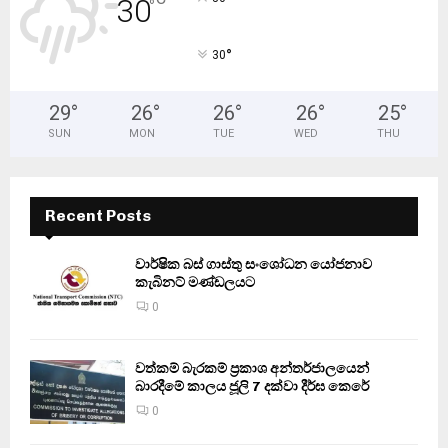
30
°
°
30
29
°
26
°
26
°
26
°
25
°
SUN
MON
TUE
WED
THU
Recent Posts
වාර්ෂික බස් ගාස්තු සංශෝධන යෝජනාව
කැබිනට් මණ්ඩලයට
0
වත්කම් බැරකම් ප්‍රකාශ අන්තර්ජාලයෙන්
බාරදීමේ කාලය ජූලි 7 දක්වා දීර්ඝ කෙරේ
0