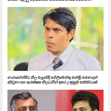
නාරාහේන්පිට නිල මැදුරේදී පාර්ලිමේන්තු මන්ත්‍රී රාමනාදන්
අර්චුනා සහ ආරක්ෂක නිලධාරීන් අතර උණුසුම් තත්ත්වයක්