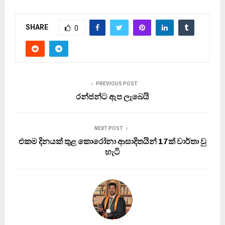
SHARE
0
PREVIOUS POST
රන්ජන්ට ඇප ලැබෙයි
NEXT POST
එකම දිනයක් තුළ කොරෝනා ආසාදිතයින් 17ක් වාර්තා වු
හැටි