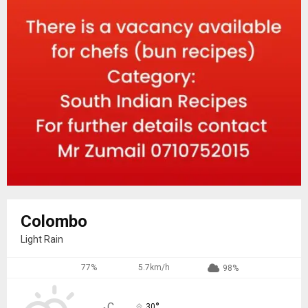
Colombo
Light Rain
77%
5.7km/h
98%
°
C
30