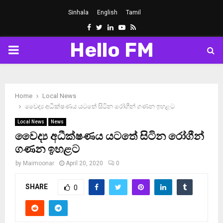
Sinhala
English
Tamil
Facebook
Twitter
Linkedin
Youtube
Rss
Hello FM
PRIMARY
MENU
Home
Local News
වෛද්‍ය අධීක්ෂණය යටතේ සිටින රෝගීන් ගණන ඉහළට
Local News
News
වෛද්‍ය අධීක්ෂණය යටතේ සිටින රෝගීන්
ගණන ඉහළට
by
Maimoonar
April 20, 2020
0
SHARE
0