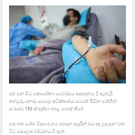
මේ වන විට කොරෝනා වෛරසය ආසාදනය වී ඇතැයි
තහවුරු නොවු වෛද්‍ය අධීක්ෂණය යටතේ සිටින රෝගීන්
සංඛ්‍යාව 192 ක් දක්වා ඉහළ ගොස් තිබේ.
වසංගත රෝග විද්‍යා අංශය පවසන අයුරින් එය අද උදෑසන වන
විට මෙලෙස වර්ධනය වී ඇත.