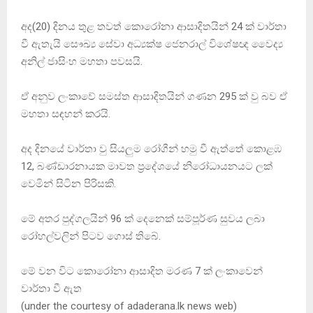
අද(20) දිනය තුළ තවත් කොරෝනා ආසාදිතයින් 24 ක් වාර්තා
වී ඇතැයි සෞඛ්‍ය සේවා අධ්‍යක්ෂ ජෙනරාල් විශේෂඥ වෛද්‍ය
අනිල් ජාසිංහ මහතා පවසයි.
ඒ අනුව ලංකාවේ සමස්ත ආසාදිතයින් ගණන 295 ක් වු බව ඒ
මහතා සඳහන් කරයි.
අද දිනයේ වාර්තා වු සියලුම රෝගීන් හමු වී ඇත්තේ කොළඹ
12, බණ්ඩාරනායක මාවත ප්‍රදේශයේ නිරෝධායනයට ලක්
වෙමින් සිටින පිරිසකි.
මේ අතර පුද්ගලයින් 96 ක් දෙනෙක් සම්පූර්ණ සුවය ලබා
රෝහල්වලින් පිටව ගොස් තිබේ.
මේ වන විට කොරෝනා ආසාදිත මරණ 7 ක් ලංකාවෙන්
වාර්තා වී ඇත
(under the courtesy of adaderana.lk news web)