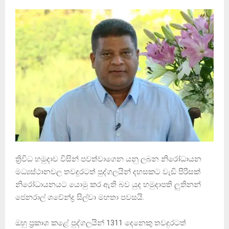
ත්‍රිවිධ හමුදාව විසින් පවත්වාගෙන යනු ලබන නිරෝධායන
මධ්‍යස්ථානවල තවදුරටත් පුද්ගලයින් දහසකට වැඩි පිරිසක්
නිරෝධායනයට යොමු කර ඇති බව යුද හමුදාපති ලුතිනන්
ජෙනරාල් ශවේන්ද්‍ර සිල්වා මහතා පවසයි.
ඔහු ප්‍රකාශ කළේ පුද්ගලයින් 1311 දෙනෙකු තවදුරටත්