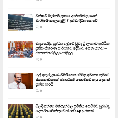
වත්කම් බැරකම් ප්‍රකාශ අන්තර්ජාලයෙන්
බාරදීමේ කාලය ජූලි 7 දක්වා දීර්ඝ කෙරේ
0
මැදපෙරදිග යුද්ධය හමුවේ වුවද ශ්‍රී ලංකාව ආර්ථික
ප්‍රතිසංස්කරණ සාර්ථකව ඉදිරියට ගෙන යනවා –
ජාත්‍යන්තර මූල්‍ය අරමුදල
0
ගල් අඟුරු දූෂණ විමර්ශනය: හිටපු අමාත්‍ය කුමාර
ජයකොඩිගෙන් ජනාධිපති කොමිසම පැය දෙකක්
ප්‍රශ්න කරයි
0
මිලදී ගන්නා මත්පැන්වල ප්‍රමිතිය සෙවීමට සුරාබදු
දෙපාර්තමේන්තුවෙන් නව App එකක්
0