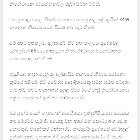
නිරෝධායන මධ්‍යස්ථානවල රඳවා සිටින බවයි.
ගතවු කාලය තුළ නිරෝධායනයට යොමු කළ පුද්ගලයින් 3459
දෙනෙකු නිවෙස් වෙත පිටත් කර හැර තිබේ.
මේ අතර පුත්තලම, අල්කාසිම් සිටි සහ පාලවිය ප්‍රදේශවල
පුද්ගලයින් 65 දෙනෙකු පූනානි නිරෝධායන මධ්‍යස්ථානය
වෙත යොමු කර තිබේ.
පසුගියදා හදුනාගැනුණු අල්කාසිම් නගරයේ නිවාස යෝජනා
ක්‍රමයේ පදිංචිව සිටි වෛරස ආසාදිතයෙකු සමඟ සමීප සබඳතා
පැවැත්වූ බවට හදුනාගත් අදාල පිරිස ඊයේ රාත්‍රී නිරෝධායනය
සදහා යොමු කර ඇති බව වාර්තා වෙයි.
එම ප්‍රදේශයෙන් හදුනාගත් ආසාදිතයා ඉන්දුනීසියාවේ සංචාරය
කර මෙරටට පැමිණි අයෙකු වන අතර ඔහු සෞඛ්‍ය අංශ වෙත
තොරතුරු වසන් කර මන්නාරම, තාරපුරම් ප්‍රදේශයේ අවමඟුල්
උත්සවයකට ද සහභාගී වී ඇති බවට අනාවරණය වී තිබේ.