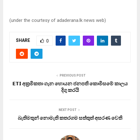
(under the courtesy of adaderana.lk news web)
SHARE
0
PREVIOUS POST
ETI අක්‍රමිකතා ගැන හොයන ජනපති කොමිසමේ කාලය
දිගු කරයි
NEXT POST
බැතිමතුන් නොමැති කතරගම සත්තුත් අසරණ වෙති