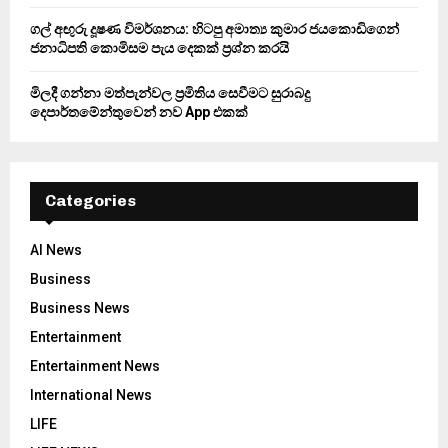
ගල් අඟුරු දූෂණ විමර්ශනය: හිටපු අමාත්‍ය කුමාර ජයකොඩිගෙන්
ජනාධිපති කොමිසම පැය දෙකක් ප්‍රශ්න කරයි
මිලදී ගන්නා මත්පැන්වල ප්‍රමිතිය සෙවීමට සුරාබදු
දෙපාර්තමේන්තුවෙන් නව App එකක්
Categories
AI News
Business
Business News
Entertainment
Entertainment News
International News
LIFE