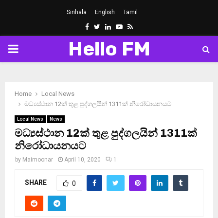
Sinhala
English
Tamil
Facebook
Twitter
Linkedin
Youtube
Rss
Hello FM
PRIMARY
MENU
Home
Local News
මධ්‍යස්ථාන 12ක් තුළ පුද්ගලයින් 1311ක් නිරෝධායනයට
Local News
News
මධ්‍යස්ථාන 12ක් තුළ පුද්ගලයින් 1311ක්
නිරෝධායනයට
by
Maimoonar
April 10, 2020
1
SHARE
0