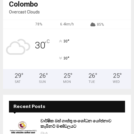
Colombo
Overcast Clouds
78%
6.4km/h
85%
°
C
30
30
°
°
30
29
°
26
°
25
°
26
°
25
°
SAT
SUN
MON
TUE
WED
Recent Posts
වාර්ෂික බස් ගාස්තු සංශෝධන යෝජනාව
කැබිනට් මණ්ඩලයට
0