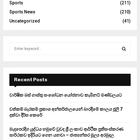
Sports
(211)
Sports News
(210)
Uncategorized
(41)
S
e
a
S
r
c
E
h
Recent Posts
f
A
o
වාර්ෂික බස් ගාස්තු සංශෝධන යෝජනාව කැබිනට් මණ්ඩලයට
r
R
:
වත්කම් බැරකම් ප්‍රකාශ අන්තර්ජාලයෙන් බාරදීමේ කාලය ජූලි 7
C
දක්වා දීර්ඝ කෙරේ
H
මැදපෙරදිග යුද්ධය හමුවේ වුවද ශ්‍රී ලංකාව ආර්ථික ප්‍රතිසංස්කරණ
සාර්ථකව ඉදිරියට ගෙන යනවා – ජාත්‍යන්තර මූල්‍ය අරමුදල