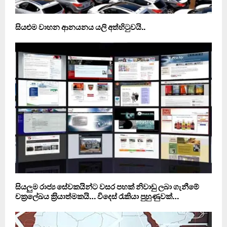
සියළුම වාහන ආනයනය යලි අත්හිටුවයි..
සියලුම රාජ්‍ය සේවකයින්ට වසර පහක් නිවාඩු ලබා ගැනීමේ
චක්‍රලේඛය ක‍්‍රියාත්මකයි… විදෙස් රැකියා පුහුණුවක්…