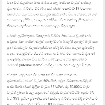
වන විට එළඹෙන මාස කිහිපය තුල සේවක වැටුප් කප්පාදු
ක්‍රියාත්මක කිරීමට තීරණය කර තිබේ. කොවිඩ්-19 වසංගත
තත්ත්වය තුළ ව්‍යාපාර කටයුතු අකර්මණ්‍ය වීම හේතුවෙන් තම
සමාගම්වල පිරිවැය පාලනය කිරීමේ පියවරක් ලෙසින් මෙම
තීරණය ගැනීමට අදාළ සමාගම්වලට සිදුව ඇත.
මෙරට ලැයිස්තුගත විශාලතම විවිධාංගීකරණය වූ සමාගම්
සමූහය වන ජෝන් කීල්ස් හෝල්ඩිංග්ස් පීඑල්සී අප්‍රේල්, මැයි සහ
ජූනි මාසවලට බලපැවැත්වෙන පරිදි පිරිවැය පාලන ක්‍රමවේද
සඳහා යොමුවීමට පියවර ගෙන ඇති බව එහි සභාපති ක්‍රිෂාන්
බාලේන්ද්‍ර මහතා සිය කාර්ය මණ්ඩලය වෙත අභ්‍යන්තර
මෙමෝ (Internal Memo) පණිවුඩයක් හරහා දැනුම් දී ඇත.
ඒ අනුව සමූහයේ විධායක හා විධායක නොවන
අධ්‍යක්ෂවරුන්ගේ වැටුප් 60%කින්, සමූහ විධායක කමිටුවේ
සාමාජිකයින්ගේ මූලික වැටුප 35%කින්, රු, 50,000ට වැඩි
වැටුප් ලබන සියලු දෙනාගේ වැටුප්, වැටුප් මට්ටම් අනුව 5%
සිට 35% දක්වා ප්‍රමාණයකින් කප්පාදු කිරීමට මෙහිදී තීරණය වී
ඇත. මීට අමතරව ඉදිරි මාස 03 ක කාලය සඳහා ගමන් වියදම්