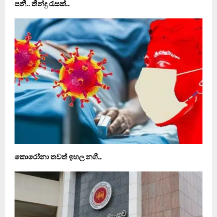
පනී.. තීන්දු රැසක්..
කොරෝනා තවත් ඉහල නගී..