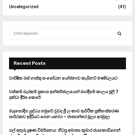
Uncategorized
(41)
S
e
a
S
r
c
E
h
Recent Posts
f
A
o
වාර්ෂික බස් ගාස්තු සංශෝධන යෝජනාව කැබිනට් මණ්ඩලයට
r
R
:
වත්කම් බැරකම් ප්‍රකාශ අන්තර්ජාලයෙන් බාරදීමේ කාලය ජූලි 7
C
දක්වා දීර්ඝ කෙරේ
H
මැදපෙරදිග යුද්ධය හමුවේ වුවද ශ්‍රී ලංකාව ආර්ථික ප්‍රතිසංස්කරණ
සාර්ථකව ඉදිරියට ගෙන යනවා – ජාත්‍යන්තර මූල්‍ය අරමුදල
ගල් අඟුරු දූෂණ විමර්ශනය: හිටපු අමාත්‍ය කුමාර ජයකොඩිගෙන්