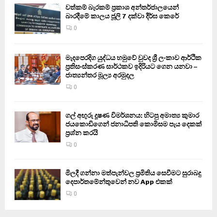
වත්කම් බැරකම් ප්‍රකාශ අන්තර්ජාලයෙන්
බාරදීමේ කාලය ජූලි 7 දක්වා දීර්ඝ කෙරේ
0
මැදපෙරදිග යුද්ධය හමුවේ වුවද ශ්‍රී ලංකාව ආර්ථික
ප්‍රතිසංස්කරණ සාර්ථකව ඉදිරියට ගෙන යනවා –
ජාත්‍යන්තර මූල්‍ය අරමුදල
0
ගල් අඟුරු දූෂණ විමර්ශනය: හිටපු අමාත්‍ය කුමාර
ජයකොඩිගෙන් ජනාධිපති කොමිසම පැය දෙකක්
ප්‍රශ්න කරයි
0
මිලදී ගන්නා මත්පැන්වල ප්‍රමිතිය සෙවීමට සුරාබදු
දෙපාර්තමේන්තුවෙන් නව App එකක්
0