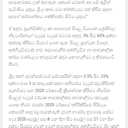
අවදානමකට ලක් කර ඇත. කෙසේ වෙතත්, අප මේ තුළින්
පැමිණිය යුතුය. ශ්‍රී ලංකාව යථා තත්ත්වයට පත් කිරීම සඳහා
අපගේ කර්මාන්තය ශක්තිමත්ව සිටිය යුතුය.“
ඒ අනුව බ්‍රැන්ඩික්ස් ලංකා සමාගමේ සියලු විධායක ශ්‍රේණිවල
නිලධාරීන්ගේ වැටුප්, වැටුප් මට්ටම් අනුව 5% සිට 60% දක්වා
කප්පාදු කිරීමට පියවර ගෙන ඇත. සියලු ප්‍රාග්ධන වියදම්
අත්හිටුවීමටත්, නව බඳවාගැනීම් අත්හිටුවීම හා තාවකාලික
කාර්ය මණ්ඩලය තවදුරටත් රඳවා නොගැනීමට ද තීරණය වී
තිබේ.
ශ්‍රීලංකන් ගුවන්සේවයේ සේවකයින් සඳහා 2.5% සිට 25%
දක්වා මාස 3 ක කාලයක් සඳහා අනිවාර්ය වැටුප් අඩු කිරීමක්
පැනවීමට සහ 2020 වර්ෂයේදී ක්‍රියාත්මක කිරීමට නියමිත
සියලුම වැටුප් වර්ධක තාවකාලිකව නවතාලීමට කටයුතු
යොදා තිබේ. එසේම 2020 වර්ෂයේ ඉතිරිකිරීමේ පිරිවැය
කෙරෙහි සෘජු බලපෑමක් ඇති ගුවන් භාණ්ඩ හුවමාරු සේවා
හැර 2020 අප්‍රේල් මස 8 වන දින සිට අප්‍රේල් මස 21 වන දින
දක්වා සියළුම ගුවන් ගමන් තාවකාලිකව අත්හිටුවීමට ශ්‍රීලංකන්