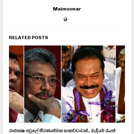
Maimoonar
RELATED POSTS
රාජපක්‍ෂ පවුලේ තීරණාත්මක සාකච්චාවක්.. මැදියම් රැයත්