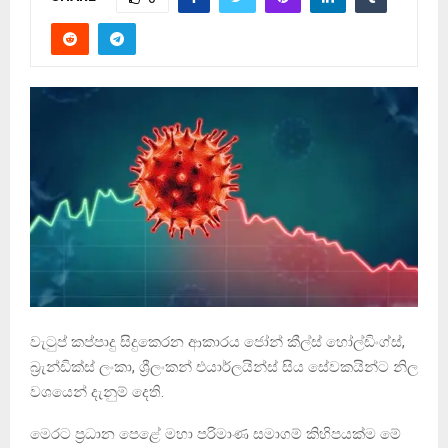
වැටුප් කප්පාදු සිදුකෙරන ආකාරය ජෝන් කීල්ස් හෝල්ඩිංග්ස්,
බ්‍රැන්ඩික්ස් ලංකා, ශ්‍රීලංකන් එයාර්ලයින්ස් සිය සේවකයින්ට නිල
වශයෙන් දැනුම් දෙති.
මෙරට ප්‍රධාන පෙළේ මහා පරිමාණ සමාගම් කිහිපයක්ම මේ