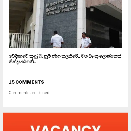
වේදිකාවේ කුණු බැනුම් නිසා කලකිරේ.. මහ බැංකු ලොක්කෙක්
තීන්දුවක් ගනී..
15 COMMENTS
Comments are closed.