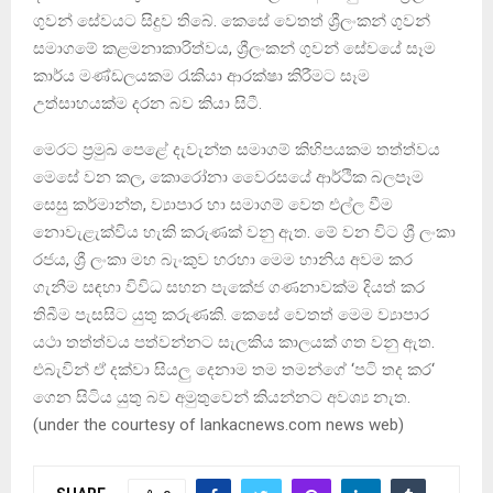
ගුවන් සේවයට සිදුව තිබේ. කෙසේ වෙතත් ශ්‍රීලංකන් ගුවන්
සමාගමේ කළමනාකාරිත්වය, ශ්‍රීලංකන් ගුවන් සේවයේ සෑම
කාර්ය මණ්ඩලයකම රැකියා ආරක්ෂා කිරීමට සෑම
උත්සාහයක්ම දරන බව කියා සිටී.
මෙරට ප්‍රමුඛ පෙළේ දැවැන්ත සමාගම් කිහිපයකම තත්ත්වය
මෙසේ වන කල, කොරෝනා වෛරසයේ ආර්ථික බලපෑම
සෙසු කර්මාන්ත, ව්‍යාපාර හා සමාගම් වෙත එල්ල වීම
නොවැළැක්විය හැකි කරුණක් වනු ඇත. මේ වන විට ශ්‍රී ලංකා
රජය, ශ්‍රී ලංකා මහ බැංකුව හරහා මෙම හානිය අවම කර
ගැනීම සඳහා විවිධ සහන පැකේජ ගණනාවක්ම දියත් කර
තිබීම පැසසිට යුතු කරුණකි. කෙසේ වෙතත් මෙම ව්‍යාපාර
යථා තත්ත්වය පත්වන්නට සැලකිය කාලයක් ගත වනු ඇත.
එබැවින් ඒ දක්වා සියලු දෙනාම තම තමන්ගේ ‘පටි තද කර‘
ගෙන සිටිය යුතු බව අමුතුවෙන් කියන්නට අවශ්‍ය නැත.
(under the courtesy of lankacnews.com news web)