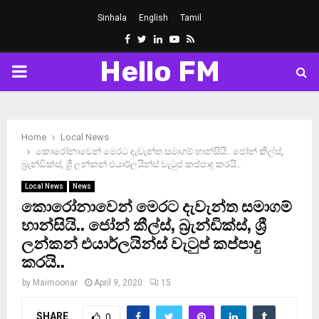
Sinhala
English
Tamil
Facebook
Twitter
Linkedin
Youtube
Rss
Hello FM
PRIMARY
MENU
Home
Local News
කොරෝනාවෙන් මෙරට දැවැන්ත සමාගම් හාන්සියි.. ජෝන් කීල්ස්,
බ්‍රැන්ඩික්ස්, ශ්‍රී ලන්කන් එයාර්ලයින්ස් වැටුප් කප්පාදු කරයි..
Local News
News
කොරෝනාවෙන් මෙරට දැවැන්ත සමාගම්
හාන්සියි.. ජෝන් කීල්ස්, බ්‍රැන්ඩික්ස්, ශ්‍රී
ලන්කන් එයාර්ලයින්ස් වැටුප් කප්පාදු
කරයි..
by
Maimoonar
April 9, 2020
15
SHARE
0