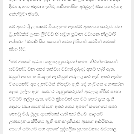
දීමනා, නව බඳවා ගැනීම්, පාරිතෝෂිත අරමුදල් ණය යනාදිය ද
අත්හිටුවා තිබේ.
මේ අතර ශ්‍රී ලංකාවේ විශාලතම ඇඟළුම් අපනයනකරුවා වන
බ්‍රැන්ඩික්ස් ලංකා ලිමිටඩ් හි සමූහ ප්‍රධාන විධායක නිලධාරී
අශ්රොෆ් ඕමාර් සිය සගයන් වෙත ලිපියක් යවමින් මෙසේ
කියා සිටී.
“මම අපගේ ප්‍රධාන ගනුදෙනුකරුවන් සමඟ නිරන්තරයෙන්
සම්බන්ධ වන අතර තත්වය වඩාත් දරුණු අතට හැරී ඇත.
ඔවුන් අනාගත සියලුම ඇණවුම් අවලංගු කර ඇති අතර ඇත්ත
වශයෙන්ම අප දැනටමත් නිපදවා ඇති දේ නැව්ගත නොකරන
ලෙස ඉල්ලා ඇත. සමහර ගැනුම්කරුවන් අවලංගු කිරීම් සඳහා
වට්ටම් ඉල්ලා ඇත. මෙම ක්‍රියාවන් අප මීට පෙර දැක ඇති
දෙයට වඩා වෙනස් වන අතර මෙය අපගේ සමාගමට පෙර
නොවූ විරූ මූල්‍ය ආතතියක් ඇති කර තිබේ. ආදායම්
උත්පාදනය කිරීමට ඇති නොහැකියාව අපගේ ආර්ථිකය,
අපගේ සමාගම සහ අපගේ පුද්ගලික සුභසාධනය බරපතල