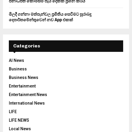
ජනාධිපති කොමිසම පැය දෙකක් ප්‍රශ්න කරයි
මිලදී ගන්නා මත්පැන්වල ප්‍රමිතිය සෙවීමට සුරාබදු
දෙපාර්තමේන්තුවෙන් නව App එකක්
Categories
AI News
Business
Business News
Entertainment
Entertainment News
International News
LIFE
LIFE NEWS
Local News