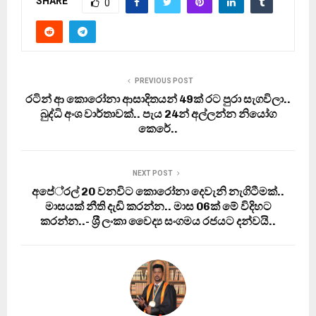
SHARE
0
PREVIOUS POST
රටින් ආ කොරෝනා ආසාදිතයන් 49ක් රට පුරා සැගවිලා..
බුද්ධි අංශ වාර්තාවක්.. පැය 24න් අල්ලන්න නියෝග
කෙරේ..
NEXT POST
අපේ‍්‍රල් 20 වනවිට කොරෝනා දෙවැනි නැගිටීමක්..
මාසයක් නීති දැඩි කරන්න.. මාස 06ක් මේ විදිහට
කරන්න..- ශ‍්‍රී ලංකා වෛද්‍ය සංගමය රජයට දන්වයි..