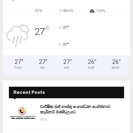
82%
7.4km/h
100%
°
C
27
27
°
°
27
27
°
27
°
27
°
26
°
26
°
THU
FRI
SAT
SUN
MON
Recent Posts
වාර්ෂික බස් ගාස්තු සංශෝධන යෝජනාව
කැබිනට් මණ්ඩලයට
0