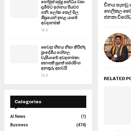
හෝමුස් සමුද්‍ර සන්ධිය වසා
චීනය සැඟව
දැමීමට ඉරානය පියවර
හෙලිකල වෛද්
ගනී: ලෝක තෙල් මිල
ජනතා විරෝධ
ශීඝ්‍රයෙන් ඉහළ යාමේ
අවදානමක්
0
වෛද්‍ය හිඟය නිසා කිරින්ද
ප්‍රාදේශීය රෝහල
වැසීයාමේ අවදානමක:
සභාපති සුගත් සමරසිංහ
අනතුරු අඟවයි
0
RELATED P
Categories
AI News
(1)
Business
(474)