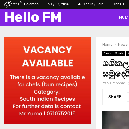
C
Colombo
May 14, 2026
Sign in / Join
Sinhala
27.2
Hello FM
HOM
Home
News
News
Sports
ශශිකලා 
සමුදෙය
by
Maimoonar
SHARE