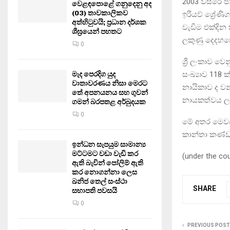
2003 වසරේ ජාත
වෙළඳපොළේ ගනුදෙනු අද
(03) තාවකාලිකව
ඉරියව් ශ්‍රේණ
අත්හිටුවයි; ප්‍රධාන දර්ශක
වැඩිම එක්දින 
ශීඝ්‍රයෙන් පහතට
ලකුණු දෙදහසේ 
0
ශ්‍රී ලංකාව 
සංඛ්‍යාව 118 
මැද පෙරදිග යුද
වාතාවරණය නිසා මෙරට
නායිකාව ද වන
තේ අපනයනය සහ ගුවන්
නායකත්වය ලබා
ගමන් බරපතළ අර්බුදයක
0
මේ අතර මෙවර ඕ
කාන්තා කණ්ඩා
ඉන්ධන සැපයුම සාමාන්‍ය
මට්ටමට වඩා වැඩි කර
(under the co
ඇති බැවින් පෝලිම් ඇති
කර නොගන්නා ලෙස
ඛනිජ තෙල් සංස්ථා
SHARE
සභාපති පවසයි
0
PREVIOUS POST