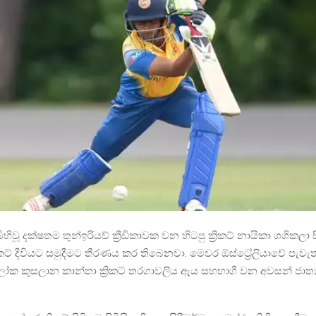
 බිහිවූ දක්ෂතම තුන්ඉරියව් ක්‍රීඩිකාවක වන හිටපු ක්‍රිකට් නායිකා ශශිකලා
‍රිකට් දිවියට සමුදීමට තීරණය කර තිබෙනවා. මෙවර ඕස්ට්‍රේලියාවේ පැව
ලෝක කුසලාන කාන්තා ක්‍රිකට් තරගාවලිය ඇය සහභාගී වන අවසන් ජාත්‍යන