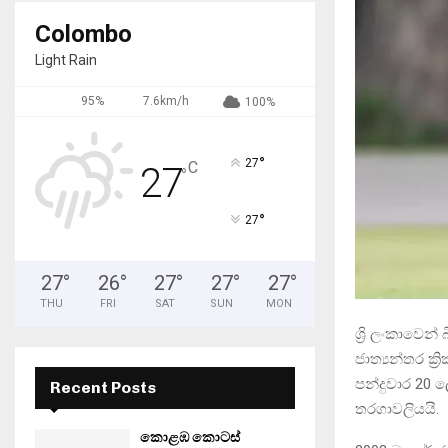
Colombo
Light Rain
95%
7.6km/h
100%
°
27
C
27
°
°
27
27
°
26
°
27
°
27
°
27
°
THU
FRI
SAT
SUN
MON
ශ්‍රි ලංකාවෙන්
ජාත්‍යන්තර ක්
පන්දුවාර 20 
Recent Posts
තරගාවලියයි.
කොළඹ කොටස්