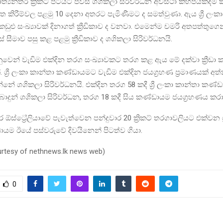
්‍යන්තර ක්‍රිකට් පිටියට පිවිසි ශශිකලා සිරිවර්ධන අවස්ථා කිහිපයකදීම 
ිගත කිරීම්වල පළමු 10 දෙනා අතරට පැමිණීමට ද සමත්වුණා. ඇය ශ්‍රී ලං
කඩුළු සංඛ්‍යාවක් දිනාගත් ක්‍රීඩිකාව ද වනවා. එමෙන්ම චමරි අතපත්තුගෙන
සීමාව පසු කළ පළමු ක්‍රීඩිකාව ද ශශිකලා සිරිවර්ධනයි.
වෙනුවෙන් වැඩිම එක්දින තරග සංඛ්‍යාවකට තරග කළ ඇය මේ දක්වා ක්‍රීඩා
ක්. ශ්‍රී ලංකා කාන්තා කණ්ඩායමට වැඩිම එක්දින ජයග්‍රහණ ප්‍රමාණයක් අත්
්නේ ශශිකලා සිරිවර්ධනයි. එක්දින තරග 58 කදී ශ්‍රී ලංකා කාන්තා කණ
දුන් ශශිකලා සිරිවර්ධන, තරග 18 කදී සිය කණ්ඩායම ජයග්‍රහණය කර
ස්ට්‍රේලියාවේ පැවැත්වෙන පන්දුවාර 20 ක්‍රිකට් තරගාවලියට එක්වන ශ්‍
යම ඊයේ පස්වරුවේ දිවයිනෙන් පිටත්ව ගියා.
urtesy of nethnews.lk news web)
0