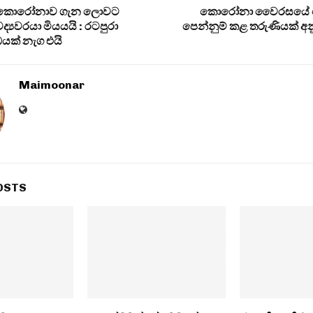
ූ කොරෝනාව ගැන ලොවට
කොරෝනා වෛරසයේ 
‍යවරයා මියයයි : රටපුරා
පෙන්නුම් කළ තරුණියක් අ
යක් නැග එයි
Maimoonar
OSTS