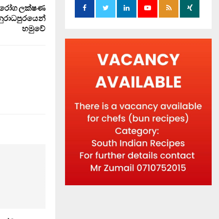
රෝග ලක්ෂණ
නුරාධපුරයෙන්
හමුවේ