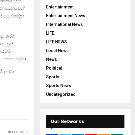
කාන්තා තුන්
Entertainment
කාව වෙනුවෙන්
් පසු එක්දින
Entertainment News
International News
LIFE
 කළ තරග
LIFE NEWS
කර දුන්
Local News
්ඩායමට
ා මෙහෙයවූවා.
News
Political
රී ලංකා
Sports
Sports News
Uncategorized
Our Networks
NEXT POST