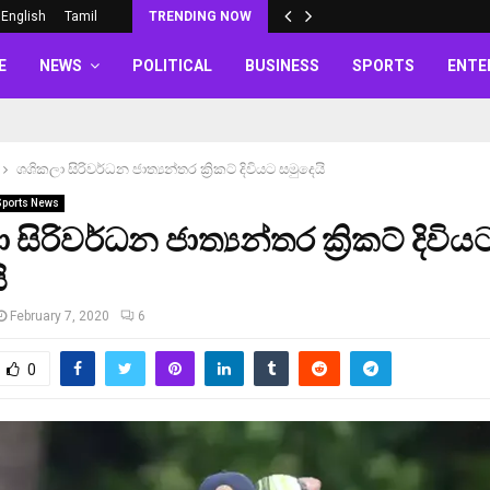
English
Tamil
TRENDING NOW
E
NEWS
POLITICAL
BUSINESS
SPORTS
ENTE
ශශිකලා සිරිවර්ධන ජාත්‍යන්තර ක්‍රිකට් දිවියට සමුදෙයි
Sports News
සිරිවර්ධන ජාත්‍යන්තර ක්‍රිකට් දිවිය
ි
February 7, 2020
6
0