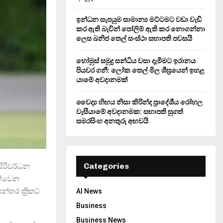
ඉන්ධන සැපයුම සාමාන්‍ය මට්ටමට වඩා වැඩි
කර ඇති බැවින් පෝලිම් ඇති කර නොගන්නා
ලෙස ඛනිජ තෙල් සංස්ථා සභාපති පවසයි
හෝමුස් සමුද්‍ර සන්ධිය වසා දැමීමට ඉරානය
පියවර ගනී: ලෝක තෙල් මිල ශීඝ්‍රයෙන් ඉහළ
යාමේ අවදානමක්
වෛද්‍ය හිඟය නිසා කිරින්ද ප්‍රාදේශීය රෝහල
වැසීයාමේ අවදානමක: සභාපති සුගත්
සමරසිංහ අනතුරු අඟවයි
Categories
 සිරිවර්ධන
ැත්වෙන
්තර ක්‍රිකට්
AI News
Business
Business News