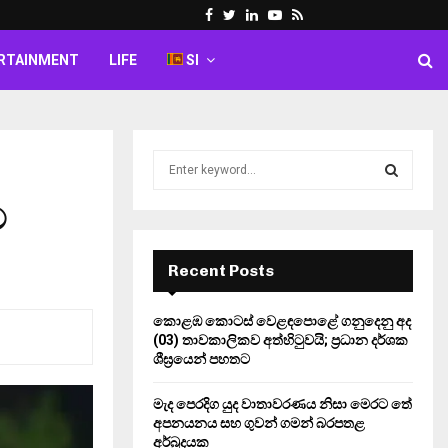
Facebook
Twitter
Linkedin
Youtube
Rss
RTAINMENT
LIFE
SI
S
e
a
ට
S
r
c
E
h
Recent Posts
f
A
o
කොළඹ කොටස් වෙළඳපොළේ ගනුදෙනු අද
r
R
(03) තාවකාලිකව අත්හිටුවයි; ප්‍රධාන දර්ශක
:
ශීඝ්‍රයෙන් පහතට
C
මැද පෙරදිග යුද වාතාවරණය නිසා මෙරට තේ
H
අපනයනය සහ ගුවන් ගමන් බරපතළ
අර්බුදයක