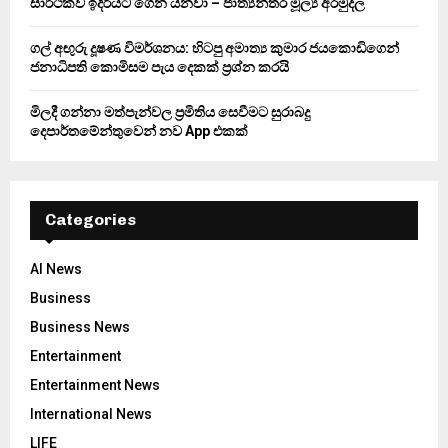
සාර්ථකව ඉදිරියට ගෙන යනවා – ජාත්‍යන්තර මූල්‍ය අරමුදල
ගල් අඟුරු දූෂණ විමර්ශනය: හිටපු අමාත්‍ය කුමාර ජයකොඩිගෙන්
ජනාධිපති කොමිසම පැය දෙකක් ප්‍රශ්න කරයි
මිලදී ගන්නා මත්පැන්වල ප්‍රමිතිය සෙවීමට සුරාබදු
දෙපාර්තමේන්තුවෙන් නව App එකක්
Categories
AI News
Business
Business News
Entertainment
Entertainment News
International News
LIFE