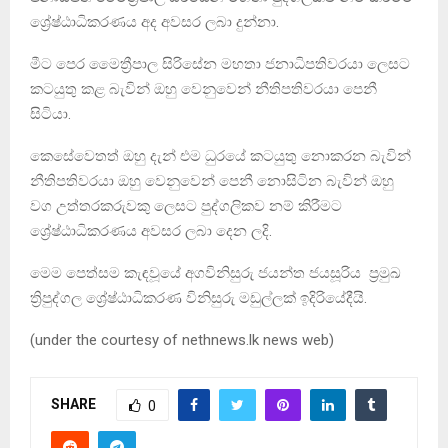
ශ්‍රේෂ්ඨාධිකරණය අද අවසර ලබා දුන්නා.
මීට පෙර මෛත්‍රීපාල සිරිසේන මහතා ජනාධිපතිවරයා ලෙසට
කටයුතු කළ බැවින් ඔහු වෙනුවෙන් නීතිපතිවරයා පෙනී
සිටියා.
කෙසේවෙතත් ඔහු දැන් එම ධුරයේ කටයුතු නොකරන බැවින්
නීතිපතිවරයා ඔහු වෙනුවෙන් පෙනී නොසිටින බැවින් ඔහු
වග උත්තරකරුවකු ලෙසට පුද්ගලිකව නම් කිරීමට
ශ්‍රේෂ්ඨාධිකරණය අවසර ලබා දෙන ලදි.
මෙම පෙත්සම කැඳවූයේ අගවිනිසුරු ජයන්ත ජයසූරිය ප්‍රමුඛ
ත්‍රිපුද්ගල ශ්‍රේෂ්ඨාධිකරණ විනිසුරු මඩුල්ලක් ඉදිරියේදීයි.
(under the courtesy of nethnews.lk news web)
SHARE
0