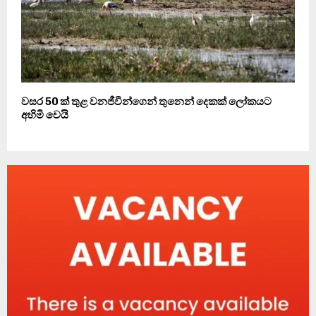
වසර 50 ක් තුළ වනජීවීන්ගෙන් තුනෙන් දෙකක් ලෝකයට
අහිමි වෙයි