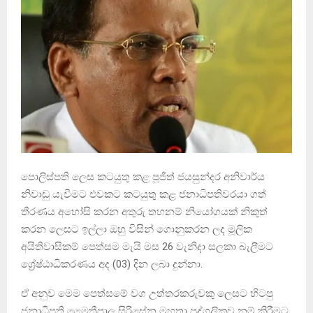
පොලිස්පති ලෙස කටයුතු කළ පූජිත් ජයසුන්දර අනිවාර්ය
නිවාඩු යැවීමට එවකට කටයුතු කළ ජනාධිපතිවරයා ගත්
තීරණය අහෝසි කරන අතුරු තහනම් නියෝගයක් නිකුත්
කරන ලෙසට ඉල්ලා ඔහු විසින් ගොනුකරන ලද මූලික
අයිතිවාසිකම් පෙත්සම මැයි මස 26 වැනිදා සලකා බැලීමට
ශ්‍රේෂ්ඨාධිකරණය අද (03) දින ලබා දුන්නා.
ඒ අනුව මෙම පෙත්සමේ වග උත්තරකරුවකු ලෙසට හිටපු
ජනාධිපති මෛත්‍රීපාල සිරිසේන මහතා පුද්ගලිකව නම් කිරීමට