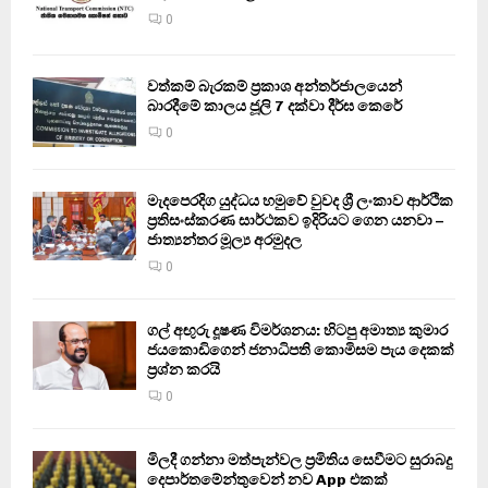
0
වත්කම් බැරකම් ප්‍රකාශ අන්තර්ජාලයෙන්
බාරදීමේ කාලය ජූලි 7 දක්වා දීර්ඝ කෙරේ
0
මැදපෙරදිග යුද්ධය හමුවේ වුවද ශ්‍රී ලංකාව ආර්ථික
ප්‍රතිසංස්කරණ සාර්ථකව ඉදිරියට ගෙන යනවා –
ජාත්‍යන්තර මූල්‍ය අරමුදල
0
ගල් අඟුරු දූෂණ විමර්ශනය: හිටපු අමාත්‍ය කුමාර
ජයකොඩිගෙන් ජනාධිපති කොමිසම පැය දෙකක්
ප්‍රශ්න කරයි
0
මිලදී ගන්නා මත්පැන්වල ප්‍රමිතිය සෙවීමට සුරාබදු
දෙපාර්තමේන්තුවෙන් නව App එකක්