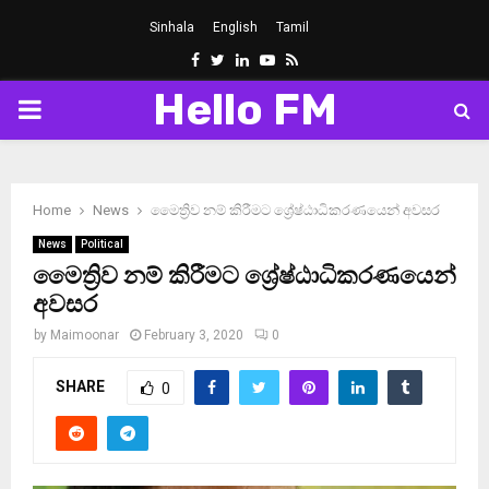
Sinhala
English
Tamil
Facebook
Twitter
Linkedin
Youtube
Rss
Hello FM
PRIMARY
MENU
Home
News
මෛත්‍රිව නම් කිරීමට ශ්‍රේෂ්ඨාධිකරණයෙන් අවසර
News
Political
මෛත්‍රිව නම් කිරීමට ශ්‍රේෂ්ඨාධිකරණයෙන්
අවසර
by
Maimoonar
February 3, 2020
0
SHARE
0