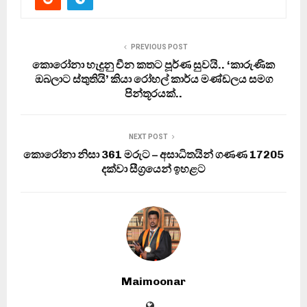
PREVIOUS POST
කොරෝනා හැදුනු චීන කතට පූර්ණ සුවයි.. ‘කාරුණික
ඔබලාට ස්තුතියි’ කියා රෝහල් කාර්ය මණ්ඩලය සමග
පින්තූරයක්..
NEXT POST
කොරෝනා නිසා 361 මරුට – අසාධිතයින් ගණණ 17205
දක්වා සීග්‍රයෙන් ඉහළට
Maimoonar