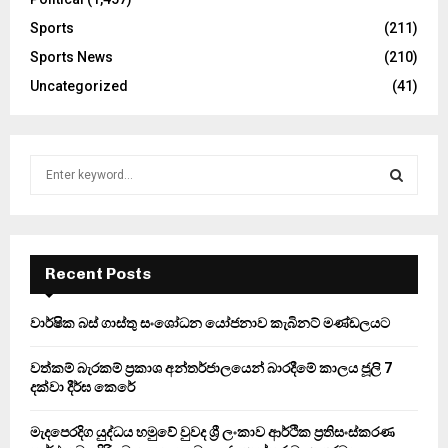
Sports
(211)
Sports News
(210)
Uncategorized
(41)
S
e
a
S
r
c
E
h
Recent Posts
f
A
o
වාර්ෂික බස් ගාස්තු සංශෝධන යෝජනාව කැබිනට් මණ්ඩලයට
r
R
:
වත්කම් බැරකම් ප්‍රකාශ අන්තර්ජාලයෙන් බාරදීමේ කාලය ජූලි 7
C
දක්වා දීර්ඝ කෙරේ
H
මැදපෙරදිග යුද්ධය හමුවේ වුවද ශ්‍රී ලංකාව ආර්ථික ප්‍රතිසංස්කරණ