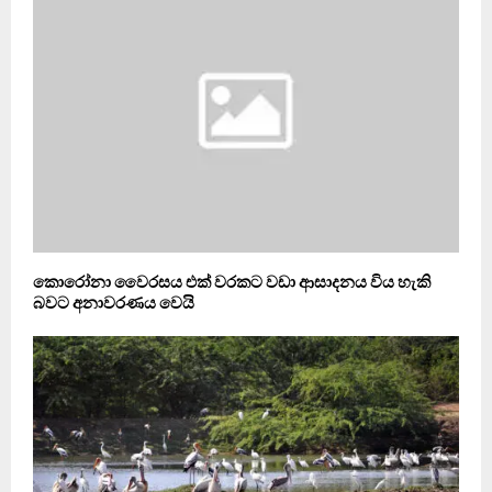
කොරෝනා වෛරසය එක් වරකට වඩා ආසාදනය විය හැකි
බවට අනාවරණය වෙයි