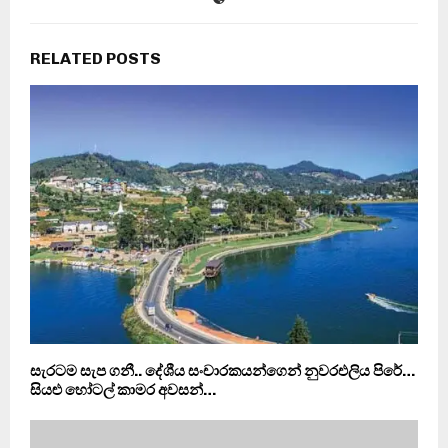
RELATED POSTS
සැරටම සැප ගනී.. දේශීය සංචාරකයන්ගෙන් නුවරඑලිය පිරේ…
සියළු හෝටල් කාමර අවසන්…