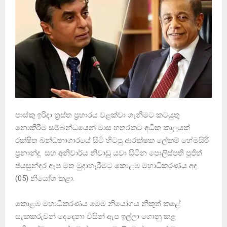
පාස්කු ඉරිදා ත්‍රස්ත ප්‍රහාරය වළක්වා ගැනීමට කටයුතු
නොකිරීම සම්බන්ධයෙන් මාස හතරකට අධික කාලයක්
රක්ෂිත බන්ධනාගාරයේ සිටි හිටපු ආරක්ෂක ලේකම් හේමසිරි
ප්‍රනාන්දු සහ අනිවාර්ය නිවාඩු යවා සිටින පොලිස්පති පූජිත්
ජයසුන්දර ඇප මත මුදාහැරීමට කොළඹ මහාධිකරණය අද
(05) නියෝග කළා.
කොළඹ මහාධිකරණය මෙම නියෝගය නිකුත් කළේ
සැකකරුවන් දෙදෙනා විසින් ඇප ඉල්ලා ගොනු කළ