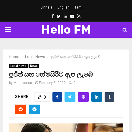
Sinhala
English
Tamil
Facebook
Twitter
Linkedin
Youtube
Rss
Hello FM
PRIMARY
MENU
Home
Local News
පූජිත් සහ හේමසිරිට ඇප ලැබේ
Local News
News
පූජිත් සහ හේමසිරිට ඇප ලැබේ
by
Maimoonar
February 5, 2020
0
SHARE
0