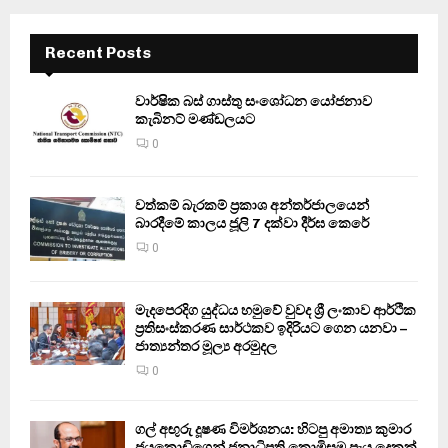
Recent Posts
වාර්ෂික බස් ගාස්තු සංශෝධන යෝජනාව
කැබිනට් මණ්ඩලයට
0
වත්කම් බැරකම් ප්‍රකාශ අන්තර්ජාලයෙන්
බාරදීමේ කාලය ජූලි 7 දක්වා දීර්ඝ කෙරේ
0
මැදපෙරදිග යුද්ධය හමුවේ වුවද ශ්‍රී ලංකාව ආර්ථික
ප්‍රතිසංස්කරණ සාර්ථකව ඉදිරියට ගෙන යනවා –
ජාත්‍යන්තර මූල්‍ය අරමුදල
0
ගල් අඟුරු දූෂණ විමර්ශනය: හිටපු අමාත්‍ය කුමාර
ජයකොඩිගෙන් ජනාධිපති කොමිසම පැය දෙකක්