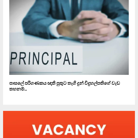
පාසලේ පරිගණකය ඥාති පුතුට තෑගි දුන් විදුහල්පතිගේ වැඩ
තහනම්..