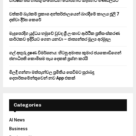
වාර්ෂික බස් ගාස්තු සංශෝධන යෝජනාව කැබිනට් මණ්ඩලයට
r
R
:
වත්කම් බැරකම් ප්‍රකාශ අන්තර්ජාලයෙන් බාරදීමේ කාලය ජූලි 7
C
දක්වා දීර්ඝ කෙරේ
H
මැදපෙරදිග යුද්ධය හමුවේ වුවද ශ්‍රී ලංකාව ආර්ථික ප්‍රතිසංස්කරණ
සාර්ථකව ඉදිරියට ගෙන යනවා – ජාත්‍යන්තර මූල්‍ය අරමුදල
ගල් අඟුරු දූෂණ විමර්ශනය: හිටපු අමාත්‍ය කුමාර ජයකොඩිගෙන්
ජනාධිපති කොමිසම පැය දෙකක් ප්‍රශ්න කරයි
මිලදී ගන්නා මත්පැන්වල ප්‍රමිතිය සෙවීමට සුරාබදු
දෙපාර්තමේන්තුවෙන් නව App එකක්
Categories
AI News
Business