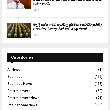
ප්‍රශ්න කරයි
0
මිලදී ගන්නා මත්පැන්වල ප්‍රමිතිය සෙවීමට සුරාබදු
දෙපාර්තමේන්තුවෙන් නව App එකක්
0
Categories
AI News
(1)
Business
(477)
Business News
(478)
Entertainment
(69)
Entertainment News
(71)
International News
(333)