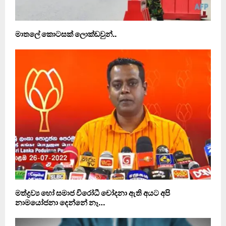
මාතලේ කොටසක් ලොක්ඩවුන්..
මත්ද්‍රව්‍ය හෝ සමාජ විරෝධී චෝදනා ඇති අයට අපි
නාමයෝජනා දෙන්නේ නෑ…