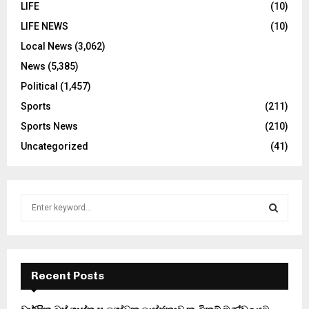
LIFE
(10)
LIFE NEWS
(10)
Local News
(3,062)
News
(5,385)
Political
(1,457)
Sports
(211)
Sports News
(210)
Uncategorized
(41)
S
e
a
S
r
c
E
h
Recent Posts
f
A
o