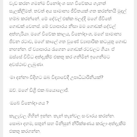
වැඩ කරන ගමන්ම විනෝදංශ සහ විවේකය ගැනත්
සැලකිලිමත්. තවත් අය සාමාන්‍ය ජීවිතයක් ගත කරන්නයි මුදල්
හම්බ කරන්නේ. මේ දේවල් එක්ක බලද්දි මගේ ජීවිතේ
ගොඩක් වෙනස්. මේ ව්‍යාපාරය නිසා මම ගොඩක් දේවල්
අත්හැරියා. මගේ විවේක කාලය, විනෝදාංශ, මගේ සාමාන්‍ය
ජීවන රටාව, මගේ කාලේ ගත වුණේ ව්‍යාපාරික කටයුතු ගොඩ
නඟන්න. ඒ ව්‍යාපාරය රැගෙන ගොඩක් රටවලට ගියා. ඒ
ඔස්සේ විවිධ අත්දැකීම් එකතු කර ගනිමින් ඉගෙනීමට
අවස්ථාව ලැබුණා.
·මා දන්නා විදිහට ඔබ විද්‍යාවේදී උපාධිධාරිනියක්?
ඔව්. මගේ ඩිග්‍රි එක බයොලොජි.
·ඔබේ විනෝදාංශය ?
කැලෑවල ගිහින් ඉන්න. තැන් තැන්වල සංචාරය කරන්න.
සොබා දහම, සතුන් සහ මිනිසුන් නිරීක්ෂණය කරලා අත්දැකීම්
එකතු කරගන්න.