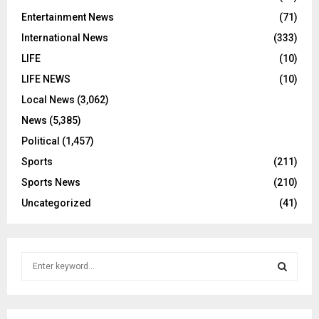
Entertainment News
(71)
International News
(333)
LIFE
(10)
LIFE NEWS
(10)
Local News
(3,062)
News
(5,385)
Political
(1,457)
Sports
(211)
Sports News
(210)
Uncategorized
(41)
S
e
a
S
r