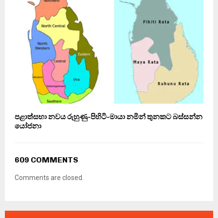
පළාත්සභා නවය රුහුණු-පිහිටි-මායා නමින් තුනකට බස්සන්න
යෝජනා
609 COMMENTS
Comments are closed.