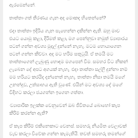
ඇරඹෙන්නේ.
තාත්තා ගත් තීරණය ගැන අද මොකද හිතෙන්නේ?
එදා තාත්තා ඉදිරිය ගැන සෑහෙන්න දකින්න ඇති. ඔහු මාව
එයට යොමු කළා, දිරිමත් කළා, මග පෙන්නුවා නමුත් ව්‍යාපාරය
පටන් ගන්න අවශ්‍ය මුදල් දුන්නේ නැහැ. මටම හොයාගෙන
පටන් ගන්න කිව්වා. අද මට හරිම සතුටුයි. ඒ තමයි මට
තාත්තාගෙන් ලැබුණු හොඳම මගපෙන් වීම. සමහර විට නිකන්
ලැබෙන දේ අපට අගයක් නැහැ. එදා තාත්තා සල්ලි දුන්නා නම්
මම හරියට කරයිද දන්නෙත් නැහැ. තාත්තා නිසා තමයි මගේ
උනන්දුව, උත්සාහය ඇති වුණේ. එයින් මට අවශ්‍ය දේ මගේ
විදිහට කරලා ජයගන්න ඉගෙන ගත්තා.
·ව්‍යාපාරික ඉලක්ක වෙනුවෙන් ඔබ ජීවිතයේ බොහෝ කැප
කිරීම් කරන්න ඇති?
ඒ කැප කිරීම් එකිනෙකාට වෙනස්. සමහරු නියමිත වෙලාවක්
වැඩ කරලා විවේක ගන්න කැමැතියි. තවත් සමහරු තමන්ගේ