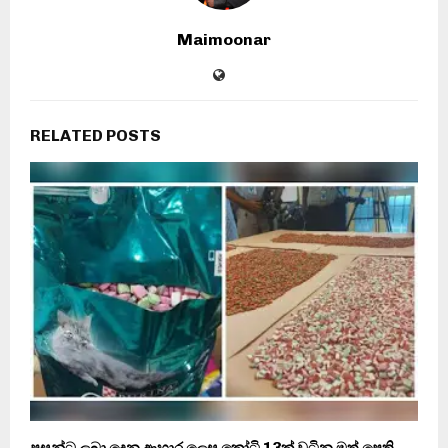
Maimoonar
RELATED POSTS
පූසන්ට ලබා දෙන ආහාර ලෙස කෝටි 13ක් වටින මත් පෙති