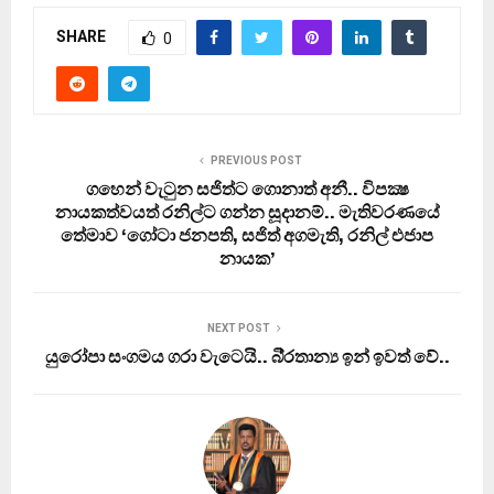
SHARE
0
PREVIOUS POST
ගහෙන් වැටුන සජිත්ට ගොනාත් අනී.. විපක්‍ෂ
නායකත්වයත් රනිල්ට ගන්න සූදානම්.. මැතිවරණයේ
තේමාව ‘ගෝටා ජනපති, සජිත් අගමැති, රනිල් එජාප
නායක’
NEXT POST
යුරෝපා සංගමය ගරා වැටෙයි.. බි‍්‍රතාන්‍ය ඉන් ඉවත් වේ..