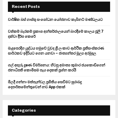
c
E
h
Recent Posts
f
A
o
වාර්ෂික බස් ගාස්තු සංශෝධන යෝජනාව කැබිනට් මණ්ඩලයට
r
R
:
වත්කම් බැරකම් ප්‍රකාශ අන්තර්ජාලයෙන් බාරදීමේ කාලය ජූලි 7
C
දක්වා දීර්ඝ කෙරේ
H
මැදපෙරදිග යුද්ධය හමුවේ වුවද ශ්‍රී ලංකාව ආර්ථික ප්‍රතිසංස්කරණ
සාර්ථකව ඉදිරියට ගෙන යනවා – ජාත්‍යන්තර මූල්‍ය අරමුදල
ගල් අඟුරු දූෂණ විමර්ශනය: හිටපු අමාත්‍ය කුමාර ජයකොඩිගෙන්
ජනාධිපති කොමිසම පැය දෙකක් ප්‍රශ්න කරයි
මිලදී ගන්නා මත්පැන්වල ප්‍රමිතිය සෙවීමට සුරාබදු
දෙපාර්තමේන්තුවෙන් නව App එකක්
Categories