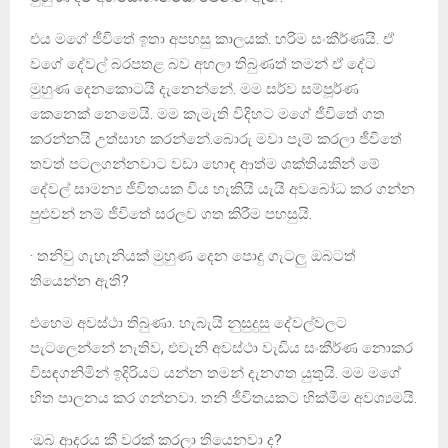
එය මගේ ජීවිතේ ඉතා අපහසු කාලයක්. හරිම සංකීර්ණයි. ඒ
වගේ දේවල් බරපතළ බව අහලා තිබුණත් තමන් ඒ දේට
මුහුණ දෙනකොටයි දැනෙන්නේ. මම සර්ව සම්පූර්ණ
කෙනෙක් නෙමෙයි. මම කැමැති විදිහට මගේ ජීවිතේ ගත
කරන්නයි උත්සාහ කරන්නේ.බොරු මවා පෑම් කරලා ජීවිතේ
තවත් පටලගන්නවාට වඩා හොඳ ආත්ම ශක්තියකින් මේ
දේවල් සාමන්‍ය ජීවිතයක විය හැකියි යැයි අවබෝධ කර ගන්න
පුළුවන් නම් ජීවිතේ සරලව ගත කිරීම පහසුයි.
· තනිවු ගැහැනියක් මුහුණ දෙන පොදු ගැටලු ඔබටත්
තියෙන්න ඇති?
එහෙම අවස්ථා තිබුණා. හැබැයි නුසුදුසු දේවල්වලට
පැටලෙන්නේ නැතිව, එවැනි අවස්ථා වැඩිය සංකීර්ණ නොකර
විසඳගනිමින් ඉදිරියට යන්න තමන් දැනගත යුතුයි. මම මගේ
හිත පාලනය කර ගන්නවා. තනි ජීවිතයකට හික්මීම අවශ්‍යමයි.
·ඔබ ආදරය කී වරක් කරලා තියෙනවා ද?