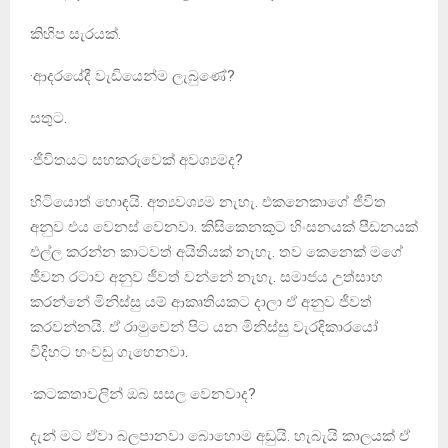
කිහිප සැරයක්.
·ආදරයේදී වැඩියෙන්ම ලැබුණේ?
සතුට.
·ජීවිතයට සහකරුවෙක් අවශ්‍යමද?
හිටියොත් හොඳයි. අත්‍යවශ්‍යම නැහැ. එකනෙකාගේ ජීවිත
අනුව එය වෙනස් වෙනවා. කිසිකෙනකුට හිංසනයක් පීඩනයක්
එල්ල කරන්න කාටවත් අයිතියක් නැහැ. තව කෙනෙක් මගේ
ජීවන රටාව අනුව ජීවත් වන්නේ නැහැ. සමාජය උත්සාහ
කරන්නේ මිනිස්සු යම් ආකෘතියකට දාලා ඒ අනුව ජීවත්
කරවන්නයි. ඒ රාමුවෙන් පිට යන මිනිස්සු වැරදිකාරයෝ
විදිහට හංවඩු ගැහෙනවා.
·කටකතාවලින් ඔබ සසල වෙනවාද?
දැන් මට ඒවා බලපානවා බොහොම අඩුයි. හැබැයි කාලයක් ඒ