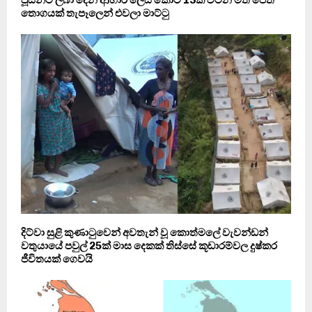
තොගයක් තැපෑලෙන් එවලා මාට්ටු
දිට්වා සුළි කුණාටුවෙන් අවතැන් වූ කොත්මලේ වැවන්ඩන්
වතුයායේ පවුල් 25ක් මාස දෙකක් තිස්සේ කූඩාරම්වල දුෂ්කර
ජීවිතයක් ගෙවයි