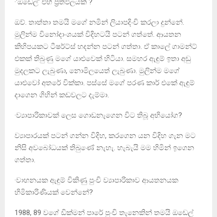
·‘ඔඩෙල්‘ එහි ප්‍රතිඵලයක් ?
ඔව්. තාත්තා තමයි මගේ නමින් ලියාපදිංචි කරලා දුන්නේ.
මුලින්ම විනෝදාංශයක් විදිහටයි පටන් ගත්තේ. ආයතන
කිහිපයකට ටීෂර්ට්ස් හදන්න පටන් ගත්තා. ඒ කාලේ ගාමන්ට්
එකක් තිබුණු මගේ යාළුවෙක් හිටියා. සමහර ඇඳුම් ඉතා අඩු
මුදලකට ලැබුණා, නොමිලයෙත් ලැබුණා. මුලින්ම මගේ
යාළුවෝ අතරේ වික්කා. පස්සේ මගේ පරණ කාර් එකේ ඇඳුම්
දාගෙන ගිහින් කඩවලට දැම්මා.
·ව්‍යාපාරිකාවක් ලෙස ගොඩනැගෙන විට තිබූ අභියෝග?
ව්‍යාපාරයක් පටන් ගන්න විදිහ, කරගෙන යන විදිහ ගැන මට
නිසි අවබෝධයක් තිබුණේ නැහැ. හැබැයි මම හිමින් ඉගෙන
ගත්තා.
·වාහනයක ඇඳුම් විකිණු පුංචි ව්‍යාපාරිකාව ආයතනයක
හිමිකාරිණියක් වෙන්නේ?
1988, 89 වගේ ඩික්මන් පාරේ පුංචි තැනෙකින් තමයි ඔඩෙල්