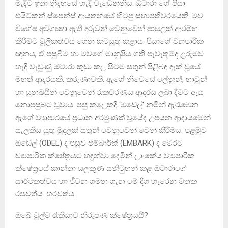
මැදිව ඉතා නිදහසේ හැදි වැඩෙන්නීය. ඔටාරා ගේ පියා
එයිට්කන් ස්පෙන්ස් ආයතනයේ හිටපු සභාපතිවරයෙකි. මව
විශේෂ අවශ්‍යතා ඇති දරුවන් වෙනුවෙන් පාසලක් ආරම්භ
කිරීමට මූලිකත්වය ගෙන කටයුතු කළාය. පියාගේ ව්‍යාපාරික
ඥානය, ඒ පසුබිම හා මවගේ මානුෂීය ගති පැවැතුම්ද උරුමව
හැඳි වැඩුණු ඔටාරා කුඩා කල සිටම සතුන් පිළිබඳ දැක් වූයේ
මහත් ආදරයකි. කරුණාවකි. ඇගේ නිවෙසේ ලේනුන්, හාවුන්
හා සුනඛයින් වෙනුවෙන් රැකවරණය ආදරය ලබා දීමට ඇය
නොපසුබට වූවාය. පසු කලෙකදී ‘ඔඩෙල්‘ නමින් ඇරැඹෙන
ඇගේ ව්‍යාපාරයේ ප්‍රධාන අරමුණක් වූයේද උපයන ආදායමෙන්
සැලකිය යුතු මුදලක් සතුන් වෙනුවෙන් වෙන් කිරීමය. පළමුව
ඔඩෙල් (ODEL) ද පසුව එම්බාර්ක් (EMBARK) ද මෙරට
ව්‍යාපාරික ක්ෂේත්‍රයට හඳුන්වා දෙමින් ලාංකේය ව්‍යාපාරික
ක්ෂේත්‍රයේ කාන්තා සලකුණ සනිටුහන් කළ ඔටාරාගේ
සාර්ථකත්වය හා ජීවන ගමන ගැන මේ දිග හැරෙන මතක
රසවත්ය. හරවත්ය.
ඔබේ මුල්ම රැකියාව නිරූපණ ක්ෂේත්‍රයයි?