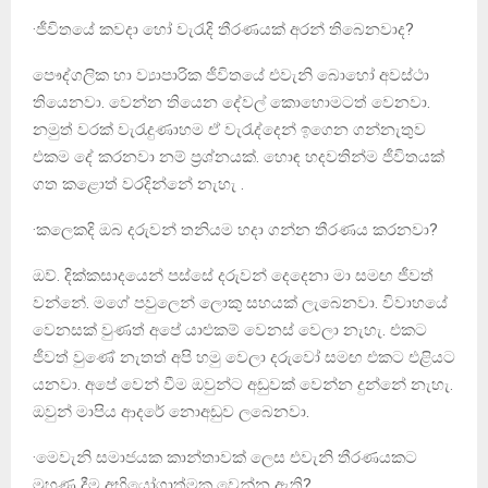
·ජීවිතයේ කවදා හෝ වැරැදි තීරණයක් අරන් තිබෙනවාද?
පෞද්ගලික හා ව්‍යාපාරික ජීවිතයේ එවැනි බොහෝ අවස්ථා
තියෙනවා. වෙන්න තියෙන දේවල් කොහොමටත් වෙනවා.
නමුත් වරක් වැරැදුණාහම ඒ වැරැද්දෙන් ඉගෙන ගන්නැතුව
එකම දේ කරනවා නම් ප්‍රශ්නයක්. හොඳ හදවතින්ම ජීවිතයක්
ගත කළොත් වරදින්නේ නැහැ .
·කලෙකදි ඔබ දරුවන් තනියම හදා ගන්න තීරණය කරනවා?
ඔව්. දික්කසාදයෙන් පස්සේ දරුවන් දෙදෙනා මා සමඟ ජීවත්
වන්නේ. මගේ පවුලෙන් ලොකු සහයක් ලැබෙනවා. විවාහයේ
වෙනසක් වුණත් අපේ යාළුකම් වෙනස් වෙලා නැහැ. එකට
ජීවත් වුණේ නැතත් අපි හමු වෙලා දරුවෝ සමඟ එකට එළියට
යනවා. අපේ වෙන් වීම ඔවුන්ට අඩුවක් වෙන්න දුන්නේ නැහැ.
ඔවුන් මාපිය ආදරේ නොඅඩුව ලබෙනවා.
·මෙවැනි සමාජයක කාන්තාවක් ලෙස එවැනි තීරණයකට
මුහුණ දීම අභියෝගාත්මක වෙන්න ඇති?