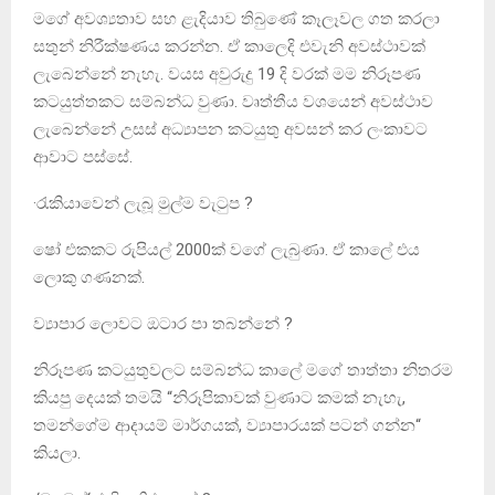
මගේ අවශ්‍යතාව සහ ළැදියාව තිබුණේ කෑලෑවල ගත කරලා
සතුන් නිරීක්ෂණය කරන්න. ඒ කාලෙදි එවැනි අවස්ථාවක්
ලැබෙන්නේ නැහැ. වයස අවුරුදු 19 දි වරක් මම නිරූපණ
කටයුත්තකට සම්බන්ධ වුණා. වෘත්තීය වශයෙන් අවස්ථාව
ලැබෙන්නේ උසස් අධ්‍යාපන කටයුතු අවසන් කර ලංකාවට
ආවාට පස්සේ.
·රැකියාවෙන් ලැබූ මුල්ම වැටුප ?
ෂෝ එකකට රුපියල් 2000ක් වගේ ලැබුණා. ඒ කාලේ එය
ලොකු ගණනක්.
ව්‍යාපාර ලොවට ඔටාර පා තබන්නේ ?
නිරූපණ කටයුතුවලට සම්බන්ධ කාලේ මගේ තාත්තා නිතරම
කියපු දෙයක් තමයි “නිරූපිකාවක් වුණාට කමක් නැහැ,
තමන්ගේම ආදායම් මාර්ගයක්, ව්‍යාපාරයක් පටන් ගන්න“
කියලා.