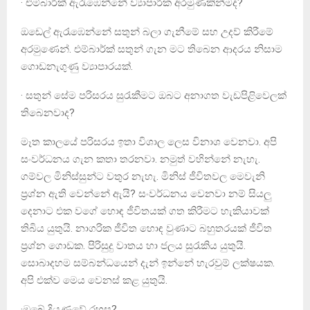
· එම්බාර්ක් ඇරැඹෙන්නේ ව්‍යාපාරික අරමුණකින්මද?
ඔඩෙල් ඇරැඹෙන්නේ සතුන් බලා ගැනීමේ සහ උදව් කිරීමේ
අරමුණෙන්. එම්බාර්ක් සතුන් ගැන මට තිබෙන ආදරය නිසාම
ගොඩනැගුණු ව්‍යාපාරයක්.
· සතුන් සේම පරිසරය සුරැකීමට ඔබට අනාගත වැඩපිළිවෙලක්
තිබෙනවාද?
මෑත කාලයේ පරිසරය ඉතා විශාල ලෙස විනාශ වෙනවා. අපි
සංවර්ධනය ගැන කතා තරනවා. නමුත් වහින්නේ නැහැ.
ගම්වල මිනිස්සුන්ට වතුර නැහැ. මිනිස් ජීවිතවල මෙවැනි
ප්‍රශ්න ඇති වෙන්නේ ඇයි? සංවර්ධනය වෙනවා නම් සියලු
දෙනාට එක වගේ හොඳ ජීවිතයක් ගත කිරීමට හැකියාවක්
තිබිය යුතුයි. නාගරික ජීවිත හොඳ වුණාට බහුතරයක් ජීවිත
ප්‍රශ්න ගොඩක. පිරිසුදු වාතය හා ජලය සුරැකිය යුතුයි.
සොබාදහම සම්බන්ධයෙන් දැන් ඉන්නේ හැරවුම් ලක්ෂයක.
අපි එක්ව මෙය වෙනස් කළ යුතුයි.
·ඔබේ දියුණුවේ රහස?