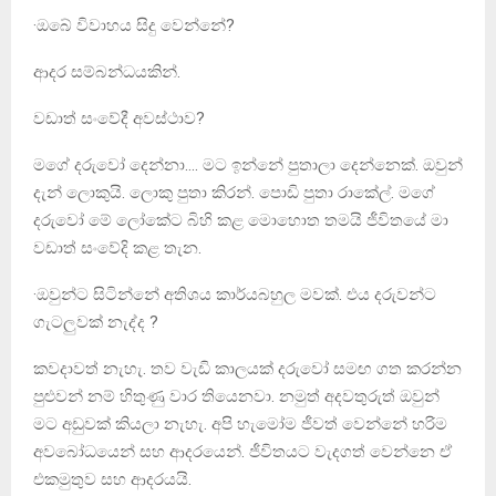
·ඔබේ විවාහය සිදු වෙන්නේ?
ආදර සම්බන්ධයකින්.
වඩාත් සංවේදී අවස්ථාව?
මගේ දරුවෝ දෙන්නා…. මට ඉන්නේ පුතාලා දෙන්නෙක්. ඔවුන්
දැන් ලොකුයි. ලොකු පුතා කිරන්. පොඩි පුතා රාකේල්. මගේ
දරුවෝ මේ ලෝකේට බිහි කළ මොහොත තමයි ජීවිතයේ මා
වඩාත් සංවේදි කළ තැන.
·ඔවුන්ට සිටින්නේ අතිශය කාර්යබහුල මවක්. එය දරුවන්ට
ගැටලුවක් නැද්ද ?
කවදාවත් නැහැ. තව වැඩි කාලයක් දරුවෝ සමඟ ගත කරන්න
පුළුවන් නම් හිතුණු වාර තියෙනවා. නමුත් අදවතුරුත් ඔවුන්
මට අඩුවක් කියලා නැහැ. අපි හැමෝම ජීවත් වෙන්නේ හරිම
අවබෝධයෙන් සහ ආදරයෙන්. ජීවිතයට වැදගත් වෙන්නෙ ඒ
එකමුතුව සහ ආදරයයි.