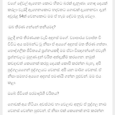
වගේ දේවල් ඇහෙන කොට හිතට බරක් දැනුණා. හොඳ දෙයක්
කරලා වැරැදි ඇහෙනකොට හදවතට ගොඩක් දැනෙනවා. දැන්
අවුරුදු 54ක් වෙනකොට මම ඒ හැම දේටම හුරු වෙලා.
·ඔබ තීරණ ගන්නේ තනියමද?
මුලදී නම් තීරණයක වැඩි අදහස් මගේ. ව්‍යාපාරය ව්‍යාප්ත වී
විවිධ අය සම්බන්ධ වූ නිසා ඒ අයගේ අදහස් මත තීරණ ගත්තා.
පෞද්ගලික ජීවිතයේ ප්‍රශ්නයකදී මම ඒවා විසඳගන්නේ එවැනි
ප්‍රශ්නවලට මුහුණ දුන් චරිත අත්දැකීම් කරගෙන. නමුත්
කවදාවත් කෙනෙක් කරපු දෙයක් කොපි කරන්න බැහැ. අපි
පුද්ගලයගෙන් පුද්ගලයට වෙනස්. අපි යන මාර්ග වෙනස්. ඒ
නිසා සමහර අයගෙ අදහස් පමණයි ගන්න පුළුවන්. මම එය
කළා.
ඔබේ ජීවිතේ පරමාදර්ශී චරිතය?
ගොඩක් අය හිටියා. අවස්ථාව හා වෙලාව අනුව ඒ පුද්ගල නාම
වෙනස් වෙන්න පුළුවන්. ඒ නිසා එක් කෙනෙක් නම් කරන්න