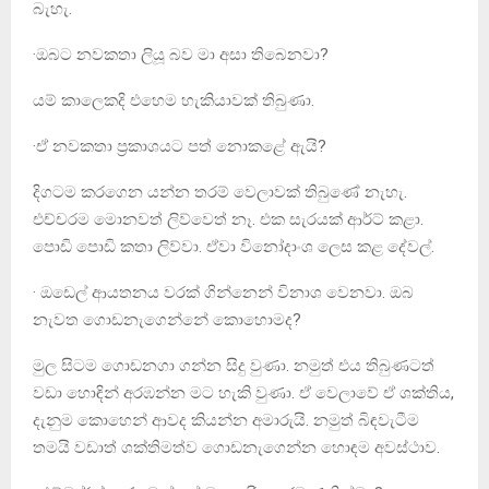
බැහැ.
·ඔබට නවකතා ලියූ බව මා අසා තිබෙනවා?
යම් කාලෙකදි එහෙම හැකියාවක් තිබුණා.
·ඒ නවකතා ප්‍රකාශයට පත් නොකළේ ඇයි?
දිගටම කරගෙන යන්න තරම් වෙලාවක් තිබුණේ නැහැ.
එච්චරම මොනවත් ලිව්වෙත් නෑ. එක සැරයක් ආර්ට් කළා.
පොඩි පොඩි කතා ලිව්වා. ඒවා විනෝදාංශ ලෙස කළ දේවල්.
· ඔඩෙල් ආයතනය වරක් ගින්නෙන් විනාශ වෙනවා. ඔබ
නැවත ගොඩනැගෙන්නේ කොහොමද?
මුල සිටම ගොඩනගා ගන්න සිදු වුණා. නමුත් එය තිබුණටත්
වඩා හොඳින් අරඹන්න මට හැකි වුණා. ඒ වෙලාවේ ඒ ශක්තිය,
දැනුම කොහෙන් ආවද කියන්න අමාරුයි. නමුත් බිඳවැටීම
තමයි වඩාත් ශක්තිමත්ව ගොඩනැගෙන්න හොඳම අවස්ථාව.