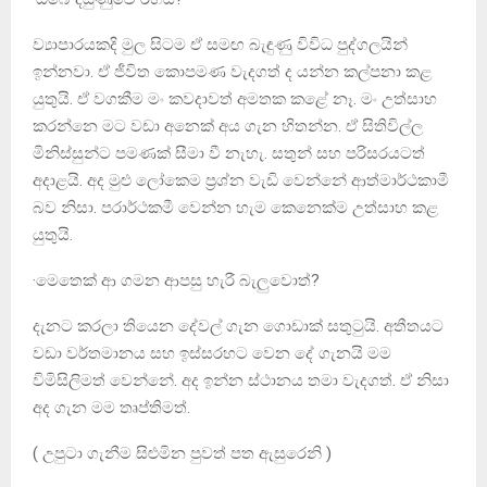
ව්‍යාපාරයකදි මුල සිටම ඒ සමඟ බැඳුණු විවිධ පුද්ගලයින්
ඉන්නවා. ඒ ජීවිත කොපමණ වැදගත් ද යන්න කල්පනා කළ
යුතුයි. ඒ වගකීම මං කවදාවත් අමතක කළේ නෑ. මං උත්සාහ
කරන්නෙ මට වඩා අනෙක් අය ගැන හිතන්න. ඒ සිතිවිල්ල
මිනිස්සුන්ට පමණක් සීමා වී නැහැ. සතුන් සහ පරිසරයටත්
අදාළයි. අද මුළු ලෝකෙම ප්‍රශ්න වැඩි වෙන්නේ ආත්මාර්ථකාමී
බව නිසා. පරාර්ථකමී වෙන්න හැම කෙනෙක්ම උත්සාහ කළ
යුතුයි.
·මෙතෙක් ආ ගමන ආපසු හැරී බැලුවොත්?
දැනට කරලා තියෙන දේවල් ගැන ගොඩාක් සතුටුයි. අතීතයට
වඩා වර්තමානය සහ ඉස්සරහට වෙන දේ ගැනයි මම
විමිසිලිමත් වෙන්නේ. අද ඉන්න ස්ථානය තමා වැදගත්. ඒ නිසා
අද ගැන මම තෘප්තිමත්.
( උපුටා ගැනීම සිළුමින පුවත් පත ඇසුරෙනි )