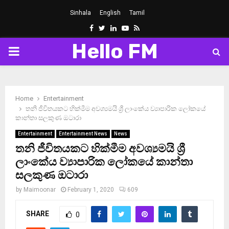
Sinhala
English
Tamil
Facebook
Twitter
Linkedin
Youtube
Rss
Hello FM
PRIMARY
MENU
Home
Entertainment
තනි ජීවි­ත­ය­කට හික්මීම අව­ශ්‍ය­­මයි ශ්‍රී ලාංකේය ව්‍යාපා­රික ලෝකයේ
කාන්තා සල­කුණ ඔටාරා
Entertainment
Entertainment News
News
තනි ජීවි­ත­ය­කට හික්මීම අව­ශ්‍ය­­මයි ශ්‍රී
ලාංකේය ව්‍යාපා­රික ලෝකයේ කාන්තා
සල­කුණ ඔටාරා
by
Maimoonar
February 1, 2020
609
SHARE
0