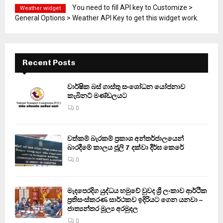
You need to fill API key to Customize >
Weather widget
General Options > Weather API Key to get this widget work.
Recent Posts
වාර්ෂික බස් ගාස්තු සංශෝධන යෝජනාව
කැබිනට් මණ්ඩලයට
0
වත්කම් බැරකම් ප්‍රකාශ අන්තර්ජාලයෙන්
බාරදීමේ කාලය ජූලි 7 දක්වා දීර්ඝ කෙරේ
0
මැදපෙරදිග යුද්ධය හමුවේ වුවද ශ්‍රී ලංකාව ආර්ථික
ප්‍රතිසංස්කරණ සාර්ථකව ඉදිරියට ගෙන යනවා –
ජාත්‍යන්තර මූල්‍ය අරමුදල
0