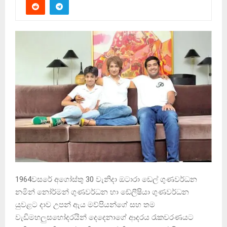
1964වසරේ අගෝස්තු 30 වැනිදා ඔටාරා ඩෙල් ගුණවර්ධන
නමින් නෝර්මන් ගුණවර්ධන හා ඩේලීෂියා ගුණවර්ධන
යුවළට දාව උපන් ඇය මව්පියන්ගේ සහ තම
වැඩිමහලුසහෝදරයින් දෙදෙනාගේ ආදරය රැකවරණයට