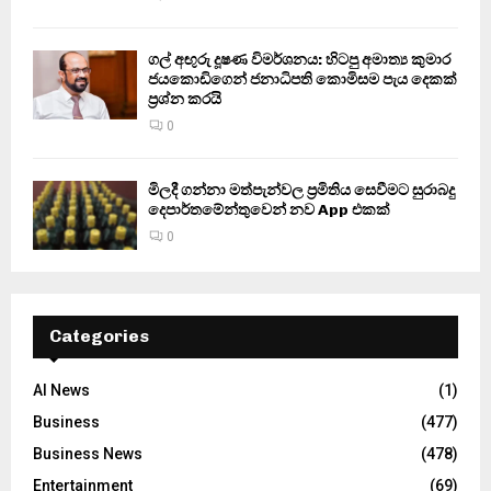
ගල් අඟුරු දූෂණ විමර්ශනය: හිටපු අමාත්‍ය කුමාර
ජයකොඩිගෙන් ජනාධිපති කොමිසම පැය දෙකක්
ප්‍රශ්න කරයි
0
මිලදී ගන්නා මත්පැන්වල ප්‍රමිතිය සෙවීමට සුරාබදු
දෙපාර්තමේන්තුවෙන් නව App එකක්
0
Categories
AI News
(1)
Business
(477)
Business News
(478)
Entertainment
(69)