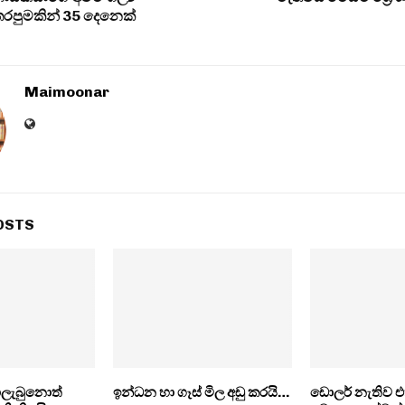
රපුමකින් 35 දෙනෙක්
Maimoonar
OSTS
ොලැබුනොත්
ඉන්ධන හා ගෑස් මිල අඩු කරයි…
ඩොලර් නැතිව 