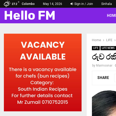
C
Colombo
May 14, 2026
Sign in / Join
Sinhala
27.2
Hello FM
HOM
Home
LIFE
LIFE
LIFE NEWS
රුව රක
by
Maimoonar
SHARE