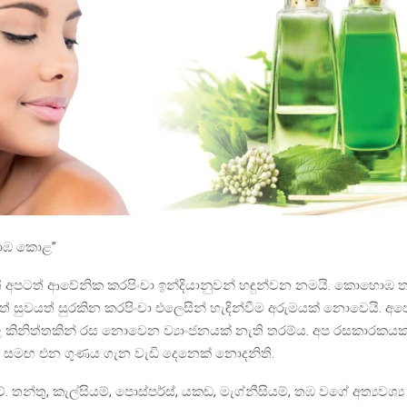
හොඹ කොළ”
ත් අපටත් ආවේනික කරපිංචා ඉන්දියානුවන් හඳුන්වන නමයි. කොහොඹ
් සුවයත් සුරකින කරපිංචා එලෙසින් හැඳින්වීම අරුමයක් නොවෙයි. අ
 කිනිත්තකින් රස නොවෙන ව්‍යාංජනයක් නැති තරම්ය. අප රසකාරකය
් සමඟ එන ගුණය ගැන වැඩි දෙනෙක් නොදනිති.
්. තන්තු, කැල්සියම්, පොස්පර්ස්, යකඩ, මැග්නීසියම්, තඹ වගේ අත්‍යවශ