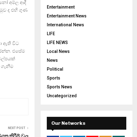
යිනෝ අම්ල ආදී
Entertainment
ුව ද එහි ගුණ
Entertainment News
International News
LIFE
LIFE NEWS
ා ඇති විට
කරන්න. එසේම
Local News
වල්පයක්
News
 ගැනීම
Political
Sports
Sports News
Uncategorized
Our Networks
NEXT POST
ණිගත කිරීම් වල