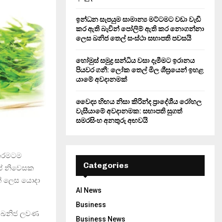
ඉන්ධන සැපයුම සාමාන්‍ය මට්ටමට වඩා වැඩි
කර ඇති බැවින් පෝලිම් ඇති කර නොගන්නා
ලෙස ඛනිජ තෙල් සංස්ථා සභාපති පවසයි
හෝමුස් සමුද්‍ර සන්ධිය වසා දැමීමට ඉරානය
පියවර ගනී: ලෝක තෙල් මිල ශීඝ්‍රයෙන් ඉහළ
යාමේ අවදානමක්
වෛද්‍ය හිඟය නිසා කිරින්ද ප්‍රාදේශීය රෝහල
වැසීයාමේ අවදානමක: සභාපති සුගත්
සමරසිංහ අනතුරු අඟවයි
 තරමටම
Categories
පේ නිවෙසක
ක් ලෙස යොදා
AI News
Business
්‍ය ඛනිජ ලවණ
Business News