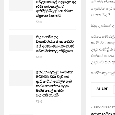
මෙන්ම නිකොටින
වෙළඳපොළේ ගනුදෙනු අද
(03) තාවකාලිකව
නැතිවම බැරි 
අත්හිටුවයි; ප්‍රධාන දර්ශක
කෙතරම්ද ?
ශීඝ්‍රයෙන් පහතට
0
ඔසු ගුණයක් ද 
පර්යේෂණවලින්
මැද පෙරදිග යුද
වාතාවරණය නිසා මෙරට
කරපිංචා කොළ
තේ අපනයනය සහ ගුවන්
උදර ආන්ත්‍ර
ගමන් බරපතළ අර්බුදයක
එක්කර පානය ක
0
උදරයට සහ අන
ඉන්ධන සැපයුම සාමාන්‍ය
ඉන්දියානු ආයු
මට්ටමට වඩා වැඩි කර
ඇති බැවින් පෝලිම් ඇති
කර නොගන්නා ලෙස
SHARE
ඛනිජ තෙල් සංස්ථා
සභාපති පවසයි
0
PREVIOUS POST
ඉරාන හමුදා 