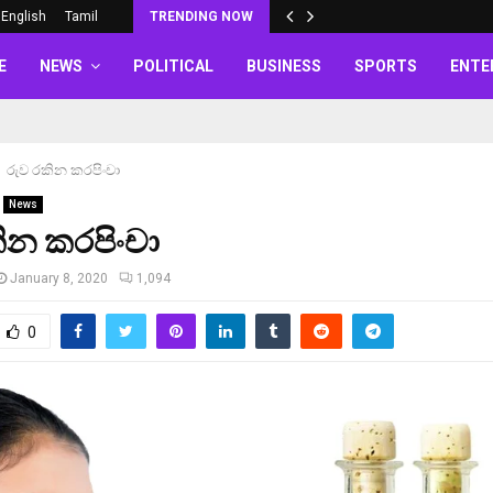
English
Tamil
TRENDING NOW
E
NEWS
POLITICAL
BUSINESS
SPORTS
ENTE
රුව රකින කරපිංචා
News
ින කරපිංචා
January 8, 2020
1,094
0