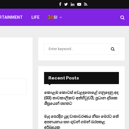
Facebook
Twitter
Linkedin
Youtube
Rss
RTAINMENT
LIFE
SI
S
e
a
S
r
c
E
h
Recent Posts
f
A
o
කොළඹ කොටස් වෙළඳපොළේ ගනුදෙනු අද
r
R
(03) තාවකාලිකව අත්හිටුවයි; ප්‍රධාන දර්ශක
:
ශීඝ්‍රයෙන් පහතට
C
මැද පෙරදිග යුද වාතාවරණය නිසා මෙරට තේ
H
අපනයනය සහ ගුවන් ගමන් බරපතළ
අර්බුදයක