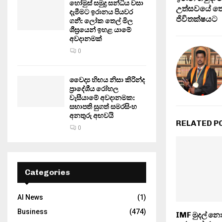
හෝමුස් සමුද්‍ර සන්ධිය වසා
උත්සවයේ තෙ
දැමීමට ඉරානය පියවර
ජිවිතක්ෂයට
ගනී: ලෝක තෙල් මිල
ශීඝ්‍රයෙන් ඉහළ යාමේ
අවදානමක්
0
වෛද්‍ය හිඟය නිසා කිරින්ද
ප්‍රාදේශීය රෝහල
වැසීයාමේ අවදානමක:
සභාපති සුගත් සමරසිංහ
අනතුරු අඟවයි
RELATED P
0
Categories
AI News
(1)
Business
(474)
IMF මුදල් න