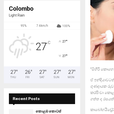
Colombo
Light Rain
95%
7.6km/h
100%
°
27
C
27
°
°
27
“මිහිරි කො
27
°
26
°
27
°
27
°
27
°
THU
FRI
SAT
SUN
MON
ඒ ඉන්දියාවට
ගුණදායක රුවත
කරපිංචා කොළ
Recent Posts
ගත්ත ද රසයත
කාබෝහයිඩ්‍රේට
කොළඹ කොටස්