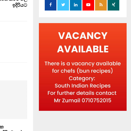
ඉදිරියට
එක