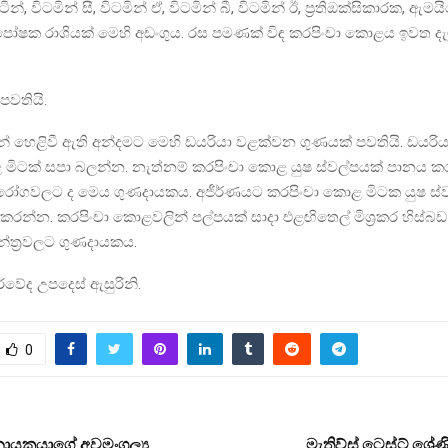
්, විටමින් සී, විටමින් ඒ, විටමින් බී, විටමින් ඊ, ප්‍රතිඔක්සිකාරක, ඇම
පෝෂක රාශියක් මෙහි අඩංගුය. රස පමණක් විඳ කරපිංචා කොළය ඉවත දැම
පවතියි.
 හෙළිවී ඇති අන්දමට මෙහි ඩයරියා වළක්වන ගුණයක් පවතියි. ඩයරිය
 මිටක් සපා බලන්න. නැත්නම් කරපිංචා කොළ යුෂ ස්වල්පයක් පානය 
ික රෝගවලට ද මෙය ගුණදායකය. අජීර්ණයට කරපිංචා කොළ මිටක යුෂ ස්
රන්න. කරපිංචා කොළවලින් පල්පයක් සාදා එළඟිතෙල් මිශ්‍රකර හිස්බඩ
්ත්‍රවලට ගුණදායකය.
ර්වේද උපදෙස් ඇසුරිනි.
0
නායකයාගේ අවමංගල්‍ය
මැතිව්ස් ටෙස්ට් ශ්‍රේ