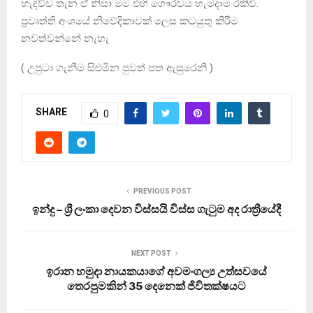
හැදිච්ච තැන ඒ නිසා මම එහි ගෞරවය හැමදාම රකීවි.
ප්‍රවෘත්ති අංශ‍යේ නි‍වේදිකාවක් ‍ලෙස කටයුතු කිරීම
නවත්වන්නේ නැහැ
( උපුටා ගැනීම සිළුමින පුවත් පත ඇසුරෙනි )
SHARE
0
PREVIOUS POST
ඉන්දු – ශ්‍රී ලංකා දෙවන විස්සයි විස්ස ගැටුම අද රාත්‍රීයේදී
NEXT POST
ඉරාන හමුදා නායකයාගේ අවමංගල්‍ය උත්සවයේ
තෙරපුමකින් 35 දෙනෙක් ජිවිතක්ෂයට