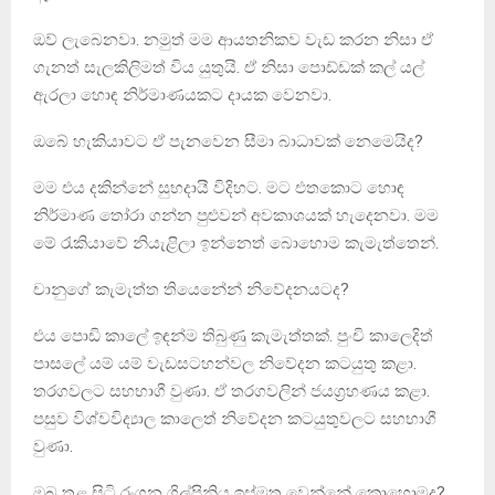
ඔව් ලැබෙනවා. නමුත් මම ආයතනිකව වැඩ කරන නිසා ඒ
ගැනත් සැලකිලිමත් විය යුතුයි. ඒ නිසා පොඩ්ඩක් කල් යල්
ඇරලා හොඳ නිර්මාණයකට දායක වෙනවා.
ඔබේ හැකියාවට ඒ පැනවෙන සීමා බාධාවක් නෙමෙයිද?
මම එය දකින්නේ සුභදායී විදිහට. මට එතකොට හොඳ
නිර්මාණ තෝරා ගන්න පුළුවන් අවකාශයක් හැදෙනවා. මම
මේ රැකියාවේ නියැළිලා ඉන්නෙත් බොහොම කැමැත්තෙන්.
චානු‍ගේ කැමැත්ත ති‍යෙන්‍නේ නි‍වේදනයටද?
එය ‍පොඩි කා‍ලේ ඉඳන්ම තිබුණු කැමැත්තක්. පුංචි කා‍ලෙදිත්
පාසලේ යම් යම් වැඩසටහන්වල නිවේදන කටයුතු කළා.
තරගවලට සහභාගී වුණා. ඒ තරගවලින් ජයග්‍රහණය කළා.
පසුව විශ්වවිද්‍යාල කාලෙත් නි‍වේදන කටයුතුවලට සහභාගී
වුණා.
ඔබ තුළ සිටි රංගන ශිල්පිනිය ඉස්මතු ‍වෙන්නේ කොහොමද?