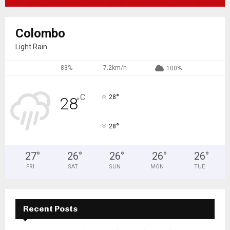
Colombo
Light Rain
83%
7.2km/h
100%
°
C
28
28
°
°
28
27
°
26
°
26
°
26
°
26
°
FRI
SAT
SUN
MON
TUE
Recent Posts