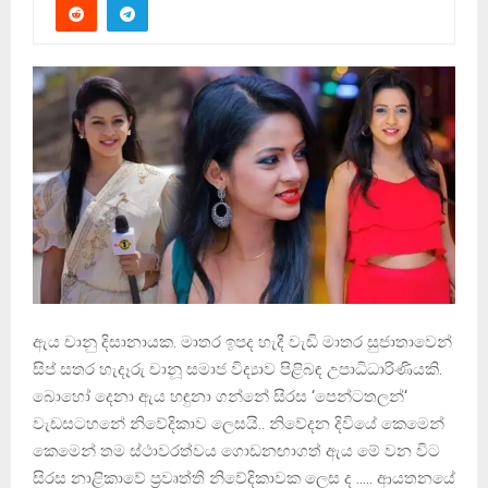
ඇය චානු දිසානායක.‍ මාතර ඉපද හැදී වැඩි මාතර සුජාතාවෙන්
සිප් සතර හැදෑරු චානූ සමාජ විද්‍යාව පිළිබඳ උපාධිධාරිණියකි.
බො‍‍‍හෝ ‍දෙනා ඇය හඳුනා ගන්නේ සිරස ‘පෙන්ටතලන්‘
වැඩසටහ‍නේ නි‍වේදිකාව ‍ලෙසයි.. නි‍වේදන දිවි‍යේ ‍කෙ‍මෙන්
‍කෙ‍මෙන් තම ස්ථාවරත්වය ‍ගොඩනඟාගත් ඇය ‍මේ වන විට
සිරස නාළිකා‍වේ ප්‍රවෘත්ති නිවේදිකාවක ලෙස ද ….. ආයතනයේ