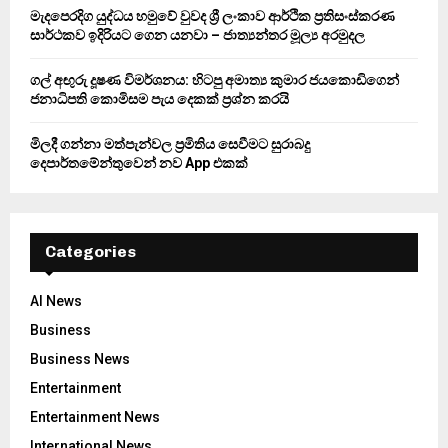
මැදපෙරදිග යුද්ධය හමුවේ වුවද ශ්‍රී ලංකාව ආර්ථික ප්‍රතිසංස්කරණ
සාර්ථකව ඉදිරියට ගෙන යනවා – ජාත්‍යන්තර මූල්‍ය අරමුදල
ගල් අඟුරු දූෂණ විමර්ශනය: හිටපු අමාත්‍ය කුමාර ජයකොඩිගෙන්
ජනාධිපති කොමිසම පැය දෙකක් ප්‍රශ්න කරයි
මිලදී ගන්නා මත්පැන්වල ප්‍රමිතිය සෙවීමට සුරාබදු
දෙපාර්තමේන්තුවෙන් නව App එකක්
Categories
AI News
Business
Business News
Entertainment
Entertainment News
International News