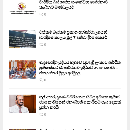
වාර්ෂික බස් ගාස්තු සංශෝධන යෝජනාව
කැබිනට් මණ්ඩලයට
0
වත්කම් බැරකම් ප්‍රකාශ අන්තර්ජාලයෙන්
බාරදීමේ කාලය ජූලි 7 දක්වා දීර්ඝ කෙරේ
0
මැදපෙරදිග යුද්ධය හමුවේ වුවද ශ්‍රී ලංකාව ආර්ථික
ප්‍රතිසංස්කරණ සාර්ථකව ඉදිරියට ගෙන යනවා –
ජාත්‍යන්තර මූල්‍ය අරමුදල
0
ගල් අඟුරු දූෂණ විමර්ශනය: හිටපු අමාත්‍ය කුමාර
ජයකොඩිගෙන් ජනාධිපති කොමිසම පැය දෙකක්
ප්‍රශ්න කරයි
0