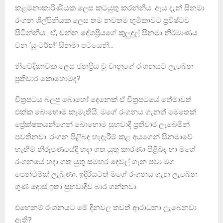
කළමනාකාරිණියක ලෙස කටයුතු කරන්නීය. ඇය දැන් සිනමා
රංගන ශිල්පිනියක ‍ලෙස තම නවතම භූමිකාවට ප්‍රවිෂ්ටව
සිටින්නීය.. ඒ, චන්න දේශප්‍රියගේ කුලුඳුල් සිනමා නිර්මාණය
වන ‘යූ ටර්න්‘ සිනමා පටයෙනි…
නිවේදිකාවක ලෙස ජනප්‍රිය වූ චානු‍ගේ රංගනයට ලැබෙන
ප්‍රතිචාර කොහොමද?
චිත්‍රපටය බලපු බොහෝ දෙනෙක් ඒ චිත්‍රපට‍යේ ‍තේමාවත්
එක්ක ‍බො‍හොම කැමැතියි. ම‍ගේ රංගනය ගැනත් ‍මෙ‍තෙක්
ප්‍රේක්ෂකයන්ගෙන් බොහොම සුභවාදී ප්‍රතිචාර ලැ‍බෙමින්
පවතිනවා. රංගන පිළිබඳ හැදැරීම් කළ අය‍ගෙන් සිනමාවේ
හැඟීම් නිරූපණයේදී හදා ගත යුතු කාරණා පිළිබඳ හා ම‍ගේ
රංගන‍යේ හදා ගත යුතු සමහර ‍දෙවල් ගැන පවා මග
‍පෙන්වීමක් ලැබුණා. ඉදිරියටත් ම‍ගේ රංගනය ගැන ලැ‍බෙන
ගුණ දොස් ඉතා සුභවාදීව බාර ගන්නවා.
එ‍හෙනම් රංගනයට ‍මේ දිනවල තවත් ආරාධනා ලැ‍බෙනවා
ඇති?