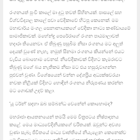
රංගනයත් පුංචි කාලේ මා දුටු තවත් සිහිනයක්. පාස‍ලේ සහ
විශ්වවිද්‍යාල කාලේ පවා ‍වේදිකාවේ හිටපු කෙනෙක්. මම
මහාචාර්ය මංගල සෙනානායකගේ වේදිකා නාට්‍ය කණ්ඩාය‍මේ
සාමාජිකාවක්. මහේන්ද්‍ර ‍පෙ‍රේරාගේ රංගන පාඨමාලාවත්
හදාරා තියෙනවා. ඒ තිබුණු පසුබිම නිසා රංගනය මට අලුත්
දෙයක් වුණේ නැහැ. නමුත් සිනමා රංගනය කියන්නේ එයට
වැඩිය බොහොම වෙනස්. නිවේදිකාවක් විදිහට කැමරාවට
තිබුණු මගේ බය නැතිකම නිසා මට එය හසුරුවාගන්න
පුළුවන් වුණා. විශේෂයෙන් චන්න දේශප්‍රිය අධ්‍යක්ෂවරයා
නවක නිළියක් විදිහට හොඳින් රංගනය නිරූපණය කරන්න
මට ගොඩක් උදව් කළා.
‘යූ ටර්න්’ සඳහා ඔබ සම්බන්ධ ‍වෙන්‍නේ ‍කො‍හොමද?
මහරාජා ආයතන‍යෙන් තමයි මෙම චිත්‍රපටය නිෂ්පාදනය
කළේ. මෙය මාධ්‍යවේදිනියකගේ චරිතයක්. ඔවුන්ට අවශ්‍ය
වුණා සැබෑ ජීවිතයේ මාධ්‍ය වෘත්තියේ නියැළෙන කෙනෙක්ව