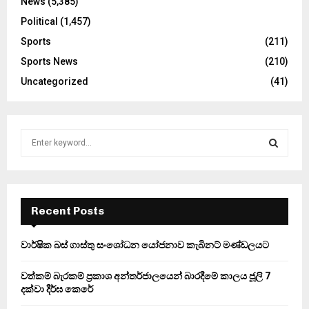
News
(5,385)
Political
(1,457)
Sports
(211)
Sports News
(210)
Uncategorized
(41)
S
e
a
S
r
c
E
h
Recent Posts
f
A
o
වාර්ෂික බස් ගාස්තු සංශෝධන යෝජනාව කැබිනට් මණ්ඩලයට
r
R
:
වත්කම් බැරකම් ප්‍රකාශ අන්තර්ජාලයෙන් බාරදීමේ කාලය ජූලි 7
C
දක්වා දීර්ඝ කෙරේ
H