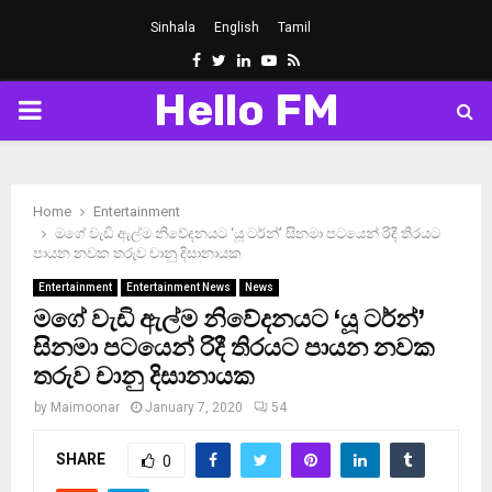
Sinhala
English
Tamil
Facebook
Twitter
Linkedin
Youtube
Rss
Hello FM
PRIMARY
MENU
Home
Entertainment
ම‍ගේ වැඩි ඇල්ම නි‍වේද­න­යට ‘යූ ටර්න්’ සිනමා පට­යෙන් රිදී තිරයට
පායන නවක තරුව චානු දිසා­නා­යක
Entertainment
Entertainment News
News
ම‍ගේ වැඩි ඇල්ම නි‍වේද­න­යට ‘යූ ටර්න්’
සිනමා පට­යෙන් රිදී තිරයට පායන නවක
තරුව චානු දිසා­නා­යක
by
Maimoonar
January 7, 2020
54
SHARE
0