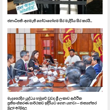
ජනාධිපති-අගමැති ගෝටාගෝගම සිර මැදිරිය සිර කරයි..
මැදපෙරදිග යුද්ධය හමුවේ වුවද ශ්‍රී ලංකාව ආර්ථික
ප්‍රතිසංස්කරණ සාර්ථකව ඉදිරියට ගෙන යනවා – ජාත්‍යන්තර
මූල්‍ය අරමුදල