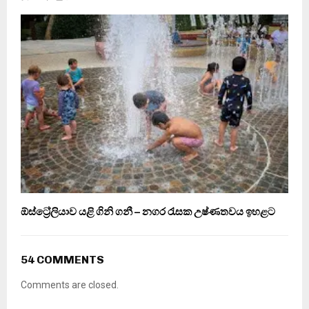
ඕස්ට්‍රේලියාව යළි ගිනි ගනී – නගර රැසක උෂ්ණතවය ඉහළට
54 COMMENTS
Comments are closed.