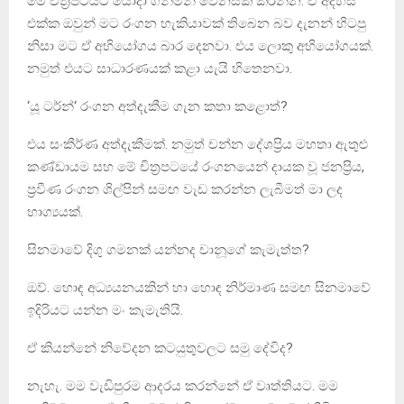
මේ චිත්‍රපටයට යොදා ගනිමින් වෙනසක් කරන්න. ඒ අදහස
එක්ක ඔවුන් ම‍ට රංගන හැකියාවක් ති‍බෙන බව දැනන් හිටපු
නිසා මට ඒ අභියෝගය බාර දෙනවා. එය ලොකු අභියෝගයක්.
නමුත් එයට සාධාරණයක් කළා යැයි හි‍තෙනවා.
‘යූ ටර්න්‘ රංගන අත්දැකීම ගැන කතා ක‍ළොත්?
එය සංකීර්ණ අත්දැකීමක්. නමුත් චන්න දේශප්‍රිය මහතා ඇතුළු
කණ්ඩායම සහ ‍මේ චිත්‍රපට‍යේ රංගන‍යෙන් දායක වූ ජනප්‍රිය,
ප්‍රවීණ රංගන ශිල්පින් සමඟ වැඩ කරන්න ලැබීමත් මා ලද
භාග්‍යයක්.
සිනමාවේ දිගු ගමනක් යන්නද චානූගේ කැමැත්ත?
ඔව්. හොඳ අධ්‍යයනයකින් හා හොඳ නිර්මාණ සමඟ සිනමාවේ
ඉදිරියට යන්න මං කැමැතියි.
ඒ කියන්නේ නි‍වේදන‍ කටයුතුවලට සමු ‍දේවිද?
නැහැ. මම වැඩිපුරම ආදරය කරන්නේ ඒ වෘත්තියට. මම