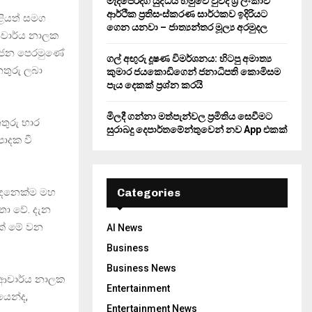
මැදපෙරදිග යුද්ධය හමුවේ වුවද ශ්‍රී ලංකාව
ආර්ථික ප්‍රතිසංස්කරණ සාර්ථකව ඉදිරියට
ළියත් සමග
ගෙන යනවා – ජාත්‍යන්තර මූල්‍ය අරමුදල
ආචාර්ය නාලක
ොදුජන පෙරමුණේ
ගල් අඟුරු දූෂණ විමර්ශනය: හිටපු අමාත්‍ය
නතුරු ලබා
කුමාර ජයකොඩිගෙන් ජනාධිපති කොමිසම
පැය දෙකක් ප්‍රශ්න කරයි
මිලදී ගන්නා මත්පැන්වල ප්‍රමිතිය සෙවීමට
තුරු භාර
සුරාබදු දෙපාර්තමේන්තුවෙන් නව App එකක්
ාදක වී
 දෙනෙක්ම මහ
Categories
තා වේ. දැන
යක් මේ වන
AI News
Business
Business News
, ආචාර්ය නාලක
Entertainment
යෙන්ද,
Entertainment News