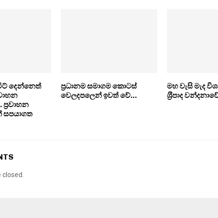
්මිට් දෙන්නෙත්
ප‍්‍රධානම සමාගම කොටස්
මහ වැසි මැද විශ
 වාහන
වෙලදපලෙන් ඉවත් වේ…
ශ‍්‍රීපාද වන්දනාව
ප‍්‍රවාහන
් සපයාගත
NTS
closed.