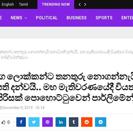
English
Tamil
TRENDING NOW
E
NEWS
POLITICAL
BUSINESS
SPORTS
ENTE
්කන්ට තනතුරු නොගන්නැයි ජනාධිපති දන්වයි.. මහ මැතිවරණයේදී වියත්මග විශාල
ාර්ලිමේන්තුවට..
මග ලොක්කන්ට තනතුරු නොගන්නැය
ති දන්වයි.. මහ මැතිවරණයේදී විය
පිරිසක් පොහොට්ටුවෙන් පාර්ලිමේන
December 9, 2019
18
0