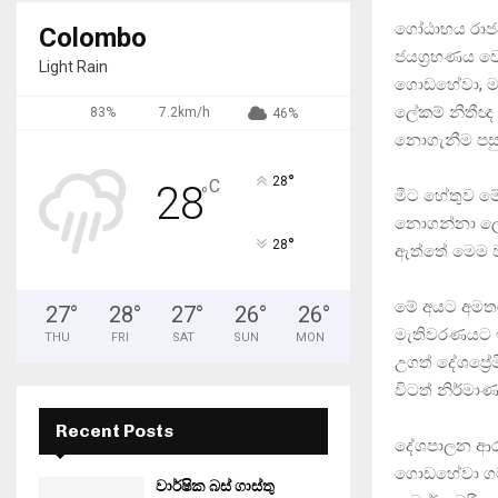
ගෝඨාභය රාජප
Colombo
ජයග්‍රහණය ව
Light Rain
ගොඩහේවා, මහා
ලේකම් නීතීඥ 
83%
7.2km/h
46%
නොගැනීම පසුග
°
28
C
28
°
මීට හේතුව ම
නොගන්නා ලෙස
°
28
ඇත්තේ මෙම වෘ
මේ අයට අමතර
27
°
28
°
27
°
26
°
26
°
මැතිවරණයට ඉද
THU
FRI
SAT
SUN
MON
උගත් දේශප්‍ර
විටත් නිර්මා
Recent Posts
දේශපාලන ආරංච
ගොඩහේවා ගම්පහ
වාර්ෂික බස් ගාස්තු