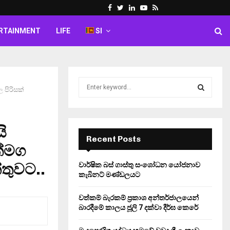
Facebook
Twitter
Linkedin
Youtube
Rss
RTAINMENT
LIFE
SI
S
 පිරිසක්
e
a
S
r
c
ි
E
h
Recent Posts
ත්මග
f
A
o
්තුවට..
වාර්ෂික බස් ගාස්තු සංශෝධන යෝජනාව
r
R
කැබිනට් මණ්ඩලයට
:
C
වත්කම් බැරකම් ප්‍රකාශ අන්තර්ජාලයෙන්
බාරදීමේ කාලය ජූලි 7 දක්වා දීර්ඝ කෙරේ
H