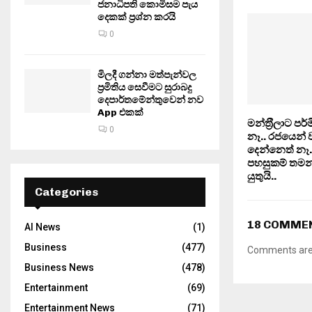
ජනාධිපති කොමිසම පැය
දෙකක් ප්‍රශ්න කරයි
0
මිලදී ගන්නා මත්පැන්වල
ප්‍රමිතිය සෙවීමට සුරාබදු
දෙපාර්තමේන්තුවෙන් නව
App එකක්
මන්ත‍්‍රීලාට පර
0
නෑ.. රජයෙන්
දෙන්නෙත් නෑ.. 
පහසුකම් තමන
යුතුයි..
Categories
18 COMME
AI News
(1)
Business
(477)
Comments are 
Business News
(478)
Entertainment
(69)
Entertainment News
(71)