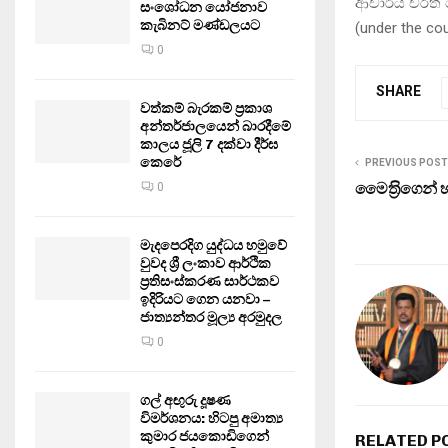
ආචාර්ය චරිත 
සංශෝධන යෝජනාව
කැබිනට් මණ්ඩලයට
(under the c
0
SHARE
වත්කම් බැරකම් ප්‍රකාශ
අන්තර්ජාලයෙන් බාරදීමේ
කාලය ජූලි 7 දක්වා දීර්ඝ
කෙරේ
PREVIOUS POST
මෛත‍්‍රිගෙන් 
0
මැදපෙරදිග යුද්ධය හමුවේ
වුවද ශ්‍රී ලංකාව ආර්ථික
ප්‍රතිසංස්කරණ සාර්ථකව
ඉදිරියට ගෙන යනවා –
ජාත්‍යන්තර මූල්‍ය අරමුදල
0
ගල් අඟුරු දූෂණ
විමර්ශනය: හිටපු අමාත්‍ය
කුමාර ජයකොඩිගෙන්
RELATED P