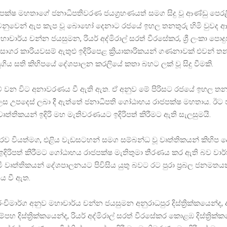
ක්ෂ මහතාගේ ජනාධිපතිවරණ ජයග්‍රහණයත් සමග සිදු වූ ආණ්ඩු පෙර
ෙනුවෙන් ඇප කැප වූ බොහෝ දෙනාට රජයේ ඉහල තනතුරු හිමි වුවද 
චාර්ය චන්න ජයසුමන, රියර් අද්මිරාල් සරත් වීරසේකර, ශ්‍රී ලංකා ප
සාගර කාරියවසම් ඇතුළු ඉදිරිපෙළ ක්‍රියාකාරිකයන් ගණනාවක් එවන් ත
ිය සති කිහිපයේ දේශපාලන කරලියේ කතා බහට ලක් වූ සිදු වීමකි.
ේ වන විට අනාවරණය වී ඇති ඇත. ඒ අනුව මේ පිරිසට රජයේ ඉහල තන
 උපදෙස් ලබා දී ඇත්තේ ජනාධිපති ගෝඨාභය රාජපක්ෂ මහතාය. ඊට ප
ත්තිකයන් ඉදිරි මහ මැතිවරණයට ඉදිරිපත් කිරීමට ඇති සැලසුමයි.
ව වියත්මග, එළිය වැඩසටහන් සමග සම්බන්ධ වූ වෘත්තිකයන් කිහිප
ිරිපත් කිරීමට ගෝඨාභය රාජපක්ෂ මැතිතුමා තීරණය කර ඇති බව වාර්
ේමී වෘත්තිකයන් දේශපාලනයට පිවිසිය යුතු බවට රට පුරා ප්‍රබල ජනමත
ණය වී ඇත.
ිමාර්ග අනුව මහාචාර්ය චන්න ජයසුමන අනුරාධපුර දිස්ත්‍රික්කයෙන්ද
 දිස්ත්‍රික්කයෙන්ද, රියර් අද්මිරාල් සරත් වීරසේකර කොළඹ දිස්ත්‍රික්ක