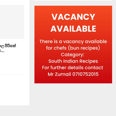
ාල පිරිසක්
ේ…