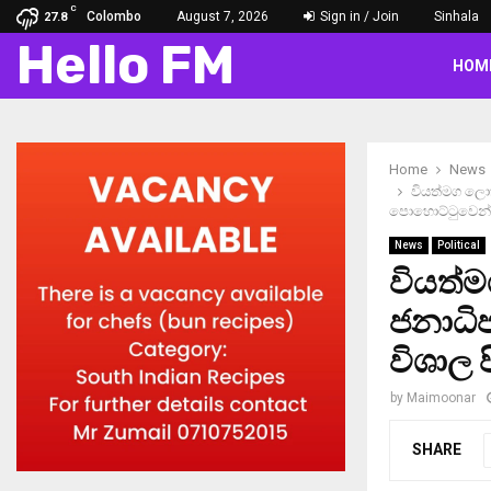
C
Colombo
August 7, 2026
Sign in / Join
Sinhala
27.8
Hello FM
HOM
Home
News
වියත්මග ලොක
පොහොට්ටුවෙන් ප
News
Political
වියත්
ජනාධිප
විශාල 
by
Maimoonar
SHARE