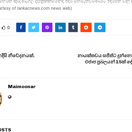
හේරත් කුරුණෑගල දිස්ත්‍රික්කයෙන්ද ඉදිරි මහමැතිවරණයට ඉදිරිපත් වනු
ourtesy of lankacnews.com news web)
0
හදිසි නිවේදනයක්.
නායක්තවය සජිත්ට දුන්නො
එජාප ප‍්‍රබලයන් 15ක්
Maimoonar
OSTS