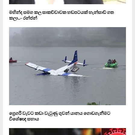
මහින්ද සමග කල සාකච්චාවක හඬපටයක් හැන්සාඩ් ගත
කලා..- රන්ජන්
ග්‍රෙගරි වැවට කඩා වැටුණු ගුවන් යානය ගොඩගැනීමට
විශේෂඥ සහාය