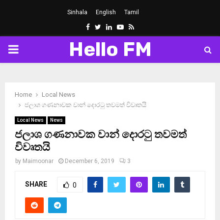
Sinhala
English
Tamil
Facebook
Twitter
Linkedin
Youtube
Rss
Hello FM
PRIMARY
MENU
Home
Local News
ජලාශ ගණනාවක වාන් දොරටු තවමත් විවෘතයි
Local News
News
ජලාශ ගණනාවක වාන් දොරටු තවමත්
විවෘතයි
by
Maimoonar
December 6, 2019
3
SHARE
0