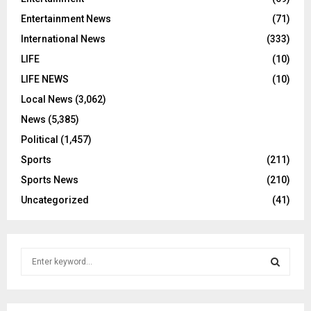
Entertainment News
(71)
International News
(333)
LIFE
(10)
LIFE NEWS
(10)
Local News
(3,062)
News
(5,385)
Political
(1,457)
Sports
(211)
Sports News
(210)
Uncategorized
(41)
S
e
a
S
r