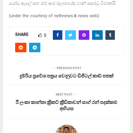
යෝධ ඇලේ සහ මව් ආර ජලාශයේද වාන් දොරටු විවෘතයි.
(under the courtesy of nethnews.lk news web)
SHARE
0
PREVIOUS POST
දුම්රිය ප්‍රවේශ පත්‍රය වෙනුවට ඩිජිටල් කාඩ් පතක්
NEXT POST
රී ලංකා කාන්තා ක්‍රිකට් ක්‍රීඩිකාවන් සාග් රන් පදක්කම
අභියස