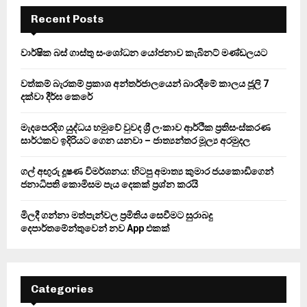
c
E
h
Recent Posts
f
A
o
වාර්ෂික බස් ගාස්තු සංශෝධන යෝජනාව කැබිනට් මණ්ඩලයට
r
R
:
වත්කම් බැරකම් ප්‍රකාශ අන්තර්ජාලයෙන් බාරදීමේ කාලය ජූලි 7
C
දක්වා දීර්ඝ කෙරේ
H
මැදපෙරදිග යුද්ධය හමුවේ වුවද ශ්‍රී ලංකාව ආර්ථික ප්‍රතිසංස්කරණ
සාර්ථකව ඉදිරියට ගෙන යනවා – ජාත්‍යන්තර මූල්‍ය අරමුදල
ගල් අඟුරු දූෂණ විමර්ශනය: හිටපු අමාත්‍ය කුමාර ජයකොඩිගෙන්
ජනාධිපති කොමිසම පැය දෙකක් ප්‍රශ්න කරයි
මිලදී ගන්නා මත්පැන්වල ප්‍රමිතිය සෙවීමට සුරාබදු
දෙපාර්තමේන්තුවෙන් නව App එකක්
Categories