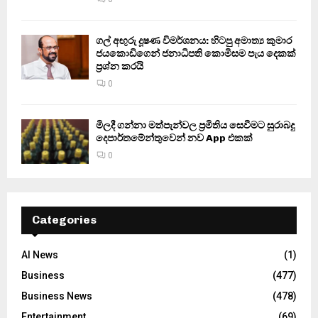
ගල් අඟුරු දූෂණ විමර්ශනය: හිටපු අමාත්‍ය කුමාර
ජයකොඩිගෙන් ජනාධිපති කොමිසම පැය දෙකක්
ප්‍රශ්න කරයි
0
මිලදී ගන්නා මත්පැන්වල ප්‍රමිතිය සෙවීමට සුරාබදු
දෙපාර්තමේන්තුවෙන් නව App එකක්
0
Categories
AI News
(1)
Business
(477)
Business News
(478)
Entertainment
(69)