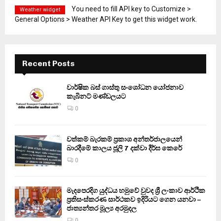
You need to fill API key to Customize >
Weather widget
General Options > Weather API Key to get this widget work.
Recent Posts
වාර්ෂික බස් ගාස්තු සංශෝධන යෝජනාව
කැබිනට් මණ්ඩලයට
0
වත්කම් බැරකම් ප්‍රකාශ අන්තර්ජාලයෙන්
බාරදීමේ කාලය ජූලි 7 දක්වා දීර්ඝ කෙරේ
0
මැදපෙරදිග යුද්ධය හමුවේ වුවද ශ්‍රී ලංකාව ආර්ථික
ප්‍රතිසංස්කරණ සාර්ථකව ඉදිරියට ගෙන යනවා –
ජාත්‍යන්තර මූල්‍ය අරමුදල
0