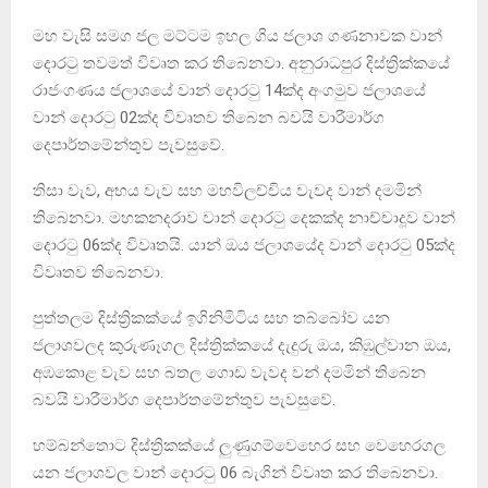
මහ වැසි සමග ජල මට්ටම ඉහල ගිය ජලාශ ගණනාවක වාන්
දොරටු තවමත් විවෘත කර තිබෙනවා. අනුරාධපුර දිස්ත්‍රික්කයේ
රාජංගණය ජලාශයේ වාන් දොරටු 14ක්ද අංගමුව ජලාශයේ
වාන් දොරටු 02ක්ද විවෘතව තිබෙන බවයි වාරීමාර්ග
දෙපාර්තමේන්තුව පැවසුවේ.
තිසා වැව, අභය වැව සහ මහවිලච්චිය වැවද වාන් දමමින්
තිබෙනවා. මහකනදරාව වාන් දොරටු දෙකක්ද නාච්චාදූව වාන්
දොරටු 06ක්ද විවෘතයි. යාන් ඔය ජලාශයේද වාන් දොරටු 05ක්ද
විවෘතව තිබෙනවා.
පුත්තලම දිස්ත්‍රිකක්යේ ඉගිනිමිටිය සහ තබ්බෝව යන
ජලාශවලද කුරුණෑගල දිස්ත්‍රික්කයේ දැදුරු ඔය, කිඹුල්වාන ඔය,
අඹකොළ වැව සහ බතල ගොඩ වැවද වන් දමමින් තිබෙන
බවයි වාරීමාර්ග දෙපාර්තමේන්තුව පැවසුවේ.
හම්බන්තොට දිස්ත්‍රිකක්යේ ලුණුගම්වෙහෙර සහ වෙහෙරගල
යන ජලාශවල වාන් දොරටු 06 බැගින් විවෘත කර තිබෙනවා.