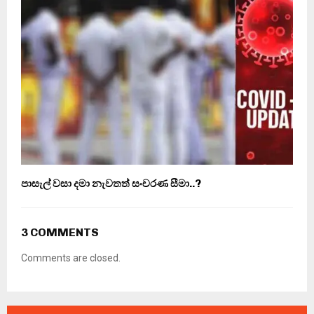
පාසැල් වසා දමා නැවතත් සංචරණ සීමා..?
3 COMMENTS
Comments are closed.