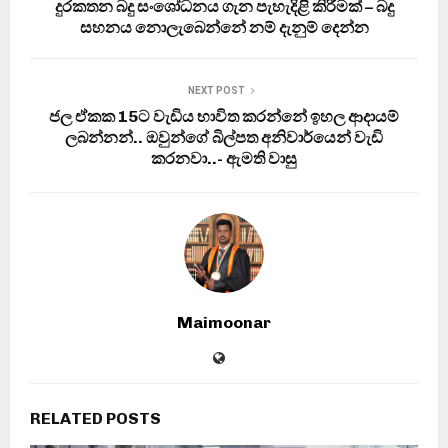
දුරකතන බදු සංශෝධනය ගැන පැහැදිළි කිරීමක් – බදු
සහනය නොලැබෙන්නේ නම් දැනුම් දෙන්න
NEXT POST
ජල ඒකක 15ට වැඩිය භාවිත කරන්නේ ඉහල ආදායම්
ලබන්නන්.. ඔවුන්ගේ බිල්පත අනිවාර්යෙන් වැඩි
කරනවා..- ඇමති වාසු
Maimoonar
RELATED POSTS