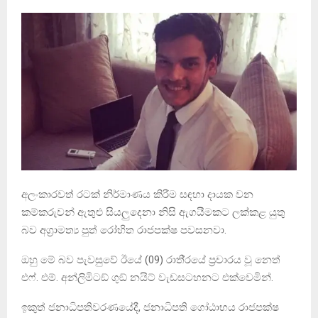
අලංකාරවත් රටක් නිර්මාණය කිරීම සඳහා දායක වන
කම්කරුවන් ඇතුළු සියලුදෙනා නිසි ඇගයීමකට ලක්කළ යුතු
බව අග‍්‍රාමත්‍ය පුත් රෝහිත රාජපක්ෂ පවසනවා.
ඔහු මේ බව පැවසුවේ ඊයේ (09) රාති‍්‍රයේ ප‍්‍රචාරය වූ නෙත්
එෆ්. එම්. අන්ලිමිටඞ් ගුඞ් නයිට් වැඩසටහනට එක්වෙමින්.
ඉකුත් ජනාධිපතිවරණයේදී, ජනාධිපති ගෝඨාභය රාජපක්ෂ