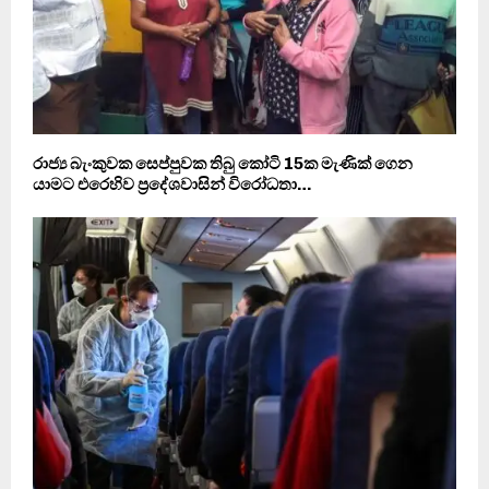
රාජ්‍ය බැංකුවක සෙප්පුවක තිබු කෝටි 15ක මැණික් ගෙන
යාමට එරෙහිව ප්‍රදේශවාසින් විරෝධතා…