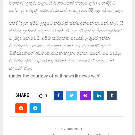
මහතාට උතුරු පළාතේ බහුතරයක් ඡන්දය ලබා නොදීමට
හේතු වූ කරුණු සම්බන්ධයෙන් ද, ඔහු මෙහිදී අදහස් පළ කළා.
එහිදී “දැන් අපිට උතුරේ කවුරුත් ඡන්ද දුන්නේ නෑනේ. හැබැයි
ඡන්දෙ දුන්නේ නෑ කියන්නේ.. ඒ උතුරේ ඉන්න මිනිස්සුන්ගේ
වැරැද්ද නෙමෙයි. අපිම කරගත්ත දෙයක්. උතුරේ ඉන්න
මිනිස්සුන්ට අවශ්‍ය දේ හඳුනාගෙන නෑ. එහෙනම් අපි ඒ
මිනිස්සුන්ගේ අවශ්‍යතාවයන් හඳුනා ගන්න ඕනේ. මේ දෙමළ
මිනිස්සු අපිට වැඩක් නෑ කියන එක නෙමෙයි.” යනුවෙන්
සඳහන් කළා.
(under the courtesy of nethnews.lk news web)
SHARE
0
PREVIOUS POST