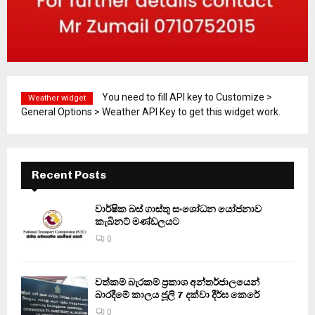
You need to fill API key to Customize >
Weather widget
General Options > Weather API Key to get this widget work.
Recent Posts
වාර්ෂික බස් ගාස්තු සංශෝධන යෝජනාව
කැබිනට් මණ්ඩලයට
0
වත්කම් බැරකම් ප්‍රකාශ අන්තර්ජාලයෙන්
බාරදීමේ කාලය ජූලි 7 දක්වා දීර්ඝ කෙරේ
0