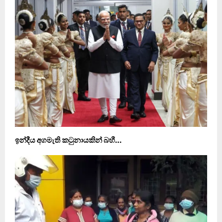
ඉන්දීය අගමැති කටුනායකින් බහී…