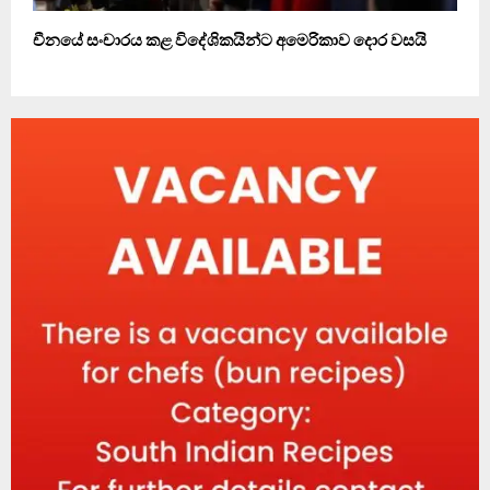
චීනයේ සංචාරය කළ විදේශිකයින්ට අමෙරිකාව දොර වසයි