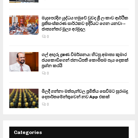
මැදපෙරදිග යුද්ධය හමුවේ වුවද ශ්‍රී ලංකාව ආර්ථික
ප්‍රතිසංස්කරණ සාර්ථකව ඉදිරියට ගෙන යනවා –
ජාත්‍යන්තර මූල්‍ය අරමුදල
0
ගල් අඟුරු දූෂණ විමර්ශනය: හිටපු අමාත්‍ය කුමාර
ජයකොඩිගෙන් ජනාධිපති කොමිසම පැය දෙකක්
ප්‍රශ්න කරයි
0
මිලදී ගන්නා මත්පැන්වල ප්‍රමිතිය සෙවීමට සුරාබදු
දෙපාර්තමේන්තුවෙන් නව App එකක්
0
Categories