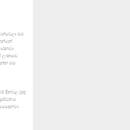
වෙන්වෙලා මම
 ඉන්නේ
දාරනවා.
යේ ලංකාවෙ
ගන්න මම
ේ දිනවල මුතු
‍රාර්ථනය
 යෙදෙනවා.