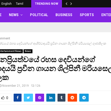
English
Tamil
TRENDING NOW
E
NEWS
POLITICAL
BUSINESS
SPORTS
ENTE
ainment
යත්වයේ රහස දෙවියන්ගේ ආශිර්වාදයයි ප්‍රවීන ගායන ශිල්පිනී මරියසෙල් ගුණතිලක
ntertainment News
News
ප්‍රියත්වයේ රහස දෙවියන්ගේ
දයයි ප්‍රවීන ගායන ශිල්පිනී මරියසෙල
ලක
November 21, 2019
126
0