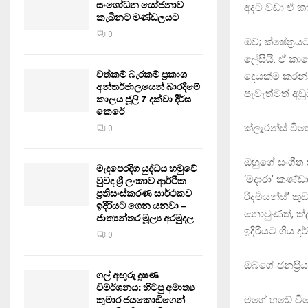
සංශෝධන යෝජනාව
අදට වඩා ඒ ක
කැබිනට් මණ්ඩලයට
0
ඔව්; ක්ෂේත්‍
ලේසියි. ඒ කා
වත්කම් බැරකම් ප්‍රකාශ
දෙයක්ම කරන්
අන්තර්ජාලයෙන් බාරදීමේ
පැවැත්මත් අඩුය
කාලය ජූලි 7 දක්වා දීර්ඝ
කෙරේ
ක්ලැරන්ස් ව
0
ඔහුගේ සංගීත
මැදපෙරදිග යුද්ධය හමුවේ
‘මදාරා’ කණ්ඩා
වුවද ශ්‍රී ලංකාව ආර්ථික
ප්‍රතිසංස්කරණ සාර්ථකව
රිදමියන්ස්’ 
ඉදිරියට ගෙන යනවා –
නොවුණත්, ක්
ජාත්‍යන්තර මූල්‍ය අරමුදල
ඉදිරියට ගිය ද
0
ඔබගේ ජනප්‍ර
ගල් අඟුරු දූෂණ
විමර්ශනය: හිටපු අමාත්‍ය
මගේ හ‍ඬේ වි
කුමාර ජයකොඩිගෙන්