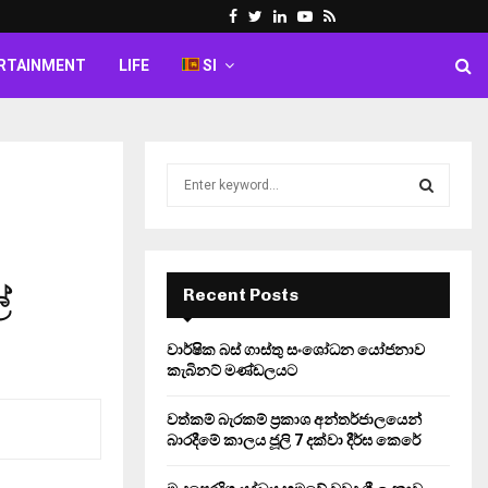
Facebook
Twitter
Linkedin
Youtube
Rss
RTAINMENT
LIFE
SI
S
e
a
S
r
c
E
h
්
Recent Posts
f
A
o
වාර්ෂික බස් ගාස්තු සංශෝධන යෝජනාව
r
R
කැබිනට් මණ්ඩලයට
:
C
වත්කම් බැරකම් ප්‍රකාශ අන්තර්ජාලයෙන්
බාරදීමේ කාලය ජූලි 7 දක්වා දීර්ඝ කෙරේ
H