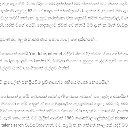
බැඳ ගැනී‍ෙම් රහස විදිහට මම දකින්නේ මම හිතන්නේ මට තියන දෙව
නැත්නම් අවුරුදු 52 වගේ කාලයක් ක්ෂේත්‍රයේ රැ‍ඳෙන්න බැහැනේ. මම දැ
ලා තමයි ඉන්නෙ. ඇසුරු කරන්නෙ ටික දෙනයි. කීර්ති පැස්කුවෙල්, ‍මහේ
ෝ, සරත් වගේ අයයි. හු‍ෙදකලාව ජීවත් වෙන්නයි මම දැන් කැමැති වැඩිපු
ප්‍රවණතා, අලුත් තාක්ෂණය කොහොමද ඔබ දකින්නේ…
නාශයක් තමයි You tube, internet වලින් ගීත එළිදක්වන නිසා අනිත් අ
ත් කරලා අලෙවි කරගන්න බැරිවෙලා තියනවා. සුදුසුද නැද්ද බලන්නෙ 
ැල්ලට යනවා. සංගීතයත් රැල්ලට ගිහින්.
 ක්‍රමවලින් ජනප්‍රියවීම ප්‍රවීණයන්ට අභියෝගයක් නෙමෙයිද?
ියෝගයක් තමයි. තරගයක් පවත්වද්දි තරගය අවසන් වන තුරු නවකයින
ක් තියනවා තමයි. නමුත් ඒ අයට දිගුකාලීන පැවැත්මක් නැහැ. සමහරු ත
්වාධීන අනන්‍යතාවයකින් ඉදිරියට එන අවස්ථා නැතුවා නොවෙයි. උපේක
ව ඇති කෙනෙක්. මම මුලින් ආවෙත් 1960 ගණන්වල ලේක්හවුස් observ
ු talent serch වැඩසටහනෙන්. මම පළමු තැන ගත්තේ කාලයක් යද්දි බට