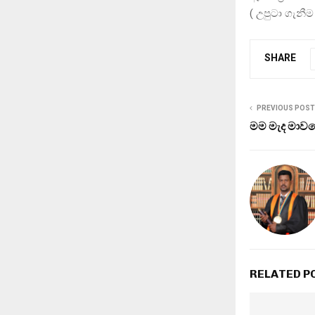
( උපුටා ගැනී
SHARE
PREVIOUS POST
මම මැද මාව
RELATED P