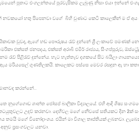
ුමයෙන් පුතාට එංගලන්තයේ පුරවැසිකම ලැබුණු නිසා එයා ඉන්නේ එං
ලින් නවකයෝ හතු පිපෙනවා වගේ බිහි වුණාට කෙටි කාලෙකින් ම ඒ අ
 ගායිකාවක වුවද, ඇගේ හඬ පෞරුෂය රැව් දුන්නේ ශ්‍රී ලංකාවේ පමණක් න
ෙරිකා එක්සත් ජනපදය, එක්සත් අරාබි එමීර් රාජ්‍යය, සිංගප්පූරුව, ඕස්ට්‍ර
 රැව් පිළිරැව් දුන්නේය. හැට හැත්තෑව දශකයේ සිට බයිලා ගායනයෙ
ඇය මරියසෙල් ගුණතිලකයි. කාලෙකට පස්සෙ මෙවර රසඳුන ඈ හා ක
මොනවද කරන්නේ…
 නුගේගොඩ ශාන්ත ජෝසප් බාලිකා විද්‍යාලයේ. එහි ආදි ශිෂ්‍ය සංග
ටයුතුවලට උදව් කරනවා. දෙහිවල මගේ නි‍ෙවසේ සතියකට දින 2ක් සං
ය තමයි මගේ විනෝදාංශය. එයින් මා විශාල තෘප්තියක් ලබනවා. ලැබ
නුව ප්‍රසංගවලට යනවා.