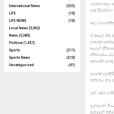
ගායනා කළා. 
International News
(333)
හතු පිපෙනවා
LIFE
(10)
LIFE NEWS
(10)
අදට වඩා අතීත
Local News
(3,062)
ඒ කාලේ ගීත 
News
(5,385)
හතරක් තෝරගන්
Political
(1,457)
අයගේ නිර්මාණ
Sports
(211)
නිර්මාණය වෙ
Sports News
(210)
අතරෙත් හොඳ න
Uncategorized
(41)
මහේෂ් දෙණිපි
ඉන්නවා නව පර
ජේ්‍යෂ්ඨ ගා
දැනගෙන ගියො
ඇතැමුන් ඉක්ම