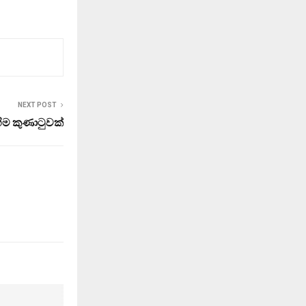
NEXT POST
හිම කුණාටුවක්