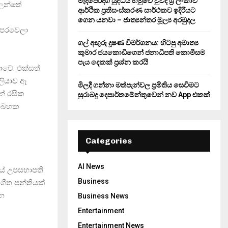
මැදපෙරදිග යුද්ධය හමුවේ වුවද ශ්‍රී ලංකාව
ගලන්තේ
ආර්ථික ප්‍රතිසංස්කරණ සාර්ථකව ඉදිරියට
ගෙන යනවා – ජාත්‍යන්තර මූල්‍ය අරමුදල
ය පරවෙලා
ගල් අඟුරු දූෂණ විමර්ශනය: හිටපු අමාත්‍ය
කුමාර ජයකොඩිගෙන් ජනාධිපති කොමිසම
පැය දෙකක් ප්‍රශ්න කරයි
ොවේ. එක්සත්
ේලියාව ඈ
මිලදී ගන්නා මත්පැන්වල ප්‍රමිතිය සෙවීමට
න් රසික
සුරාබදු දෙපාර්තමේන්තුවෙන් නව App එකක්
තාබහක
Categories
AI News
මයේ උපසභාපති
Business
ගීත පන්තියක්
ෙන
Business News
Entertainment
Entertainment News