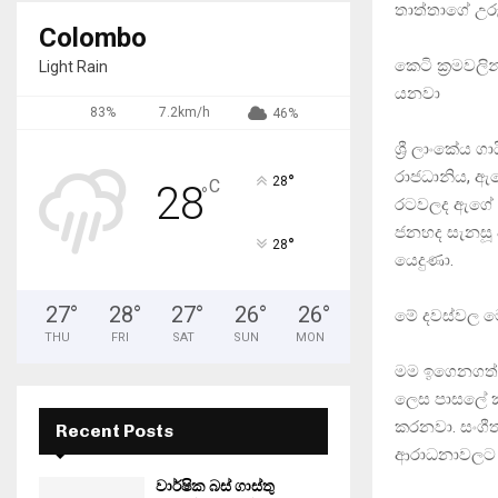
තාත්තාගේ උර
Colombo
කෙටි ක්‍රමව
Light Rain
යනවා
83%
7.2km/h
46%
ශ්‍රී ලාංකේය
රාජධානි‍ය, ඇම
°
28
C
28
°
රටවලද ඇගේ නම
ජනහද සැනසූ 
°
28
යෙදුණා.
27
°
28
°
27
°
26
°
26
°
මේ දවස්වල 
THU
FRI
SAT
SUN
MON
මම ඉගෙනගත්තෙ
ලෙස පාසලේ ක
කරනවා. සංගීත
Recent Posts
ආරාධනාවලට අ
වාර්ෂික බස් ගාස්තු