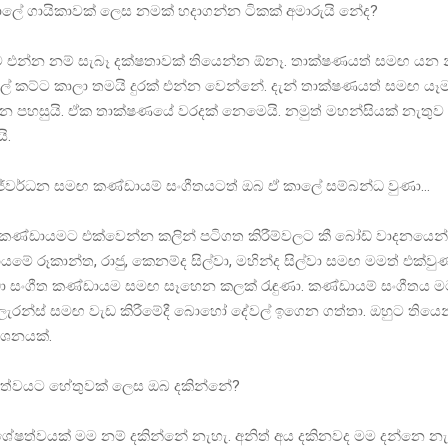
ාලේ ගායිකාවක් ලෙස නමක් හදාගන්න ටිකක් අමාරුයි නේද?
රයට එන්න නම් සැබෑ දක්ෂතාවක් තියෙන්න ඕනෑ. තාක්ෂණයත් සමඟ යන න
ලේ කට්ට කාලා තමයි දුරක් එන්න වෙන්නේ. දැන් තාක්ෂණයත් සමඟ යෑ
න පහසුයි. ඒක තාක්ෂණයේ වරදක් නෙමෙයි. නමුත් මහන්සියක් නැතුව 
ි.
ිජේවර්ධන සමඟ කණ්ඩායම් සංගීතයටත් ඔබ ඒ කාලේ සම්බන්ධ වුණා…
 කණ්ඩායමට එක්වෙන්න කලින් පටිගත කිරීම්වලට කී බෝඩ් වාදනයෙන්
යමේ රූකාන්ත, රාජු, කෙනම්ද සිල්වා, මහින්ද සිල්වා සමඟ මමත් එක්වුණා
කුඩා සංගීත කණ්ඩායම සමඟ සෑහෙන කලක් රැඳුණා. කණ්ඩායම් සංගීතය මට
ලැරන්ස් සමඟ වැඩ කිරීමේදී බොහෝ දේවල් ඉගෙන ගත්තා. ඔහුට තියෙන
ර්ශනයක්.
ියත්වයට හේතුවක් ලෙස ඔබ දකින්නේ?
ශේෂත්වයක් මම නම් දකින්නේ නැහැ. අනිත් අය දකිනවද මම දන්නෙ නැ