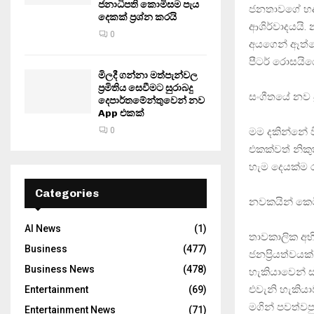
ජනාධිපති කොමිසම පැය
ජනතාවගේ හද 
දෙකක් ප්‍රශ්න කරයි
ආශිර්වාදයයි. 
0
අයගෙන් ඈත්වෙ
පීටර් රොසයිර
මිලදී ගන්නා මත්පැන්වල
ප්‍රමිතිය සෙවීමට සුරාබදු
සංගීතයේ නව 
දෙපාර්තමේන්තුවෙන් නව
App එකක්
මම දකින්නේ වි
0
එකක්වත් නිකු
හැම දෙයක්ම ර
Categories
නවකයින් කෙටි
AI News
(1)
තාවකාලික අභ
Business
(477)
ජනප්‍රියත්වය
Business News
(478)
හැකියාවෙන් ස
එවැනි හැකියා
Entertainment
(69)
මගින් පවත්වප
Entertainment News
(71)