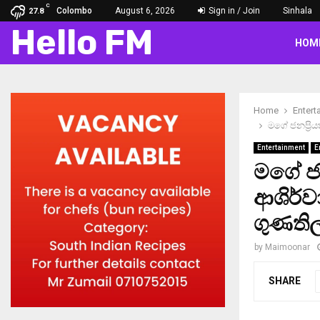
C
Colombo
August 6, 2026
Sign in / Join
Sinhala
27.8
Hello FM
HOM
Home
Entert
මගේ ජනප්‍රි
Entertainment
E
මගේ ජන
ආශිර්වා
ගුණති
by
Maimoonar
SHARE