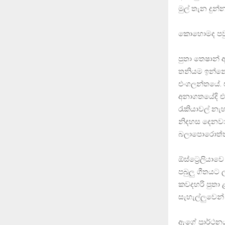
මුල් තැන දුන
කොහොමද පවු
පුතා තෙෂාන් 
තනියම ඉන්නේ
එංගලන්තයේ. ඒ
අනාගතයේදි එය
රැකියාවල් න
නිදහස දෙනවා.
බලාපොරොත්තු
ඕස්ට්‍රෙලියා
පබුලු ගීතයට 
කවදහරි පුතා
සැහැල්ලුවෙන්
ඇගේ ප්‍රාර්ථනය