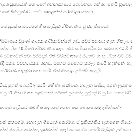
නමුත් ක්‍රමයෙන් මම මගේ අනන්‍යතාවය ගොඩනගා ගත්තා. කෙටි ක්‍රම
 වගේ බිහිවුණාට කෙටි කාලෙකින් පරවෙලා යනවා.
යේ ප්‍රශස්ත මට්ටමේ ගීත වැඩිපුර නිර්මාණය වුණා කීවොත්…
නිර්මාණය වුණේ ගායක ගායිකාවන්ගේ හඬ, ස්වර පරාසය ගැන හිතලා. 
න ගීත 10 විතර නිර්මාණය කළා. ස්වාභාවික පරිසරය සමඟ බද්ධ වී ජී
 රචනාවන් පවා පිරිසිදුයි. ඒත් වර්තමානයේ එහෙම නැහැ. ඕනෑවට වඩ
ද්දි එකම වචන, එකම තනුව, එහෙට මෙහෙට කරලා තමයි හදන්නේ. හැ
ිර්මාණ නැතුවා නොවෙයි. ඒත් ගීතවල ප්‍රමිතියි බාලයි.
ටිය, සුගත් හෙට්ටිආරච්චි, මහින්ද බණ්ඩාර, නාලක සංජීව, පසන් ලියනග
පුරේ. ගීත රචනා පැත්තෙන් සම්පත් ප්‍රනාන්දු පුල්ලේ මනුරංග හොඳ මට
යිකාවක් හැටියට ඔබ ගීත කලාවෙ අනාගතය කොහොමද දකින්නේ?
ත් කතරගම. නොදැන ගියොත් අතරමග. ඒ ප්‍රතිපත්තිය දැනගෙන ගියොත
නින් ජනප්‍රිය වෙන්න, ඉක්මනින් මුදල් හොයන්න තමයි වැඩිපුර උත්ස