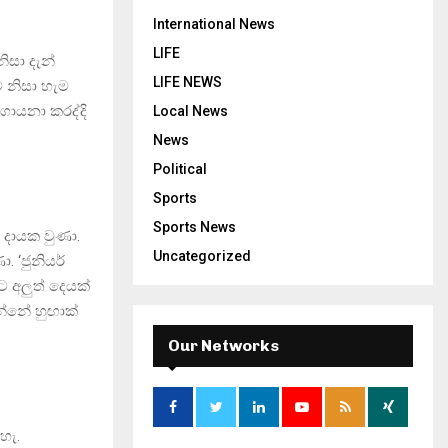
International News
LIFE
ිසා දැන්
LIFE NEWS
ම නිසා හැම
ගායනා කරද්දි
Local News
News
Political
Sports
Sports News
 දායක වුණා.
Uncategorized
. ‘ජුනියර්
 අලුත් දෙයක්
්නේ හුඟාක්
Our Networks
හැ.