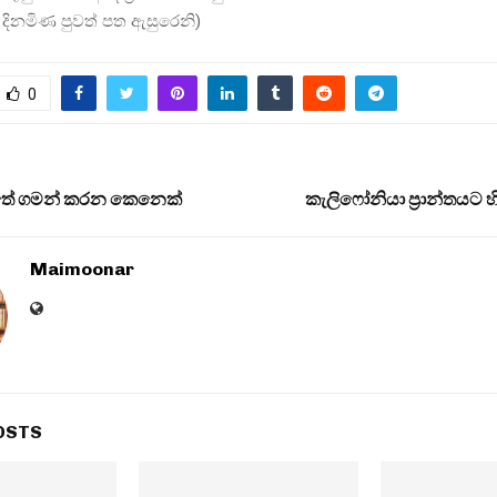
ම දිනමිණ පුවත් පත ඇසුරෙනි)
0
තේ ගමන් කරන කෙනෙක්
කැලිෆෝනියා ප්‍රාන්තයට 
Maimoonar
OSTS