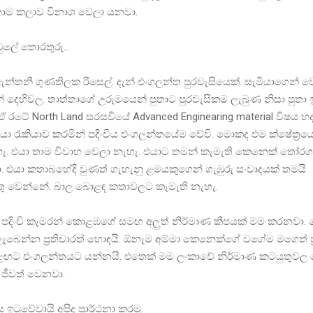
්නාම කලාව විනාශ වෙලා යනවා.
ලේ තොරතුරු…
ඇන්තනී ගුණතිලක රිසෙල්. දැන් එංගලන්ත පුරවැසියෙක්. සැමියාගෙන් 
 දෙහිවල. තාත්තාගේ උරුමයෙන් පුතාට පුරවැසිකම ලැබුණ නිසා පුතා
 රටේ North Land සරසවියේ Advanced Enginearing material විෂය හ
ා රැකියාව කරමින් පදිංචිය එංගලන්තයේම වේවි. මොකද එම ක්ෂේත්‍ර
ැහැ. එයා තාම විවාහ වෙලා නැහැ. එයාට තමන් කැමැති කෙනෙක් තෝර
 එයා කතාබහේදි වුණත් ගැහැනු ළමයකුගෙන් ගැඹුරු සංවාදයක් තමයි
 වෙන්නේ. බාල බොළඳ කතාවලට කැමැති නැහැ.
වෙ පදිංචි කැමරන් කොළඹගේ සමඟ අලුත් නිර්මාණ කීපයක් මම කරනවා. ම
ලැබෙන්න ප්‍රතිචාරත් හොඳයි. ඕනෑම අම්මා කෙනෙක්ගේ වගේම මගෙත් ප්
 ළඟට එංගලන්තයට යන්නයි. එතෙක් මම ලංකාවේ නිර්මාණ කටයුතුවල
 ජීවත් වෙනවා.
 ඉටුවේවායි අපිද ප්‍රාර්ථනා කරමු.