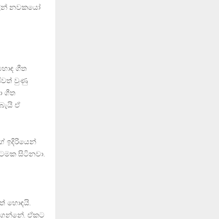
වලින් නවකයෝ
හොඳ ගීත
වත් වුණු
ා ගීත
බැයි ඒ
ේ ඉදිරියෙන්
්ටමක සිටිනවා.
් හොඳයි.
ාහ ගන්නේ. ඒකට