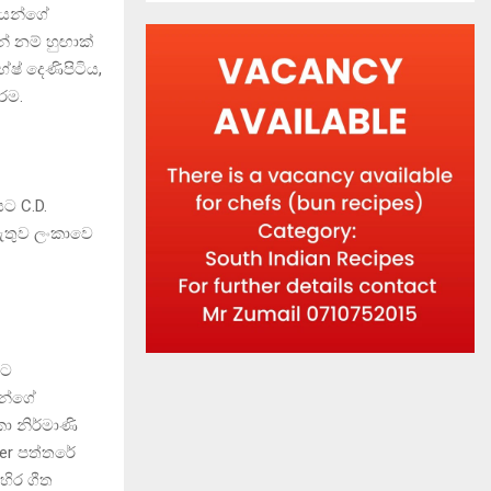
ියන්ගේ
න් නම් හුඟාක්
ෂ් දෙණිපිටිය,
රම.
යට C.D.
නැතුව ලංකාවෙ
්ට
මන්ගේ
ා නිර්මාණි
er පත්තරේ
හිර ගීත