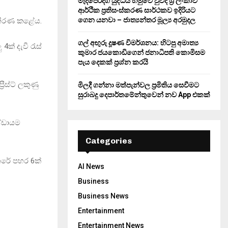
මැදපෙරදිග යුද්ධය හමුවේ වුවද ශ්‍රී ලංකාව
ආර්ථික ප්‍රතිසංස්කරණ සාර්ථකව ඉදිරියට
ගෙන යනවා – ජාත්‍යන්තර මූල්‍ය අරමුදල
 තීරණ කළේය.
ගල් අඟුරු දූෂණ විමර්ශනය: හිටපු අමාත්‍ය
ක් දැවී රැස්
කුමාර ජයකොඩිගෙන් ජනාධිපති කොමිසම
පැය දෙකක් ප්‍රශ්න කරයි
ීස්ට් ලකුණු
මිලදී ගන්නා මත්පැන්වල ප්‍රමිතිය සෙවීමට
සුරාබදු දෙපාර්තමේන්තුවෙන් නව App එකක්
ණ්ඩායම
Categories
හතරේ පහර 6ක්
AI News
Business
Business News
Entertainment
Entertainment News