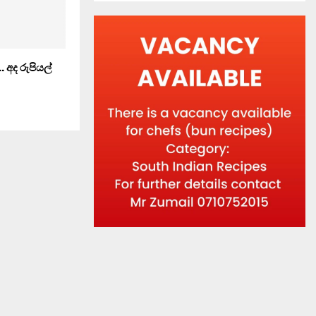
අද රුපියල්