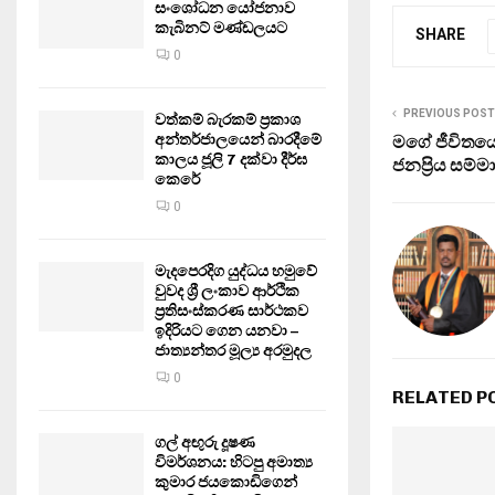
සංශෝධන යෝජනාව
කැබිනට් මණ්ඩලයට
SHARE
0
PREVIOUS POST
වත්කම් බැරකම් ප්‍රකාශ
අන්තර්ජාලයෙන් බාරදීමේ
මගේ ජීවිතය
කාලය ජූලි 7 දක්වා දීර්ඝ
ජනප්‍රිය සම්
කෙරේ
0
මැදපෙරදිග යුද්ධය හමුවේ
වුවද ශ්‍රී ලංකාව ආර්ථික
ප්‍රතිසංස්කරණ සාර්ථකව
ඉදිරියට ගෙන යනවා –
ජාත්‍යන්තර මූල්‍ය අරමුදල
0
RELATED P
ගල් අඟුරු දූෂණ
විමර්ශනය: හිටපු අමාත්‍ය
කුමාර ජයකොඩිගෙන්