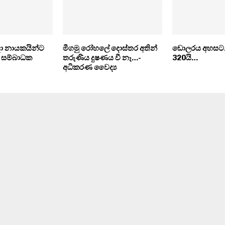
දා නායකයින්ට
මීගමු රෝහලේ දොස්තර අතින්
ඩොලරය අහසට.. 
 සම්බාධක
තරුණිය දුෂණය වී නෑ…-
320යි…
අධිකරණ වෛද්‍ය