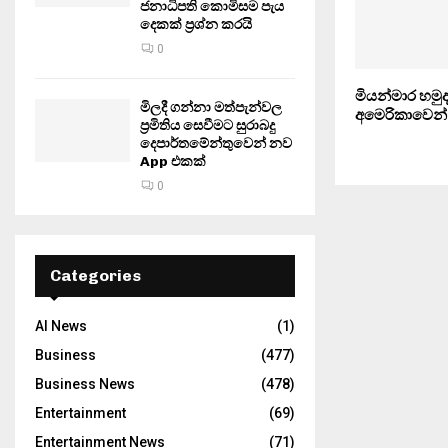
ජනාධිපති කොමිසම පැය
දෙකක් ප්‍රශ්න කරයි
0
මියන්මාර හමු
මිලදී ගන්නා මත්පැන්වල
අමෙරිකාවෙන්
ප්‍රමිතිය සෙවීමට සුරාබදු
දෙපාර්තමේන්තුවෙන් නව
App එකක්
0
Categories
AI News
(1)
Business
(477)
Business News
(478)
Entertainment
(69)
Entertainment News
(71)