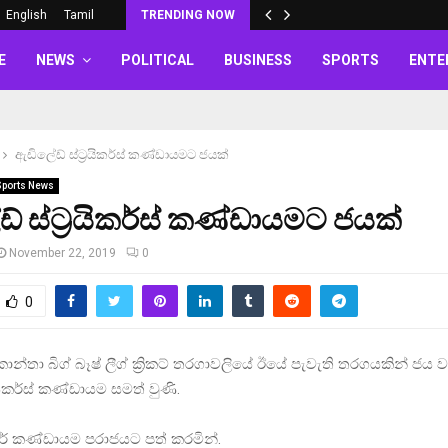
English
Tamil
TRENDING NOW
E
NEWS
POLITICAL
BUSINESS
SPORTS
ENTE
ඇඩිලේඩ් ස්ට්‍රයිකර්ස් කණ්ඩායමට ජයක්
Sports News
් ස්ට්‍රයිකර්ස් කණ්ඩායමට ජයක්
November 22, 2019
0
0
ු කාන්තා බිග් බෑෂ් ලීග් ක්‍රිකට් තරගාවලියේ ඊයේ පැවැති තරගයකින් ජය ව
රයිකර්ස් කණ්ඩායම සමත් වුණි.
ඩර් කණ්ඩායම පරාජයට පත් කරමින්.