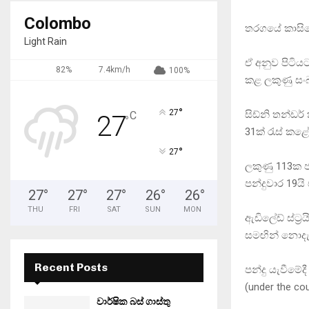
Colombo
තරගයේ කාසියේ
Light Rain
ඒ අනුව පිටියට
82%
7.4km/h
100%
කළ ලකුණු සංඛ්
°
27
සිඩ්නි තන්ඩර
C
27
°
31ක් රැස් කළ
°
27
ලකුණු 113ක ජය
පන්දුවාර 19යි
27
°
27
°
27
°
26
°
26
°
THU
FRI
SAT
SUN
MON
ඇඩිලේඩ් ස්ට්
සමඟින් නොදැවී
Recent Posts
පන්දු යැවීමේද
(under the co
වාර්ෂික බස් ගාස්තු