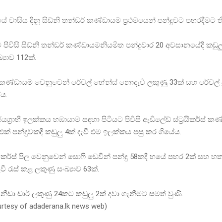
 වාසිය දිනූ සිඩ්නි තන්ඩර් කණ්ඩායම ප්‍රථමයෙන් පන්දුවට පහරදීමට
 පිවිසි සිඩ්නි තන්ඩර් කණ්ඩායමනියමිත පන්දුවාර 20 අවසානයේදී කඩුලු 4
‍යාව 112ක්.
් කණ්ඩායම වෙනුවෙන් රේචල් හේන්ස් නොදැවී ලකුණු 33ක් සහ රේචල් ප්‍ර
ේය.
ග්‍රාහී ඉලක්කය හඹායාම සඳහා පිටියට පිවිසි ඇඩිලේඩ් ස්ට්‍රයිකර්ස් ක
 එක් පන්දුවකදී කඩුලු 4ක් දැවී එම ඉලක්කය පසු කර ගියේය.
‍රයිකර්ස් පිල වෙනුවෙන් සොෆී ඩෙවින් පන්දු 58කදී හයේ පහර 2ක් සහ 
 රැස් කළ ලකුණු සංඛ්‍යාව 63ක්.
ී නීඩා ඩාර් ලකුණු 24කට කඩුලු 2ක් දවා ගැනීමට සමත් වුණි.
urtesy of adaderana.lk news web)