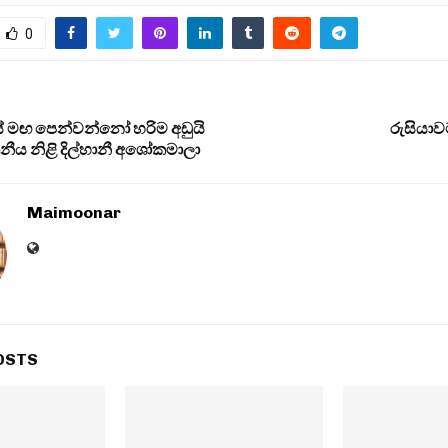
0
ේ මඟ පෙන්වන්නෝ හරිම අඩුයි
රුසියා
මානීය නිළි දිල්හානී අශෝකමාලා
Maimoonar
OSTS