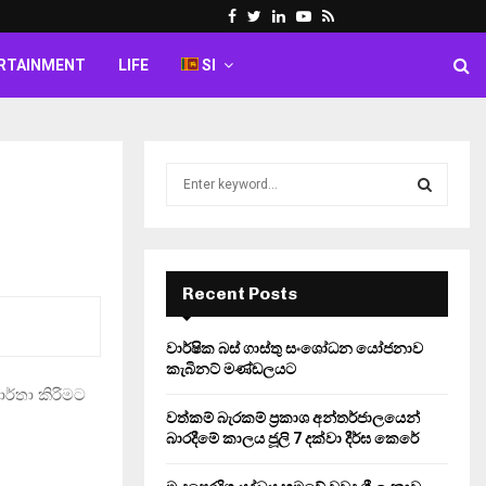
Facebook
Twitter
Linkedin
Youtube
Rss
RTAINMENT
LIFE
SI
S
e
a
S
r
c
E
h
Recent Posts
f
A
o
වාර්ෂික බස් ගාස්තු සංශෝධන යෝජනාව
r
R
කැබිනට් මණ්ඩලයට
:
ාර්තා කිරිමට
C
වත්කම් බැරකම් ප්‍රකාශ අන්තර්ජාලයෙන්
බාරදීමේ කාලය ජූලි 7 දක්වා දීර්ඝ කෙරේ
H