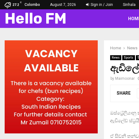
C
Colombo
August 7, 2026
Sign in / Join
Sinhala
27.2
Hello FM
HOM
Home
News
News
Sports
ඇඩිලේඩ
by
Maimoonar
SHARE
ඔස්ට්‍රේලියාන
ඇඩිලේඩ් ස්ට්‍
ඒ සිඩ්නි තන්