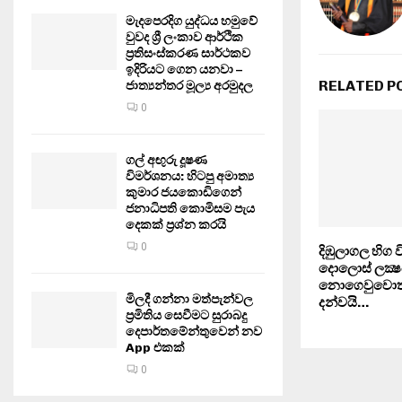
මැදපෙරදිග යුද්ධය හමුවේ
වුවද ශ්‍රී ලංකාව ආර්ථික
ප්‍රතිසංස්කරණ සාර්ථකව
ඉදිරියට ගෙන යනවා –
RELATED P
ජාත්‍යන්තර මූල්‍ය අරමුදල
0
ගල් අඟුරු දූෂණ
විමර්ශනය: හිටපු අමාත්‍ය
කුමාර ජයකොඩිගෙන්
ජනාධිපති කොමිසම පැය
දෙකක් ප්‍රශ්න කරයි
0
දිඹුලාගල හිග වි
දොලොස් ලක්‍ෂ
නොගෙවුවොත
මිලදී ගන්නා මත්පැන්වල
දන්වයි…
ප්‍රමිතිය සෙවීමට සුරාබදු
දෙපාර්තමේන්තුවෙන් නව
App එකක්
0