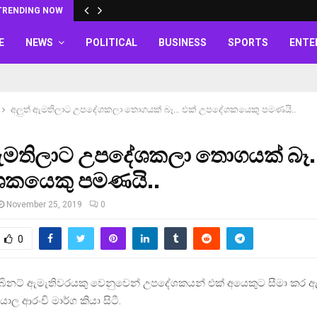
TRENDING NOW
E
NEWS
POLITICAL
BUSINESS
SPORTS
ENTE
අලුත් ඇමතිලාට උපදේශකලා තොගයක් බෑ… එක් උපදේශකයෙකු පමණයි..
 ඇමතිලාට උපදේශකලා තොගයක් බෑ
කයෙකු පමණයි..
November 25, 2019
0
0
ිනට් ඇමැතිවරයකු වෙනුවෙන් උපදේශකයන් එක් අයෙකුට සීමා කර ඇ
යාල ආරංචි මාර්ග කියා සිටී.