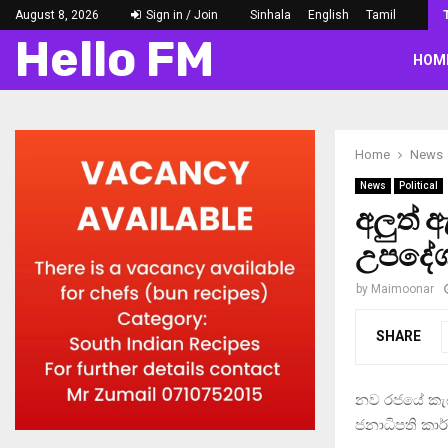
August 8, 2026
Sign in / Join
Sinhala
English
Tamil
Hello FM
HOM
Home
News
News
Political
අලුත්
උපදේශ
by
Maimoonar
SHARE
නව රජයේ කැබ
ජනාධිපති කාර්