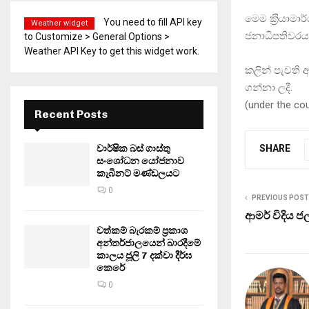
මෙම ක‍්‍රියාම
You need to fill API key
Weather widget
ජනාධිපතිවරයා
to Customize > General Options >
Weather API Key to get this widget work.
කලින් පැවති
ගන්නා ලදී.
(under the c
Recent Posts
වාර්ෂික බස් ගාස්තු
SHARE
සංශෝධන යෝජනාව
කැබිනට් මණ්ඩලයට
0
PREVIOUS POST
ආමර් විදිය 
වත්කම් බැරකම් ප්‍රකාශ
අන්තර්ජාලයෙන් බාරදීමේ
කාලය ජූලි 7 දක්වා දීර්ඝ
කෙරේ
0