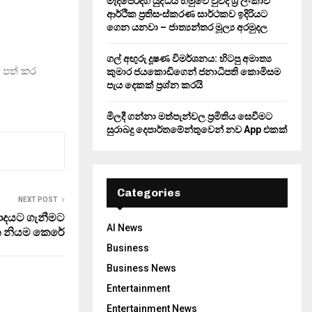
මැදපෙරදිග යුද්ධය හමුවේ වුවද ශ්‍රී ලංකාව
ආර්ථික ප්‍රතිසංස්කරණ සාර්ථකව ඉදිරියට
ගෙන යනවා – ජාත්‍යන්තර මූල්‍ය අරමුදල
ගල් අඟුරු දූෂණ විමර්ශනය: හිටපු අමාත්‍ය
 පත් කර
කුමාර ජයකොඩිගෙන් ජනාධිපති කොමිසම
පැය දෙකක් ප්‍රශ්න කරයි
මිලදී ගන්නා මත්පැන්වල ප්‍රමිතිය සෙවීමට
සුරාබදු දෙපාර්තමේන්තුවෙන් නව App එකක්
Categories
NEXT POST
වාදයට ගැනීමට
AI News
න නියම කෙරේ
Business
Business News
Entertainment
Entertainment News