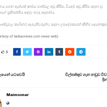
ාර්ගය ගෙන ඇත්තේ කාර්ය මණ්ඩල අඩු කිරීම, වියදම් අඩු කිරීම සදහා වූ
ගේ ප්‍රතිපත්තිය අනුව බවද සදහන්ය.
 ආණ්ඩුවල කැබිනට් ඇමැතිවරුන්ට සදහා උපදේශකයන් කිහිප දෙනෙකුම
ourtesy of lankacnews.com news web)
0
ජලයෙන් යටවෙයි
විල්පත්තුව ගැන නඩුව වි
දි
Maimoonar