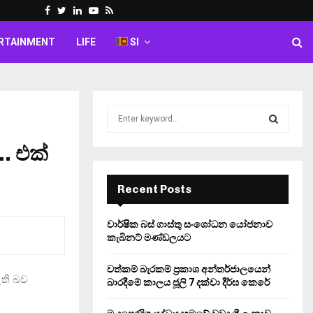
Facebook
Twitter
Linkedin
Youtube
Rss
RTAINMENT
LIFE
SI
S
e
a
… එක්
S
r
c
E
h
Recent Posts
f
A
o
වාර්ෂික බස් ගාස්තු සංශෝධන යෝජනාව
r
R
කැබිනට් මණ්ඩලයට
:
C
වත්කම් බැරකම් ප්‍රකාශ අන්තර්ජාලයෙන්
ති බව
බාරදීමේ කාලය ජූලි 7 දක්වා දීර්ඝ කෙරේ
H