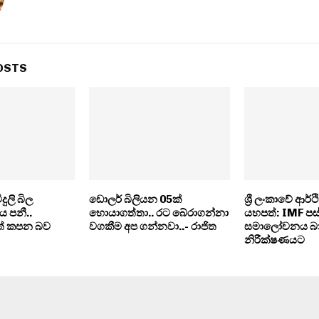
OSTS
දුලි බිල
ඩොලර් බිලියන 05ක්
ශ්‍රී ලංකාවේ ආර්
ය පනී..
හොයාගත්තා.. රට බේරාගන්නා
යහපත්: IMF ප
් කපන බව
වගකීම අප ගන්නවා..- රාජිත
සමාලෝචනය බාහ
නිරීක්ෂණයට