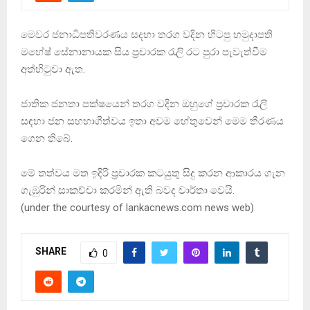
මෙවර ජනාධිපතිවරණය සදහා තරග වදින හිටපු හමුදාපති
මහේෂ් සේනානායක සිය ප‍්‍රචාරක රැලි රට පුරා පැවැත්වීම
අත්හිටුවා ඇත.
ජාතික ජනතා පක්ෂයෙන් තරග වදින ඔහුගේ ප්‍රචාරක රැලි
සඳහා ජන සහභාගීත්වය ඉතා අවම හේතුවෙන් මෙම තීරණය
ගෙන තිබේ.
මේ තත්වය මත ඉදිරි ප‍්‍රචාරක කටයුතු සිදු කරන ආකාරය ගැන
ගැඹුරින් සාකච්චා කරමින් ඇති බවද වාර්තා වෙයි.
(under the courtesy of lankacnews.com news web)
SHARE
0