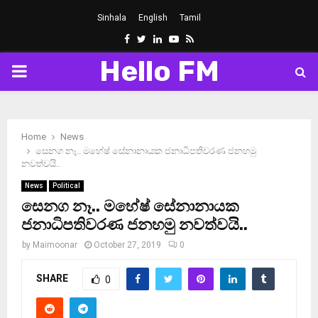
Sinhala
English
Tamil
Facebook
Twitter
Linkedin
Youtube
Rss
Hello FM
PRIMARY
MENU
Home
News
සෙනග නෑ.. මහේෂ් සේනානායක ජනාධිපතිවරණ ජනහමු
නවත්වයි..
News
Political
සෙනග නෑ.. මහේෂ් සේනානායක
ජනාධිපතිවරණ ජනහමු නවත්වයි..
by
Maimoonar
October 27, 2019
0
SHARE
0