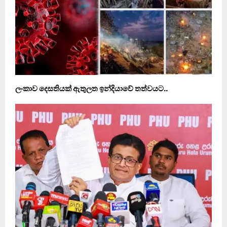
ලංකාව දෙසතියක් ඇතුලත ඉන්දියාවේ තත්වයට..