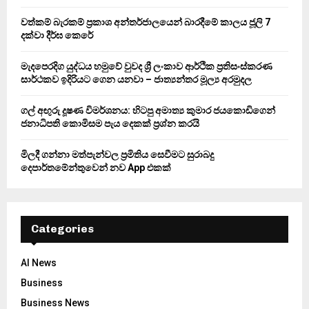
:
වත්කම් බැරකම් ප්‍රකාශ අන්තර්ජාලයෙන් බාරදීමේ කාලය ජූලි 7
C
දක්වා දීර්ඝ කෙරේ
H
මැදපෙරදිග යුද්ධය හමුවේ වුවද ශ්‍රී ලංකාව ආර්ථික ප්‍රතිසංස්කරණ
සාර්ථකව ඉදිරියට ගෙන යනවා – ජාත්‍යන්තර මූල්‍ය අරමුදල
ගල් අඟුරු දූෂණ විමර්ශනය: හිටපු අමාත්‍ය කුමාර ජයකොඩිගෙන්
ජනාධිපති කොමිසම පැය දෙකක් ප්‍රශ්න කරයි
මිලදී ගන්නා මත්පැන්වල ප්‍රමිතිය සෙවීමට සුරාබදු
දෙපාර්තමේන්තුවෙන් නව App එකක්
Categories
AI News
Business
Business News