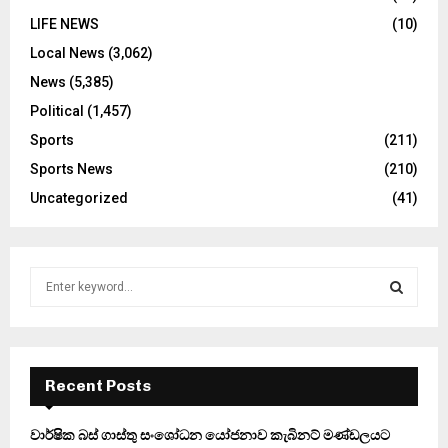
LIFE NEWS
(10)
Local News
(3,062)
News
(5,385)
Political
(1,457)
Sports
(211)
Sports News
(210)
Uncategorized
(41)
S
e
a
S
r
c
E
h
Recent Posts
f
A
o
වාර්ෂික බස් ගාස්තු සංශෝධන යෝජනාව කැබිනට් මණ්ඩලයට
r
R