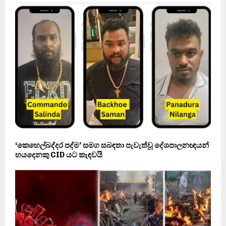
‘කෙහෙල්බද්දර පද්ම’ සමග සබඳතා පැවැත්වූ දේශපාලනඥයන්
හයදෙනකු CID යට කැඳවයි