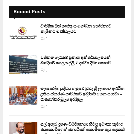
Recent Posts
වාර්ෂික බස් ගාස්තු සංශෝධන යෝජනාව
කැබිනට් මණ්ඩලයට
0
වත්කම් බැරකම් ප්‍රකාශ අන්තර්ජාලයෙන්
බාරදීමේ කාලය ජූලි 7 දක්වා දීර්ඝ කෙරේ
0
මැදපෙරදිග යුද්ධය හමුවේ වුවද ශ්‍රී ලංකාව ආර්ථික
ප්‍රතිසංස්කරණ සාර්ථකව ඉදිරියට ගෙන යනවා –
ජාත්‍යන්තර මූල්‍ය අරමුදල
0
ගල් අඟුරු දූෂණ විමර්ශනය: හිටපු අමාත්‍ය කුමාර
ජයකොඩිගෙන් ජනාධිපති කොමිසම පැය දෙකක්