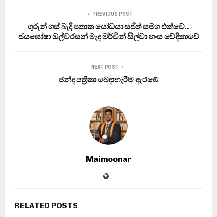
PREVIOUS POST
ගුරුන් ගස් බැදි පතාක යෝධයා සජිත් සමග එක්වේ..
ජයඝෝෂා ඔල්වරසන් මැද මර්වින් සිල්වා හංස වේදිකාවේ
NEXT POST
ඡන්ද පත්‍රිකා බෙදාහැරීම ඇරඹේ
Maimoonar
RELATED POSTS