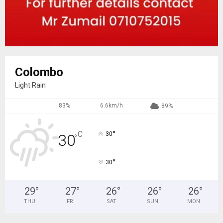
Colombo
Light Rain
83%
6.6km/h
89%
°
C
30
30
°
°
30
29
°
27
°
26
°
26
°
26
°
THU
FRI
SAT
SUN
MON