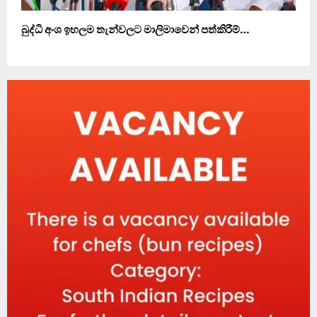
බුද්ධි අංශ ඉහලම තැන්වලට මාලිමාවෙන් පත්කිරීම්…