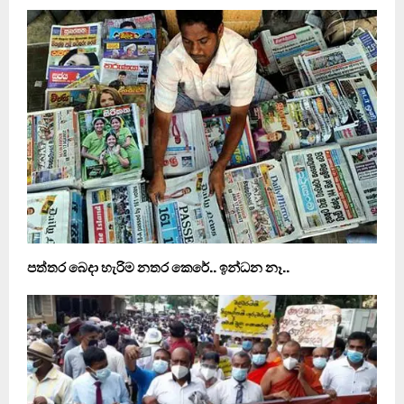
පත්තර බෙදා හැරිම නතර කෙරේ.. ඉන්ධන නෑ..