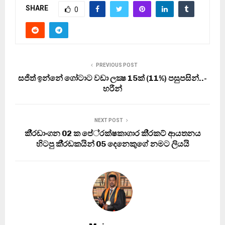
SHARE
0
PREVIOUS POST
සජිත් ඉන්නේ ගෝටාට වඩා ලක්‍ෂ 15ක් (11%) පසුපසින්..-
හරීන්
NEXT POST
කී‍්‍රඩාංගන 02 ක පේ‍්‍රක්ෂකාගාර කි‍්‍රකට් ආයතනය
හිටපු කී‍්‍රඩකයින් 05 දෙනෙකුගේ නමට ලියයි