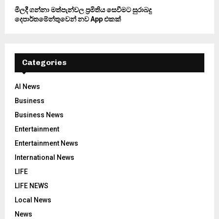
මිලදී ගන්නා මත්පැන්වල ප්‍රමිතිය සෙවීමට සුරාබදු
දෙපාර්තමේන්තුවෙන් නව App එකක්
Categories
AI News
Business
Business News
Entertainment
Entertainment News
International News
LIFE
LIFE NEWS
Local News
News