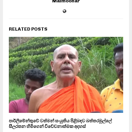
Maimoonar
RELATED POSTS
පාර්ලිමේන්තුවේ වත්මන් සංයුතිය පිළිබඳව බත්තරමුල්ලේ
සීලරතන හිමිගෙන් විවේචනාත්මක අදහස්