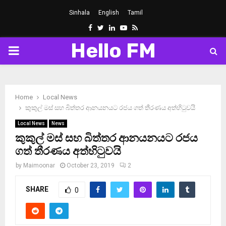
Sinhala
English
Tamil
Facebook
Twitter
Linkedin
Youtube
Rss
Hello FM
PRIMARY
MENU
Home
Local News
කුකුල් මස් සහ බිත්තර ආනයනයට රජය ගත් තීරණය අත්හිටුවයි
Local News
News
කුකුල් මස් සහ බිත්තර ආනයනයට රජය
ගත් තීරණය අත්හිටුවයි
by
Maimoonar
October 23, 2019
2
SHARE
0