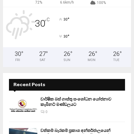
72%
6.6km/h
100%
°
C
30
30
°
°
30
30
°
27
°
26
°
26
°
26
°
FRI
SAT
SUN
MON
TUE
Recent Posts
වාර්ෂික බස් ගාස්තු සංශෝධන යෝජනාව
කැබිනට් මණ්ඩලයට
0
වත්කම් බැරකම් ප්‍රකාශ අන්තර්ජාලයෙන්