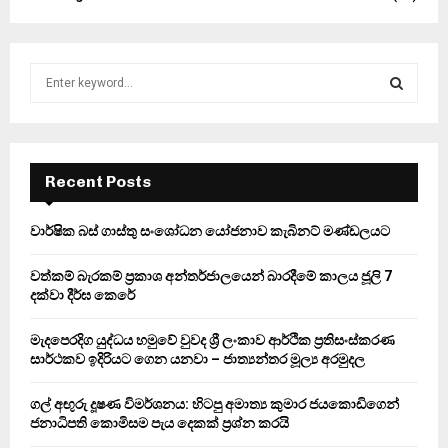
S
e
a
S
r
c
E
h
Recent Posts
f
A
o
වාර්ෂික බස් ගාස්තු සංශෝධන යෝජනාව කැබිනට් මණ්ඩලයට
r
R
:
වත්කම් බැරකම් ප්‍රකාශ අන්තර්ජාලයෙන් බාරදීමේ කාලය ජූලි 7
C
දක්වා දීර්ඝ කෙරේ
H
මැදපෙරදිග යුද්ධය හමුවේ වුවද ශ්‍රී ලංකාව ආර්ථික ප්‍රතිසංස්කරණ
සාර්ථකව ඉදිරියට ගෙන යනවා – ජාත්‍යන්තර මූල්‍ය අරමුදල
ගල් අඟුරු දූෂණ විමර්ශනය: හිටපු අමාත්‍ය කුමාර ජයකොඩිගෙන්
ජනාධිපති කොමිසම පැය දෙකක් ප්‍රශ්න කරයි