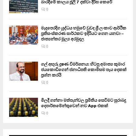
බාරදීමේ කාලය ජූලි 7 දක්වා දීර්ඝ කෙරේ
0
මැදපෙරදිග යුද්ධය හමුවේ වුවද ශ්‍රී ලංකාව ආර්ථික
ප්‍රතිසංස්කරණ සාර්ථකව ඉදිරියට ගෙන යනවා –
ජාත්‍යන්තර මූල්‍ය අරමුදල
0
ගල් අඟුරු දූෂණ විමර්ශනය: හිටපු අමාත්‍ය කුමාර
ජයකොඩිගෙන් ජනාධිපති කොමිසම පැය දෙකක්
ප්‍රශ්න කරයි
0
මිලදී ගන්නා මත්පැන්වල ප්‍රමිතිය සෙවීමට සුරාබදු
දෙපාර්තමේන්තුවෙන් නව App එකක්
0