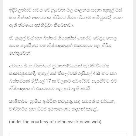
ඉදිරි උත්සව සමය වෙනුවෙන් මිල පාලනය සදහා කුකුල් මස්
සහ බිත්තර ආනයනය කිරීමට ජීවන වියදම් කමිටුවේදී ගෙන
ඇති තීරණය අත්හිටුවා තිබෙනවා.
ඒ, කුකුල් මස් සහ බිත්තර හිගයකින් තොරව වෙළද පොල
වෙත සැපයීමට එම නිෂ්පාදකයන් එකගතාව පළ කිරීම
හේතුවෙන්.
අමාත්‍ය පී. හැරිසන්ගේ ප‍්‍රධානත්වයෙන් පැවති විශේෂ
සාකච්ඡුාවකදී, කුකුල් මස් කිලෝවක් රුපියල් 450 කට සහ
බිත්තරයක් රුපියල් 17 ක මිලකට අඛණ්ඩව සැපයීමට එම
නිෂ්පාදකයන් එකගතාව පළ කර ඇති බවයි
කෘෂිකර්ම, ග‍්‍රාමීය ආර්ථික කටයුතු, පශු සම්පත් සංවර්ධන,
වාරිමාර්ග සහ ධීවර අමාත්‍යාංශය සදහන් කළේ.
(under the courtesy of nethnews.lk news web)