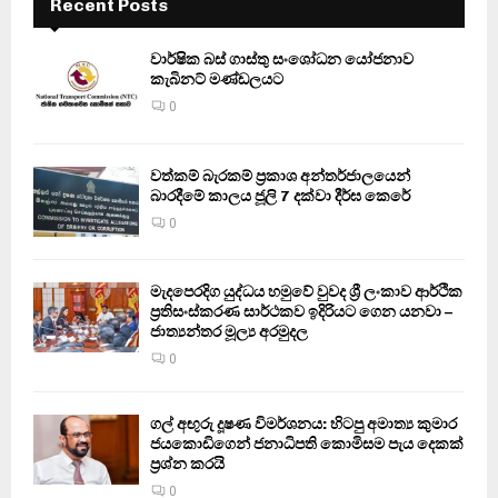
Recent Posts
වාර්ෂික බස් ගාස්තු සංශෝධන යෝජනාව
කැබිනට් මණ්ඩලයට
0
වත්කම් බැරකම් ප්‍රකාශ අන්තර්ජාලයෙන්
බාරදීමේ කාලය ජූලි 7 දක්වා දීර්ඝ කෙරේ
0
මැදපෙරදිග යුද්ධය හමුවේ වුවද ශ්‍රී ලංකාව ආර්ථික
ප්‍රතිසංස්කරණ සාර්ථකව ඉදිරියට ගෙන යනවා –
ජාත්‍යන්තර මූල්‍ය අරමුදල
0
ගල් අඟුරු දූෂණ විමර්ශනය: හිටපු අමාත්‍ය කුමාර
ජයකොඩිගෙන් ජනාධිපති කොමිසම පැය දෙකක්
ප්‍රශ්න කරයි
0