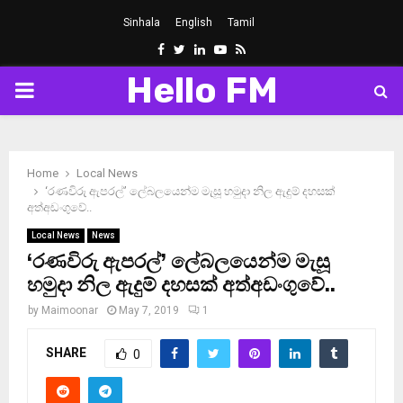
Sinhala
English
Tamil
Facebook
Twitter
Linkedin
Youtube
Rss
Hello FM
PRIMARY
MENU
Home
Local News
‘රණවිරු ඇපරල්’ ලේබලයෙන්ම මැසූ හමුදා නිල ඇදුම් දහසක්
අත්අඩංගුවේ..
Local News
News
‘රණවිරු ඇපරල්’ ලේබලයෙන්ම මැසූ
හමුදා නිල ඇදුම් දහසක් අත්අඩංගුවේ..
by
Maimoonar
May 7, 2019
1
SHARE
0