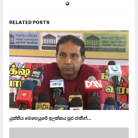
RELATED POSTS
යුක්තිය මෙහෙයුමේ ඉලක්කය සුළු ජාතීන්…