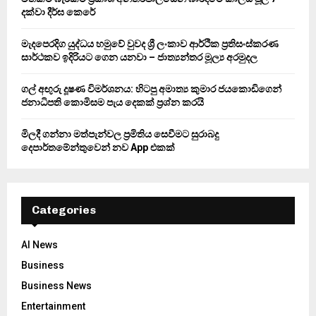
C
දක්වා දීර්ඝ කෙරේ
H
මැදපෙරදිග යුද්ධය හමුවේ වුවද ශ්‍රී ලංකාව ආර්ථික ප්‍රතිසංස්කරණ
සාර්ථකව ඉදිරියට ගෙන යනවා – ජාත්‍යන්තර මූල්‍ය අරමුදල
ගල් අඟුරු දූෂණ විමර්ශනය: හිටපු අමාත්‍ය කුමාර ජයකොඩිගෙන්
ජනාධිපති කොමිසම පැය දෙකක් ප්‍රශ්න කරයි
මිලදී ගන්නා මත්පැන්වල ප්‍රමිතිය සෙවීමට සුරාබදු
දෙපාර්තමේන්තුවෙන් නව App එකක්
Categories
AI News
Business
Business News
Entertainment