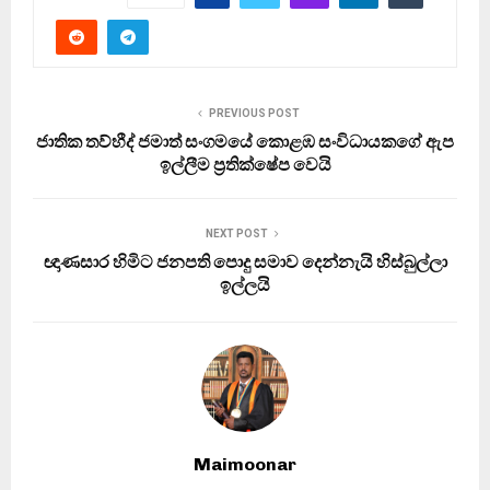
PREVIOUS POST
ජාතික තව්හීද් ජමාත් සංගමයේ කොළඹ සංවිධායකගේ ඇප
ඉල්ලීම ප්‍රතික්ෂේප වෙයි
NEXT POST
ඥාණසාර හිමිට ජනපති පොදු සමාව දෙන්නැයි හිස්බුල්ලා
ඉල්ලයි
Maimoonar