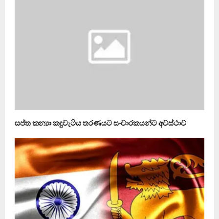
සප්ත කන්‍යා කඳුවැටිය තරණයට සංචාරකයන්ට අවස්ථාව