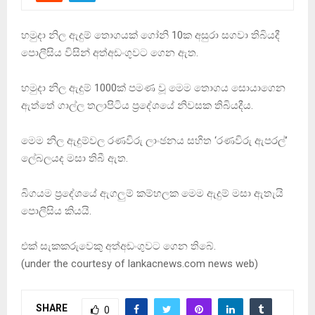
හමුදා නිල ඇදුම් තොගයක් ගෝනි 10ක අසුරා සගවා තිබියදී
පොලීසිය විසින් අත්අඩංගුවට ගෙන ඇත.
හමුදා නිල ඇදුම් 1000ක් පමණ වූ මෙම තොගය සොයාගෙන
ඇත්තේ ගාල්ල තලාපිටිය ප්‍රදේශයේ නිවසක තිබියදීය.
මෙම නිල ඇදුම්වල රණවිරු ලාංඡනය සහිත ‘රණවිරු ඇපරල්’
ලේබලයද මසා තිබී ඇත.
බිගයම ප‍්‍රදේශයේ ඇගලුම් කම්හලක මෙම ඇදුම් මසා ඇතැයි
පොලීසිය කියයි.
එක් සැකකරුවෙකු අත්අඩංගුවට ගෙන තිබේ.
(under the courtesy of lankacnews.com news web)
SHARE
0