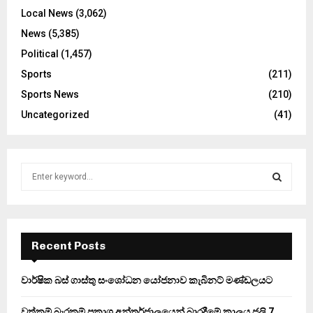
Local News
(3,062)
News
(5,385)
Political
(1,457)
Sports
(211)
Sports News
(210)
Uncategorized
(41)
S
e
a
S
r
c
E
h
Recent Posts
f
A
o
වාර්ෂික බස් ගාස්තු සංශෝධන යෝජනාව කැබිනට් මණ්ඩලයට
r
R
:
වත්කම් බැරකම් ප්‍රකාශ අන්තර්ජාලයෙන් බාරදීමේ කාලය ජූලි 7