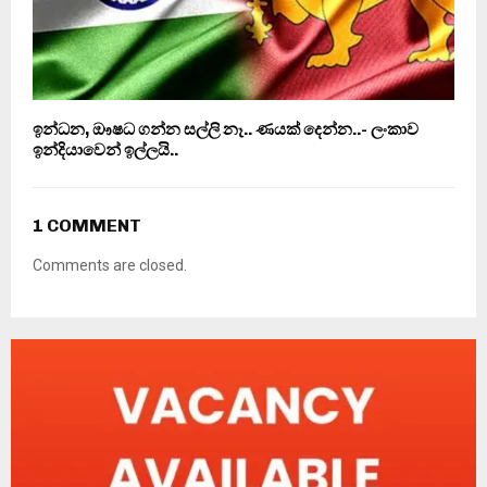
ඉන්ධන, ඖෂධ ගන්න සල්ලි නෑ.. ණයක් දෙන්න..- ලංකාව
ඉන්දියාවෙන් ඉල්ලයි..
1 COMMENT
Comments are closed.