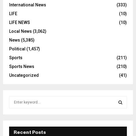
International News
(333)
LIFE
(10)
LIFE NEWS
(10)
Local News
(3,062)
News
(5,385)
Political
(1,457)
Sports
(211)
Sports News
(210)
Uncategorized
(41)
S
e
a
S
r
c
E
h
Recent Posts