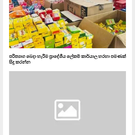
පරිත්‍යාග බෙදා හැරීම ප්‍රාදේශීය ලේකම් කාර්යාල හරහා පමණක්
සිදු කරන්න