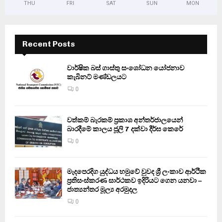
THU
FRI
SAT
SUN
MON
Recent Posts
වාර්ෂික බස් ගාස්තු සංශෝධන යෝජනාව
කැබිනට් මණ්ඩලයට
0
වත්කම් බැරකම් ප්‍රකාශ අන්තර්ජාලයෙන්
බාරදීමේ කාලය ජූලි 7 දක්වා දීර්ඝ කෙරේ
0
මැදපෙරදිග යුද්ධය හමුවේ වුවද ශ්‍රී ලංකාව ආර්ථික
ප්‍රතිසංස්කරණ සාර්ථකව ඉදිරියට ගෙන යනවා –
ජාත්‍යන්තර මූල්‍ය අරමුදල
0