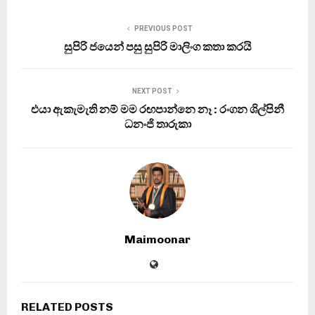
PREVIOUS POST
සුපිරි ජයෙන් පසු සුපිරි මාලිංග කතා කරයි
NEXT POST
එයා ඇකැමැති නම් මම රඟපාන්නෙ නෑ : රංගන ශිල්පිනී
ධනංජි තාරුකා
Maimoonar
RELATED POSTS