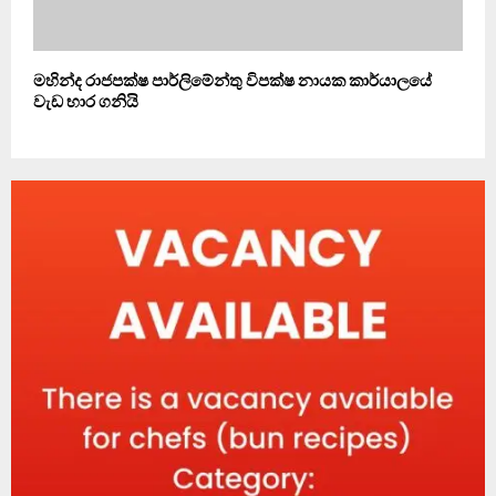
මහින්ද රාජපක්ෂ පාර්ලිමේන්තු විපක්ෂ නායක කාර්යාලයේ
වැඩ භාර ගනියි