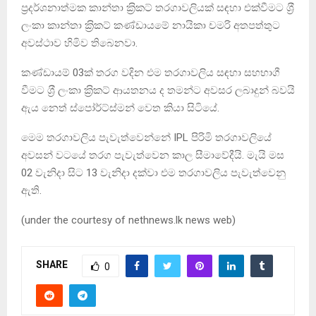
ප‍්‍රදර්ශනාත්මක කාන්තා ක‍්‍රිකට් තරගාවලියක් සඳහා එක්වීමට ශ‍්‍රී
ලංකා කාන්තා ක‍්‍රිකට් කණ්ඩායමේ නායිකා චමරි අතපත්තුට
අවස්ථාව හිමිව තිබෙනවා.
කණ්ඩායම් 03ක් තරග වදින එම තරගාවලිය සඳහා සහභාගී
වීමට ශ‍්‍රී ලංකා ක‍්‍රිකට් ආයතනය ද තමන්ට අවසර ලබාදුන් බවයි
ඇය නෙත් ස්පෝර්ට්ස්මන් වෙත කියා සිටියේ.
මෙම තරගාවලිය පැවැත්වෙන්නේ IPL පිරිමි තරගාවලියේ
අවසන් වටයේ තරග පැවැත්වෙන කාල සීමාවේදීයි. මැයි මස
02 වැනිදා සිට 13 වැනිදා දක්වා එම තරගාවලිය පැවැත්වෙනු
ඇති.
(under the courtesy of nethnews.lk news web)
SHARE
0