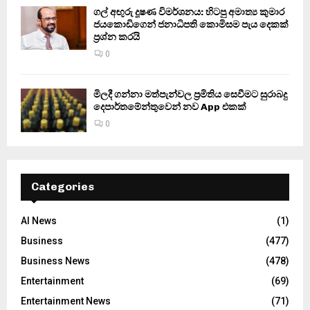
ගල් අඟුරු දූෂණ විමර්ශනය: හිටපු අමාත්‍ය කුමාර
ජයකොඩිගෙන් ජනාධිපති කොමිසම පැය දෙකක්
ප්‍රශ්න කරයි
0
මිලදී ගන්නා මත්පැන්වල ප්‍රමිතිය සෙවීමට සුරාබදු
දෙපාර්තමේන්තුවෙන් නව App එකක්
0
Categories
AI News
(1)
Business
(477)
Business News
(478)
Entertainment
(69)
Entertainment News
(71)