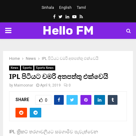
Sinhala
English
Tamil
Facebook
Twitter
Linkedin
Youtube
Rss
Hello FM
PRIMARY
MENU
Home
News
IPL පිටියට චමරි අතපත්තු එක්වෙයි
News
Sports
Sports News
IPL පිටියට චමරි අතපත්තු එක්වෙයි
by
Maimoonar
April 9, 2019
0
SHARE
0
IPL ක‍්‍රිකට් තරගාවලියට සමගාමීව පැවැත්වෙන