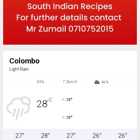
Colombo
Light Rain
83%
7.2km/h
46%
°
C
28
28
°
°
28
27
°
28
°
27
°
26
°
26
°