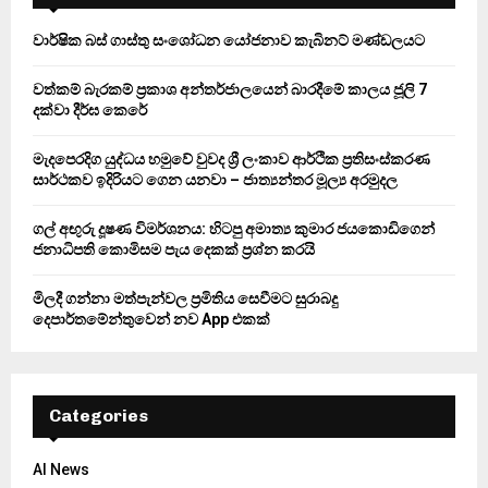
f
A
o
වාර්ෂික බස් ගාස්තු සංශෝධන යෝජනාව කැබිනට් මණ්ඩලයට
r
R
:
වත්කම් බැරකම් ප්‍රකාශ අන්තර්ජාලයෙන් බාරදීමේ කාලය ජූලි 7
C
දක්වා දීර්ඝ කෙරේ
H
මැදපෙරදිග යුද්ධය හමුවේ වුවද ශ්‍රී ලංකාව ආර්ථික ප්‍රතිසංස්කරණ
සාර්ථකව ඉදිරියට ගෙන යනවා – ජාත්‍යන්තර මූල්‍ය අරමුදල
ගල් අඟුරු දූෂණ විමර්ශනය: හිටපු අමාත්‍ය කුමාර ජයකොඩිගෙන්
ජනාධිපති කොමිසම පැය දෙකක් ප්‍රශ්න කරයි
මිලදී ගන්නා මත්පැන්වල ප්‍රමිතිය සෙවීමට සුරාබදු
දෙපාර්තමේන්තුවෙන් නව App එකක්
Categories
AI News