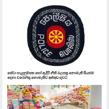
සේවා හැදුනුම්පත හෝ ඇදිරි නීති බලපත්‍ර නොමැති සියළුම
දෙනා වරෙන්තු නොමැතිව අත්අඩංගුවට