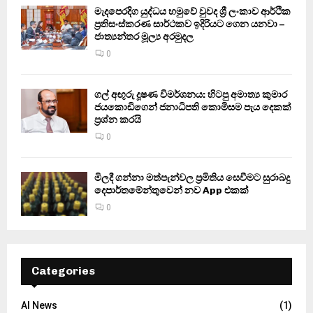
මැදපෙරදිග යුද්ධය හමුවේ වුවද ශ්‍රී ලංකාව ආර්ථික
ප්‍රතිසංස්කරණ සාර්ථකව ඉදිරියට ගෙන යනවා –
ජාත්‍යන්තර මූල්‍ය අරමුදල
0
ගල් අඟුරු දූෂණ විමර්ශනය: හිටපු අමාත්‍ය කුමාර
ජයකොඩිගෙන් ජනාධිපති කොමිසම පැය දෙකක්
ප්‍රශ්න කරයි
0
මිලදී ගන්නා මත්පැන්වල ප්‍රමිතිය සෙවීමට සුරාබදු
දෙපාර්තමේන්තුවෙන් නව App එකක්
0
Categories
AI News
(1)