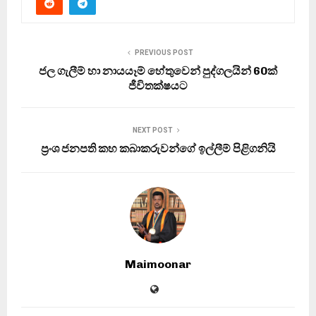
PREVIOUS POST
ජල ගැලීම් හා නායයෑම් හේතුවෙන් පුද්ගලයින් 60ක්
ජීවිතක්ෂයට
NEXT POST
ප්‍රංශ ජනපති කහ කබාකරුවන්ගේ ඉල්ලීම් පිළිගනියි
Maimoonar