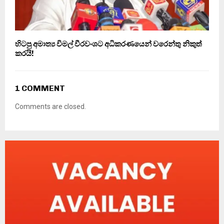
හිටපු අමාත්‍ය විමල් වීරවංශට අධිකරණයෙන් වරෙන්තු නිකුත්
කරයි!
1 COMMENT
Comments are closed.