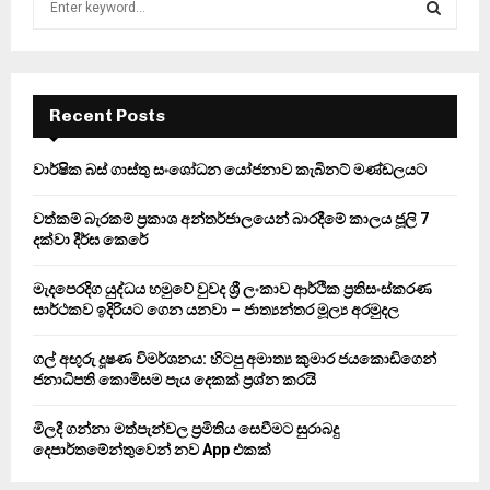
e
a
S
r
c
E
h
Recent Posts
f
A
o
වාර්ෂික බස් ගාස්තු සංශෝධන යෝජනාව කැබිනට් මණ්ඩලයට
r
R
:
වත්කම් බැරකම් ප්‍රකාශ අන්තර්ජාලයෙන් බාරදීමේ කාලය ජූලි 7
C
දක්වා දීර්ඝ කෙරේ
H
මැදපෙරදිග යුද්ධය හමුවේ වුවද ශ්‍රී ලංකාව ආර්ථික ප්‍රතිසංස්කරණ
සාර්ථකව ඉදිරියට ගෙන යනවා – ජාත්‍යන්තර මූල්‍ය අරමුදල
ගල් අඟුරු දූෂණ විමර්ශනය: හිටපු අමාත්‍ය කුමාර ජයකොඩිගෙන්
ජනාධිපති කොමිසම පැය දෙකක් ප්‍රශ්න කරයි
මිලදී ගන්නා මත්පැන්වල ප්‍රමිතිය සෙවීමට සුරාබදු
දෙපාර්තමේන්තුවෙන් නව App එකක්