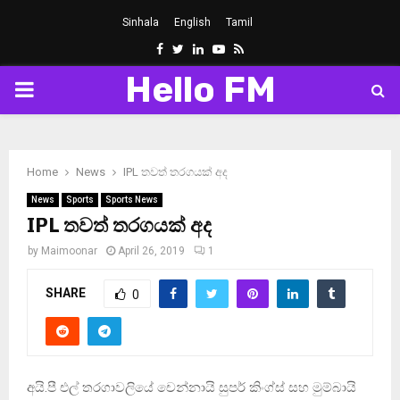
Sinhala
English
Tamil
Facebook
Twitter
Linkedin
Youtube
Rss
Hello FM
PRIMARY
MENU
Home
News
IPL තවත් තරගයක් අද
News
Sports
Sports News
IPL තවත් තරගයක් අද
by
Maimoonar
April 26, 2019
1
SHARE
0
අයි.පී එල් තරගාවලියේ චෙන්නායි සුපර් කිංග්ස් සහ මුම්බායි