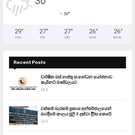
30
°
30
29
°
27
°
27
°
26
°
26
°
THU
FRI
SAT
SUN
MON
Recent Posts
වාර්ෂික බස් ගාස්තු සංශෝධන යෝජනාව
කැබිනට් මණ්ඩලයට
0
වත්කම් බැරකම් ප්‍රකාශ අන්තර්ජාලයෙන්
බාරදීමේ කාලය ජූලි 7 දක්වා දීර්ඝ කෙරේ
0