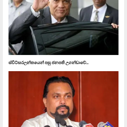
ස්විට්සරලන්තයෙන් පසු ජනපති උගන්ඩාවේ..