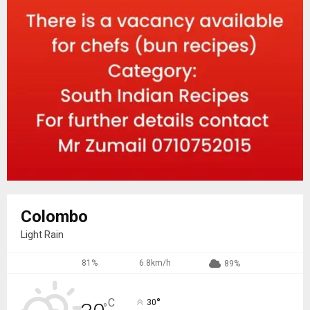
Colombo
Light Rain
81%
6.8km/h
89%
°
C
30
°