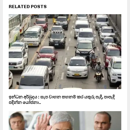
RELATED POSTS
ඉන්ධන අර්බුදය : සැප වාහන තහනම් කර යතුරු පැදි, පාපැදි
පදින්න යෝජනා..