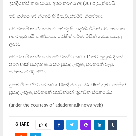
ඉන්දියන්ස් කණ්ඩායම් අතර තරගය අද (26) පැවැත්වෙයි.
එම තරගය චෙන්නායි හි දී පැවැත්වීමට නියමිතය.
චෙන්නායි කණ්ඩායම මහේන්ද්‍ර සිං දෝණි විසින් මෙහෙයවන
අතර මුම්බායි කණ්ඩායම රෝහිත් ශර්මා විසින් මෙහෙයවනු
ලබයි.
චෙන්නායි කණ්ඩායම මේ වනවිට තරග 11කට මුහුණ දී ඉන්
තරග 08ක් ජයග්‍රහණය කර ප්‍රසාද ලකුණු සටහනේ පළමු
ස්ථානයේ රැඳී සිටියි.
මුම්බායි කණ්ඩායම තරග 10කදී ජයග්‍රහණ 06ක් ලබා ගනිමින්
ප්‍රසාද ලකුණු සටහනේ පසුවන්නේ තුන්වන ස්ථනයේය.
(under the courtesy of adaderana.lk news web)
SHARE
0