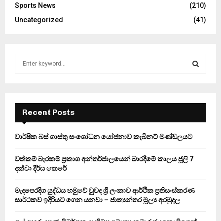
Sports News
(210)
Uncategorized
(41)
S
e
a
S
r
c
E
h
Recent Posts
f
A
o
වාර්ෂික බස් ගාස්තු සංශෝධන යෝජනාව කැබිනට් මණ්ඩලයට
r
R
:
වත්කම් බැරකම් ප්‍රකාශ අන්තර්ජාලයෙන් බාරදීමේ කාලය ජූලි 7
C
දක්වා දීර්ඝ කෙරේ
H
මැදපෙරදිග යුද්ධය හමුවේ වුවද ශ්‍රී ලංකාව ආර්ථික ප්‍රතිසංස්කරණ
සාර්ථකව ඉදිරියට ගෙන යනවා – ජාත්‍යන්තර මූල්‍ය අරමුදල