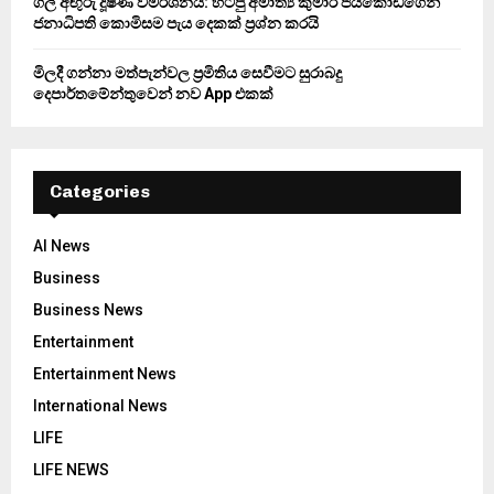
ගල් අඟුරු දූෂණ විමර්ශනය: හිටපු අමාත්‍ය කුමාර ජයකොඩිගෙන්
ජනාධිපති කොමිසම පැය දෙකක් ප්‍රශ්න කරයි
මිලදී ගන්නා මත්පැන්වල ප්‍රමිතිය සෙවීමට සුරාබදු
දෙපාර්තමේන්තුවෙන් නව App එකක්
Categories
AI News
Business
Business News
Entertainment
Entertainment News
International News
LIFE
LIFE NEWS