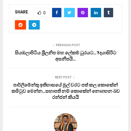
SHARE
0
PREVIOUS POST
සියඹලාපිටිය ශ‍්‍රීලනිප මහ ලේකම් ධුරයට..?දයාසිරිට
අසනීපයි..
NEXT POST
පාර්ලිමේන්තු ඉතිහාසයේ මුල් වරට පත් කල කොකේන්
කමිටුව මෙන්න..සභාපති නම් කොකේන් නොගහන බව
රන්ජන් කියයි