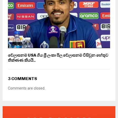
වේලාසනම USA ගිය ශ‍්‍රී ලංකා පිල වේලාසනම විසිවුන හේතුව
තීක්‍ණණ කියයි..
3 COMMENTS
Comments are closed.