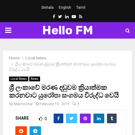
Sinhala
English
Tamil
Facebook
Twitter
Linkedin
Youtube
Rss
Hello FM
PRIMARY
MENU
Home
Local News
ශ්‍රී ලංකාවේ මරණ දඬුවම ක්‍රියාත්මක කරනවාට යුරෝපා සංගමය
විරුද්ධ වෙයි
Local News
News
ශ්‍රී ලංකාවේ මරණ දඬුවම ක්‍රියාත්මක
කරනවාට යුරෝපා සංගමය විරුද්ධ වෙයි
by
Maimoonar
February 15, 2019
3
SHARE
0