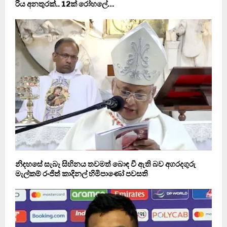
රිය අනතුරක්.. 12ක් රෝහලේ…
නිදහසේ සැබෑ සිහිනය තවමත් බොඳ වී ඇති බව අගරදගුරු
මැල්කම් රංජිත් කාදිනල් හිමිපාණෝ පවසති