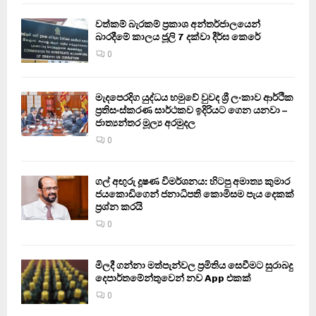
වත්කම් බැරකම් ප්‍රකාශ අන්තර්ජාලයෙන්
බාරදීමේ කාලය ජූලි 7 දක්වා දීර්ඝ කෙරේ
0
මැදපෙරදිග යුද්ධය හමුවේ වුවද ශ්‍රී ලංකාව ආර්ථික
ප්‍රතිසංස්කරණ සාර්ථකව ඉදිරියට ගෙන යනවා –
ජාත්‍යන්තර මූල්‍ය අරමුදල
0
ගල් අඟුරු දූෂණ විමර්ශනය: හිටපු අමාත්‍ය කුමාර
ජයකොඩිගෙන් ජනාධිපති කොමිසම පැය දෙකක්
ප්‍රශ්න කරයි
0
මිලදී ගන්නා මත්පැන්වල ප්‍රමිතිය සෙවීමට සුරාබදු
දෙපාර්තමේන්තුවෙන් නව App එකක්
0