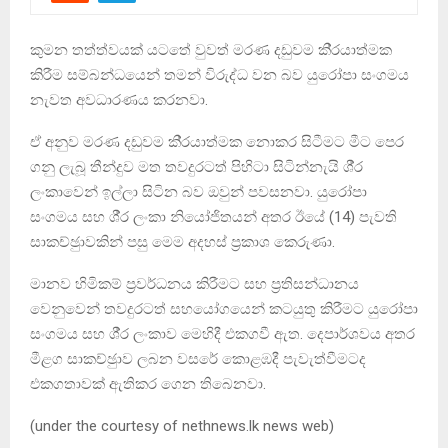
කුමන තත්ත්වයක් යටතේ වුවත් මරණ දඩුවම කි‍්‍රයාත්මක
කිරීම සම්බන්ධයෙන් තමන් විරුද්ධ වන බව යුරෝපා සංගමය
නැවත අවධාරණය කරනවා.
ඒ අනුව මරණ දඩුවම කි‍්‍රයාත්මක නොකර සිටීමට මීට පෙර
ගනු ලැබූ තීන්දුව මත තවදුරටත් පිහිටා සිටින්නැයි ශී‍්‍ර
ලංකාවෙන් ඉල්ලා සිටින බව ඔවුන් පවසනවා. යුරෝපා
සංගමය සහ ශී‍්‍ර ලංකා නියෝජිතයන් අතර ඊයේ (14) පැවති
සාකච්ඡුාවකින් පසු මෙම අදහස් ප‍්‍රකාශ කෙරුණා.
මානව හිමිකම් ප‍්‍රවර්ධනය කිරීමට සහ ප‍්‍රතිසන්ධානය
වෙනුවෙන් තවදුරටත් සහයෝගයෙන් කටයුතු කිරීමට යුරෝපා
සංගමය සහ ශී‍්‍ර ලංකාව මෙහිදී එකගවී ඇත. දෙපාර්ශවය අතර
මීළග සාකච්ඡුාව ලබන වසරේ කොළඹදී පැවැත්වීමටද
එකගතාවක් ඇතිකර ගෙන තිබෙනවා.
(under the courtesy of nethnews.lk news web)