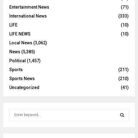
Entertainment News
(71)
International News
(333)
LIFE
(10)
LIFE NEWS
(10)
Local News
(3,062)
News
(5,385)
Political
(1,457)
Sports
(211)
Sports News
(210)
Uncategorized
(41)
S
e
a
S
r
c