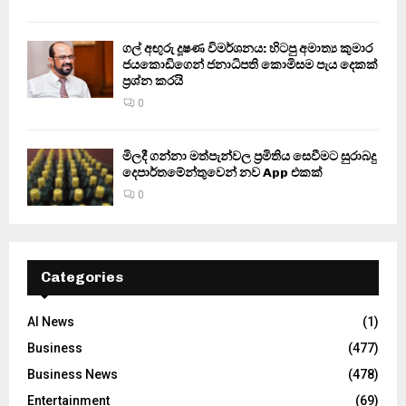
ගල් අඟුරු දූෂණ විමර්ශනය: හිටපු අමාත්‍ය කුමාර
ජයකොඩිගෙන් ජනාධිපති කොමිසම පැය දෙකක්
ප්‍රශ්න කරයි
0
මිලදී ගන්නා මත්පැන්වල ප්‍රමිතිය සෙවීමට සුරාබදු
දෙපාර්තමේන්තුවෙන් නව App එකක්
0
Categories
AI News
(1)
Business
(477)
Business News
(478)
Entertainment
(69)