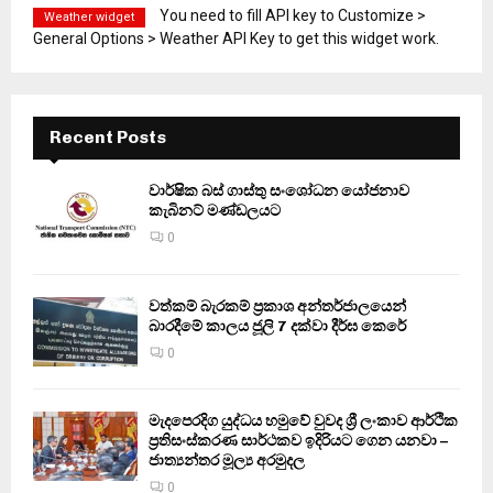
You need to fill API key to Customize >
Weather widget
General Options > Weather API Key to get this widget work.
Recent Posts
වාර්ෂික බස් ගාස්තු සංශෝධන යෝජනාව
කැබිනට් මණ්ඩලයට
0
වත්කම් බැරකම් ප්‍රකාශ අන්තර්ජාලයෙන්
බාරදීමේ කාලය ජූලි 7 දක්වා දීර්ඝ කෙරේ
0
මැදපෙරදිග යුද්ධය හමුවේ වුවද ශ්‍රී ලංකාව ආර්ථික
ප්‍රතිසංස්කරණ සාර්ථකව ඉදිරියට ගෙන යනවා –
ජාත්‍යන්තර මූල්‍ය අරමුදල
0