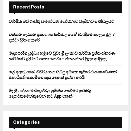
E
h
Recent Posts
f
A
o
වාර්ෂික බස් ගාස්තු සංශෝධන යෝජනාව කැබිනට් මණ්ඩලයට
r
R
:
වත්කම් බැරකම් ප්‍රකාශ අන්තර්ජාලයෙන් බාරදීමේ කාලය ජූලි 7
C
දක්වා දීර්ඝ කෙරේ
H
මැදපෙරදිග යුද්ධය හමුවේ වුවද ශ්‍රී ලංකාව ආර්ථික ප්‍රතිසංස්කරණ
සාර්ථකව ඉදිරියට ගෙන යනවා – ජාත්‍යන්තර මූල්‍ය අරමුදල
ගල් අඟුරු දූෂණ විමර්ශනය: හිටපු අමාත්‍ය කුමාර ජයකොඩිගෙන්
ජනාධිපති කොමිසම පැය දෙකක් ප්‍රශ්න කරයි
මිලදී ගන්නා මත්පැන්වල ප්‍රමිතිය සෙවීමට සුරාබදු
දෙපාර්තමේන්තුවෙන් නව App එකක්
Categories