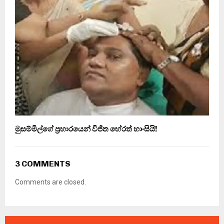
මුසම්මිල්ගේ ප්‍රහාරයෙන් විජිත හේරත් හාංසියි!
3 COMMENTS
Comments are closed.