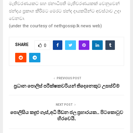
මැතිවරණයකට සහ ජනාධිපති මැතිවරණයකක් වෙනුවෙන්
ඡන්දය ප්‍රකාශ කිරීමට මෙරට ඡන්ද දායකයින්ට අවස්ථාව උදා
වෙනවා.
(under the courtesy of nethgossip.lk news web)
SHARE
0
PREVIOUS POST
ප‍්‍රධාන පොලිස් පරීක්ෂකවරියන් තිදෙනෙකුට උසස්වීම්
NEXT POST
පොලිසිය කදුළු ගෑස්,අධි පීඩන ජල ප‍්‍රහාරයක.. පිටකොටුව
හිරවෙයි.