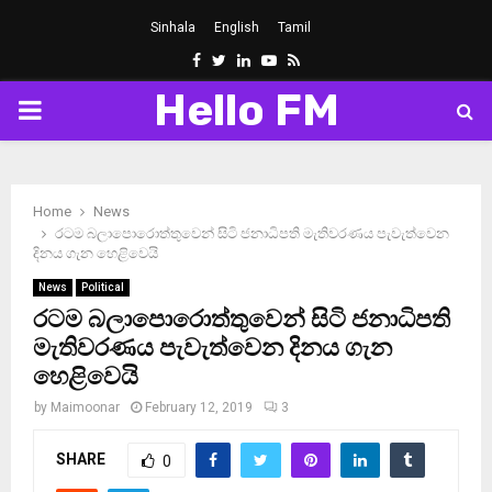
Sinhala
English
Tamil
Facebook
Twitter
Linkedin
Youtube
Rss
Hello FM
PRIMARY
MENU
Home
News
රටම බලාපොරොත්තුවෙන් සිටි ජනාධිපති මැතිවරණය පැවැත්වෙන
දිනය ගැන හෙළිවෙයි
News
Political
රටම බලාපොරොත්තුවෙන් සිටි ජනාධිපති
මැතිවරණය පැවැත්වෙන දිනය ගැන
හෙළිවෙයි
by
Maimoonar
February 12, 2019
3
SHARE
0