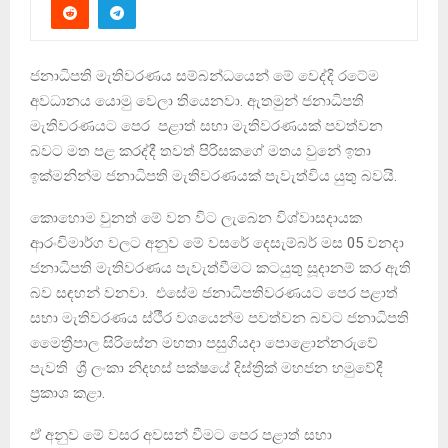
ජනාධිපති මැතිවරණය සම්බන්ධයෙන් මේ වෙද්දි රටේම
අවධානය යොමු වෙලා තියෙනවා. ඇතමුන් ජනාධිපති
මැතිවරණයට පෙර පළාත් සභා මැතිවරණයක් පවත්වන
බවට මත පළ කරද්දී තවත් පිරිසකගේ මතය වුනේ ඉතා
ඉක්මනින්ම ජනාධිපති මැතිවරණයක් පැවැත්විය යුතු බවයි.
කොහොම වුනත් මේ වන විට ලැබෙන විශ්වාසදායක
ආරංචිමාර්ග වලට අනුව මේ වසරේ දෙසැම්බර් මස 05 වනදා
ජනාධිපති මැතිවරණය පැවැත්වීමට කටයුතු සූදානම් කර ඇති
බව සඳහන් වනවා. එසේම ජනාධිපතිවරණයට පෙර පළාත්
සභා මැතිවරණය ස්ථීර වශයෙන්ම පවත්වන බවට ජනාධිපති
මෛත්‍රීපාල සිරිසේන මහතා පසුගියදා පොළොන්නරුවේ
පැවති ශ්‍රී ලංකා නිදහස් පක්ෂයේ දිස්ත්‍රික් මහජන හමුවේදී
ප්‍රකාශ කළා.
ඒ අනුව මේ වසර අවසන් වීමට පෙර පළාත් සභා