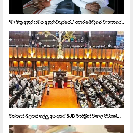
‘මා මිත‍්‍ර අනුර සමග අනුරාධපුරයේ..’ අනුර මෝදිගේ වාහනයේ..
මත්පැන් බලපත් ඉල්ලු අය අතර SJB මන්ත‍්‍රීන් විශාල පිරිසක්…