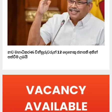
නව මහාධිකරණ විනිසුරුවරුන් 12 දෙනෙකු ජනපති අතින්
පත්වීම් ලබයි