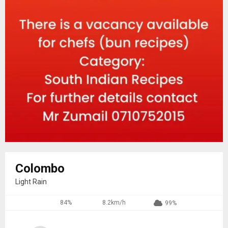
Colombo
Light Rain
84%
8.2km/h
99%