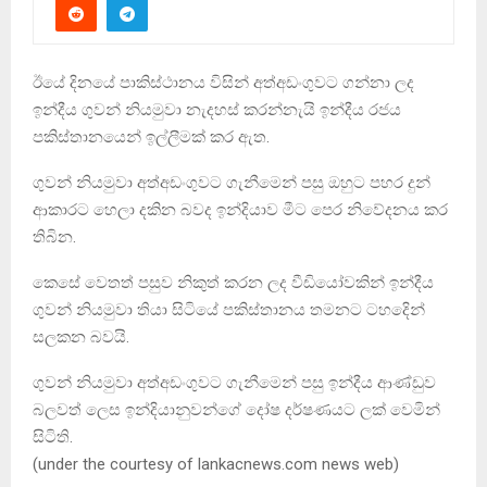
ඊයේ දිනයේ පාකිස්ථානය විසින් අත්අඩංගුවට ගන්නා ලද
ඉන්දීය ගුවන් නියමුවා නැදහස් කරන්නැයි ඉන්දීය රජය
පකිස්තානයෙන් ඉල්ලීමක් කර ඇත.
ගුවන් නියමුවා අත්අඩංගුවට ගැනීමෙන් පසු ඔහුට පහර දුන්
ආකාරට හෙලා දකින බවද ඉන්දියාව මීට පෙර නිවේදනය කර
තිබින.
කෙසේ වෙතත් පසුව නිකුත් කරන ලද වීඩියෝවකින් ඉන්දීය
ගුවන් නියමුවා තියා සිටියේ පකිස්තානය තමනට ටහදෙින්
සලකන බවයි.
ගුවන් නියමුවා අත්අඩංගුවට ගැනීමෙන් පසු ඉන්දීය ආණ්ඩුව
බලවත් ලෙස ඉන්දියානුවන්ගේ දෝෂ දර්ෂණයට ලක් වෙමින්
සිටිති.
(under the courtesy of lankacnews.com news web)