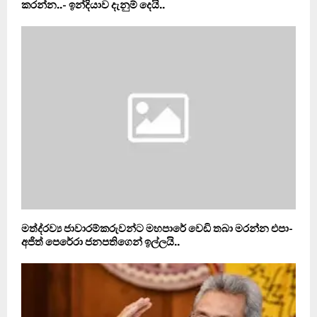
කරන්න..- ඉන්දියාව දැනුම් දෙයි..
මත්ද‍්‍රව්‍ය ජාවාරම්කරුවන්ට මහපාරේ වෙඩි තබා මරන්න එපා-
අජිත් පෙරේරා ජනපතිගෙන් ඉල්ලයි..