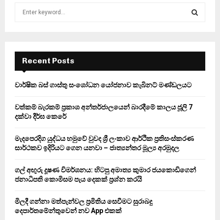
S
e
a
S
r
c
E
h
Recent Posts
f
A
o
වාර්ෂික බස් ගාස්තු සංශෝධන යෝජනාව කැබිනට් මණ්ඩලයට
r
R
:
වත්කම් බැරකම් ප්‍රකාශ අන්තර්ජාලයෙන් බාරදීමේ කාලය ජූලි 7
C
දක්වා දීර්ඝ කෙරේ
H
මැදපෙරදිග යුද්ධය හමුවේ වුවද ශ්‍රී ලංකාව ආර්ථික ප්‍රතිසංස්කරණ
සාර්ථකව ඉදිරියට ගෙන යනවා – ජාත්‍යන්තර මූල්‍ය අරමුදල
ගල් අඟුරු දූෂණ විමර්ශනය: හිටපු අමාත්‍ය කුමාර ජයකොඩිගෙන්
ජනාධිපති කොමිසම පැය දෙකක් ප්‍රශ්න කරයි
මිලදී ගන්නා මත්පැන්වල ප්‍රමිතිය සෙවීමට සුරාබදු
දෙපාර්තමේන්තුවෙන් නව App එකක්