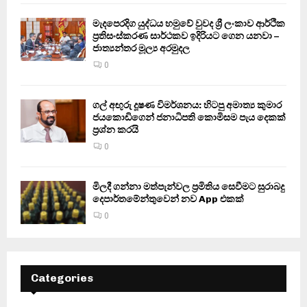
මැදපෙරදිග යුද්ධය හමුවේ වුවද ශ්‍රී ලංකාව ආර්ථික
ප්‍රතිසංස්කරණ සාර්ථකව ඉදිරියට ගෙන යනවා –
ජාත්‍යන්තර මූල්‍ය අරමුදල
0
ගල් අඟුරු දූෂණ විමර්ශනය: හිටපු අමාත්‍ය කුමාර
ජයකොඩිගෙන් ජනාධිපති කොමිසම පැය දෙකක්
ප්‍රශ්න කරයි
0
මිලදී ගන්නා මත්පැන්වල ප්‍රමිතිය සෙවීමට සුරාබදු
දෙපාර්තමේන්තුවෙන් නව App එකක්
0
Categories