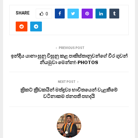
SHARE
0
PREVIOUS POST
ඉන්දීය යානා සුනු විසුනු කළ පාකිස්තානුවන්ගේ වීර ගුවන්
නියමුවා මෙන්න!-PHOTOS
NEXT POST
ක්‍රිකට් ක්‍රීඩකයින් මත්ද්‍රව්‍ය භාවිතයෙන් වැළකීමේ
වටිනාකම ජනපති පහදයි