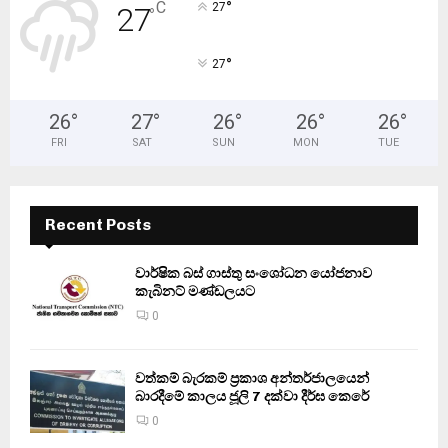
°
C
27
27
°
°
27
26
°
27
°
26
°
26
°
26
°
FRI
SAT
SUN
MON
TUE
Recent Posts
වාර්ෂික බස් ගාස්තු සංශෝධන යෝජනාව
කැබිනට් මණ්ඩලයට
0
වත්කම් බැරකම් ප්‍රකාශ අන්තර්ජාලයෙන්
බාරදීමේ කාලය ජූලි 7 දක්වා දීර්ඝ කෙරේ
0