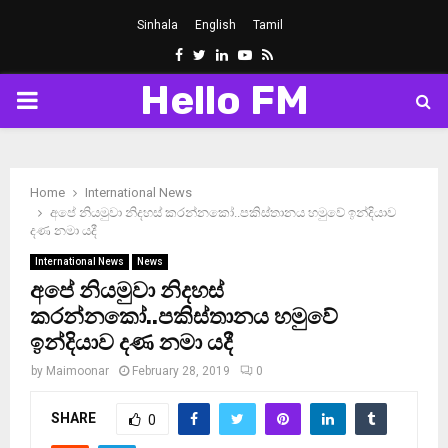
Sinhala
English
Tamil
Facebook
Twitter
Linkedin
Youtube
Rss
Hello FM
PRIMARY
MENU
Home
International News
අපේ නියමුවා නිදහස් කරන්නකෝ..පකිස්තානය හමුවේ ඉන්දියාව
දණ නමා යදී
International News
News
අපේ නියමුවා නිදහස්
කරන්නකෝ..පකිස්තානය හමුවේ
ඉන්දියාව දණ නමා යදී
by
Maimoonar
February 28, 2019
0
SHARE
0