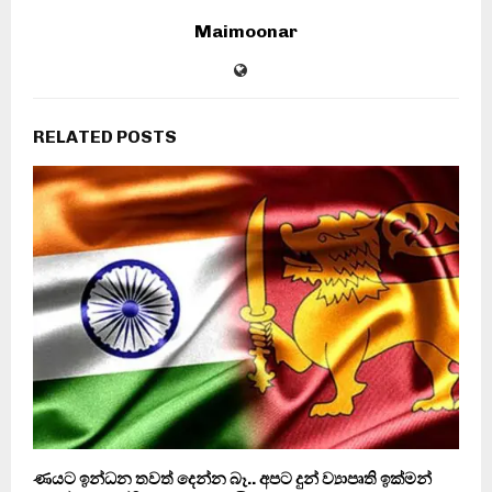
Maimoonar
RELATED POSTS
ණයට ඉන්ධන තවත් දෙන්න බෑ.. අපට දුන් ව්‍යාපෘති ඉක්මන්