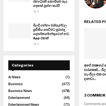
ජනාධිපති කොමිසම පැය
දෙකක් ප්‍රශ්න කරයි
0
RELATED P
මිලදී ගන්නා මත්පැන්වල
ප්‍රමිතිය සෙවීමට සුරාබදු
දෙපාර්තමේන්තුවෙන් නව
App එකක්
0
Categories
අපේ පක්‍ෂයේ 
හරකෙක්… බිල
හැංගිලා එක ප
AI News
(1)
දානවා..
Business
(477)
Business News
(478)
3 COMMEN
Entertainment
(69)
Comments are 
Entertainment News
(71)