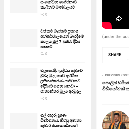
සංශෝධන යෝජනාව
කැබිනට් මණ්ඩලයට
0
වත්කම් බැරකම් ප්‍රකාශ
(under the c
අන්තර්ජාලයෙන් බාරදීමේ
කාලය ජූලි 7 දක්වා දීර්ඝ
කෙරේ
0
SHARE
මැදපෙරදිග යුද්ධය හමුවේ
වුවද ශ්‍රී ලංකාව ආර්ථික
PREVIOUS POST
ප්‍රතිසංස්කරණ සාර්ථකව
පොලිස් ඩමියට
ඉදිරියට ගෙන යනවා –
වීඩියෝවක් ත
ජාත්‍යන්තර මූල්‍ය අරමුදල
0
ගල් අඟුරු දූෂණ
විමර්ශනය: හිටපු අමාත්‍ය
කුමාර ජයකොඩිගෙන්