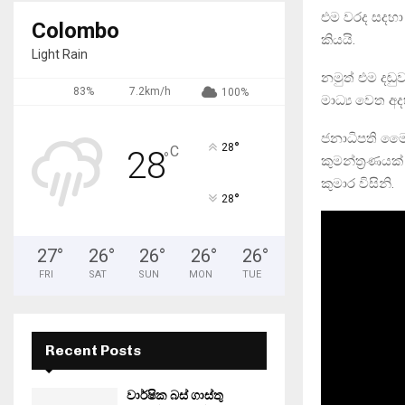
එම වරද සදහා
Colombo
කියයි.
Light Rain
නමුත් එම දඬු
83%
7.2km/h
100%
මාධ්‍ය වෙත අද
ජනාධිපති මෛත
°
28
C
28
°
කුමන්ත‍්‍රණය
කුමාර විසිනි.
°
28
27
°
26
°
26
°
26
°
26
°
FRI
SAT
SUN
MON
TUE
Recent Posts
වාර්ෂික බස් ගාස්තු