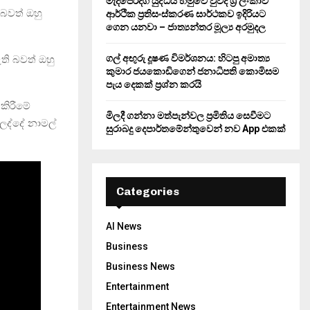
මැදපෙරදිග යුද්ධය හමුවේ වුවද ශ්‍රී ලංකාව
බවත් ඔහු
ආර්ථික ප්‍රතිසංස්කරණ සාර්ථකව ඉදිරියට
ගෙන යනවා – ජාත්‍යන්තර මූල්‍ය අරමුදල
ගල් අඟුරු දූෂණ විමර්ශනය: හිටපු අමාත්‍ය
ති බවත් ඔහු
කුමාර ජයකොඩිගෙන් ජනාධිපති කොමිසම
පැය දෙකක් ප්‍රශ්න කරයි
කිරීමේ
මිලදී ගන්නා මත්පැන්වල ප්‍රමිතිය සෙවීමට
 ලද්දේ නාමල්
සුරාබදු දෙපාර්තමේන්තුවෙන් නව App එකක්
Categories
AI News
Business
Business News
Entertainment
Entertainment News