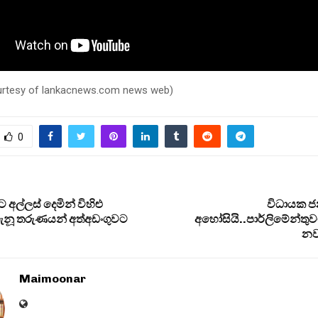
ourtesy of lankacnews.com news web)
0
 අල්ලස් දෙමින් විහිළු
විධායක ජන
ැනූ තරුණයන් අත්අඩංගුවට
අහෝසියි..පාර්ලිමේන්තු
නව
Maimoonar