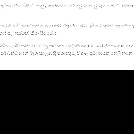
 අධිකරණය විසින් දෙනු ලබන්නේ මරණ දඬුවමක් වුවද එය බාර ගන්නා 
වමට බිය වී ජනාධිපති ඝාතන කුමන්ත‍්‍රණය යට ගැසීමට තමන් සූදාපම් නැ
හස් පල කරමින් කියා සිටියේය.
‍්‍රීපාල සිරිසේන හා හිටපු ආරක්‍ෂක ලේකම් ගෝටභය රාජපක්‍ෂ ඝාතනය 
ක් සම්බන්ධයෙන් මෑත කාලයේදී තොරතුරු විශාල ප‍්‍රමාණයක් හෙලි කරන