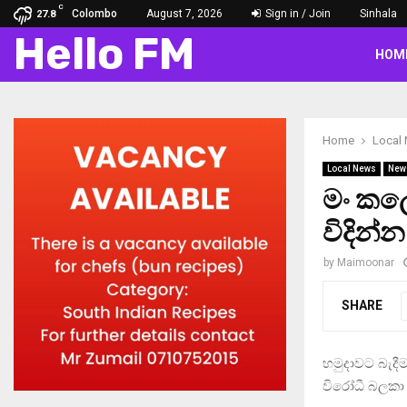
C
Colombo
August 7, 2026
Sign in / Join
Sinhala
27.8
Hello FM
HOM
Home
Local
Local News
New
මං කලේ
විදින්න
by
Maimoonar
SHARE
හමුදාවට බැදී
විරෝධී බලකා අ