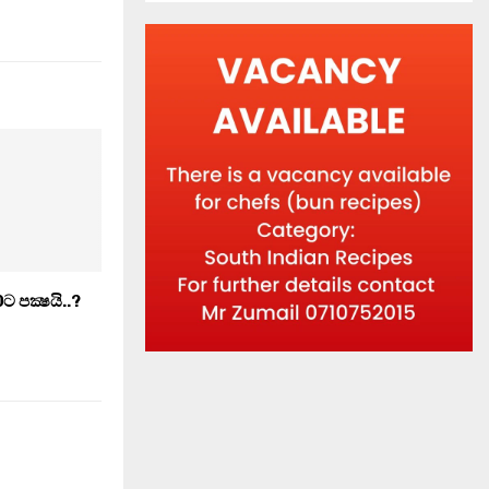
 පක්‍ෂයි..?