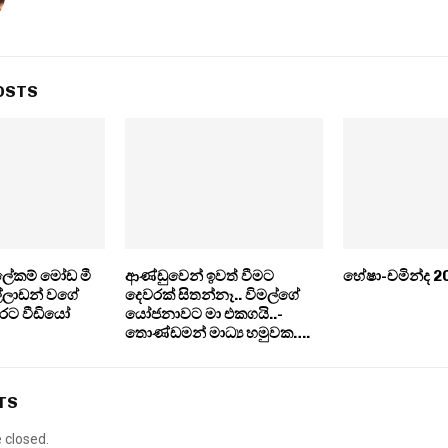
OSTS
ලේකම් මෝඩ මී
ආණ්ඩුවෙන් ඉවත් වීමට
හේෂා-චමින්ද 20ට
්ලාඩන් වගේ
දෙවරක් සිතන්නෑ.. විමල්ගේ
ාරට වීඩියෝ
යෝජනාවට මා එකගයි..-
තොණ්ඩමන් මාධ්‍ය හමුවක….
TS
closed.