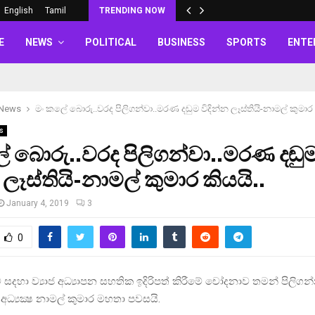
English
Tamil
TRENDING NOW
E
NEWS
POLITICAL
BUSINESS
SPORTS
ENTE
 News
මං කලේ බොරු..වරද පිලිගන්වා..මරණ දඬුම විදින්න ලෑස්තියි-නාමල් කුමාර 
s
 බොරු..වරද පිලිගන්වා..මරණ දඬු
 ලෑස්තියි-නාමල් කුමාර කියයි..
January 4, 2019
3
0
ම සදහා ව්‍යාජ අධ්‍යාපන සහතික ඉදිරිපත් කිරීමේ චෝදනාව තමන් පිලිග
ධ්‍යක්‍ෂ නාමල් කුමාර මහතා පවසයි.