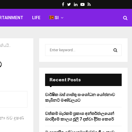
Facebook
Twitter
Linkedin
Youtube
Rss
RTAINMENT
LIFE
SI
කියයි..
S
e
a
ම
S
r
c
E
h
Recent Posts
f
A
o
වාර්ෂික බස් ගාස්තු සංශෝධන යෝජනාව
r
R
කැබිනට් මණ්ඩලයට
:
C
වත්කම් බැරකම් ප්‍රකාශ අන්තර්ජාලයෙන්
න්නා බව දුෂණ
බාරදීමේ කාලය ජූලි 7 දක්වා දීර්ඝ කෙරේ
H