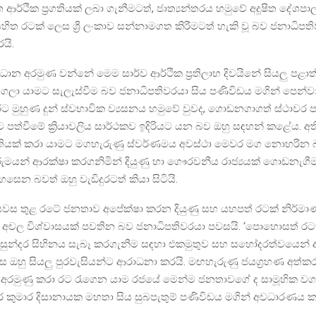
ආර්ථික ප්‍රගතියක් ලබා ගැනීමටත්, ජාත්‍යන්තරය හමුවේ අදූෂිත දේශප
සහිත රටක් ලෙස ශ්‍රී ලංකාව සන්නාමගත කිරීමටත් හැකි වූ බව ජනාධිපති
යි.
‍රධාන අරමුණ වන්නේ මෙම සාර්ව ආර්ථික ප්‍රතිලාභ දිවයිනේ සියලු ප
ට ගලා යාමට සැලැස්වීම බව ජනාධිපතිවරයා සිය පණිවිඩය මගින් පෙන්වා
 මුහුණ දුන් ස්වභාවික ව්‍යසනය හමුවේ වුවද, ගොඩනගාගත් ස්ථාවර
 පත්වීමේ ක්‍රියාවලිය සාර්ථකව ඉදිරියට යන බව ඔහු සඳහන් කළේය. අත
ානතියක් කරා යාමට මගහැරුණු ස්වර්ණමය අවස්ථා මෙවර මග නොහරින 
මයන් ආරක්ෂා කරගනිමින් දියුණු හා ගෞරවනීය රාජ්‍යයක් ගොඩනැගීම
සෙන බවත් ඔහු වැඩිදුරටත් කියා සිටියි.
ියවස තුළ රටේ ජනතාව අපේක්ෂා කරන දියුණු සහ යහපත් රටක් නිර්ම
 අචල විශ්වාසයක් පවතින බව ජනාධිපතිවරයා පවසයි. ‘පොහොසත් රට
 සුන්දර සිහිනය සැබෑ කරගැනීම සඳහා එකමුතුව සහ සහෝදරත්වයෙන් අ
 ඔහු සියලු පුරවැසියන්ට ආරාධනා කරයි. මඟහැරුණු ජයග්‍රහණ අත්කර
 අරමුණු කරා රට රැගෙන යාම රජයේ මෙන්ම ජනතාවගේ ද සාමූහික වග
ර කුමාර දිසානායක මහතා සිය සුබපැතුම් පණිවිඩය මගින් අවධාරණය 