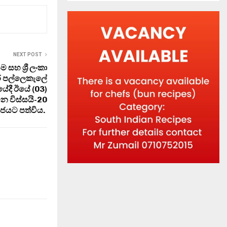
NEXT POST
හ ශ්‍රී ලංකා
 පල්ලෙකැලේ
ගණයේදී ඊයේ (03)
න විස්සයි-20
රාජයට පත්විය.