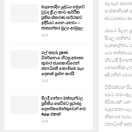
බලපෑම් සහගත 
මැදපෙරදිග යුද්ධය හමුවේ
සංස්කෘතියක් 
වුවද ශ්‍රී ලංකාව ආර්ථික
ප්‍රතිසංස්කරණ සාර්ථකව
අවධාරණය කර
ඉදිරියට ගෙන යනවා –
ජාත්‍යන්තර මූල්‍ය අරමුදල
රජයේ මීළඟ ප්
0
සියලු ජාතීන්
මෑතකාලීනව රට
ගල් අඟුරු දූෂණ
යථා තත්ත්වයට
විමර්ශනය: හිටපු අමාත්‍ය
නිවැරදි දිශ
කුමාර ජයකොඩිගෙන්
පෞරාණික උරු
ජනාධිපති කොමිසම පැය
දෙකක් ප්‍රශ්න කරයි
අදිටනින් වෙහෙ
0
විසිඑක්වන ස
බවට තමා තුළ
මිලදී ගන්නා මත්පැන්වල
ජීවිතයක්’ යන
ප්‍රමිතිය සෙවීමට සුරාබදු
දෙපාර්තමේන්තුවෙන් නව
බැඳගන්නා ලෙස
App එකක්
නිදහසේ සැබෑ
0
ජනාධිපති අනු