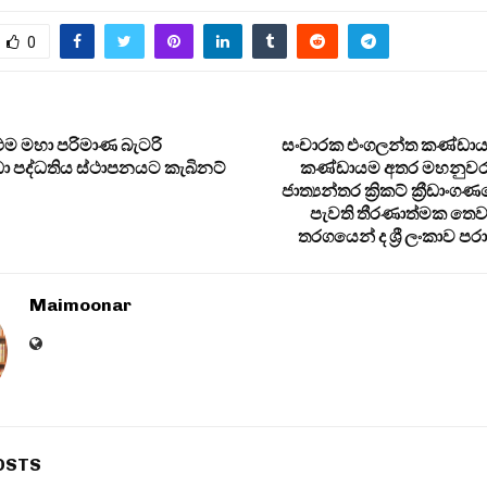
0
ප්‍රථම මහා පරිමාණ බැටරි
සංචාරක එංගලන්ත කණ්ඩායම ස
ා පද්ධතිය ස්ථාපනයට කැබිනට්
කණ්ඩායම අතර මහනුවර
ජාත්‍යන්තර ක්‍රිකට් ක්‍රීඩාං
පැවති තීරණාත්මක තෙව
තරගයෙන් ද ශ්‍රී ලංකාව ප
Maimoonar
OSTS