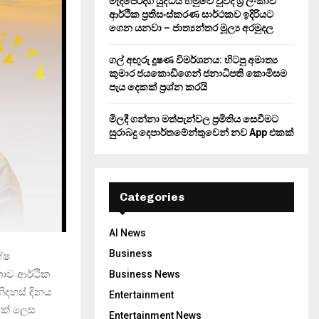
මැදපෙරදිග යුද්ධය හමුවේ වුවද ශ්‍රී ලංකාව
ආර්ථික ප්‍රතිසංස්කරණ සාර්ථකව ඉදිරියට
ගෙන යනවා – ජාත්‍යන්තර මූල්‍ය අරමුදල
ගල් අඟුරු දූෂණ විමර්ශනය: හිටපු අමාත්‍ය
කුමාර ජයකොඩිගෙන් ජනාධිපති කොමිසම
පැය දෙකක් ප්‍රශ්න කරයි
මිලදී ගන්නා මත්පැන්වල ප්‍රමිතිය සෙවීමට
සුරාබදු දෙපාර්තමේන්තුවෙන් නව App එකක්
Categories
AI News
Business
ේෂ
ංකාව ආර්ථික
Business News
ිදහස් දිනය
Entertainment
යක් ලෙස
Entertainment News