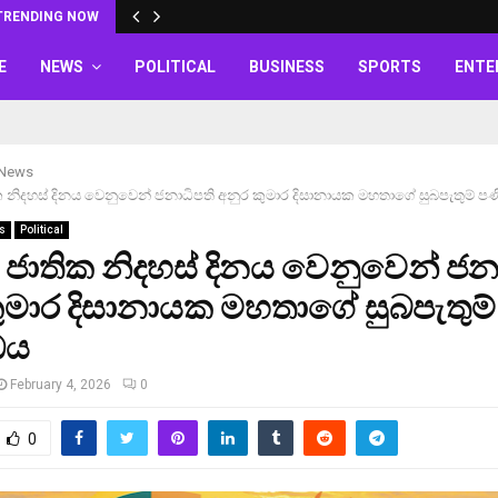
TRENDING NOW
E
NEWS
POLITICAL
BUSINESS
SPORTS
ENTE
 News
 නිදහස් දිනය වෙනුවෙන් ජනාධිපති අනුර කුමාර දිසානායක මහතාගේ සුබපැතුම් ප
s
Political
ජාතික නිදහස් දිනය වෙනුවෙන් ජන
ුමාර දිසානායක මහතාගේ සුබපැතුම්
ඩය
February 4, 2026
0
0