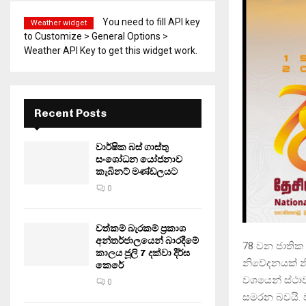
You need to fill API key
Weather widget
to Customize > General Options >
Weather API Key to get this widget work.
Recent Posts
වාර්ෂික බස් ගාස්තු
සංශෝධන යෝජනාව
කැබිනට් මණ්ඩලයට
0
වත්කම් බැරකම් ප්‍රකාශ
අන්තර්ජාලයෙන් බාරදීමේ
78 වන ජාතික 
කාලය ජූලි 7 දක්වා දීර්ඝ
නිවේදනයක් නික
කෙරේ
වශයෙන් ස්ථා
0
සමරන බවයි. ව