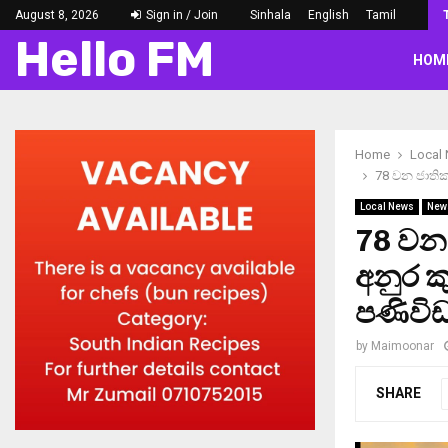
August 8, 2026
Sign in / Join
Sinhala
English
Tamil
Hello FM
HOM
Home
Local
78 වන ජාතික
Local News
New
78 වන 
අනුර ක
පණිවි
by
Maimoonar
SHARE