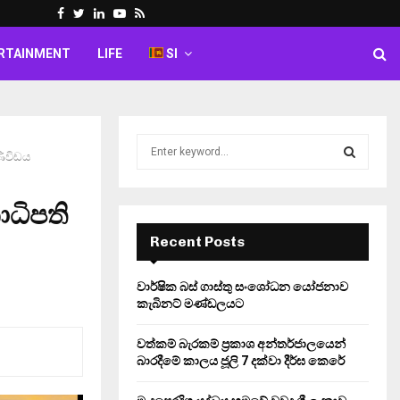
Facebook
Twitter
Linkedin
Youtube
Rss
RTAINMENT
LIFE
SI
S
ණිවිඩය
e
a
S
r
ාධිපති
c
E
h
Recent Posts
f
A
o
වාර්ෂික බස් ගාස්තු සංශෝධන යෝජනාව
r
R
කැබිනට් මණ්ඩලයට
:
C
වත්කම් බැරකම් ප්‍රකාශ අන්තර්ජාලයෙන්
බාරදීමේ කාලය ජූලි 7 දක්වා දීර්ඝ කෙරේ
H