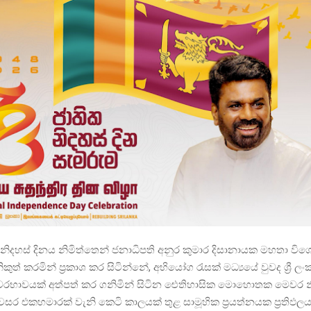
නිදහස් දිනය නිමිත්තෙන් ජනාධිපති අනුර කුමාර දිසානායක මහතා විශ
ුත් කරමින් ප්‍රකාශ කර සිටින්නේ, අභියෝග රැසක් මධ්‍යයේ වුවද ශ්‍රී ල
වරභාවයක් අත්පත් කර ගනිමින් සිටින ඓතිහාසික මොහොතක මෙවර න
සර එකහමාරක් වැනි කෙටි කාලයක් තුළ සාමූහික ප්‍රයත්නයක ප්‍රතිඵල