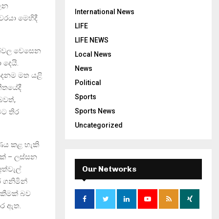
ාලන
International News
වරයා මෙහිදී
LIFE
LIFE NEWS
ළාත්වල වෙසෙන
Local News
 දෙයි.
News
 පදනම මත යළි
Political
ීතයේදී
Sports
බවත්,
Sports News
ට තිර
Uncategorized
ාණය කළ හැකි
ක් – ලස්සන
Our Networks
ත්වැල්
 ගනිමින්
කීමක් බව
කර ඇත.