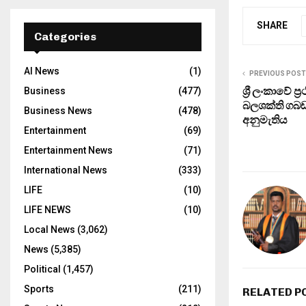
SHARE
Categories
AI News
(1)
PREVIOUS POST
ශ්‍රී ලංකාවේ 
Business
(477)
බලශක්ති ගබඩ
Business News
(478)
අනුමැතිය
Entertainment
(69)
Entertainment News
(71)
International News
(333)
LIFE
(10)
LIFE NEWS
(10)
Local News
(3,062)
News
(5,385)
Political
(1,457)
Sports
(211)
RELATED P